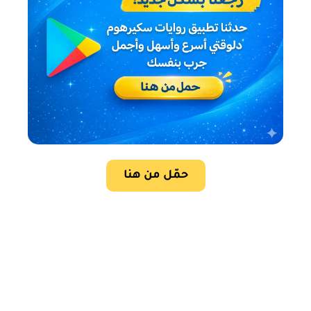
حمّل من هنا