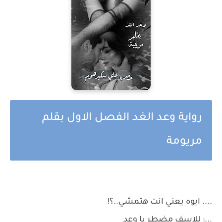
رواية وعد الغد الفصل الاول بقلم
مريومة
.... ايوه يعني انت هتمشي..؟!
...: للاسف مضطر يا وعد