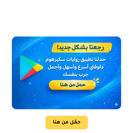
حمّل من هنا