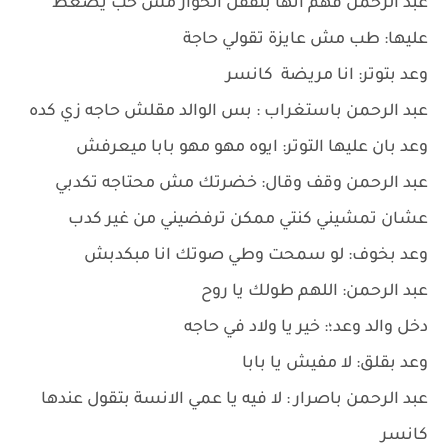
عبد الرحمن فهم انها بتقفل الحوار مش حب يضغط
عليها: طب مش عايزة تقولي حاجة
وعد بتوتر: انا مريضة كانسر
عبد الرحمن باستغراب : بس الوالد مقلش حاجه زي كده
وعد بان عليها التوتر: ايوه مهو مهو بابا ميعرفش
عبد الرحمن وقف وقال: خضرتك مش محتاجه تكدبي
عشان تمشيني كنتي ممكن ترفضيني من غير كدب
وعد بخوف: لو سمحت وطي صوتك انا مبكدبش
عبد الرحمن: اللهم طولك يا روح
دخل والد وعد؛: خير يا ولاد في حاجه
وعد بقلق: لا مفيش يا بابا
عبد الرحمن باصرار : لا فيه يا عمي الانسة بتقول عندها
كانسر