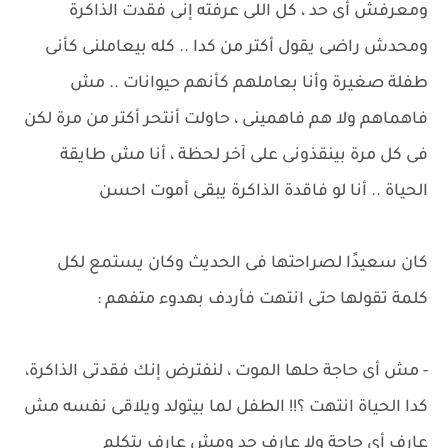
ومعرفش أى حد ، كل اللى عرفته إنى فقدت الذاكرة
ومحدش راضى يقول أكتر من كدا .. كله بيعاملنى كأنى
طفلة صغيرة وأنا بعاملهم كأنهم حيوانات .. مش
فاهماهم ولا هم فاهمينى ، حاولت أنتحر أكتر من مرة لكن
فى كل مرة بينقذونى على آخر لحظة ، أنا مش طايقة
الحياة .. أنا لو فاقدة الذاكرة يبقى أموت احسن
كان سعيدًا لصراحتها فى الحديث وكان يستمع لكل
كلمة تقولها حتى انتهت فأردف بهدوء متفهم :
- مش أى حاجة حلها الموت ، لنفترض إنك فقدتى الذاكرة،
كدا الحياة انتهت ؟!! الطفل لما بيتولد ويلاقى نفسه مش
عارف أى حاجة ولا عارف حد ومش عارف يتكلم