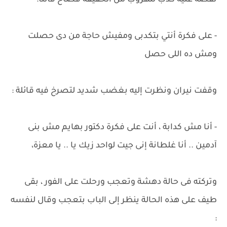
تقصه عليه كذب للهروب من الحقيقة فصاح قائلًا:
- على فكرة أنتي بتكدبى ومفيش حاجة من دى حصلت
ومش ده اللى حصل
وقفت نيران ونظرت إليه بغضب شديد لتصرخ فيه قائلة :
- أنا مش كدابة ، أنت على فكرة دكتور بهايم مش بنى
آدمين .. أنا غلطانة إنى جيت لواحد زيك يا .. يا معزة،
وتركته فى حالة دهشة وتعجب ورحلت على الفور ، بقى
طيف على هذه الحالة ينظر إلى الباب بتعجب وقال لنفسه
: