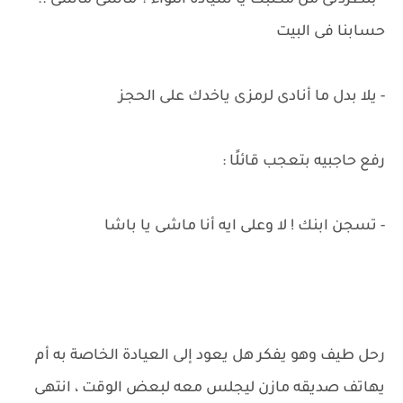
- بتطردنى من مكتبك يا سيادة اللواء ؟ ماشى ماشى ..
حسابنا فى البيت
- يلا بدل ما أنادى لرمزى ياخدك على الحجز
رفع حاجبيه بتعجب قائلًا :
- تسجن ابنك ! لا وعلى ايه أنا ماشى يا باشا
رحل طيف وهو يفكر هل يعود إلى العيادة الخاصة به أم
يهاتف صديقه مازن ليجلس معه لبعض الوقت ، انتهى