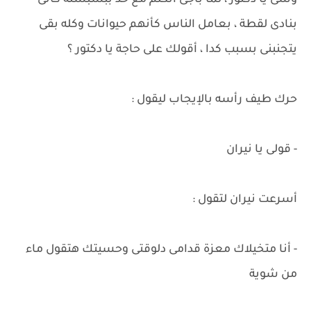
وشى يا دكتور ، لما باجى أتكلم مع حد ببسبسله كأنى
بنادى لقطة ، بعامل الناس كأنهم حيوانات وكله بقى
يتجنبنى بسبب كدا ، أقولك على حاجة يا دكتور ؟
حرك طيف رأسه بالإيجاب ليقول :
- قولى يا نيران
أسرعت نيران لتقول :
- أنا متخيلاك معزة قدامى دلوقتى وحسيتك هتقول ماء
من شوية