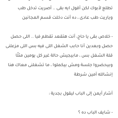
تطلع لأبوك لكن أقول ايه بقى .. أصريت تدخل طب
وياريت طب عادى ، ده أنت دخلت قسم المجانين
- خلاص بقى يا حاج، أنت هتقعد تقطم فيا .. اللى حصل
حصل وبعدين أنا حابب الشغل اللى فيه بس اللى مزعلنى
قلة الشغل بس ، مابيجيش حالة غير كل يومين مثلًا
وبيحضروا جلسة ومش بيكملوا ، ما تشغلنى معاك هنا
إنشالله أمين شرطة
أشار أيمن إلى الباب ليقول بجدية :
- شايف الباب ده ؟