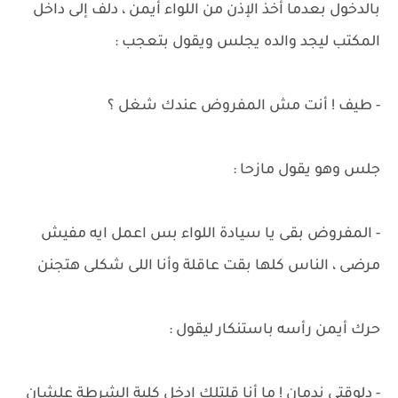
بالدخول بعدما أخذ الإذن من اللواء أيمن ، دلف إلى داخل
المكتب ليجد والده يجلس ويقول بتعجب :
- طيف ! أنت مش المفروض عندك شغل ؟
جلس وهو يقول مازحا :
- المفروض بقى يا سيادة اللواء بس اعمل ايه مفيش
مرضى ، الناس كلها بقت عاقلة وأنا اللى شكلى هتجنن
حرك أيمن رأسه باستنكار ليقول :
- دلوقتى ندمان ! ما أنا قلتلك ادخل كلية الشرطة علشان