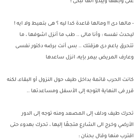
على وجهها ويبدو أنها تبكى !
- مالها دى !! ومالها قاعدة كدا ليه ؟ هى بتعيط ولا ايه !
ليحدث نفسه : وأنا مالى .. طب ما أنزل اشوفها ، ما
تتحرق ياعم دى هزقتك .. بس أنت برضه دكتور نفسى
وعارف المريض بيمر بإيه، انزل ساعدها
كانت الحرب قائمة بداخل طيف حول النزول أو البقاء، لكنه
قرر فى النهاية التوجه إلى الأسفل ومساعدتها ..
تحرك طيف ودلف إلى المصعد ومنه توجه إلى الدور
الأرضي وخرج الى الشارع متجهًا إليها ، تحرك بهدوء حتى
اقترب منها وقال بحنان :