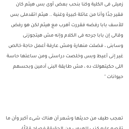
زميلى فى الكلية وكنا بنحب بعض أوى بس هيثم كان
فقير جدًا وأنا من عائلة كبيرة وغنية .. هيثم اتقدملى بس
للأسف بابا رفضه فقررت أهرب مع هيثم لكن هو رفض
وقالى إن بابا جرحه فى الكلام وإنه مش هيتجوزنى
وسابنى ، فضلت منهارة ومش عارفة أعمل حاجة خالص
غير إنى أعيط وبس وخلصت دراستى ومن ساعتها حاسة
اللى حكيتهولك ده ، مش طايقة البنى آدمين وبحسهم
حيوانات "
تعجب طيف من حديثها وشعر أن هناك شىء أكبر وأن ما