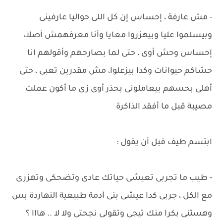
- مش عارفة ، إحساس إن كل اللى حواليا عارفينى
وبيسلموا عليا وبيهزروا معايا وأنا معرفهمش أصلا،
إحساس وحش أوى ، حتى لما بصارحهم وأقولهم انا
حسّاكم حيوانات وكدا بيزعلوا، مش مقدرين تعبى ، حتى
أهلى بحسهم بيعاملونى بحذر أوى زى ما أكون عملت
مصيبة قبل ما أفقد الذاكرة
ابتسم طيف قبل أن يقول :
- طيب ما تجربى تعيشى حياتك عادى وتضحكى وتهزرى
مع الكل ، جربى كدا عيشى بنى آدمة طبيعية النهاردة بس
وهستنى بكرا منك تيجى وتقولى نجحتى ولا لا .. هااا ؟