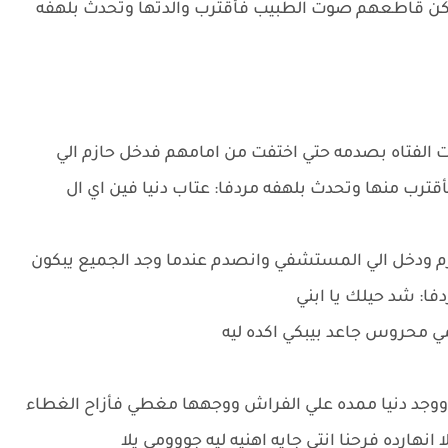
ولكن قاطعهم صوت الطبيب فأقترب والدتها وتحدث بلهفه
 الفتاه بصدمه حتي اختفت من امامهم فدخل حازم الي
ب منها وتحدث بلهفه مردفا: عتاب دنيا فين اي ال
م ودخل الي المستشفي وانصدم عندما وجد الجميع يبكون
فا: شد حيلك يا ابني
مي محروس جاعد بيبكي اكده ليه
ووجد دنيا ممده علي الفراش ووجهها مغطي فأزاح الغطاء
انهارده فرحنا انتي جايه اهنيه ليه جووومي يلا