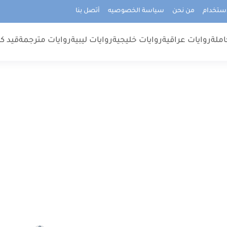
استخدام
من نحن
سياسة الخصوصيه
أتصل بنا
املة
روايات عراقية
روايات خليجية
روايات ليبية
روايات مترجمة
قيد كت