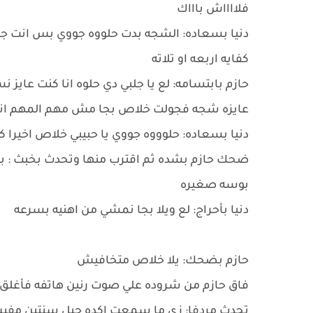
فلااااش باااك
دنيا بسعاده: الشجه بدت حلووه جووي بس انت جاي
كفايه اربعه او تلاته
حازم بابتسامه: لع يا جلبي دي حلوه انا كنت عايز
عايزه شجه فجولت خلاص بجا مش مهم المهم ان
دنيا بسعاده: حلوووه جووي يا حبيبي خلاص اخيرا
ضحك حازم بشده ثم اقترب منها وتحدث بخبث : بج
بوسه صغيره
دنيا بأحراج: لع ويلا بجا نمشي من اهنيه بسرعه
حازم بضحك: يلا خلاص متخافيش
فاق حازم من شروده علي صوت رنين هاتفه فأغلق
تحدث مردفا: زي ما سمعت اكده جبل سنتين مفيش 