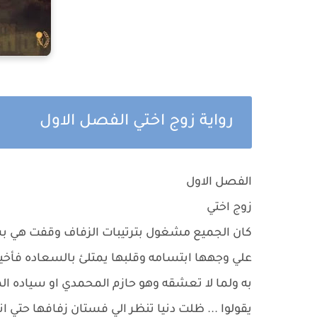
رواية زوج اختي الفصل الاول
الفصل الاول
زوج اختي
كان الجميع مشغول بترتيبات الزفاف وقفت هي ب
علي وجهها ابتسامه وقلبها يمتلئ بالسعاده فأخيرا
به ولما لا تعشقه وهو حازم المحمدي او سياده ال
يقولوا ... ظلت دنيا تنظر الي فستان زفافها حتي