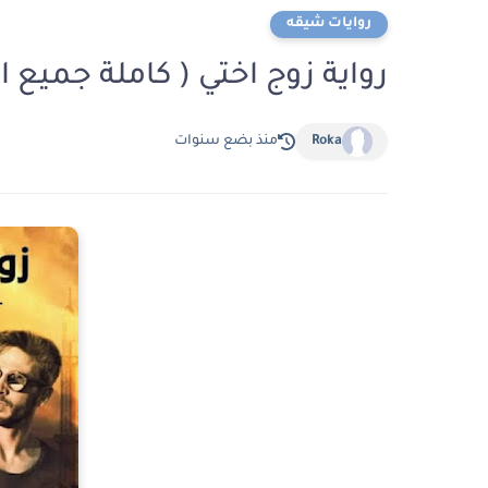
روايات شيقه
رواية زوج اختي ( كاملة جميع 
Roka
منذ بضع سنوات