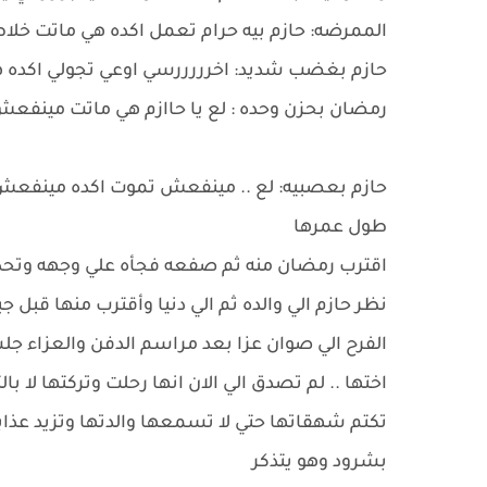
الممرضه: حازم بيه حرام تعمل اكده هي ماتت خل
حازم بغضب شديد: اخرررررسي اوعي تجولي اكد
رمضان بحزن وحده : لع يا حاازم هي ماتت مينفعش 
حازم بعصبيه: لع .. مينفعش تموت اكده مينفعش 
طول عمرها
اقترب رمضان منه ثم صفعه فجأه علي وجهه وتحدث 
نظر حازم الي والده ثم الي دنيا وأقترب منها قبل
الفرح الي صوان عزا بعد مراسم الدفن والعزاء 
اختها .. لم تصدق الي الان انها رحلت وتركتها لا 
تكتم شهقاتها حتي لا تسمعها والدتها وتزيد عذاب
بشرود وهو يتذكر