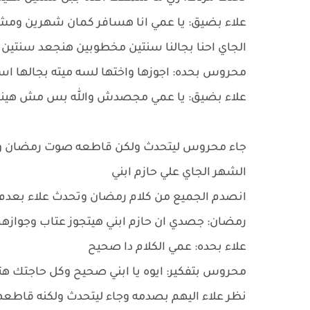
علاء بضيق: يا عمي انا هسافر كمان شهرين ومش ه
الجاي احنا بجالنا سنتين مخطوبين هنجعد سنتين 
محروس بحده: اجوزها واختها لسه ميته بجالها اسب
علاء بضيق: يا عمي مجصدش والله بس مش هينفع 
جاء محروس ليتحدث ولكن قاطعه صوت رمضان وهو 
الشهر الجاي علي حازم ابني
انصدم الجميع من كلام رمضان وتحدث علاء بعد
رمضان: جصدي ان حازم ابني هيتجوز عتاب وجوازهم
علاء بحده: عمي الكلام دا صحيح
محروس بتفكير: ايوه يا ابني صحيح وكل حاجتك هت
نظر علاء اليهم بصدمه وجاء ليتحدث ولكنه قاطعهم