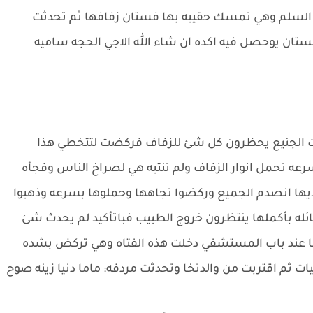
 السلم وهي تمسك حقيبه بها فستان زفافها ثم تحدثت
فستان يوحصل فيه اكده ان شاء الله الاجي الحجه ساميه
ت الجنيع يحظرون كل شئ للزفاف فركضت لتتخطي هذا
ه تحمل انوار الزفاف ولم تنتبه هي لصراخ الناس وفجأه
يها انصدم الجميع وركضوا تجاهها وحملوها بسرعه وذهبوا
ئله بأكملها ينتظرون خروج الطبيب فباتأكيد لم يحدث شئ
اما عند باب المستشفي دخلت هذه الفتاه وهي تركض بشده
 ثم اقتربت من والدتخا وتحدثت مردفه: ماما دنيا زينه صوح