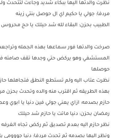
نظرت والدتها اليها ببكاء شديد وجاءت لتتحدث 
مردفا: جولي يا حكيم اي ال حوصل بنتي زينه
الطبيب بحزن: البقاء لله شد حيلك يا حج محروس
صرخت والدتها فور سماعها بهذه الجمله وتراجعت
المستشفي وهو يركض حتي وجدها تقف صامته فأقتر
حوصلها
نظرت عتاب اليه ولم تستطع النطق فتجاهلها حاز
بهذه الطريقه ثم اقترب منه والده وتحدث بحزن مرد
حازم بصدمه: ازاي يعني جولي فين دنيا يا ابوي وع
رمضان بحزن: دنيا ماتت يا حازم شد حيلك
نظر حازم اليه بعدم تصديق ثم ركض تجاه الغرفه 
ونظر اليها بصدمه ثم تحدث مردفا: دنيا جووومي يلا 