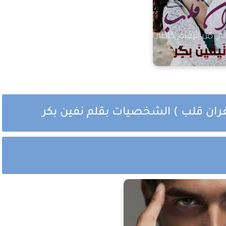
غفران قلب ) الشخصيات بقلم نفين بكر