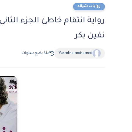
روايات شيقه
رواية انتقام خاطئ الجزء الثا
نفين بكر
Yasmina mohamed
منذ بضع سنوات