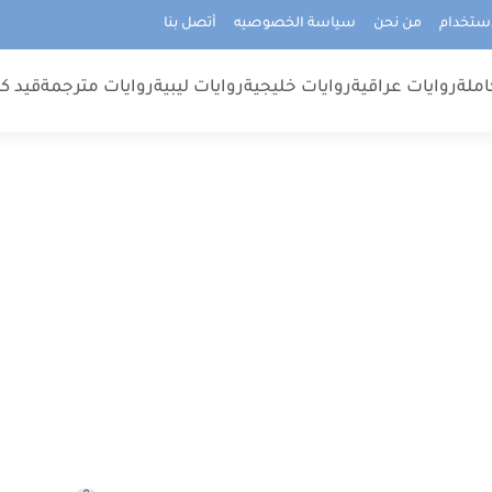
استخدام
من نحن
سياسة الخصوصيه
أتصل بنا
املة
روايات عراقية
روايات خليجية
روايات ليبية
روايات مترجمة
قيد كت