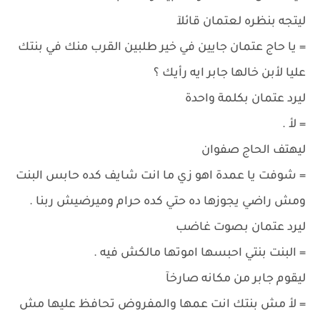
ليتجه بنظره لعتمان قائلآ
= يا حاج عتمان جايين في خير طلبين القرب منك في بنتك
عليا لأبن خالها جابر ايه رأيك ؟
ليرد عتمان بكلمة واحدة
= لأ .
ليهتف الحاج صفوان
= شوفت يا عمدة اهو زي ما انت شايف كده حابس البنت
ومش راضي يجوزها ده حتي كده حرام وميرضيش ربنا .
ليرد عتمان بصوت غاضب
= البنت بنتي احبسها اموتها مالكش فيه .
ليقوم جابر من مكانه صارخآ
= لأ مش بنتك انت عمها والمفروض تحافظ عليها مش