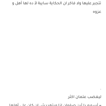
تتجبر عليها ولا فاكر ان الحكاية سايبة لأ ده لها أهل و
عزوه
.
ليغضب عتمان اكثر
= أسمع يا أبن صفوان انا مبتهددش ان كان علي أهلها