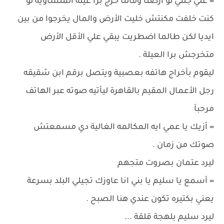
= علي جثتي لو أرضنا ومالنا خرج برا عيلة المنشاوية لو
كنت خلفت مكنتش خليت الأرض والمال يخرجوا من بين
ايديا لكن طالما اضطريت يبقي علي الأقل الأرض
متخرجش برا العيلة .
ليقوم بأخراج هاتفه بعصبية ويتصل برقم ابن شقيقه
رجل الأعمال المقيم بالقاهرة ليأتيه صوته عبر الهاتف
مرحبآ
= أزيك يا عمي ايه المكالمه الغالية دي مسمعتش
صوتك من زمان .
ليرد عتمان بصروت متجهم
= أسمع يا سليم يا بني انا عاوزك تجيلي البلد بسرعة
يعني بكتيره تكون عندي هنا الصبح .
ليرد سليم بلهجة قلقة ...