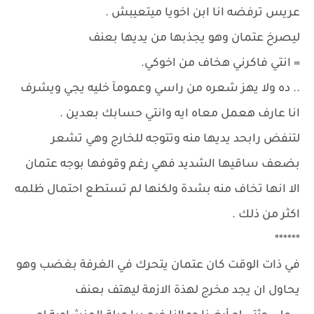
عريس ترفضه انا ابن اخويا ميتعيبش .
ليصرخ عتمان وهو يجذبها من يديها بعنف
= انتي فاكرني هخاف من اخوكي.
.. ده ولا يهز شعره من راسي وعمومآ خليه يجي ويشرف
انا عارف هعمل معاه ايه وانتي حسابك بعدين .
لتنفض رابحد يديها منه وتتوجه للخارج وهي تشعر
بضعف ساقيها الشديد فهي رغم وقوفها بوجه عتمان
الا انها تخاف منه بشدة ولكنها لم تستطع احتمال ظلمه
اكثر من ذلك .
******
في ذات الوقت كان عتمان يتحرك في الغرفة بغضب وهو
يحاول ان يجد مخرج لهذة الازمة ليهتف بعنف