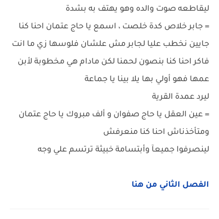
ليقاطعه صوت والده وهو يهتف به بشدة
= جابر خلاص كدة خلصت ، اسمع يا حاج عتمان احنا كنا
جايين نخطب عليا لجابر مش علشان فلوسها زي ما انت
فاكر احنا كنا بنصون لحمنا لكن مادام هي مخطوبة لأبن
عمها فهو أولي بها يلا بينا يا جماعة
ليرد عمدة القرية
= عين العقل يا حاج صفوان و ألف مبروك يا حاج عتمان
ومتأخذناش احنا كنا منعرفش
لينصرفوا جميعآ وأبتسامة خبيثة ترتسم علي وجه
الفصل الثاني من هنا