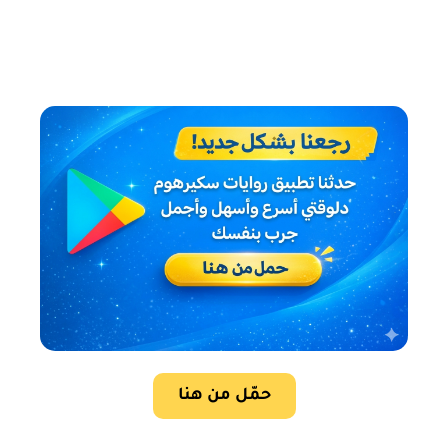
حمّل من هنا