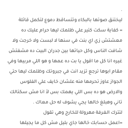
.
ليختنق صوتها بالبكاء وتتساقط دموع لتكمل قائلة
= كفاية سكت كتير علي ظلمك ليها حرام عليك ده
معشتش زي اي بنت في سنها لا لبست ولا خرجت ولا
شافت الناس وكل حياتها بين جدران البيت ده مشفتش
غيره انا كل ما اقول يا بت ده عمها و هو اللي مربيها وفي
مقام ابوها ترجع تزيد انت في جبروتك وظلمك ليها حتي
الجواز عاوز تحرمها منه علشان خايف علي الفلوس
والارض هو ده بس اللي يهمك بس لأ انا مش سكتالك
تاني وهبلغ خالها يجي يشوف له حل معاك .
لتترك الغرفة مهرولة للخارج وهي تقول
=اعمل حسابك خالها جاي بليل مش كل ما يجيلها