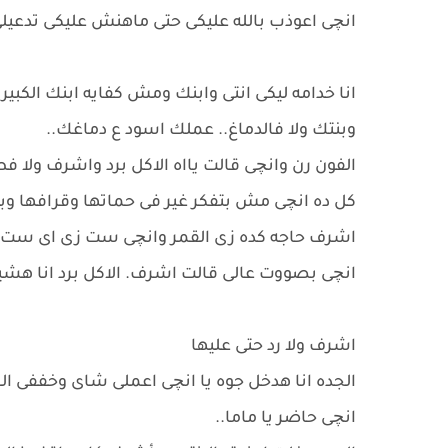
انچى اعوذب بالله عليكى حتى ماهنش عليكى تدعيلى د
انا خدامه ليكى انتى وابنك ومش كفايه ابنك الك
وبنتك ولا فالدماغ.. عملك اسود ع دماغك..
الفون رن وانچى قالت يااه الاكل برد واشرف ولا فط
كل ده انچى مش بتفكر غير فى حماتها وقرافها و
اشرف حاجه كده زى القمر وانچى ست زى اى ست حل
انچى بصووت عالى قالت اشرف. الاكل برد انا هشي
اشرف ولا رد حتى عليها
الجده انا هدخل جوه يا انچى اعملى شاى وخففى ا
انچى حاضر يا ماما..