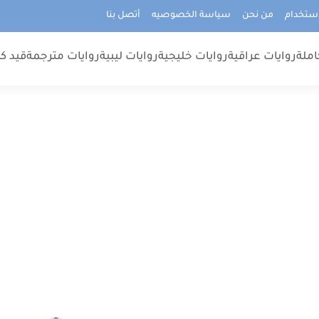
استخدام
من نحن
سياسة الخصوصيه
أتصل بنا
املة
روايات عراقية
روايات خليجية
روايات ليبية
روايات مترجمة
قيد كت