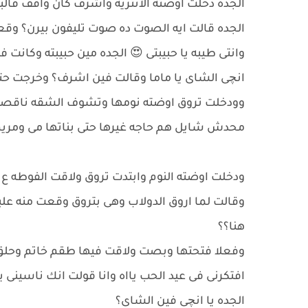
الجده دخلت اوضته الانتريه وأشرف كان واقف فالب
الجده قالت ايه الصوت ده صوت تليفون بيرن؟ وق
وانتى طيبه يا حبيبتى 😍 الجده مين حبيبته وكانت فر
انچى الشاى يا ماما وقالت فين اشرف؟ وخرجت 
وودخلت تروق اوضته نومها وتشوف الشقه ناقصها
محدش شايل هم حاجه غيرها حتى بناتها مى ومر
ودخلت اوضته النوم وابتدت تروق ولاقت الفوطه ع
وقالت لما اروق الدولاب وهى بتروق وقعت منه علبه
هنا؟؟
وفعلا فتحتها وبصت ولاقت فيها طقم خاتم وحلق 
افتكرنى فى عيد الحب يااه وانا قولت انك ناسينى يا
الجده يا انچى فين الشاى؟