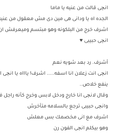
انچى قالت من عنيه يا ماما
الجده اه يا ودانى هى مين دى مش معقول من عنيه ك
اشرف خرج من البلكونه وهو مبتسم وميعرفش ان 
انچى حبيبى ♥️
أشرف. رد بعد شويه نعم
انچى انت زعلان انا اسفه..... اشرف! ياااه يا ان
ينفع خلاص..
وقال لانچى انا خارج ودخل لابس وخرج كأنه راجل ف 
وانچى حبيبى ترجع بالسلامه متأخرش
اشرف مع انى مخصمك بس معلش
وهو بيكلم انچى الفون رن