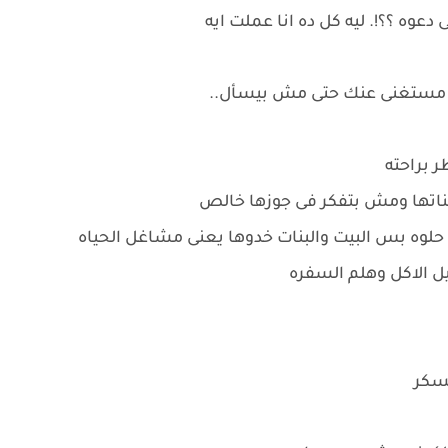
عوه ؟؟!. ليه كل ده انا عملت ايه
بير مستغنى عنك حتى مش بيسأل..
ر براحته
بناتها ومش بتفكر فى جوزها خالص
وه بس البيت والبنات خدوها يعنى مشاغل الحياه
ل الاكل وهلم السفره
لسكر