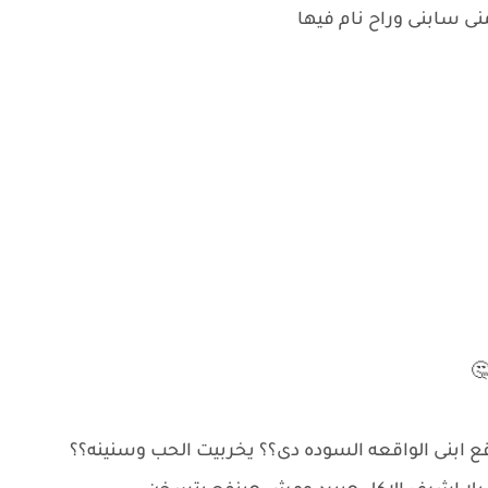
نى سابنى وراح نام فيها
قع ابنى الواقعه السوده دى؟؟ يخربيت الحب وسنينه؟؟