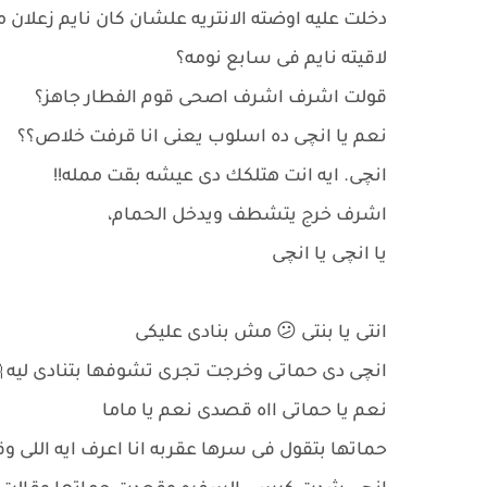
دخلت عليه اوضته الانتريه علشان كان نايم زعلان م
لاقيته نايم فى سابع نومه؟
قولت اشرف اشرف اصحى قوم الفطار جاهز؟
نعم يا انچى ده اسلوب يعنى انا قرفت خلاص؟؟
انچى. ايه انت هتلكك دى عيشه بقت ممله!!
اشرف خرج يتشطف ويدخل الحمام،
يا انچى يا انچى
انتى يا بنتى 😕 مش بنادى عليكى
انچى دى حماتى وخرجت تجرى تشوفها بتنادى ليه 
نعم يا حماتى ااه قصدى نعم يا ماما
حماتها بتقول فى سرها عقربه انا اعرف ايه اللى و