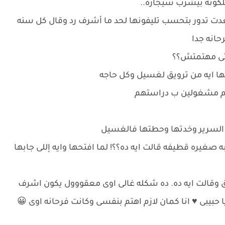
لكونه بيشرب سيجاره..
عدت تدور بتحسب تليفونها لحد ما أشرف رد وقال كل سنه
حانه جدا
حتى مهتمتش؟؟
 ايه من ترويق لغسيل وكل حاجه
يم مشغولين ب دراستهم
 السرير وخدتها وحطتها فالغسيل
 صغيره قطيفه قالت ايه ده؟؟! لما افتحها وايه إللى جابها
وقالت ايه ده. ده شكله غالى اوى معقووول يكون اشرف
 حبيبى ♥️ انا كمان لازم اهتم بنفسى وكانت فرحانه اوى 😀