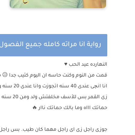
رواية انا مراته كامله جميع الفصو
النهارده عيد الحب ♥
قمت من النوم وكنت حاسه ان اليوم كئيب جدا 😥 
زى القمر 
حماتك اااه وما بالك حماتك ناار 🔥
جوزى راجل زى اى راجل مهما كان طيب. بس راجل 