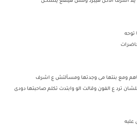
لا اشرف الاكل هيبرد ومش هينفع يتسخن
 توحه
حاضرات
اهم ومع بنتها مى وجدتها ومسألتش ع اشرف
لشان ترد ع الفون وقالت الو وابتدت تكلم صاحبتها دودى
 علبه