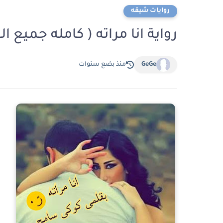
روايات شيقه
رواية انا مراته ( كامله جميع
GeGe
منذ بضع سنوات