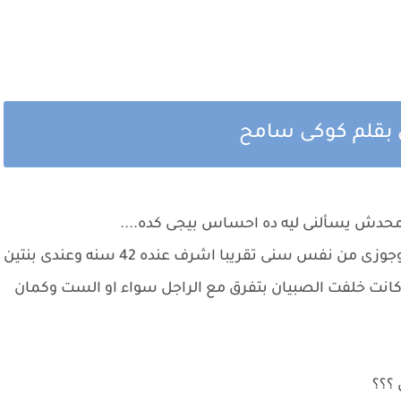
ل بقلم كوكى سامح
محدش يسألنى ليه ده احساس بيجى كده....
انا انچى عندى 40 سنه اتجوزت وانا عندى 20 سنه وجوزى من نفس سنى تقريبا اشرف عنده 42 سنه وعندى بنتين
بس للأسف مخلفتش ولد ومن 20 سنه كانت خلفت الصبيان بتفرق مع الراجل سواء او الست وكمان
؟؟؟