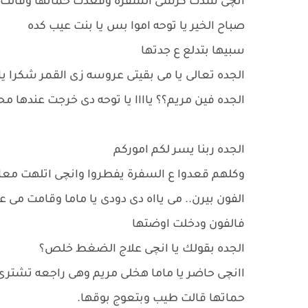
انچى شدت كرسى السفره وقعدت حماتها وقالت ي
صباح الخير يا توحه اموا بس يا بنت عيب كده
سبيها بتدلع ع جدتها
الجده تعالى يا مى بقيتى عروسه زى القمر شكرا يا
الجده فين مريم؟؟ ياااا يا توحه دى خرجت عندها م
الجده ربنا يسر لكم اموركم
وكلهم قعدوا ع السفرة يفطروا وانچى اتلهت مع
الفون بيرن.. مى يااه دى دودى يا ماما وقامت مى ع
فالفون ودخلت اوضتها
الجده بقولك يا انچى علاج الضغط خلص؟
اانچى حاضر يا ماما هخلى مريم وهى راجعه تشترى
حماتها قالت طيب وبتعوج بوقها.