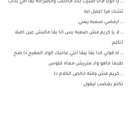
.. يا خويا مانا صبرت لحد ماخللت والصراحه بقا امي بدأت
تشك فيا اعمل ايه
.. ارفضي صعبه يعني
.. لا يا كريم مش صعبه بس انا بقا ماليش عين اصلا
اتكلم
.. اه قولي كدا بقا يبقا انتي عاجبك الواد المقيح دا صح
طبعا ماهو واد متريش معاه فلوس
.. كريم مش وقته خالص الكلام دا
تكلم بغضب ليقول