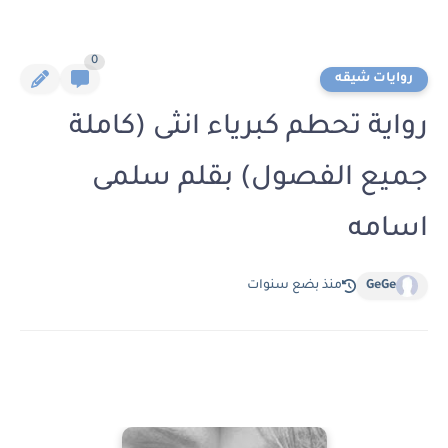
0
روايات شيقه
رواية تحطم كبرياء انثى (كاملة
جميع الفصول) بقلم سلمى
اسامه
GeGe
منذ بضع سنوات