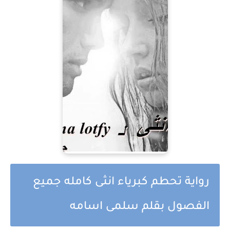
رواية تحطم كبرياء انثى كامله جميع
الفصول بقلم سلمى اسامه