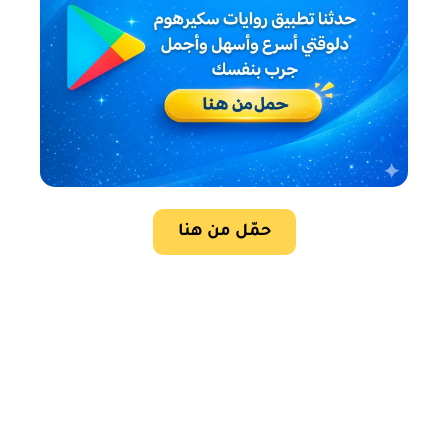
حمّل من هنا