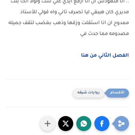
.. انا متعودش ان انا ارفع ايدي علي ست ولولا انك بنت
مديري كان هيبقي ليا تصرف تاني واه قولي للأستاذ
ممدوح ان انا استقلت وزقها وذهب بغضب لتقف جميله
مصدومه مما حدث في
الفصل الثاني من هنا
روايات شيقه