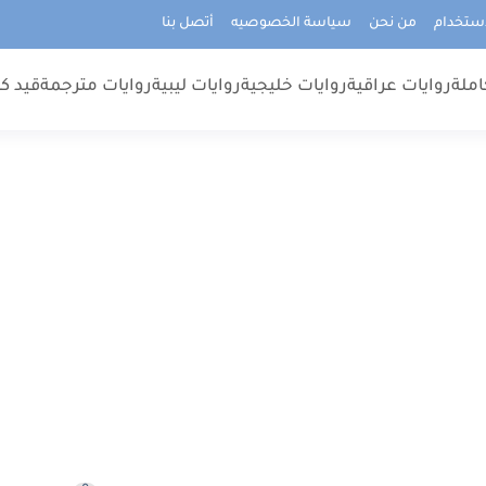
استخدام
من نحن
سياسة الخصوصيه
أتصل بنا
املة
روايات عراقية
روايات خليجية
روايات ليبية
روايات مترجمة
قيد كت