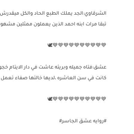
تبقا مرات ابنه احمد الذين يعملون ممثلين مشهور
💙💙💙💙💙💙💙💙💙💙🕊️
كانت في سن العاشره ،لديها خالتها صفاء تعمل 
💙💙💙💙💙💙💙💙💙💙🕊️
#روايه عشق الجاسر#