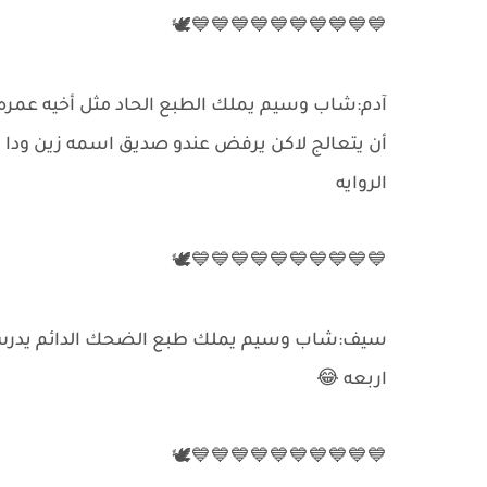
💙💙💙💙💙💙💙💙💙💙🕊️
أن يتعالج لاكن يرفض عندو صديق اسمه زين ودا د
الروايه
💙💙💙💙💙💙💙💙💙💙🕊️
اربعه 😂
💙💙💙💙💙💙💙💙💙💙🕊️