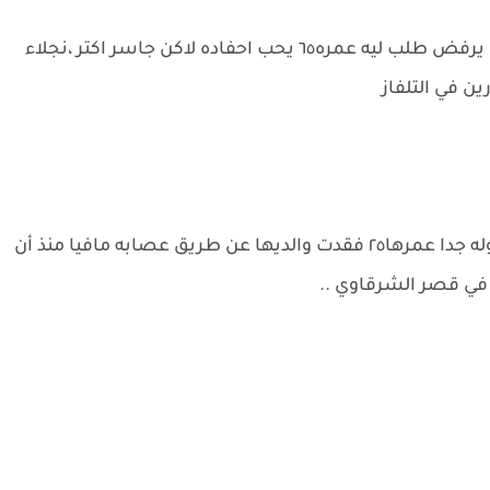
الشرقاوي:الجد يملك الطبع الحاد والكل ميقدرش يرفض طلب ليه عمره٦٥ يحب احفاده لاكن جاسر اكتر ،نجلاء
ين في التلفاز
عشق:فتاه جميله وبريئه عاشت في دار الايتام خجوله جدا عمرها٢٥ فقدت والديها عن طريق عصابه مافيا منذ أن
في قصر الشرقاوي ..