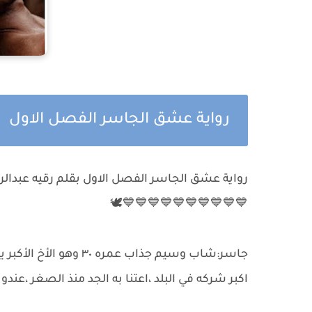
رواية عشق الجاسر الفصل الاول
رواية عشق الجاسر الفصل الاول بقلم رقيه عبدال
💙💙💙💙💙💙💙💙💙💙🕊️
جاسر:شاب وسيم جذاب عمر
اكبر شركه في البلد ،اعتنا به الجد منذ الصغر 