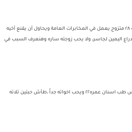
آدم:شاب وسيم يملك الطبع الحاد مثل أخيه عمره ٢٨ متزوج يعمل في المخابرات العامة ويحاول أن يقنع أخيه
راع اليمين لجاسر، ولا يحب زوجته ساره وهنعرف السبب في
سيف:شاب وسيم يملك طبع الضحك الدائم يدرس طب اسنان عمره٢٢ ويحب اخواته جداً ،طأش حبتين تلاته