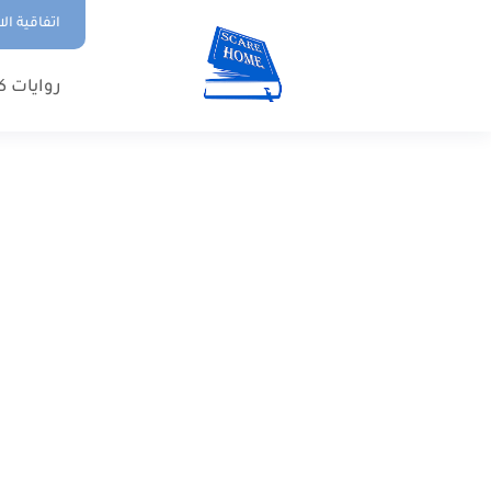
اتفاقية ال
روايات ك