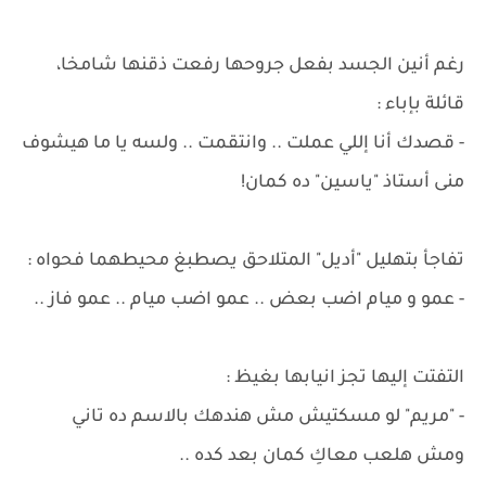
رغم أنين الجسد بفعل جروحها رفعت ذقنها شامخا،
قائلة بإباء :
- قصدك أنا إللي عملت .. وانتقمت .. ولسه يا ما هيشوف
منى أستاذ "ياسين" ده كمان!
تفاجأ بتهليل "أديل" المتلاحق يصطبغ محيطهما فحواه :
- عمو و ميام اضب بعض .. عمو اضب ميام .. عمو فاز ..
التفتت إليها تجز انيابها بغيظ :
- "مريم" لو مسكتيش مش هندهك بالاسم ده تاني
ومش هلعب معاكِ كمان بعد كده ..