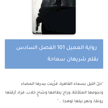
رواية العميل 101 الفصل السادس
بقلم شريهان سماحة
"حلّ الليل بسماء القاهرة، فزُينت ببدرها المضاء
ونجومها المتلألئة، وراح يطافها وشاحٍ خلاب، فزاد أزقتها
رونقا، ونهر نيلها توهجا .. "