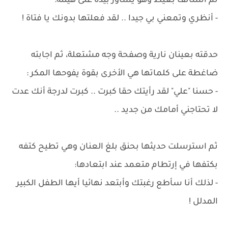
ثم استأنف بغيظ وهو يشاور بيده على هيئته:
- أنظري وتمعني بي جيدا .. لقد فعلتها بدونك يا فتاة !
حدقته بعينان نارية وصفحة وجه مشتعلة، ثم اجابته
ضاغطة على كلماتها هي الأخرى بقوة يفوحها المكر :
- حسنا "علي" لقد رأيتك حقا كبرت .. كبرت لدرجة أنك عدت
لا تحتاجني أمامك من جديد ..
ثم استرسلت حديثها بحنق بلغ العنان وهي تطيح كتفه
بكتفها في إرتطام متعمد عند ابتعادها:
- لذلك أنا سأطع رغبتك وأبتعد نهائيا أيها الطفل الكبير
المدلل !