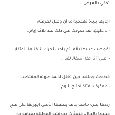
تكفي بالغرض ..
اجابها بنبرة تهكمية ما أن وصل لغرفته:
- لا عليكِ، لقد تعودت على ذلك منذ ثلاثة إيام..
اغمضت عينيها بألم، ثم راحت تحرك شفتيها باعتذار :
- "علي" أنا حقا أسفة، لقد ..
قطعت جملتها حين تغلل اذنها صوته المقتضب :
- معذرة يا فتاة أحتاج للنوم ..
رددها بنبرة خافتة جافة يغلفها الأسى اجبرتها على فتح
عينيها بالحال، فتعثرت بحدقتيه المظللة بغيامة حزن