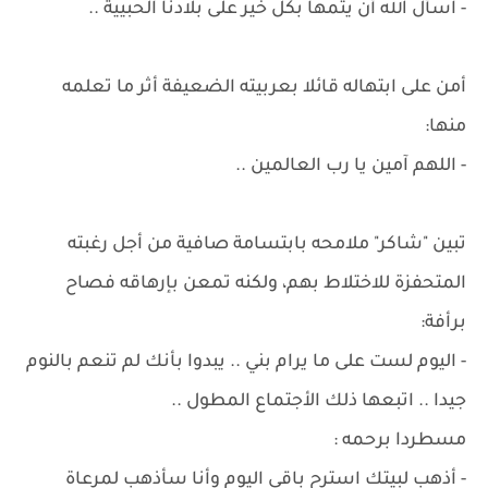
- اسأل الله أن يتمها بكل خير على بلادنا الحبيية ..
أمن على ابتهاله قائلا بعربيته الضعيفة أثر ما تعلمه
منها:
- اللهم آمين يا رب العالمين ..
تبين "شاكر" ملامحه بابتسامة صافية من أجل رغبته
المتحفزة للاختلاط بهم، ولكنه تمعن بإرهاقه فصاح
برأفة:
- اليوم لست على ما يرام بني .. يبدوا بأنك لم تنعم بالنوم
جيدا .. اتبعها ذلك الأجتماع المطول ..
مسطردا برحمه :
- أذهب لبيتك استرح باقي اليوم وأنا سأذهب لمرعاة