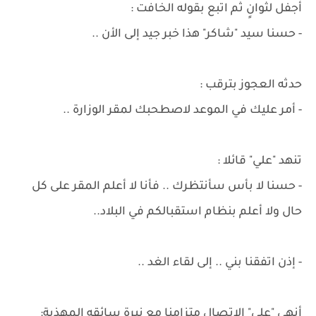
أجفل لثوانٍ ثم اتبع بقوله الخافت :
- حسنا سيد "شاكر" هذا خبر جيد إلى الأن ..
حدثه العجوز بترقب :
- أمر عليك في الموعد لاصطحبك لمقر الوزارة ..
تنهد "علي" قائلا :
- حسنا لا بأس سأنتظرك .. فأنا لا أعلم المقر على كل
حال ولا أعلم بنظام استقبالكم في البلاد..
- إذن اتفقنا بني .. إلى لقاء الغد ..
أنهى "علي" الاتصال متزامنا مع نبرة سائقه المهذبة: