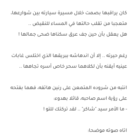
كان يراقبها بصمت خلال مسيرة سيارته بين شوارعها،
متعجبا من تقلب حالتها في المساء للنقيض ..
هل يعقل بأن حين جف عرق سكناها ضحى جمالها !
رغم حيرته .. إلا أن اندهاشه ببريقها الذي اختلس غابات
عينيه أيقنه بأن لكلاهما سحر خاص أسره تجاهها ..
انتبه من شروده المتمعن على رنين هاتفه، فهما بفتحه
على رؤية اسم صاحبه، قائلا بهدوء:
- ما الأمر سيد "شاكر" .. لقد تركتك للتو !
اتاه صوته موضحا: