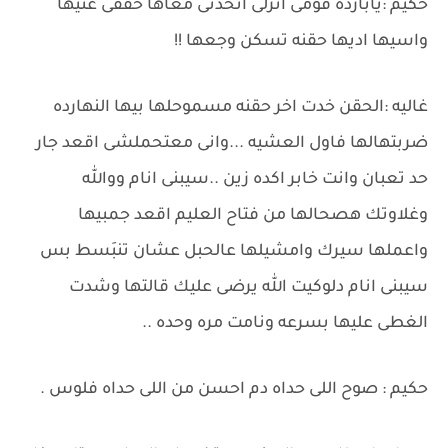
حكيم :يابارده قومى انزلى اتحدتى معاها خففى عنيها
واسيها اديها حقنه تسكن وجعها !!
غاليه :الحقن خدت اخر حقنه مسموحلها بيها النهارده
ضربتهالها فاول العشيه ...وانى معتحملشى اقعد جار
حد تعبان وانت خابر اكده زين ..سيبنى انام ووالله
وغلاوتك هصحالها من فتاح العليم اقعد جمبيها
واعملها سيرك وامشيلها عالحبل عشان تنبَسط بس
سيبنى انام دلوكيت الله يرضى عليك قالتها وشدت
الغطى عليها بسرعه ونامت مره وحده ..
حكيم : صوح اللى حداه دم احسن من اللى حداه فلوس .