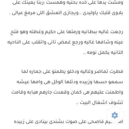
ومشت يدها على خده بحنيه وهمست :ربنا يعينك على
بلاوى قلبك ياوليدى ..ويجازى العشق اللى مرمغ عيالى .
رجعت غاليه ببطانيه ورمتها على حكيم وغطته وهو فتح
عينه وشافها غاليه ورجع غمض تانى واتقلب على الناحيه
التانيه يكمل نومه ..
فطرت تماضر وغاليه ودخلو يطمنو على جماره لما
سمعو حسها وزبيده ودتلها الوكل هى وامها عيشه
واطمنت عليهم هى كمان وقعدت جارهم هبابه وقامت
تشوف اشغال البيت ..
اما حكيم فاصحى على صوت بشندى بينادى على زبيده