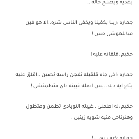
يهديه ويصلح حاله ..
جماره :ربنا يكفينا ويكفى الناس شره..الا هو فين
مبانلهوشى حس !
حكيم :قلقانه عليه !
جماره :اخى جاه قلقيله تفجن راسه نصين ..اقلق عليه
بتاع ايه ديه ..بس اصله غيبته داى متطمنشى !
حكيم :له اطمنى ..غيبته النوبادى تطمن وهتطَول
وهترتاحى منيه شويه زينين .
جماره :كيف يعنى !