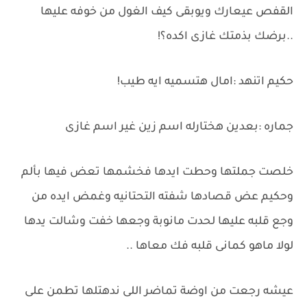
القفص عيعارك ويوبقى كيف الغول من خوفه عليها
..برضك بذمتك غازى اكده؟!
حكيم اتنهد :امال هتسميه ايه طيب!
جماره :بعدين هختارله اسم زين غير اسم غازى
خلصت جملتها وحطت ايدها فخشمها تعض فيها بألم
وحكيم عض قصادها شفته التحتانيه وغمض ايده من
وجع قلبه عليها لحدت مانوبة وجعها خفت وشالت يدها
لولا ماهو كمانى قلبه فك معاها ..
عيشه رجعت من اوضة تماضر اللى ندهتلها تطمن على