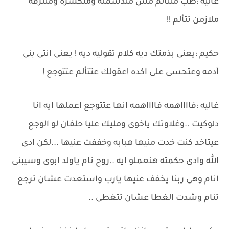
غاليه :طب متتألم مش متدشمله ومتكسره ومتلزقه
ملازمن تتألم !!
حكيم :يعنى بذمتك ديه كلام تقوليه ديه ! يعنى انتى بنى
آدمه وعتحسى على اكده !عقولك عتتألم عتتوجع !
غاليه :فااااهمه فااااهمه انها عتتوجع اعملها ايه انا
دلوكيت ..وغلاوتك ياخوى ومليك عليا حلفان لو الوجع
عيتاخد كنت خدت منيها هبابه وخففت عنيها ...لكن ادى
الله وادى حكمته هنعملو ايه ..روح نام ياولد ابوى وسيبنى
انام وهى ربنا يخفف عنيها يارب واستعدت عشان ترجع
تنام وشدت الغطا عشان تتغطى ..