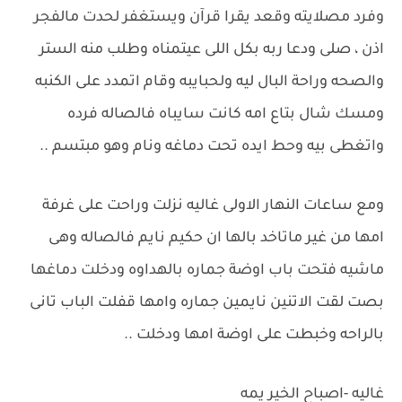
وفرد مصلايته وقعد يقرا قرآن ويستغفر لحدت مالفجر
اذن ، صلى ودعا ربه بكل اللى عيتمناه وطلب منه الستر
والصحه وراحة البال ليه ولحبايبه وقام اتمدد على الكنبه
ومسك شال بتاع امه كانت سايباه فالصاله فرده
واتغطى بيه وحط ايده تحت دماغه ونام وهو مبتسم ..
ومع ساعات النهار الاولى غاليه نزلت وراحت على غرفة
امها من غير ماتاخد بالها ان حكيم نايم فالصاله وهى
ماشيه فتحت باب اوضة جماره بالهداوه ودخلت دماغها
بصت لقت الاتنين نايمين جماره وامها قفلت الباب تانى
بالراحه وخبطت على اوضة امها ودخلت ..
غاليه -اصباح الخير يمه