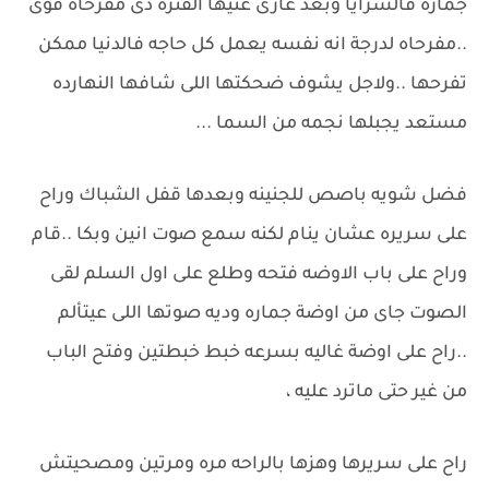
جماره فالسرايا وبُعد غازى عنيها الفتره دى مفرحاه قوى
..مفرحاه لدرجة انه نفسه يعمل كل حاجه فالدنيا ممكن
تفرحها ..ولاجل يشوف ضحكتها اللى شافها النهارده
مستعد يجبلها نجمه من السما ...
فضل شويه باصص للجنينه وبعدها قفل الشباك وراح
على سريره عشان ينام لكنه سمع صوت انين وبكا ..قام
وراح على باب الاوضه فتحه وطلع على اول السلم لقى
الصوت جاى من اوضة جماره وديه صوتها اللى عيتألم
..راح على اوضة غاليه بسرعه خبط خبطتين وفتح الباب
من غير حتى ماترد عليه ،
راح على سريرها وهزها بالراحه مره ومرتين ومصحيتش