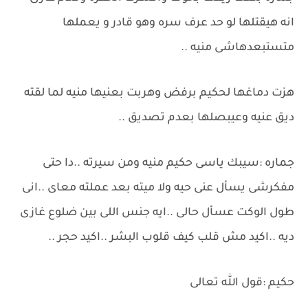
انه هيقتلها لو حد عرف سره وهو قادر و يعملها
متستبعدهاشى منيه ..
هزت دماغها لحكيم برفض وهربت بعنيها منيه لما لقته
ديق عنيه وعيبصلها بعدم تصديق ..
جماره :سيبك ياسى حكيم منيه ومن سيرته ..دا حتى
مفكرشى يسأل عنى حيه ولا ميته بعد عملته معاى ..انى
طول الوكت عسأل حالى ..ايه جنس اللى بين ضلوع غازى
ديه ..اكيد مش قلب كيف قلوب البشر ..اكيد حجر ..
حكيم :قول الله تعالى