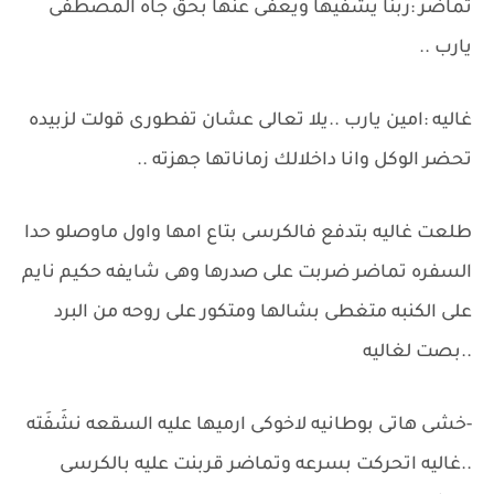
تماضر :ربنا يشفيها ويعفى عنها بحق جاه المصطفى
يارب ..
غاليه :امين يارب ..يلا تعالى عشان تفطورى قولت لزبيده
تحضر الوكل وانا داخلالك زماناتها جهزته ..
طلعت غاليه بتدفع فالكرسى بتاع امها واول ماوصلو حدا
السفره تماضر ضربت على صدرها وهى شايفه حكيم نايم
على الكنبه متغطى بشالها ومتكور على روحه من البرد
..بصت لغاليه
-خشى هاتى بوطانيه لاخوكى ارميها عليه السقعه نشَفَته
..غاليه اتحركت بسرعه وتماضر قربنت عليه بالكرسى