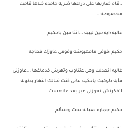
..قام ضاربها على دراعها ضربه جامده خلاها قامت
مخضوضه ..
غاليه :ايه مين ليييه ...انتا مين ياحكيم
حكيم :فوقى مامهبوشه وقومى عاوزك فحاجه
غاليه اتعدلت وهى عتتاوب وتهرش فدماغها ...عاوزنى
فأيه دلوكيت ياحكيم مانى كنت قبالك النهار بطوله
اتفكرتش تعوزنى غير بعد مانعست!
حكيم :جماره تعبانه تحت وعتتألم