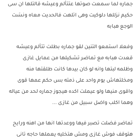
جماره لما سمعت صوتها عتتألم وعيشه قالتلها ان سى
حكيم نزللها دلوكيت وهى اتلهت فالحديت معاه ونسَت
الوجع هبابه
وفعلا استمعو التنين لقو جماره بطلت تتألم وعيشه
قعدت هبابه مع تماضر تشكيلها من عمايل غازى
وظلمه لبتها وانه لو كان بيدها كانت طلقتها منه
ومخلتهاش يوم واحد على ذمته بس حكم عمها قوى
واقوى منيها ولو عيملت اكده هيجوز جماره لحد من عياله
وهما اكلب واضل سبيل من غازى ...
تماضر فضلت تصبر فيها ووعدتها انها من اهنه ورايح
هتوقف فوش غازى ومش هتخليه يعملها حاجه تانى