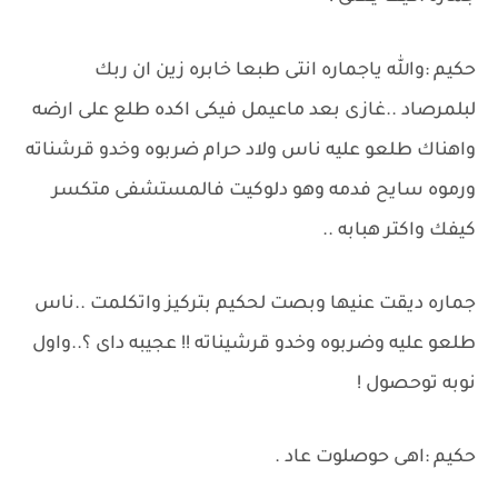
حكيم :والله ياجماره انتى طبعا خابره زين ان ربك
لبلمرصاد ..غازى بعد ماعيمل فيكى اكده طلع على ارضه
واهناك طلعو عليه ناس ولاد حرام ضربوه وخدو قرشناته
ورموه سايح فدمه وهو دلوكيت فالمستشفى متكسر
كيفك واكتر هبابه ..
جماره ديقت عنيها وبصت لحكيم بتركيز واتكلمت ..ناس
طلعو عليه وضربوه وخدو قرشيناته !! عجيبه داى ؟..واول
نوبه توحصول !
حكيم :اهى حوصلوت عاد .