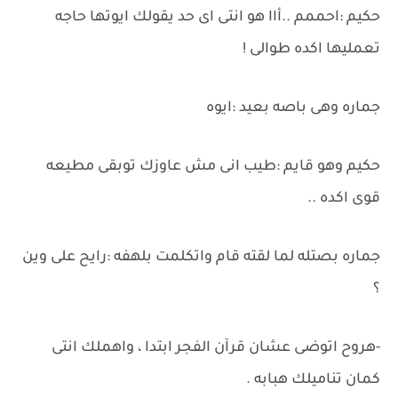
حكيم :احممم ..أاا هو انتى اى حد يقولك ايوتها حاجه
تعمليها اكده طوالى !
جماره وهى باصه بعيد :ايوه
حكيم وهو قايم :طيب انى مش عاوزك توبقى مطيعه
قوى اكده ..
جماره بصتله لما لقته قام واتكلمت بلهفه :رايح على وين
؟
-هروح اتوضى عشان قرآن الفجر ابتدا ، واهملك انتى
كمان تناميلك هبابه .