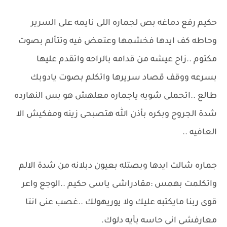
حكيم رفع دماغه بص لجماره اللى نايمه على السرير
وحاطه كف ايدها فخشمها وعتعض فيه وتتألم بصوت
مكتوم ..زاح عيشه من قدامه بالراحه واتقدم عليها
بسرعه ووقف قصاد سريرها واتكلم بصوت يادوبك
طالع ..اتحملى شويه ياجماره معلهش هو بس النهارده
شدة الجروح وبكره بأذن الله هتصبحى زينه ومفكيش الا
العافيه ..
جماره شالت ايدها وبصتله بعيون دبلانه من شدة الالم
واتكلمت بهمس :مقادراشى ياسى حكيم ..الوجع واعر
قوى ربنا مايكتبه عليك ولا يوريهولك ..غصب عنى انتا
معارفشى انى حاسه بأيه دلوك.