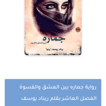
رواية جماره بين العشق والقسوة
الفصل العاشر بقلم ريناد يوسف