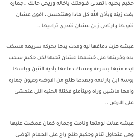
حكيم بحنيه :اتعدلى فنومتك ياخاله وريحى حالك ..جماره
بقت زينه وبأذن الله كل مادا وهتتحسن ، اقوى عشان
تقويها وارتاحى زين عشان تقدرى تراعيها ..
عيشه هزت دماغها ليه ومدت يدها بحركه سريعه مسكت
يده وقربتها على خشمها عشان تحبها لكن حكيم سحب
ايده منيها بسرعه ومسك دماغها بأديه التنين وباسها
بوسة ابن بار لامه وبعدها طلع من الاوضه وعيون جماره
وامها ماشين وراه وبيتأملو فكتلة الحنيه اللى عتمشى
على الارض ..
عيشه عدلت نومتها ونامت وجماره كمان غمضت عنيها
وهى عتحاول تنام وحكيم طلع راح على الحمام اتوضى