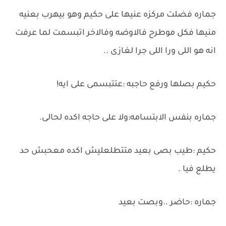
جماره فضلت مركزه عنيها على حكيم وهو بيهرب بعنيه
منيها فكل موطرح فالاوضه وفالاخر اتبسمت لما عرفت
انه هو اللى ورا اللى جرا لغازى ..
حكيم بصلها ورفع حاجبه :عتتبسمى على ايه!
جماره بنفس الابتسامه:ولا على حاجه اكده لحالى.
حكيم :طيب بصى بعيد متتطلعليش اكده معحبش حد
يطلع فيا .
جماره :حاضر ..وبصت بعيد