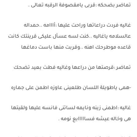
تماضر بضحكه :قربى يامقصوفة الرقبه تعالى .
غاليه فردت دراعاتها وراحت عليها :أااامه ..حمداله
عالسلامه ياغاليه ..كنت لسه عسأل عليكى قرينتك كانت
قاعده موطرحك اهنه ..وقربت منها باست دماغها
تماضر :قرصتها من دراعها وغاليه فطت بعيد تضحك
-همى ياطويلة اللسان طلعينى عاوزه اطمن على جماره
غاليه :اطمنى زينه ونايمه لساتنى فانسه عليها ولقيتها
هى وخاله عيشه فسااااابع نومه .