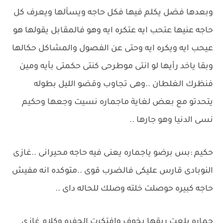
وبعدها فضل يكلم فيها فكل حاجه ويسألها ويعرف كل
حاجه عنيها عتحب ايه عتكره ايه وهو فالمقابل يقولها هو
عيحب ايه ويكره ايه وحتى عن الفصول والمشاكل حكالها
وبقا ياخد رأيها لو انتى موطرحى كنتى حكمتى بأيه ومين
فنظرك الغلطان ..وهى تجاوب وقضو الليل بطوله
يتحدتو مع بعض لغاية ماجماره نسيت وجعها وحكيم
نسى الدنيا وهو جارها ..
حكيم :بس برضو ياجماره يعنى فيه حاجه محيرانى ..غازى
النوبادى قارس عليكى فالضرب قوى ..متوكده انه مفيش
حاجه كبيره حوصلت خلته وصلك للحاله داى ..
جماره بلعت ريقها بخوف وافتكرت الحفره وكلام غازى