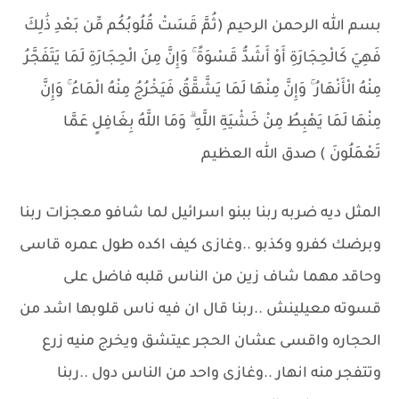
بسم الله الرحمن الرحيم (ثُمَّ قَسَتْ قُلُوبُكُم مِّن بَعْدِ ذَٰلِكَ
فَهِيَ كَالْحِجَارَةِ أَوْ أَشَدُّ قَسْوَةً ۚ وَإِنَّ مِنَ الْحِجَارَةِ لَمَا يَتَفَجَّرُ
مِنْهُ الْأَنْهَارُ ۚ وَإِنَّ مِنْهَا لَمَا يَشَّقَّقُ فَيَخْرُجُ مِنْهُ الْمَاءُ ۚ وَإِنَّ
مِنْهَا لَمَا يَهْبِطُ مِنْ خَشْيَةِ اللَّهِ ۗ وَمَا اللَّهُ بِغَافِلٍ عَمَّا
تَعْمَلُونَ ) صدق الله العظيم
المثل ديه ضربه ربنا ببنو اسرائيل لما شافو معجزات ربنا
وبرضك كفرو وكذبو ..وغازى كيف اكده طول عمره قاسى
وحاقد مهما شاف زين من الناس قلبه فاضل على
قسوته معيلينش ..ربنا قال ان فيه ناس قلوبها اشد من
الحجاره واقسى عشان الحجر عيتشق ويخرج منيه زرع
وتتفجر منه انهار ..وغازى واحد من الناس دول ..ربنا