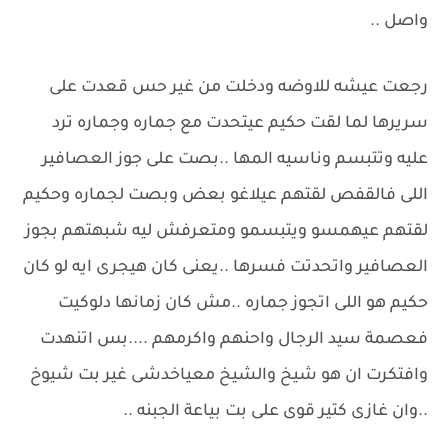
واصل ..
رجعت عيشه للاوضه ودخلت من غير حس قعدت على
سريرها لما لقت حكيم عيتحدت مع جماره وجماره ترد
عليه وتتبسم وناسيه المها ..بصت على جوز العصافير
اللى فالقفص لقتهم عيلاغو بعض وبصت لجماره وحكيم
لقتهم عيهمسو ويتبسمو ومتعرفش ليه شبهتهم بجوز
العصافير واتحدتت فسرها ..يعنى كان هيجرى ايه لو كان
حكيم هو اللى اتجوز جماره ..مش كان زمانها دلوكيت
فعصمة سيد الرجال واحنهم واكرمهم ....بس اتنهدت
وافتكرت ان هو شيخ والشيخ معياخدشى غير بت شيوخ
..وان غازى كتير قوى على بت بياعة الجبنه ..