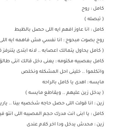
كامل : روح
( تبصله )
كامل : انا عاوز افهم ايه اللى حصل بالظبط
روح بصوت مبحوح : انا نفسي مش فاهمه ايه ال
( كامل يحاول يتمالك اعصابه .. لانه ابتدى يتنرفز
كامل بعصبيه مكتومه : يعنى دخل قالك انتى طالق و
واتكلموا .. خلينى احل المشكله ونخلص
مايسه : اهدى يا كامل بالراحه
( يدخل زين عليهم .. ويقاطع مايسه )
زين : انا قولت اللى حصل حاجه شخصيه بينا .. 
كامل : يا ابنى انت مدرك حجم المصيبه اللى انتو 
زين : محدش يدخل ودا اخر كلام عندى