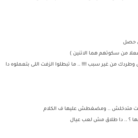
لى حصل
 فعلا من سكوتهم هما الاتنين )
طردك من غير سبب !!!! .. ما تبطلوا الزفت اللى بتعملوه دا
ياريت متدخلش .. ومضغطش عليها ف الكلام
فيها ؟ .. دا طلاق مش لعب عيال