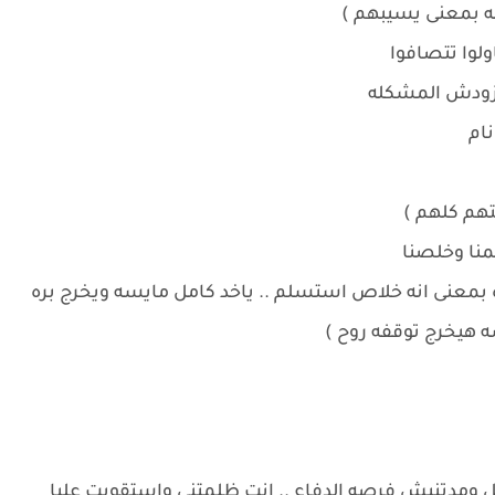
ه بمعنى يسيبهم )
ولوا تتصافوا
 تزودش المشكله
نام
هم كلهم )
لمنا وخلصنا
ه بمعنى انه خلاص استسلم .. ياخد كامل مايسه ويخرج بره
ه هيخرج توقفه روح )
 ومدتنيش فرصه الدفاع .. انت ظلمتنى واستقويت عليا