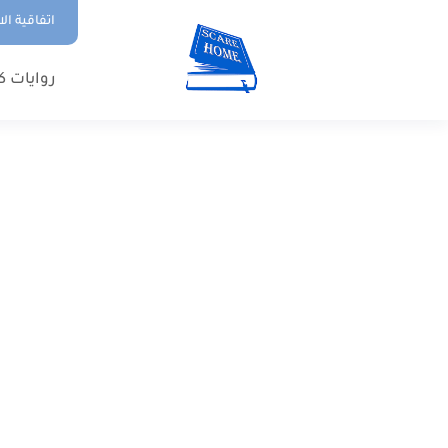
اتفاقية ال
روايات ك