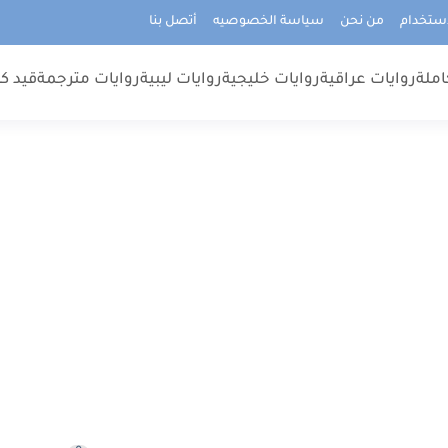
استخدام
من نحن
سياسة الخصوصيه
أتصل بنا
املة
روايات عراقية
روايات خليجية
روايات ليبية
روايات مترجمة
قيد كت