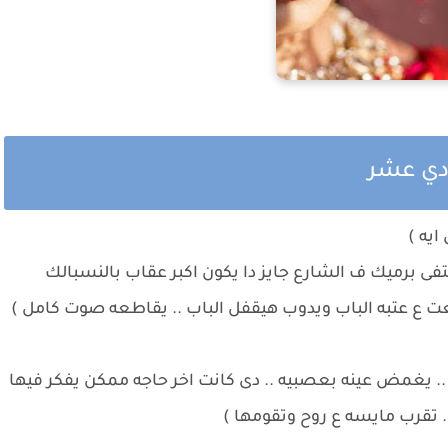
دي عشر
يه )
فى برميك ف الشارع جايز دا يكون اكبر عقاب بالنسبالك
قعت ع عتبه الباب ويدوب هيقفل الباب .. يقاطعه صوت كامل )
. يغمض عينه بعصبيه .. دى كانت اخر حاجه ممكن يفكر فيها
. تقرب مايسه ع روح وتقومها )