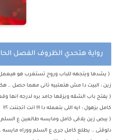
رواية هتحدي الظروف الفصل الحا
( يشدها ويتجهه للباب وروح تستغرب هو هيعمل ا
زين : البيت دا مش هتعتبيه تانى مهما حصل .. هكت
( يفتح باب الشقه ويزقها جامد بره لدرجه انها و
كامل بزهول : ايه اللى بتعمله دا !!! انت اتجننت ؟!!
( يبص زين يلاقى كامل ومايسه طالعين ع السلم .
دلوقتى .. يطلع كامل جرى ع السلم ووراه مايسه .