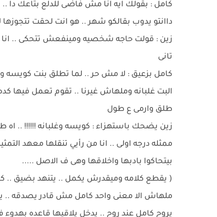
كامل : بقولك ايه انا مش فاضى للدلع بتاعك دا .. 
داانتو يدوب بقالكو شهر .. هو انت لحقت تتجوزها 
زين : قولت حاجه شخصيه ومينفعش تتحكى .. انا حر 
تانى
كامل بزعيق : لا مش حر .. لما تطلق بنت كويسه وتر
البت غلبانه وملهاش غيرنا .. تقوم تعمل فيها كده 
طلق وارمى ع طول
زين يضحك باستهزاء : كويسه وغلبانه !!!!!! .. اه 
ممثله درجه اولى .. انا من رأيي تنقلها معهد التمث
بيتحاكوا بادبها واخلاقها وهى ف الاصل .....
( يقطع كلامه وميقدرش يكمل .. يتنهد بضيق .. كا
ملهاش الا معنى واحد كامل مش قادر يصدقه .. يسي
يروح كامل عند روح .. يدخل يلاقيها قاعده بهدو