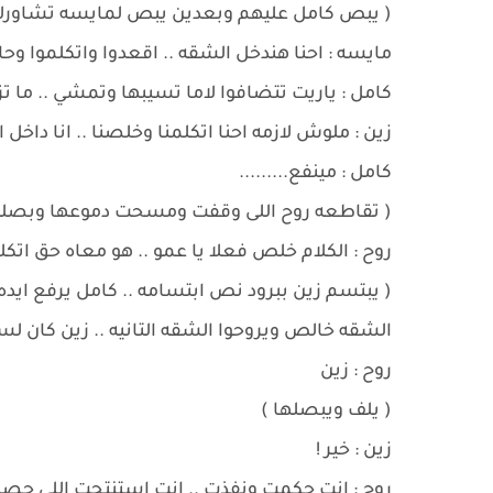
( يبص كامل عليهم وبعدين يبص لمايسه تشاورل
مايسه : احنا هندخل الشقه .. اقعدوا واتكلموا وحا
كامل : ياريت تتضافوا لاما تسيبها وتمشي .. ما
زين : ملوش لازمه احنا اتكلمنا وخلصنا .. انا داخل ا
كامل : مينفع.........
( تقاطعه روح اللى وقفت ومسحت دموعها وبصلت
روح : الكلام خلص فعلا يا عمو .. هو معاه حق اتك
( يبتسم زين ببرود نص ابتسامه .. كامل يرفع ايد
الشقه خالص ويروحوا الشقه التانيه .. زين كان لس
روح : زين
( يلف ويبصلها )
زين : خير !
روح : انت حكمت ونفذت .. انت استنتجت اللى حصل