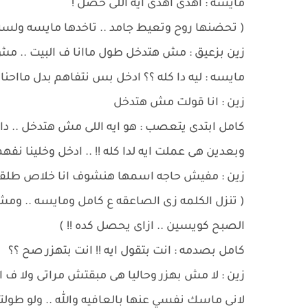
مايسه : اهدى اهدى ايه اللى حصل !
( تحضنها روح وتعيط جامد .. تاخدها مايسه ولسه
زين بزعيق : مش هتدخل طول ماانا ف البيت .. مش
مايسه : ليه دا كله ؟؟ ادخل بس نتفاهم بدل مااحنا
زين : انا قولت مش هتدخل
كامل ابتدى يتعصب : هو ايه اللى مش هتدخل .. دا 
وبعدين هى عملت ايه لدا كله !! .. ادخل وخلينا 
زين : مفيش حاجه اسمها هنشوف انا خلاص طلق
( تنزل الكلمه زى الصاعقه ع كامل ومايسه .. ومش
الصبح كويسين .. ازاى يحصل كده !! )
كامل بصدمه : انت بتقول ايه !! انت بتهزر صح ؟؟
زين : لا مش بهزر وحاليا هى مبقتش مراتى ولا 
لانى ماسك نفسي عنها بالعافيه والله .. ولو طولت