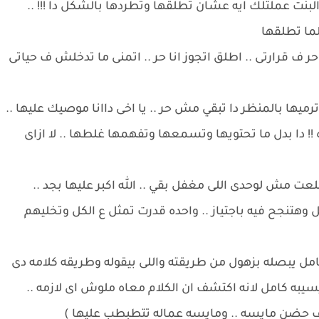
البنت عملتلك ايه عشان تطلقها وتطردها بالشكل دا !!! ..
لما تطلقها
ف قرارتى .. اطلق اتجوز انا حر .. اتمنى ما تدخلش ف حياتى
ميها بالمنظر دا تبقي مش حر .. يا اخى داانا موصيك عليها ..
!! دا بدل ما تحتويها وتسمعها وتفهمها غلطها .. لا ازاى
طلعت مش لوحدى اللى مغفل بقي .. الله اكبر عليها بجد ..
يل وهتنجح فيه باجتياز .. واحده قدرت تمثل ع الكل وتخليهم
مل يبصله بزهول من طريقته واللى بيقوله وطريقه كلامه دى
به كامل لانه اكتشف ان الكلام معاه ملوش اى لازمه ..
ء ف حضن مايسه .. ومايسه عماله تتطبطب عليها )