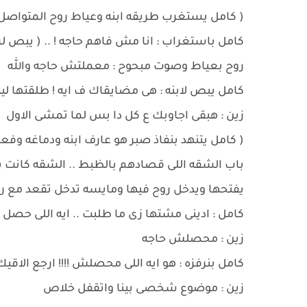
( كامل يستغرب طريقه ابنه وعياط روح المتواصل 
كامل باستغراب : انا مش فاهم حاجه ! .. ( يبص لروح
روح بعياط وصوت مبحوح : معملتش حاجه والله
كامل يبص لابنه : هى مضايقاك ف ايه ! طلقتها ليه 
زين : هبقى اجاوبك ع كل دا بس لما تمشى الاول
( كامل يتنهد بنفاذ صبر هو عارف ابنه ودماغه وف
باب الشقه اللى قصادهم بالظبط .. الشقه كانت بت
يفتحها ويدخل روح فيها ومايسه تدخل تقعد مع روح 
كامل : ادينى مشتها زى ما طلبت .. ايه اللى حصل 
زين : محصلش حاجه
كامل بنرفزه : هو ايه اللى محصلش !!!! ارجع ال
زين : موضوع شخصى بينا واتقفل خلاص