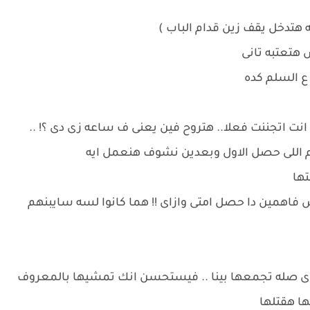
 هتدخل يقف زين قدام الباب )
 هتعتبه تانى
 ع السلم كده
انت اتجننت فعلا.. هتروح فين يعنى ف ساعه زى دى ؟! ..
نفهم اللى حصل الاول وبعدين نشوف هنعمل ايه
تها
 فاهمين دا حصل امتى وازاى !! هما كانوا لسه سايبنهم
ف اى صله تجمعها بينا .. فيستحسن انك تمشيها بالمعروف
ها هقتلها