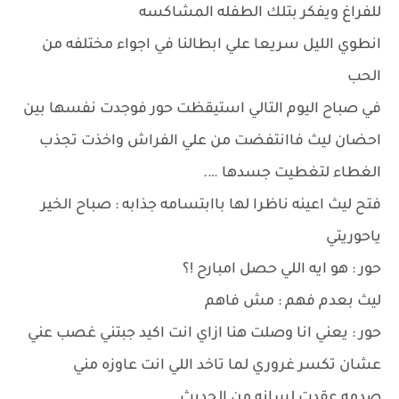
للفراغ ويفكر بتلك الطفله المشاكسه
انطوي الليل سريعا علي ابطالنا في اجواء مختلفه من
الحب
في صباح اليوم التالي استيقظت حور فوجدت نفسها بين
احضان ليث فاانتفضت من علي الفراش واخذت تجذب
الغطاء لتغطيت جسدها ….
فتح ليث اعينه ناظرا لها باابتسامه جذابه : صباح الخير
ياحوريتي
حور : هو ايه اللي حصل امبارح !؟
ليث بعدم فهم : مش فاهم
حور : يعني انا وصلت هنا ازاي انت اكيد جبتني غصب عني
عشان تكسر غروري لما تاخد اللي انت عاوزه مني
صدمه عقدت لسانه من الحديث