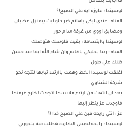
فااجابت بنعاس
لوسيندا : عاوزه ايه علي الصبح!؟
الفتاه : عندي ليكي ياهانم خبر حلو ليث ييه نزل غضبان
ومضايق اووي من غرفة مدام حور
لوسيندا باابتسامه : بقيت فلوسك هتوصلك
الفتاه : ربنا يخليكي ياهانم وان شاء الله ابقا عند حسن
ظنك علي طول
اغلقت لوسيندا الخط وهمت باارتدء ثيابها لتتجه نحو
شركة الشناوي
بعد ان انتهت من ارتدء ملابسها اتجهت لخارج غرفتها
فاوجدت عز ينظر إليها
عز : انتي رايحه فين علي الصبح كدا !؟
لوسيندا : رايحه لحبيبي النهارده هطلب منه يتجوزني