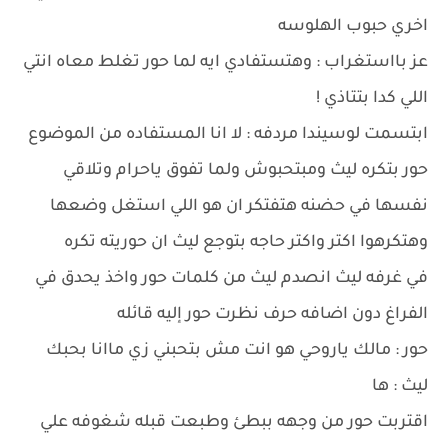
اخري حبوب الهلوسه
عز بااستغراب : وهتستفادي ايه لما حور تغلط معاه انتي
اللي كدا بتتاذي !
ابتسمت لوسيندا مردفه : لا انا المستفاده من الموضوع
حور بتكره ليث ومبتحبوش ولما تفوق ياحرام وتلاقي
نفسها في حضنه هتفتكر ان هو اللي استغل وضعها
وهتكرهوا اكتر واكتر حاجه بتوجع ليث ان حوريته تكره
في غرفه ليث انصدم ليث من كلمات حور واخذ يحدق في
الفراغ دون اضافه حرف نظرت حور إليه قائله
حور : مالك ياروحي هو انت مش بتحبني زي ماانا بحبك
ليث : ها
اقتربت حور من وجهه ببطئ وطبعت قبله شغوفه علي