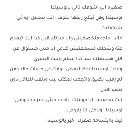
صغيره اني اشوفك تاني يالوسيندا
لوسيندا وهي تبتلع ريقها بخوف : انت بتعمل ايه في
شركه ليث
خالد : حاجه متخصكيش وانا حذرتك قبل كدا انك تبعدي
عنه وشكلك مسمعتيش كلامي انا مش مسئوال عن
اللي هيحصلك بعد كدا سلام يابنت البحيري
وقفت لوسيندا تفكر لبعض الوقت في كلمات خالد ومن
ثم زفرت بضيق واتجهت لمكتب ليث ودلفت للداخل دون
طلب الاذن
ليث بعصبيه : انا قولتلك ياامجد مش عايز حد دلوقتي
لوسيندا : ولاحتي انا ياروحي
ليث باابتسامه صفراء : خير يالوسيندا