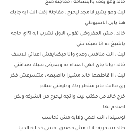
خالد وهو يقف باابتسامه : مفاجئه صح
ليث وهو يشير لاامجد ليخرج : مفاجئة زفت انت ايه جابك
هنا يابن الاسيوطي
خالد : مش المفروض تقولي الاول تشرب ايه !؟اي حاجه
ياشيخ ده انا ضيف حتي
ليث : انت منافس وعدو وانا مبضايفش اعدائي للاسف
خالد : وانا جاي انهي العداء ده وبعرض عليك صداقتي
ليث : اا قاطعها خالد مشيرا بااصبعه : متتسرعش فكر
زي ماانت عايز منتظر ردك ودلوقتي سلام
خرج خالد من مكتب ليث واتجه ليخرج من الشركه ولكن
اصتدم بها
لوسيندا : انت اعمي ولاايه مش تحاسب
خالد بسخريه : لا لا مش مصدق نفسي قد ايه الدنيا