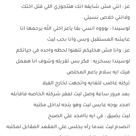
عز : انتي مش شايفه انك هتتجوزي اللي قتل اختك
ولاانتي خلاص نسيتي
لوسيندا : يوووه انسي بقا ياعز اختي الله يرحمها انا
عايشه المستقبل وبس وانا بحب ليث
عز : وانا مش هخليكم تتهنوا لحظه واحده في حياتكم
لوسيندا بسخريه : فكر بس تقربله وشوف انا هعمل
فيك ايه سلام ياعم المخلص
تركته غاضب للغايه واتجهت لخارج الفيلا
بعد مرور ساعة وصل ليث لمقر شركته الخاصه فاقابله
امجد بوجه عابس ليث وهو يتجه لداخل مكتبه
ليث بضيق : في ايه ياامجد علي الصبح
انصدم ليث عندما رأه يجلس علي المقعد المقابل لمكتبه