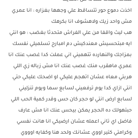
اخذت دموع حور تتساقط علي وجهها بغزاره : انا عمري
مش واحد زيك ولاهشوف انا بكرهك
هب ليث واقفا من علي الفراش متحدثا بغضب : هو انتي
ايه مبتحسيش معندكيش دم امبارح تسلميلي نفسك
بمزاجك والنهارده تتهميني اني عملت كدا غصب عنك انا
عمري ماهقرب منك غصب عنك انا مش زباله زي اللي
هربتي معاه عشان اتهجم عليكي او اضحك عليكي حتي
انتي ازاي كدا يوم ترفعيني لسابع سما ويوم تنزليني
لسابع ارض انتي لو حجر كان حس وقدر كمية الحب اللي
حبتهولك ده الحجر يمكن بيحس عنك انا مش عارف
فاضل اي تاني اعمله عشان ارضيكي انا هانت نفسي
وكرامتي كتير اووي عشانك ولحد هنا وكفايه اوووي