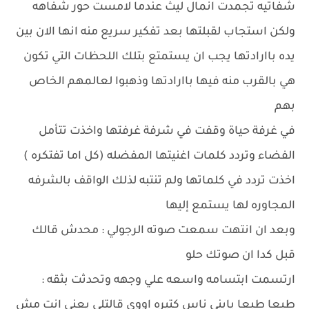
شفاتيه تجمدت انمال ليث عندما لامست حور شفاهه
ولكن استجاب لقبلتها بعد تفكير سريع منه انها الان بين
يده باارادتها يجب ان يستمتع بتلك اللحظات التي تكون
هي بالقرب منه فيها باارادتها وذهبوا لعالمهم الخاص
بهم
في غرفة حياة وقفت في شرفة غرفتها واخذت تتأمل
الفضاء وتردد كلمات اغنيتها المفضله (كل اما تفتكره )
اخذت تردد في كلماتها ولم تنتبه لذلك الواقف بالشرفه
المجاوره لها يستمع إليها
وبعد ان انتهت سمعت صوته الرجولي : محدش قالك
قبل كدا ان صوتك حلو
ارتسمت ابتسامه واسعه علي وجهه وتحدثت بثقه :
طبعا طبعا يابني ناس كتيره اووي قالتلي يعني انت مش