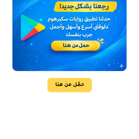
حمّل من هنا