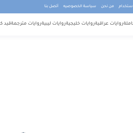
استخدام
من نحن
سياسة الخصوصيه
أتصل بنا
املة
روايات عراقية
روايات خليجية
روايات ليبية
روايات مترجمة
قيد كت