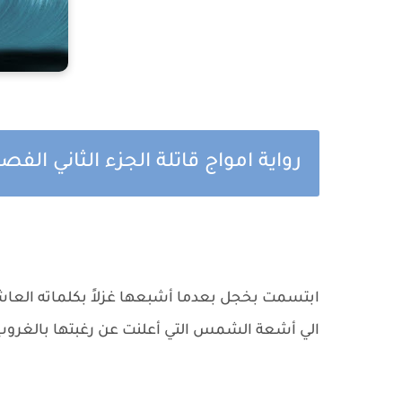
رواية امواج قاتلة الجزء الثاني الف
ابتسمت بخجل بعدما أشبعها غزلاً بكلماته العاشق
الي أشعة الشمس التي أعلنت عن رغبتها بالغروب ت