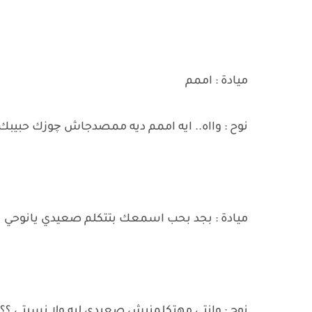
ميادة : اممم
نوح : وااه.. ايه اممم ديه ممصدجاش چوزك حبيبك
ميادة : بجد بحب اسمعك بتتكلم صعيدي يانوحي
نوح : وانتي مهتكلمنيش صعيدي ليه ولا نسيتي ؟؟