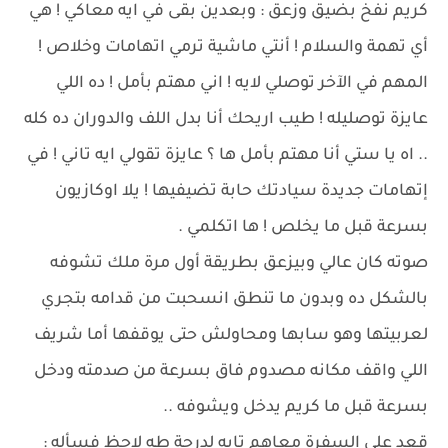
كريم نفخ بضيق وزعق : وبعدين بقى في ايه معاكي ! هي
أي تهمة والسلام ! أنتي ماشية ترمي اتهامات وخلاص !
المهم في الآخر توصلي لايه ! اني مهتم بأمل ! ده اللي
عايزة توصليله ! طيب اريحك أنا بدل اللف والدوران ده كله
.. اه يا ستي أنا مهتم بأمل ها ؟ عايزة تقولي ايه تاني ! في
إتهامات جديدة سيادتك حابة تضيفيها ! يلا اوكازيون
بسرعة قبل ما يخلص ! ها اتكلمي .
صوته كان عالي وبيزعق بطريقة أول مرة ملك تشوفه
بالشكل ده وبدون ما تنطق انسحبت من قدامه بتجري
لعربيتها وهو سابها ومحاولش حتى يوقفها أما شريف
اللي واقف مكانه مصدوم فاق بسرعة من صدمته ودخل
بسرعة قبل ما كريم يدخل ويشوفه ..
قعد على السفرة معاهم تايه لدرجة طه لاحظ فسأله :