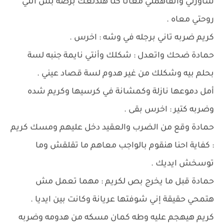
شاورتي واتفاهمتي معانا كنا هندلعك برضه بس أنتي
روحتي معاه .
كريم ضربه تاني برجله في وشه : اخرس .
حمادة ضحك واتعدل : شكلك وأنتي نايمة جنبه لسة
بحلم بيه وشكلك من غير هدوم لسة قصاد عيني .
أمل دموعها نازلة وكمشانة في كرسيها وكريم شده
وضربه كتير : اخرس بقى .
حمادة وقع من الضرب والعقيد دخل عليهم ومسك كريم
: كفاية احنا هنقوم بالواجب معاهم ما تقلقش وما
توسخش ايديك .
حمادة قبل ما يخرج بص لكريم : مهما تعمل مش
هتمحي حقيقة إني شوفتها عريانة وكانت بين ايديا .
كريم هيهجم عليه وطه كمان مسكه من هدومه وضربه