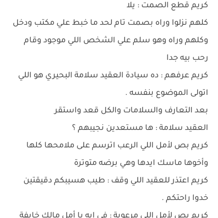
كريم قطع الصمت : يلا
كلهم نزلوا وراه بصمت تام لحد ما خبط علي مكتب ودخل
وكلهم وراه وهو سلم علي الشخص اللي موجود وقام
رحب بيه جدا
كريم عرفهم : ده سيادة العقيد سلامة البحيري هو اللي
اتولى الموضوع بنفسه .
بعد التعارف والسلامات والكل قعد واستقر
العقيد سلامة : ها مستعدين نجيبهم ؟
كريم بص لأمل اللي الرعب اترسم على ملامحها كلها
وأخوها ماسك ايدها وهي برضه متوترة
كريم اعتذر للعقيد اللي وقف : طيب هسيبكم دقيقتين
خدوا راحتكم .
كريم بص لأمل اللي مرعوبة : في ايه يا أمل مالك خايفة