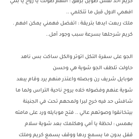
كريم اخد نفس طويل بزهق : اللهم طولك يا روح يا بنتي
افهمي الاول قبل ما تتكلمي ..
ملك ربعت ايدها بتريقة : اتفضل فهمني يمكن افهم .
كريم شرحلها بسرعة سبب وجود أمل..
الجو على سفرة التكل اتوتر والكل ساكت بس ناهد
حاولت تلطف الجو شوية هي وحسن
موبايل شريف رن وبصله واعتذر منهم يرد وقام يبعد
شوية عنهم وفضوله خلاه يروح ناحية التراس ولما ما
شافش حد فيه خرج لبرا ولمحهم تحت في الجنينة
بيتخانقوا وصوتهم عالي .. فتح موبايله ورد على مامته
بهمس : لحظة يا أمي وهكلمك بعد شوية سلام
قفل بدون ما يسمع ردها ووقف يسمع كريم وملك