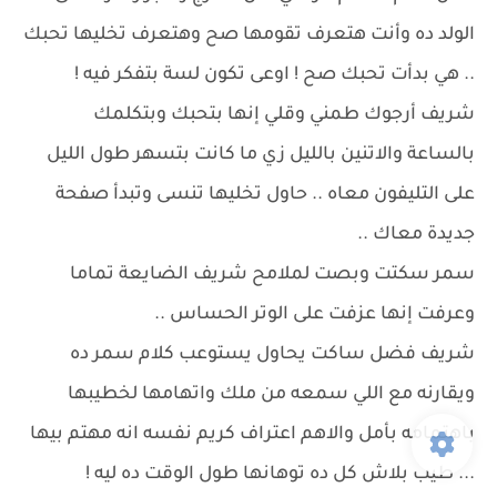
الولد ده وأنت هتعرف تقومها صح وهتعرف تخليها تحبك
.. هي بدأت تحبك صح ! اوعى تكون لسة بتفكر فيه !
شريف أرجوك طمني وقلي إنها بتحبك وبتكلمك
بالساعة والاتنين بالليل زي ما كانت بتسهر طول الليل
على التليفون معاه .. حاول تخليها تنسى وتبدأ صفحة
جديدة معاك ..
سمر سكتت وبصت لملامح شريف الضايعة تماما
وعرفت إنها عزفت على الوتر الحساس ..
شريف فضل ساكت يحاول يستوعب كلام سمر ده
ويقارنه مع اللي سمعه من ملك واتهامها لخطيبها
باهتمامه بأمل والاهم اعتراف كريم نفسه انه مهتم بيها
... طيب بلاش كل ده توهانها طول الوقت ده ليه !