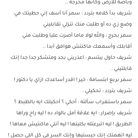
وباصة للأرض وكأنها محرجة ..
شريف بدأ كلامه بتردد : سمر أنا أسف إني حطيتك في
وضع زي ده أو طلبت منك تنزلي تقابليني
سمر بحرج : والله لولا ماما أصرت عليا وطلبت مني
أقابلك وأسمعك ماكنتش هوافق أبدا ..
شريف حاول يبتسم : اعذريني بجد ومتشكر جدا جدا إنك
قابلتيني .
سمر بربع ابتسامة : خير ! اقدر أساعدك ازاي يا دكتور !
شريف بتردد : تحكيلي .
سمر باستغراب سألته : أحكي ؟ أحكيلك ايه بالظبط ؟
شريف بإصرار : ايه علاقة أمل بالواد ده ! ليه راح وراها
الطريق ! ليه اتبرعتله بكليتها ! ليه أنتي ماكنتيش معاها !
ليه اتهمتك إنك حبستيها وإنك السر في كل اللي حصل !