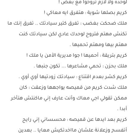
لوحده ولا لازم تروحوا مع بعض !
كريم بصلها شوية : هتفرق ايه معاكي !
ملك ضحكت بغضب : تفرق كتير سيادتك .. تفرق إنك ما
تكنش مهتم فتروح لوحدك عادي لكن سيادتك كنت
مهتم بيها ومهتم تحميها .
كريم بتريقة : أحميها ! جوا مديرية الأمن يا ملك !
ملك بحزن : تحمي مشاعرها ... تكون جنبها .
كريم كشر بعدم اقتناع : سيادتك زودتيها أوي أوي .
ملك شدت كريم من قميصه يواجهها وزعقت : كان
ممكن تقولي اجي معاك وأنت عارف إني ماكنتش هتأخر
أبدا .
كريم بعد ايدها عن قميصه : محسساني إني رايح
أتفسح وزعلانة علشان مااخدتكيش معايا .. بعدين