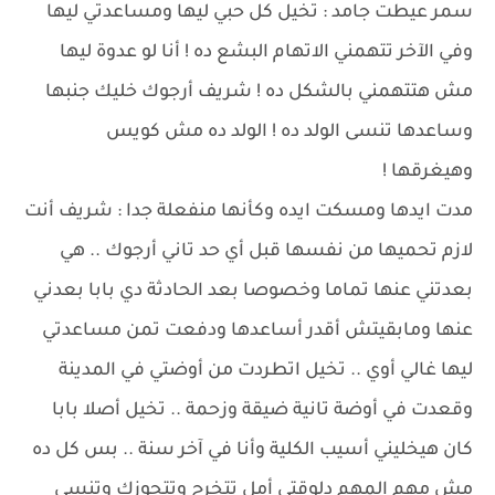
سمر عيطت جامد : تخيل كل حبي ليها ومساعدتي ليها
وفي الآخر تتهمني الاتهام البشع ده ! أنا لو عدوة ليها
مش هتتهمني بالشكل ده ! شريف أرجوك خليك جنبها
وساعدها تنسى الولد ده ! الولد ده مش كويس
وهيغرقها !
مدت ايدها ومسكت ايده وكأنها منفعلة جدا : شريف أنت
لازم تحميها من نفسها قبل أي حد تاني أرجوك .. هي
بعدتني عنها تماما وخصوصا بعد الحادثة دي بابا بعدني
عنها ومابقيتش أقدر أساعدها ودفعت تمن مساعدتي
ليها غالي أوي .. تخيل اتطردت من أوضتي في المدينة
وقعدت في أوضة تانية ضيقة وزحمة .. تخيل أصلا بابا
كان هيخليني أسيب الكلية وأنا في آخر سنة .. بس كل ده
مش مهم المهم دلوقتي أمل تتخرج وتتجوزك وتنسى