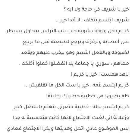
خير يا شريف في حاجة ولا ايه ؟
شريف ابتسم بتكلف : لا أبدا خير ..
كريم دخل و وقف شوية جنب باب التراس بيحاول يسيطر
على أعصابه ونرفزته ويرجع لطبيعته قبل ما يرجع
لضيوفه وبالفعل ابتسم وهو بيقرب عليهم ويقعد
معاهم : سوري يا جماعة يلا اتفضلوا كملوا أكلكم .
ناهد همست : خير يا كريم !
كريم ابتسم لأمه : خير يا ست الكل ما تقلقيش ..
طه بضيق : هي خطيبة حضرتك زعلانة !
كريم ابتسم لطه : خطيبة حضرتي بتهتم بالشغل كتير
وزعلانة اني لغيت الاجتماع لانها كانت متحمسة له جدا
بس الموضوع عادي اتحل وهديتها وبكرا الاجتماع فعادي