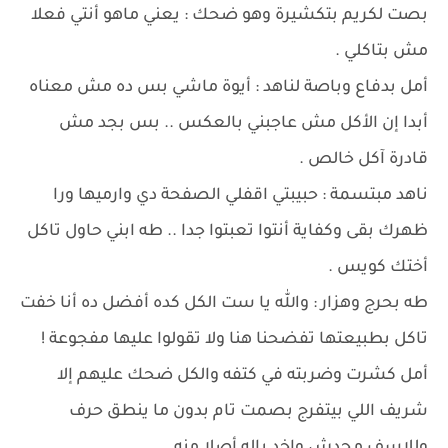
بصت لكريم بتكشيرة وهو ضحك : يعني ماهو أنتي فعلا
مش بتاكلي .
أمل بدفاع وباصة لناهد : أيوة ماشي بس ده مش معناه
أبدا إن الأكل مش عاجبني بالعكس .. بس بجد مش
قادرة آكل خالص .
ناهد مبتسمة : حبيبتي اقفلي الصفحة دي وارميها ورا
ظهرك بقى وكفاية أنتوا تعبتوا جدا .. طه ابني حاول تاكل
أختك كويس .
طه بحرج وهزار : والله يا ست الكل كده أفضل ده أنا خفت
تاكل بطبيعتها تفضحنا هنا ولا تقولوا عليها مفجوعة !
أمل كشرت وضربته في كتفه والكل ضحك عليهم إلا
شريف اللي بيتفرج بصمت تام بدون ما ينطق حرف