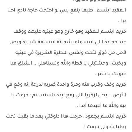
تسيبنا لوحدنا ولو دقايق .
العقيد ابتسم : طبعا ينفع بس لو احتجت حاجة نادي احنا
برا .
كريم ابتسم للعقيد وهو خارج وهو عينيه عليهم ووقف
عند حمادة اللي ابتسمله بشماتة ابتسامة شريرة وبص
لأمل من فوق لتحت ونفس النظرة الشريرة في عينيه
وبخبث : وحشتيني يا قطة والله وتستاهلي .. الشنق فدا
عيونك يا قمر .
كريم وقف وقرب منه ومرة واحدة ضربه لدرجة إنه وقع في
الأرض .. بص لزكريا اللي رفع ايده باستسلام : حرمت يا
بيه والله ما أعيدها أبدا ..
كريم ابتسم بجمود : حرمت ها ! دلوقتي بعد ما بقيت تحت
رجليا بتقولي حرمت !