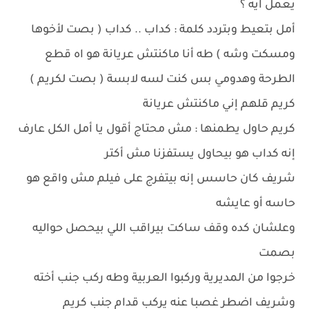
يعمل ايه ؟
أمل بتعيط وبتردد كلمة : كداب .. كداب ( بصت لأخوها
ومسكت وشه ) طه أنا ماكنتش عريانة هو اه قطع
الطرحة وهدومي بس كنت لسه لابسة ( بصت لكريم )
كريم قلهم إني ماكنتش عريانة
كريم حاول يطمنها : مش محتاج أقول يا أمل الكل عارف
إنه كداب هو بيحاول يستفزنا مش أكتر
شريف كان حاسس إنه بيتفرج على فيلم مش واقع هو
حاسه أو عايشه
وعلشان كده وقف ساكت بيراقب اللي بيحصل حواليه
بصمت
خرجوا من المديرية وركبوا العربية وطه ركب جنب أخته
وشريف اضطر غصبا عنه يركب قدام جنب كريم