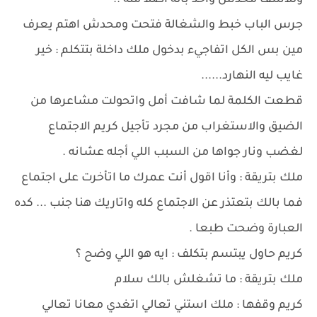
وللاسف محدش واخد باله أصلا منه ..
جرس الباب خبط والشغالة فتحت ومحدش اهتم يعرف
مين بس الكل اتفاجيء بدخول ملك داخلة بتتكلم : خير
غايب ليه النهارد......
قطعت الكلمة لما شافت أمل واتحولت مشاعرها من
الضيق والاستغراب من مجرد تأجيل كريم الاجتماع
لغضب ونار جواها من السبب اللي أجله عشانه .
ملك بتريقة : وأنا اقول أنت عمرك ما اتأخرت على اجتماع
فما بالك بتعتذر عن الاجتماع كله واتاريك هنا جنب ... كده
العبارة وضحت طبعا .
كريم حاول يبتسم بتكلف : ايه هو اللي وضح ؟
ملك بتريقة : ما تشغلش بالك سلام
كريم وقفها : ملك استني تعالي اتغدي معانا تعالي