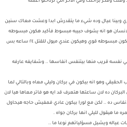
 وقتك وفكر براحتك وفي الاخر اللي ترتاحلو اعمله
وجوزي وبينا عيال وده شيء ما يتقدرش ابدا وعشت معاك سنين
لانسان هو انه يشوف حبيبه مبسوط فأكيد هكون مبسوطه
طول ما انت مبسوط حتي لو مع غيري .. اه مش هكون مبسوطه قوي وهيكون عندي ميول للقتل ٢٤ ساعه بس
ي نفسه قريب منها بيتنفس انفاسها .. وشفايفه عارفه
قيقي وهو انه بيكون في بركان وليلي معاه وبالتالي لما
كان ده لان ساعتها هتعرف قد ايه هو فاتر معاها هيا لان
لانفاس ده .. لكن مع لورا بيكون عادي فمفيش حاجه هيحاول
 ما هيقول لليلي انها بركان جواه .
ت عياله ويشيل مسؤلياتهم نوعا ما ..