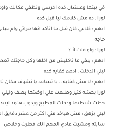
في بيتها وعلشان كده اخرسي ونظفي مكانك واوعي 
لورا : ده مش كلامك ليا قبل كده
ادهم : كلامي كان قبل ما اتأكد انها مراتي وام عي
حاجه
لورا : ولو قلت لأ ؟
ادهم : يبقي ما تاكليش من اكلها وكل حاجتك تع
ليلي اتدخلت : ادهم كفايه كده
ادهم : لا مش كفايه .. يا تساعد يا تشوف مكان تان
لورا بصتله كتير وطلعت علي اوضتها بعنف وليلي م
حطت شنطتها ودخلت المطبخ ويدوب هتمد ايدها ف
ليلي بزهق : مش هياخد مني اكتر من عشر دقايق اص
سابته ومشيت عادي المهم انك فطرت وخلاص