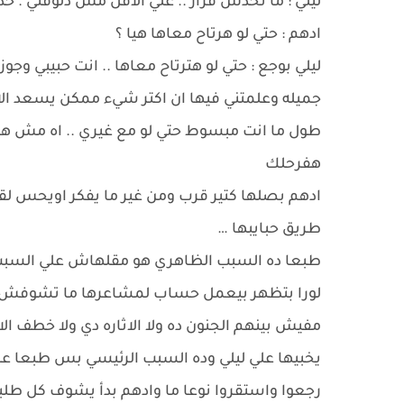
ليلي : ما تخدش قرار .. علي الاقل مش دلوقتي . خد
ادهم : حتي لو هرتاح معاها هيا ؟
ليلي بوجع : حتي لو هترتاح معاها .. انت حبيبي 
جميله وعلمتني فيها ان اكتر شيء ممكن يسعد ا
هفرحلك
ادهم بصلها كتير قرب ومن غير ما يفكر اويحس لق
طريق حبايبها …
طبعا ده السبب الظاهري هو مقلهاش علي السبب الح
لورا بتظهر بيعمل حساب لمشاعرها ما تشوفش البر
مفيش بينهم الجنون ده ولا الاثاره دي ولا خطف ا
يخبيها علي ليلي وده السبب الرئيسي بس طبعا عمره
رجعوا واستقروا نوعا ما وادهم بدأ يشوف كل طلبا