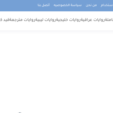
استخدام
من نحن
سياسة الخصوصيه
أتصل بنا
املة
روايات عراقية
روايات خليجية
روايات ليبية
روايات مترجمة
قيد كت