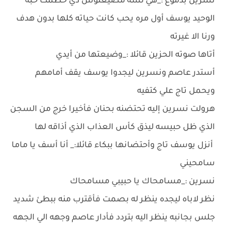
نسرين بدموع :_هي لسه مضيعتوش دي حطمت حبه
الوحيد يوسف أول مره يحب كانت حياته كلها بدون هدف
ورنا الا غيرته
أتاها صوته الحزين قائلا :_وضيعتها من أيدي
أستدر عاصم ونسرين ليجدوا يوسف يقف أمامهم
ويحمل تاج علي كتفيه
هرولت نسرين إليه تحتضنه بحنان فأخيرا خرج من السجن
الذي ظل حبيسه ليذق كأس العذاب الذي أذاقه لها
أنزل يوسف تاج وأحتضانها ببكاء قائلا:_ أنا أسف يا ماما
سامحيني
نسرين :_مسامحاك يا حبيبي مسامحاك
نظر لاباه ليجده ينظر له بصمت فأقترب منه ببطئ شديد
جلس بجانبه ينظر اليه بتردد فأدار عاصم وجهه الي الجهه