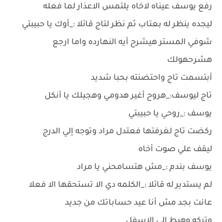
رفع يوسف عيناه لاخاه يلتمس الاعذار لما فعله
ليجده ينظر له بعتاب ثم نظر لتاج قائلا :_أوك يا حبيبتي
شوفي المستر هيشرح أيه النهارده واما ارجع
هشرحهولك
أبتسمت تاج واحتضنته بحبا شديد
تاج ليوسف:_هروح أغير هدومي وهجيلك يا أنكل
يوسف :_روحي يا حبيبتي
ركضت تاج لغرفتها فعتدل مراد وتوجه إلي الدرج
ليقف علي صوت أخاه
يوسف بندم :_مش هتسامحني يا مراد
لم يستدير له قائلا :_الكلمه دي الا تستحقها الا فعلا
عانت بجد مش أنا عيد حساباتك من جديد
وتركه وهبط الي الاسفل