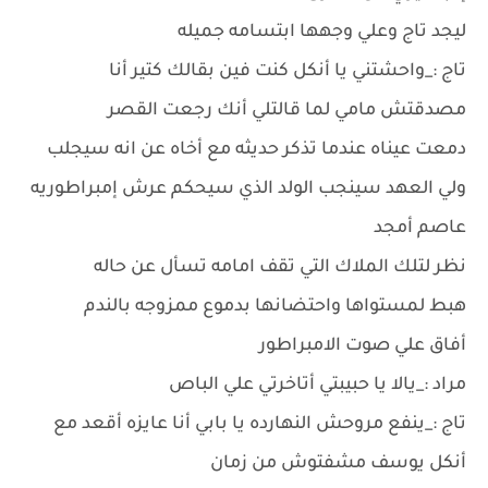
ليجد تاج وعلي وجهها ابتسامه جميله
تاج :_واحشتني يا أنكل كنت فين بقالك كتير أنا
مصدقتش مامي لما قالتلي أنك رجعت القصر
دمعت عيناه عندما تذكر حديثه مع أخاه عن انه سيجلب
ولي العهد سينجب الولد الذي سيحكم عرش إمبراطوريه
عاصم أمجد
نظر لتلك الملاك التي تقف امامه تسأل عن حاله
هبط لمستواها واحتضانها بدموع ممزوجه بالندم
أفاق علي صوت الامبراطور
مراد :_يالا يا حبيبتي أتاخرتي علي الباص
تاج :_ينفع مروحش النهارده يا بابي أنا عايزه أقعد مع
أنكل يوسف مشفتوش من زمان