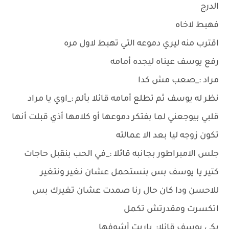
الدرج
فهبط لاخاه
اقترب منه ليري دموعه التي تهبط لاول مره
رفع يوسف عيناه ليجده أمامه
مراد :_صعب مش كدا
نظر له يوسف ثم تطلع أمامه قائلا بألم :_اوي يا مراد
قلبي بيوجعني لما بفتكر دموعها أو كلامها أذي قبلت أنها
تكون زوجه ليا بعد الا عمالته
جلس الامبراطور بجانبه قائلا :_في الحب بنقبل حاجات
كتير يا يوسف بس بنستحمل عشان نغير ونتغير
للاحسن ودا كان حال رنا صمدت عشان تغيرك بس
اتكسرت ومقدرتش تكمل
بكي يوسف قائلا:_ياريت أشوفها