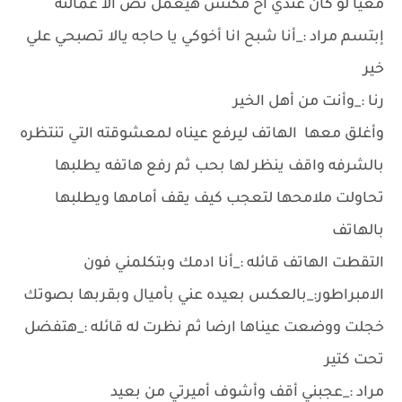
معيا لو كان عندي أخ مكنش هيعمل نص الا عمالته
إبتسم مراد :_أنا شبح انا أخوكي يا حاجه يالا تصبحي علي
خير
رنا :_وأنت من أهل الخير
وأغلق معها الهاتف ليرفع عيناه لمعشوقته التي تنتظره
بالشرفه واقف ينظر لها بحب ثم رفع هاتفه يطلبها
تحاولت ملامحها لتعجب كيف يقف أمامها ويطلبها
بالهاتف
التقطت الهاتف قائله :_أنا ادمك وبتكلمني فون
الامبراطور:_بالعكس بعيده عني بأميال وبقربها بصوتك
خجلت ووضعت عيناها ارضا ثم نظرت له قائله :_هتفضل
تحت كتير
مراد :_عجبني أقف وأشوف أميرتي من بعيد