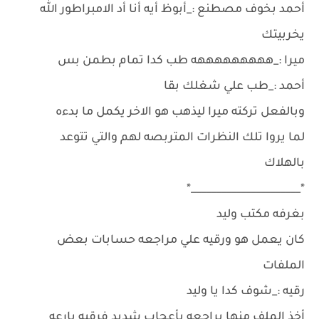
أحمد بخوف مصطنع :_أبوظ أيه أنا أد الامبراطور الله
يخربيتك
ميرا :_هههههههههه طب كدا تمام بطمن بس
أحمد :_طب علي شغلك بقا
وبالفعل تركته ميرا ليذهب هو الاخر يكمل ما بدءه
لما يروا تلك النظرات المتربصه لهم والتي تتوعد
بالهلاك
*______________________*
بغرفه مكتب وليد
كان يعمل هو ورقيه علي مراجعه حسابات بعض
الملفات
رقيه :_شوف كدا يا وليد
أخذ الملف منها يراجعه بأعجاب شديد فرقيه بارعه