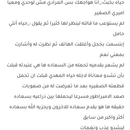
حياه بخبث:_انا هواجهك بس المرادي مش لوحدي ومعيا
اميري الصغير
لم يستوعب ما قالته لينظر لها كثيرا ثم يقول :_حياه أنتي
حامل
إبتسمت بخجل وأغلقت الهاتف ثم نظرت له وأشارت
بمعني نعم
لم يشعر بقدميه تحمله من السعاده ها هي عنيدته قبلت
بأن تشدو معاناة لاجله حياه المهدي قبلت ان تحمل
قطعته الصغيره بعد ما تعرضت له من صعوبات
صعد الامبراطور مسرعا ليحملها بين ذراعيه بسعاده
حقيقه ها هو يقدم سعاده للاخرون ويجزيه الله بسعاده
أكثر واكبر من سابق
ليشدو عذب ونغمات