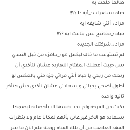
طالما حلمت به
حياه بستغراب :_أيه دا ؟؟!!
مراد :_أنتي شايفه ايه
حياة :_مفاتيح بس بتاعت ايه ؟؟!!
مراد :_شركتك الجديده
لم تستوعب ما قاله ليكمل هو :_جاهزه من قبل التحدي
بس حبيت أعطلك المفتاح النهارده عشان تتأكدي أن
ربحك من ربحي يا حياه أنتي مراتي جزء مني بالعكس لو
أطول أضحي بحياتي وبسعادتي عشان تأكدي مش هتأخر
ثانيه واحده
بكيت من الفرحه ولم تجد نفسها الا بأحصانه ليضمها
بسعاده هو الاخر غير عابئ بأنهم لمكانا عام ولا بنظرات
الفهد الغاضب من أن تلك الفتاه زوجته علم الان ما سر