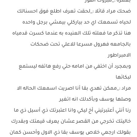
بغمزه :_مبروك الفوز
ضحك مراد قائلا :_لحقت تعرف اطلع فوق احسنالك
لحياه تسمعك اي حد بياركلي بيمشي برجل واحده
هنا تذكر ما فعلته تلك العنيده به عندما كسرت قدمياه
بالجامعه فهرول مسرعا للاعلي تحت ضحكات
الامبراطور
وبمجرد أن اختفي من امامه حتي رفع هاتفه ليستمع
لبكائها
مراد :_ممكن تهدي بقا أنا اصريت اسمعك الحاله الا
وصلها يوسف وبأكدلك انه اتغير
رنا أنتي أعتبرتيني أخ ليكي وانا اعتبرتك ذي أسيل ذي ما
خاليتك تخرجي من القصر عشان يعرف قيمتك وبقدرك
بقولك ارجعي خلاص يوسف بقا ذي الاول وأحسن كمان