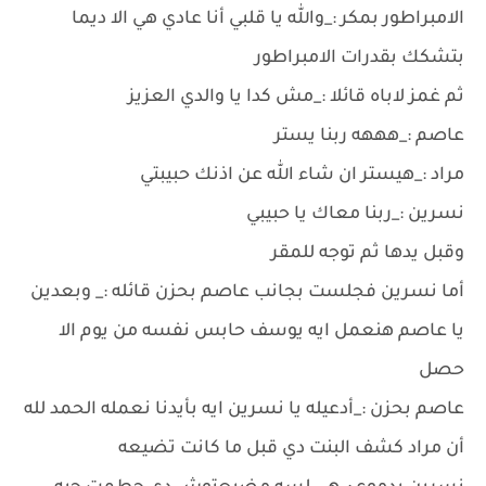
الامبراطور بمكر :_والله يا قلبي أنا عادي هي الا ديما
بتشكك بقدرات الامبراطور
ثم غمز لاباه قائلا :_مش كدا يا والدي العزيز
عاصم :_هههه ربنا يستر
مراد :_هيستر ان شاء الله عن اذنك حبيبتي
نسرين :_ربنا معاك يا حبيبي
وقبل يدها ثم توجه للمقر
أما نسرين فجلست بجانب عاصم بحزن قائله :_ وبعدين
يا عاصم هنعمل ايه يوسف حابس نفسه من يوم الا
حصل
عاصم بحزن :_أدعيله يا نسرين ايه بأيدنا نعمله الحمد لله
أن مراد كشف البنت دي قبل ما كانت تضيعه