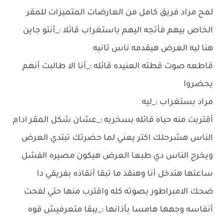
لمح مراد فريق كامل من العارضات المتميزات للمقر
الخاص بيهم فأتجه اليهم باستغراب قائلا :_أنتو جاين
هنا ليه العرض هيقدمه ناس تانيه
قاطعه صوت قطته العنيده قائله :_أنا الا طالبت أنهم
يحضروا
مراد بستغراب :_ليه
أقتربت منه حياه قائله بسخريه :_عشان شكل المقر ادام
الناس هشرحلك اكتر يعني لما حضرتك تبتدي العرض
ويخرج الناس دي طبعا العرض هيكون مصيره الفشل
ساعتها هتدخل أنا وهنقذ ما تبقا أنقاذه بفريقي دا
ضحك الامبراطور بصوته كله واقترب منها حتي لفحت
أنفاسه وجهها هامسا بأذانها :_يبقا متعرفيش قوه