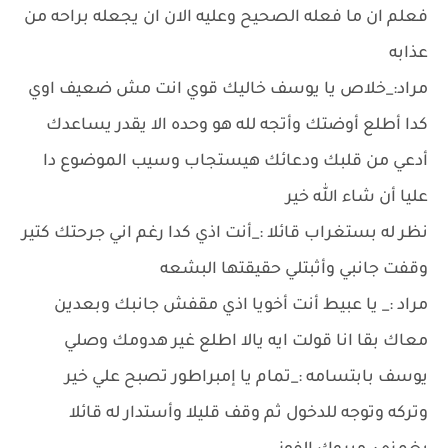
فعلم ان ما فعله الصحيح وعليه الان ان يجعله براحه من
عذابه
مراد:_خلاص يا يوسف خاليك قوي انت مش ضعيف اوي
كدا أطلع أوضتك وأتجه لله هو وحده الا يقدر يساعدك
أدعي من قلبك ودعائك هيستجاب وسيب الموضوع دا
عليا أن شاء الله خير
نظر له بستغراب قائلا :_أنت اذي كدا رغم اني جرحتك كتير
وقفت جانبي وأثبتلي حقيقتها البشعه
مراد :_ يا عبيط أنت أخويا اذي مقفش جانبك وبعدين
معاك بقا انا قولت ايه يالا اطلع غير هدومك وصلي
يوسف بابتسامه :_تمام يا إمبراطور تصبح علي خير
وتركه وتوجه للدخول ثم وقف قليلا وأستدار له قائلا