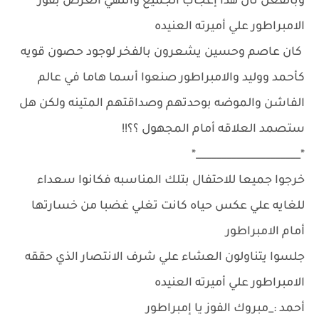
وبالفعل نال هذا إعجاب الجميع وانتهي العرض بفوز
الامبراطور علي أميرته العنيده
كان عاصم وحسين يشعرون بالفخر لوجود حصون قويه
كأحمد ووليد والامبراطور صنعوا أسما هاما في عالم
الفاشن والموضه بوحدتهم وصداقتهم المتينه ولكن هل
ستصمد العلاقه أمام المجهول ؟؟!!
*_____________________*
خرجوا جميعا للاحتفال بتلك المناسبه فكانوا سعداء
للغايه علي عكس حياه كانت تغلي غضبا من خسارتها
أمام الامبراطور
جلسوا يتناولون العشاء علي شرف الانتصار الذي حققه
الامبراطور علي أميرته العنيده
أحمد :_مبروك الفوز يا إمبراطور