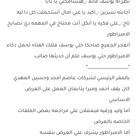
نظر له يوسف قائلا :_هتسامحني يا بابا
أجابته نسرين :_اكيد يا غبي أمال أستحملت كل دا ليه
تاج :_علي فكره يا أنكل أنت محتاج في المهمه دي نصايح
الامبراطور
أنفجر الجميع ضاحكا حتي يوسف فتلك الفتاه تحمل ذكاء
الامبراطور حتي يوسف علم أن حديثها صائب
*___________________*
بالمقر الرئيسي لشركات عاصم أمجد وحسين المهدي
كان يقف أحمد وميرا يتابعان العمل علي العرض
الاساسي
أما وليد ورقيه فيعملان علي مراجعه بعض الملفات
الخاصه بالعرض
أما الامبراطور يشرف علي العرض بنفسه