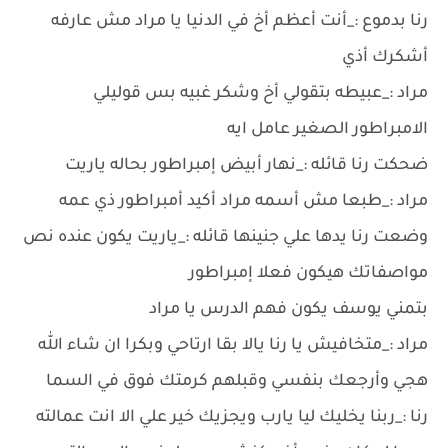
رنا بدموع :_أنت أعظم أخ في الدنيا يا مراد مش عارفه
أشكرك أذي
مراد :_عبيطه بتقولي أخ وشكر غبيه بس قوليلي
الامبراطور الصغير عامل ايه
ضحكت رنا قائله :_نهار أبيض إمبراطور بحاله ياريت
مراد :_طبعا مش أسمه مراد أكيد أمبراطور ذي عمه
وضعت رنا يدها علي جنينها قائله :_ياريت يكون عنده نص
مواصفاتك هيكون فعلا إمبراطور
بتمني يوسف يكون فهم الدرس يا مراد
مراد :_متخافيش يا رنا يالا بقا ارتاحي وبكرا ان شاء الله
هجي وأرجعك بنفسي وقبلهم كرمتك فوق في السما
رنا :_ربنا يخليك ليا يارب ويجزيك خير علي الا انت عمالته