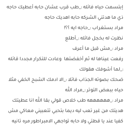
إبتسمت حياه فائله :_طب قرب عشان حابه أعطيك حاجه
ذي ما هدتني الشركه حابه اهديك حاجه
مراد بستغراب :_حاجه ايه ؟؟!
نظرت له بخجل فائله :_أطلع
مراد :_مش قبل ما أعرف
رفعت عيناها له ثم أخفضتها وعادت للتكرار مجددا قائله
:_لما أشوفك هقولك
ضحك بصوته الجذاب فائلا :_الا ادمك الشبح الخفي مثلا
حياه ببعض التوتر :_مراد الله
مراد :_ههههههه طب خلاص قولي بقا الله انا عطيتك
هديتك من غير تعب ليه ديما بتحبي تتعبيني معاكي مش
كفيا عند يا قطتي ولا حابه تواجهي الامبراطور مره تانيه