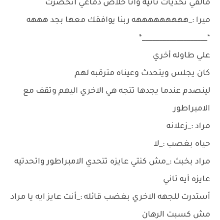
مالقي تحديات تانيه وانا خلاص دماغي انحصرت
ميرا :_هههههههههه ربنا يوافقك معها بجد هههه
*___________________*
علي طاوله أخري
كان يجلس ويتحدث وعيناه مترقبه لهم
لينصدم عندما يجدها تتجه هي الاخري اليهم وتقف مع
الامبراطور
مراد :_زعلانه
حياه بغصب :_لا
مراد بخبث :_مش كنتي عايزه تتحدي الامبراطور واتحدتيه
عايزه أيه تاني
أستدرت للجهه الاخري بغضب قائله :_أنت عايز ايه يا مراد
مش كسبت الرهان