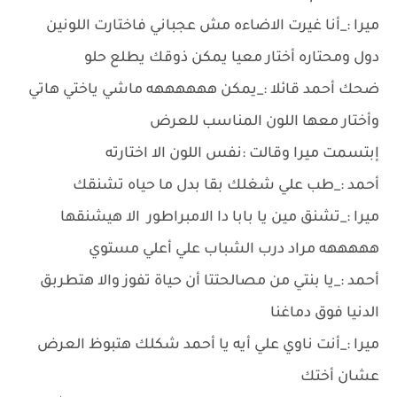
ميرا :_أنا غيرت الاضاءه مش عجباني فاختارت اللونين
دول ومحتاره أختار معيا يمكن ذوقك يطلع حلو
ضحك أحمد قائلا :_يمكن ههههههه ماشي ياختي هاتي
وأختار معها اللون المناسب للعرض
إبتسمت ميرا وقالت :نفس اللون الا اختارته
أحمد :_طب علي شغلك بقا بدل ما حياه تشنقك
ميرا :_تشنق مين يا بابا دا الامبراطور الا هيشنقها
هههههه مراد درب الشباب علي أعلي مستوي
أحمد :_يا بنتي من مصالحتتا أن حياة تفوز والا هتطربق
الدنيا فوق دماغنا
ميرا :_أنت ناوي علي أيه يا أحمد شكلك هتبوظ العرض
عشان أختك