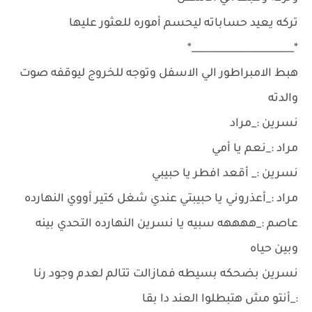
تركه يعيد حساباته ليحسم أموره للعثور عليها
*_____________________*
هبط الامبراطور الي الاسفل وتوجه للخروج ليوقفه صوت
والدته
نسرين :_مراد
مراد :_نعم يا أمي
نسرين :_ أقعد افطر يا حبيبي
مراد :_أعذروني يا حبيبتي عندي شغل كتير أووي النهارده
عاصم :_ههههه سبيه يا نسرين النهارده التحدي بينه
وبين حياه
نسرين بضحكه بسيطه فمازالت تتالم لعدم وجود رنا
:_أنتو مش هتبطلوا العند دا بقا