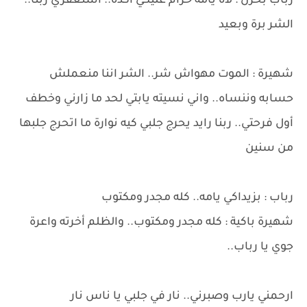
رباب بحزن : لاه يامه حرام عليكي اكده.. استغفري ربنا..
الشر برة وبعيد
شهيرة : الموت مهواش شر.. الشر اننا منعملش
حسابه وننساه.. واني نسيته يابتي لحد ما زارني وخطف
أول فرحتي.. ربنا رايد يحرج جلبي كيه نوارة ما اتحرج جلبها
من سنين
رباب : بزيداكي يامه.. كله مجدر ومكتوب
شهيرة باكية : كله مجدر ومكتوب.. والظلم أخرته واعرة
جوي يا رباب..
ارحمني يارب وصبرني.. نار في جلبي يا ناس نار