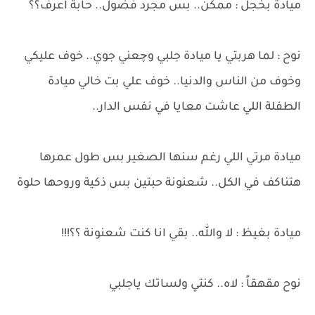
ميادة بخجل : ممكن.. بس مجرد فضول.. حابة اعرف؟؟
نوح : لما هربتي يا ميادة جلبي وچعني جوي.. خوف عليكي
وخوف من الناس والدنيا.. خوف علي بت خالي ميادة
الطفلة اللي عاشت معايا في نفس الدار..
ميادة مرتي اللي رغم سنها الصغير بس طول عمرها
هتناكف في الكل.. شعنونة حبتين بس ذكية وروحها حلوة
ميادة بغيظ : لا والله.. بقي انا كنت شعنونة ؟؟!!!
نوح مقهقاً : لاه.. كنتي ولساتك ياجلبي