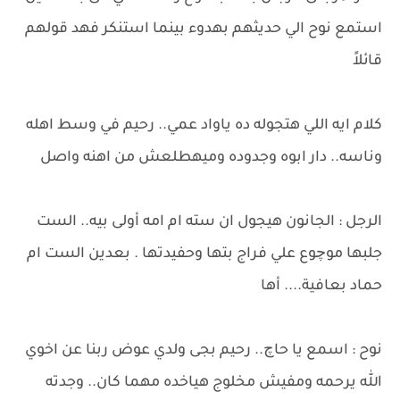
استمع نوح الي حديثهم بهدوء بينما استنكر فهد قولهم
قائلاً
كلام ايه اللي هتجوله ده ياواد عمي.. رحيم في وسط اهله
وناسه.. دار ابوه وجدوده وميهطلعش من اهنه واصل
الرجل : الجانون هيجول ان سته ام امه أولى بيه.. الست
جلبها موچوع علي فراج بتها وحفيدتها . بعدين الست ام
حماد بعافية.... أها
نوح : اسمع يا حاچ.. رحيم بجى ولدي عوض ربنا عن اخوي
الله يرحمه ومفيش مخلوج هياخده مهما كان.. وجدته