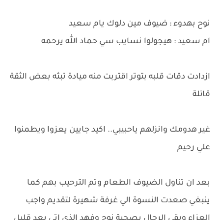
نوح بهدوء : ضيوف مين دلوك يام سعيد
ام سعيد : هيجولوا نسايب سي حماد الله يرحمه
ازدادت دقات قلبه بتوتر اقتربت منه ميادة تبثه بعض الثقة
قائلة
غير هدومك وانزلهم ياحبيبي.. اكيد جايين يعزوا ويطمنوا
علي رحيم
بعد ان تناول الضيوف الطعام وتم الترحيب بهم كما
ينبغي صعدت النسوة الي غرفة شهيرة لتقديم واجب
العزاء وبقى الرجال بصحبة نوح وفهد الذي اتى بعد قليل