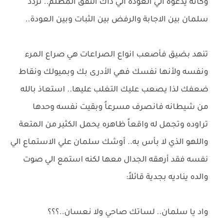
وكأنه يدعوه الي العودة الي ذاك النفق المظلم.. تردد
سلمان بين الاجابة والرفض بين الثبات وبين العودة..
تنهد بضيق فأصعب انواع الصراعات هي صراع المرء
ونفسه ولأنها نفسك فهي الأدرى بك وبميولك ونقاط
ضعفك لذا يصعب عليك التغلب عليها.. استعاذ بالله
من شيطانه فانصرف مسرعاً وبقيت نفسه وحدها
تراوده وتجمل له واقعاً ظاهره يحمل الكثير من المتعة
واللهو الذي لا بأس به.. أوشك سلمان علي الاستماع الي
نفسه فقد أرهقه الجدال معها لكنه استمع الي صوت
والده يناديه بجدية قائلاً:
واد يا سلمان.. لساتك صاحي ولا نعسان..؟؟؟