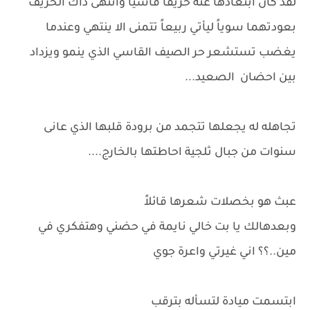
لقد كان ابتعادها عنه خريفاً قاسياً وانتهى ذاك الخريف
بعودتهما سوياً ليأتي ربيعاً تتمنى الا ينتهي وعندما
يغضب تستشعر حر الصيف القاسي الذي ينمو ويزداد
بين احضان الصعيد...
تجاهله له يجعلها تتجمد من برودة قلبها الذي عانى
سنوات من جبال ثلجية احاطتها بالخارج....
عبث هو بخصلات شعرها قائلاً
وبعدهالك يا بت خالي نايمة في حضني وهتفكري في
مين..؟؟ اني غيرتي واعرة جوي
ابتسمت ميادة لتسأله بترقب