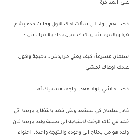
علي المذاكرة
فهد : هم ياواد اني سألت امك الاول وجالت خده يشم
هوا وبالمرة اشتريلك هدمتين جداد ولا مرايدش ؟
سلمان مسرعاً : كيف يعني مرايدش.. دجيجة واكون
عندك اوعاك تمشي
فهد : ماشي ياواد فهد.. واجف مستنيك أها
غادر سلمان كي يستعد وبقي فهد بانتظاره وربما أتي
فهد في ذاك الوقت لاحتياجه الي صحبة ولده وربما كان
ولده هو من يحتاج الي وجوده والنتيجة واحدة.. احتواء