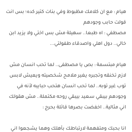
هيام : مع ان كلامك مظبوط وفي بنات كتير كده؛ بس انت
قولت حابب وجودهم
مصطفي : اه طبعا.. سهيلة مش بس اختي ولا يزيد ابن
خالي.. دول اهلي واصدقاء طفولتي...
هيام مبتسمة : بص يا مصطفى.. لما تحب انسان مش
لازم تخنقه وتجبره يغير ملامح شخصيته ويعيش لابس
توب غير توبه.. لما تحب انسان هتحب حبايبه لأنه في
وجودهم بيبقي سعيد بيبقي روحه مكتملة.. مش هقولك
اني مثالية.. اخفضت بصرها قائلة بحرج :
انا بحبك ومتفهمة لارتباطك بأهلك وهما يشجعوا اني