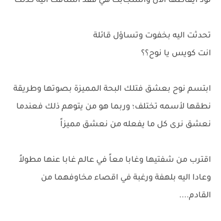
تود ايقاظها الأن واستجابت هي فقد اشتاقت اليه كذلك
تحدثت اليه بخفوت وتساؤل قائلة
انت كويس يا نوح؟؟
ابتسم نوح بعشق فتلك البحة المميزة بصوتها وطريقة
نطقها لأسمه تختلف؛ وربما هو من يتوهم ذلك فعندما
نعشق نرى كل ما يفعله من نعشق مميزاً
اقترب من شفتيها وغابا معاً في عالم غابا عنها مطولاً
وعادا اليه بلهفة ورغبة في اقصاء مخاوفهما من
القادم....