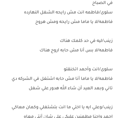
في الصباح
سلوى/فاطمه انت مش رايحه الشغل النهارده
فاطمه/لا يا ماما مش رايحه ومش هروح
زينب/ليه في حد كلمك هناك
فاطمه/لا بس أنا مش حابه اروح هناك
سلوى/انت وأحمد اتخنقتو
فاطمه/لا يا ماما أنا مش حابه اشتغل في الشركه دي
تاني وبعد العيد أن شاء الله هدور علي شغل
زينب/وعلي ايه يا اختي ما انت بتشتغلي وكمان معاكي
احمد واحنا مطمنين عليكي على شان أنتي معاه