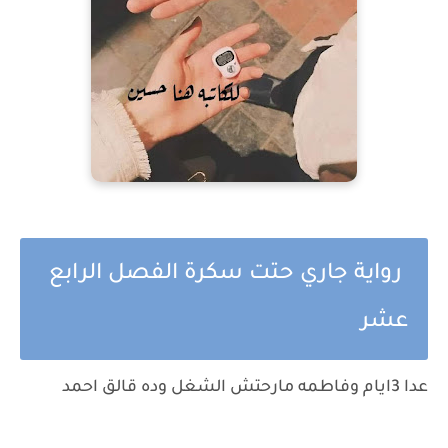
رواية جاري حتت سكرة الفصل الرابع
عشر
عدا 3ايام وفاطمه مارحتش الشغل وده قالق احمد