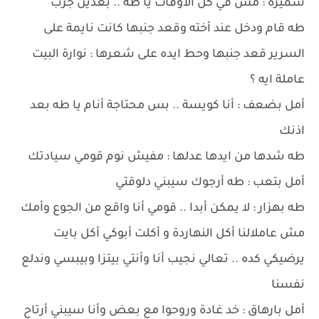
سميرة : مش في كل الأوقات يا طه .. بعدين جرب
طه قام ودخل عند أخته وقعد جنبها كانت نايمة على
السرير قعد جنبها وحط ايده على شعرها : نوارة البيت
عاملة ايه ؟
أمل بضعف : أنا كويسة .. بس محتاجة أنام يا طه بعد
اذنك
طه شدها من ايدها عدلها : مفيش نوم قومي سيادتك
أمل بتعب : طه أرجوك سيبني دلوقتي
طه بهزار : لا يمكن أبدا .. قومي أنا واقع من الجوع وأمك
مش عاملالنا أكل النهاردة و أكلت أبوكي أكل بايت
يرضيكي كده .. تعالي نجيب أنا وأنتي بيتزا وبيبسي وندلع
نفسنا
أمل بارهاق : خد غادة وروحوا مع بعض وأنا سيبني أرتاح