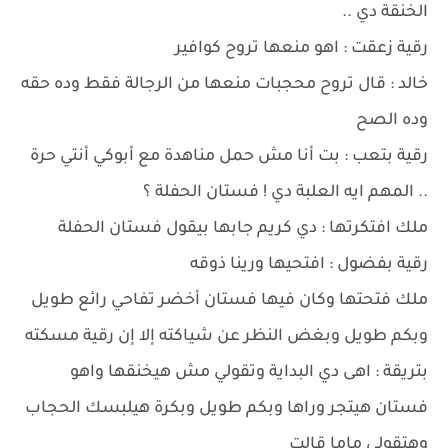
الخنقة دي ..
رقية زعقت : اهو منعها تروح كوافير
خالد : قال تروح محجبات منعها من الرجالة فقط وده حقه
وده الصح
رقية بتعب : بت أنا مش حمل مناهدة مع أبوكي أنتي حرة
.. المهم ايه العلبة دي ! فستان الحفلة ؟
ملك افتكرتها : دي كريم جابها بيقول فستان الحفلة
رقية بفضول : افتحيها ورينا ذوقه
ملك فتحتها وكان فيها فستان أخضر تفاحي رائع طويل
وبكم طويل وبغض النظر عن شياكته إلا إن رقية مسكته
بتريقة : اهى دي البداية وتقولي مش هيخنقها واهو
فستان هيتجر وراها وبكم طويل وبكرة هيلبسك الحجاب
وهتقولي ماما قالت