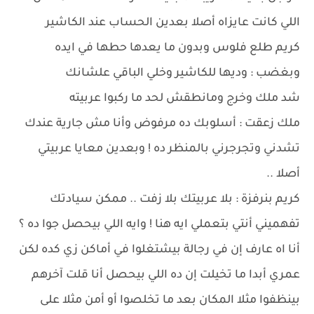
اللي كانت عايزاه أصلا بعدين الحساب عند الكاشير
كريم طلع فلوس وبدون ما يعدها حطها في ايده
وبغضب : وديها للكاشير وخلي الباقي علشانك
شد ملك وخرج ومانطقش لحد ما ركبوا عربيته
ملك زعقت : أسلوبك ده مرفوض وأنا مش جارية عندك
تشدني وتجرجرني بالمنظر ده ! وبعدين معايا عربيتي
أصلا ..
كريم بنرفزة : بلا عربيتك بلا زفت .. ممكن سيادتك
تفهميني أنتي بتعملي ايه هنا ! وايه اللي بيحصل جوا ده ؟
أنا اه عارف إن في رجالة بيشتغلوا في أماكن زي كده لكن
عمري أبدا ما تخيلت إن ده اللي بيحصل أنا قلت آخرهم
بينظفوا مثلا المكان بعد ما تخلصوا أو أمن مثلا على