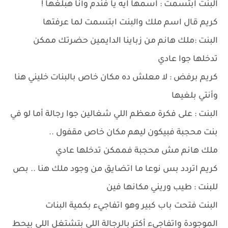
البنت ابتسمت : اسمها ايه يا فندم وأنا هبلغها !
كريم قال اسم ملك والبنت ابتسمت لما عرفتها
البنت :ملك هانم من زباينا الدايمين حضرتك ممكن
تدخلها جوا عادي
كريم برفض : لا معلش ده مكان خاص بالبنات خليني هنا
وأنتي بلغيها
البنت : على فكرة معظم اللي شغالين جوا رجالة أما لو في
بنت محجبة فبيكون ليهم مكان خاص مقفول ..
ملك هانم مش محجبة فممكن تدخلها عادي
كريم اتردد بس نوعا ما اتضايق من وجود ملك هنا .. بص
للبنت : طيب وريني مكانها فين
البنت فتحت باب كبير وهو اتفاجيء بكمية البنات
الموجودة واتفاجيء أكتر بالرجالة اللي بتشتغل اللي بيحط