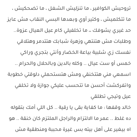
تروحيش الكوافير ، ما تنزليش الشغل ، ما تضحكيش ،
ما تتكلميش ، وكتير أوي وبعدها البسي النقاب مش عايز
حد غيري يشوفك ،، ما تخلفيلي كام عيل العيال عزوة..
وطلبات مش هتنتهي وزهرة شبابك هتتدمر وهتلاقي
نفسك زي شلبية بياعة الخضار وأنتي بتجري وراكي
خمس أو ست عيال .. وكله بالدين وبالحلال والحرام ..
اسمعي مني هتتخنقي ومش هتستحملي دلوقتي خطوبة
واتفركشت أحسن ما تتحسب عليكي جوازة ولا تخلفي
عيل وتيجي تطلقي
خالد وقفها : ما كفاية بقى يا رقية .. كل اللي أمك بتقوله
ده غلط .. عمر ما الالتزام والراجل الملتزم كان خنقة .. هو
اه بيغير على أهل بيته بس غيرة محببة ومنطقية مش