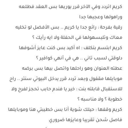
كريم اتردد وفي الآخر قرر يوريها بس العقد فطلعه
وراهولها وعجبها جدا
رقية بفرحة : رائع جدا يا كريم .. بس الأفضل لو تخليه
معاك وتلبسهولها في الحفلة ولا ايه رأيك ؟
كريم ابتسم بتكلف : اه أكيد بس كنت عايز أشوفها
دلوقتي لسبب تاني .. هي في أنهي كوافير ؟
عطته العنوان وهو راحلها واتصل بيها بس برضه
موبايلها مقفول وبعد تردد قرر يدخل البيوتي سنتر .. راح
للاستقبال قابلته بنت : خير يا فندم حابب تحجز لفرح ولا
خطوبة ؟ ولا مناسبه ؟
كريم وقفها : حيلك شوية أنا بس خطيبتي هنا وموبايلها
فاصل شحن تقريبا وعايزها ضروري