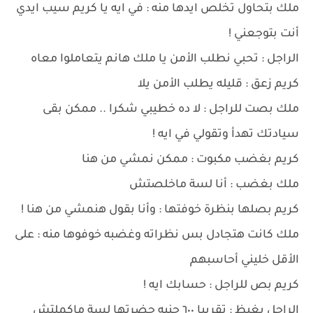
ملك بتحاول تخلص ايدها منه : في ايه يا كريم سيب ايدي
أنت بتوجعني !
الراجل : تحبي نطلب الأمن يا ملك هانم يتعاملوا معاه
كريم زعق : قليله يطلب الأمن يلا
ملك بصت للراجل : لا ده خطيبي شكرا .. ممكن بقى
سيادتك تهدأ وتقولي في ايه !
كريم بغضب مكبوت : ممكن نمشي من هنا
ملك بغضب : أنا لسة ماخلصتش
كريم بصلها بنظرة خوفتها : وأنا بقول هنمشي من هنا !
ملك كانت هتجادل بس نظراته وغضبه خوفوها منه : على
الأقل خليني أحاسبهم
كريم بص للراجل : حسابك ايه !
الراجل بغيظ : تقريبا ٦٠٠ جنيه حضرتها لسة ماكملتش