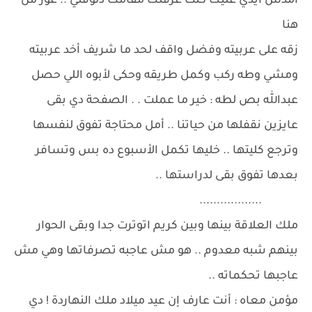
أمدش ايدي عليك كنت عرفتك مقامك دلوقتي .. غور من
هنا
زقه على عربيته وفضل واقف لحد ما شريف أخد عربيته
ومشي وطه ركب وكمل طريقه وحكى لأبوه اللي حصل
عبدالله بص لطه : خير ما عملت . . الصفحة دي بقى
عايزين نقفلها من حياتنا .. أمل محتاجة تفوق لنفسها
وترجع كليتها .. خليها تكمل الأسبوع ده بس وتسافر
بعدها تفوق بقى لدراستها ..
..................
ملك العلاقة بينها وبين كريم اتوترت جدا وبقى الحوار
بينهم شبه معدوم .. هو مش عاجبه تصرفاتها وهي مش
عاجبها تحكماته ..
مؤمن معاه : أنت عارف إن عيد ميلاد ملك النهاردة ! دي