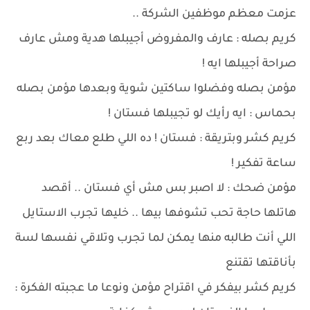
عزمت معظم موظفين الشركة ..
كريم بصله : عارف والمفروض أجيبلها هدية ومش عارف
صراحة أجيبلها ايه !
مؤمن بصله وفضلوا ساكتين شوية وبعدها مؤمن بصله
بحماس : ايه رأيك لو تجيبلها فستان !
كريم كشر وبتريقة : فستان ! ده اللي طلع معاك بعد ربع
ساعة تفكير !
مؤمن ضحك : لا اصبر بس مش أي فستان .. أقصد
هاتلها حاجة تحب تشوفها بيها .. خليها تجرب الاستايل
اللي أنت طالبه منها يمكن لما تجرب وتلاقي نفسها لسة
بأناقتها تقتنع
كريم كشر بيفكر في اقتراح مؤمن ونوعا ما عجبته الفكرة :