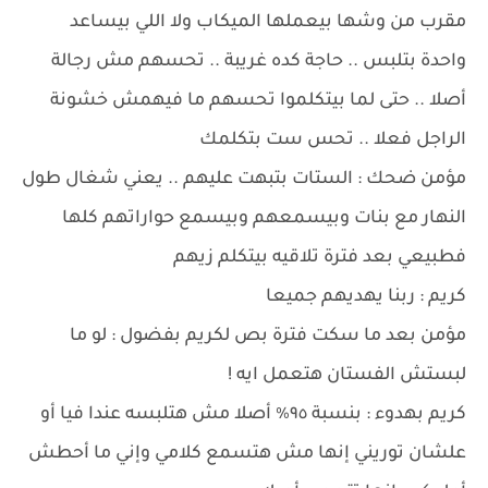
مقرب من وشها بيعملها الميكاب ولا اللي بيساعد
واحدة بتلبس .. حاجة كده غريبة .. تحسهم مش رجالة
أصلا .. حتى لما بيتكلموا تحسهم ما فيهمش خشونة
الراجل فعلا .. تحس ست بتكلمك
مؤمن ضحك : الستات بتبهت عليهم .. يعني شغال طول
النهار مع بنات وبيسمعهم وبيسمع حواراتهم كلها
فطبيعي بعد فترة تلاقيه بيتكلم زيهم
كريم : ربنا يهديهم جميعا
مؤمن بعد ما سكت فترة بص لكريم بفضول : لو ما
لبستش الفستان هتعمل ايه !
كريم بهدوء : بنسبة ٩٥٪؜ أصلا مش هتلبسه عندا فيا أو
علشان توريني إنها مش هتسمع كلامي وإني ما أحطش