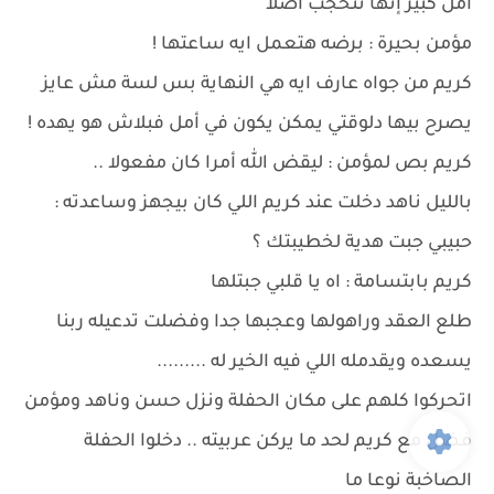
أمل كبير إنها تتحجب أصلا
مؤمن بحيرة : برضه هتعمل ايه ساعتها !
كريم من جواه عارف ايه هي النهاية بس لسة مش عايز
يصرح بيها دلوقتي يمكن يكون في أمل فبلاش هو يهده !
كريم بص لمؤمن : ليقض الله أمرا كان مفعولا ..
بالليل ناهد دخلت عند كريم اللي كان بيجهز وساعدته :
حبيبي جبت هدية لخطيبتك ؟
كريم بابتسامة : اه يا قلبي جبتلها
طلع العقد وراهولها وعجبها جدا وفضلت تدعيله ربنا
يسعده ويقدمله اللي فيه الخير له .........
اتحركوا كلهم على مكان الحفلة ونزل حسن وناهد ومؤمن
فضل مع كريم لحد ما يركن عربيته .. دخلوا الحفلة
الصاخبة نوعا ما