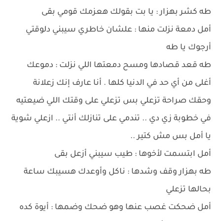
طه كشر بهزار : يا بت بقولك هعزمك قومي بقى
أمل دمعة نزلت منها : علشان خاطري سيبني دلوقتي
أرجوك يا طه
طه قعد قصادها ومسح دمعتها اللي نزلت : دموعك
أغلى من أي حد في الدنيا كلها . أنا عارف إنك زعلانة
وحقك صراحة تزعلي بس تزعلي على وقتك اللي ضيعتيه
في خطوبة زي دي .. تندمي على تنازلك أنتي .. ازعلي شوية
يا أمل بس مش كتير ..
أمل ابتسمت لأخوها : طيب سيبني أزعل بقى
طه بهزار وقف وشدها : ناكل وأوعدك هسيبك ساعة
بحالها تزعلي
أمل ضحكت غصب عنها وهو ضحك وضمها : أيوة كده