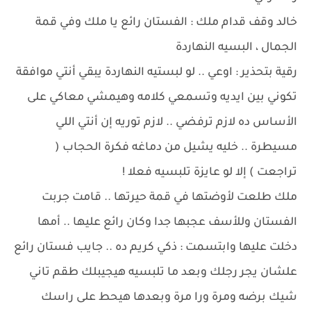
خالد وقف قدام ملك : الفستان رائع يا ملك وفي قمة
الجمال ، البسيه النهاردة
رقية بتحذير : اوعي .. لو لبستيه النهاردة يبقي أنتي موافقة
تكوني بين ايديه وتسمعي كلامه وهيمشي معاكي على
الأساس ده لازم ترفضي .. لازم توريه إن أنتي اللي
مسيطرة .. خليه يشيل من دماغه فكرة الحجاب (
تراجعت ) إلا لو عايزة تلبسيه فعلا !
ملك طلعت لأوضتها في قمة حيرتها .. قامت جربت
الفستان وللأسف عجبها جدا وكان رائع عليها .. أمها
دخلت عليها وابتسمت : ذكي كريم ده .. جايب فستان رائع
علشان يجر رجلك وبعد ما تلبسيه هيجيبلك طقم تاني
شيك برضه ومرة ورا مرة وبعدها هيحط على راسك