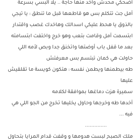
اضحكي محدش واخد منها حاجة .. يلا البسي بسرعة
أمل جت تتكلم بس هو قاطعها قبل ما تنطق : يا تيجي
بالذوق يا هحط عليكي اسدالك وهاخدك غصب واقتدار
ابتسمت أمل وقامت بتعب وهو خرج واختفت ابتسامته
بعد ما قفل باب أوضتها واتخنق جدا وبص لأمه اللي
حاولت هي كمان تبتسم بس معرفتش
طه بيطمنها ويطمن نفسه : هتكون كويسة ما تقلقيش
عليها
سميرة هزت دماغها بموافقة لكلامه
أخدها طه وخرجها وحاول يخليها تخرج من الجو اللي هي
فيه ...
..............
ملك الصبح لبست هدومها و وقفت قدام المرايا بتحاول