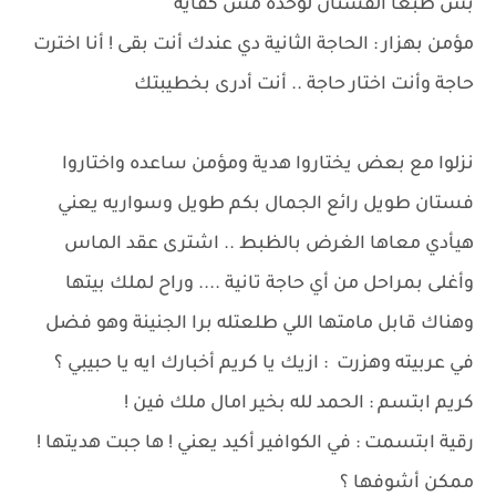
بس طبعا الفستان لوحده مش كفاية
مؤمن بهزار : الحاجة الثانية دي عندك أنت بقى ! أنا اخترت
حاجة وأنت اختار حاجة .. أنت أدرى بخطيبتك
نزلوا مع بعض يختاروا هدية ومؤمن ساعده واختاروا
فستان طويل رائع الجمال بكم طويل وسواريه يعني
هيأدي معاها الغرض بالظبط .. اشترى عقد الماس
وأغلى بمراحل من أي حاجة تانية .... وراح لملك بيتها
وهناك قابل مامتها اللي طلعتله برا الجنينة وهو فضل
في عربيته وهزرت : ازيك يا كريم أخبارك ايه يا حبيبي ؟
كريم ابتسم : الحمد لله بخير امال ملك فين !
رقية ابتسمت : في الكوافير أكيد يعني ! ها جبت هديتها !
ممكن أشوفها ؟