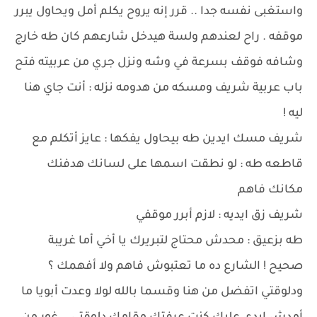
واستغبى نفسه جدا .. قرر إنه يروح يكلم أمل ويحاول يبرر
موقفه . راح لعندهم ولسة هيدخل شارعهم كان طه خارج
وشافه فوقف بسرعة في وشه ونزل جري من عربيته فتح
باب عربية شريف ومسكه من هدومه نزله : أنت جاي هنا
ليه !
شريف مسك ايدين طه بيحاول يفكها : عايز أتكلم مع
قاطعه طه : لو نطقت اسمها على لسانك هدفنك
مكانك فاهم
شريف زق ايديه : لازم أبرر موقفي
طه بزعيق : محدش محتاج لتبريرك يا أخي أما غريبة
صحيح ! الشارع ده ما تعتبوش فاهم ولا أفهمك ؟
ودلوقتي اتفضل من هنا وقسما بالله لولا وعدت أبويا ما