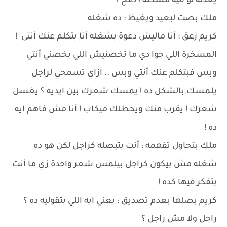
يعدله لو فيه مشكلة ! صح ؟
ملك بصت لبعيد وبغيظ : ده شغله
كريم زعق : أنا ماليش دعوة بشغله أنا بتكلم عنك أنتى !
المسخرة اللي جوا دي ما تخصنيش اللي يخصني أنتي
وبس فبتكلم عنك أنتي وبس .. ازاي تسمحي لراجل
يلمسك بالشكل ده ! يمسك شعرك بين ايديه ؟ يغسل
شعرك ! يقرب منك ويحطلك ميكاب ! أنا مش فاهم ايه
ده !
ملك بتحاول تفهمه : أنت بتبصله كراجل لكن هو ده
شغله مش بيكون كراجل بيلمس شعر واحدة زي ما أنت
بتفكر فيها كده !
كريم بصلها بعدم تصديق : يعني ايه اللي بتقوليه ده ؟
راجل ولا مش راجل ؟