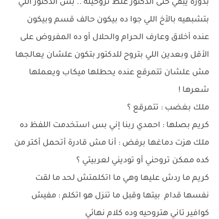
بدوره يبقي حتى الدكتور غلط تروحيله .. بس الدكتور اللي
بتشبهيه بالأخ اللي جوا ده بيكون حالف قسم وبيكون
عنده أخلاق وعارف الحرام والحلال أو ده المفروض على
الأقل وبعدين اللي بتروح للدكتور بتكون علشان يعالجها
مش علشان تتمرقع عنده يحطلها ميكاب ويعملها
شعرها !
ملك بغضب : تتمرقع ؟
كريم بصلها : احمدي ربنا إني بس استخدمت اللفظ ده
ملك هزت دماغها برفض : أنا مش قادرة أتحمل أكتر من
كده ممكن تروحني أو توديني لعربيتي ؟
كريم ما ردش عليها وهي ما اتكلمتش لحد ما لقت
نفسها قدام بيتها وقبل ما تنزل هو اتكلم : مفيش
كوافير تاني هتروحيه وده كلام نهائي