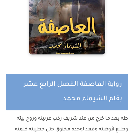
رواية العاصفة الفصل الرابع عشر
بقلم الشيماء محمد
طه بعد ما خرج من عند شريف ركب عربيته وروح بيته
وطلع لأوضته وقعد لوحده مخنوق حتى خطيبته كلمته