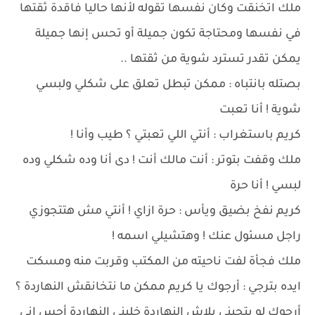
ملك اتخنقت وكان نفسها تقوله لأنها حاليا فاقدة ثقتها
في نفسها ومحتاجة تكون جميلة أو تحس إنها جميلة
يمكن تقدر تسترد شوية من ثقتها ..
بصتله بانتباه : ممكن تبطل تعلق على شكلي ولبسي
شوية ! أنا تعبت
كريم باستغراب : أنتي اللي تعبتي ؟ طيب وأنا !
ملك وقفت بتوتر : أنت مالك أنت ! دى أنا وده شكلي وده
لبسي ! أنا حرة
كريم نفخ بضيق ويأس : حرة ازاي ! أنتي مش هتتجوزي
راجل مسئول عنك ! وهتشيلي اسمه !
ملك فجأة لفت ناحيته من المكتب وقربت منه ومسكت
ايده بترجي : أرجوك يا كريم ممكن ما نتخانقش النهاردة ؟
أرجوك لو بتحبني بلاش النهاردة خليني النهاردة أحس إني