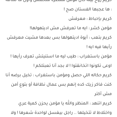
كريم روح بيته كان مؤمن منتظره متحمس وأول ما شافه
: ها عجبها الفستان صح !
كريم بإحباط : معرفش
مؤمن كشر : ايه ما تعرفش مش اديتهولها!
كريم بتعب : أيوة اديتهولها بس بعدها مشيت معرفش
رأيها فيه ايه !
مؤمن باستغراب : طيب ليه ما استنيتش تعرف رأيها !
اوعى تكونوا اتخانقتوا ! لا بجد أنا تعبتلكم !
كريم حكاله اللي حصل ومؤمن باستغراب : تخيل برضه أنا
كنت فاكر زيك كده إنهم بس عمال نظافة أو بتوع أمن
مش أكتر
كريم اتنهد : المنظر والله يا مؤمن يحزن كمية عري
واختلاط لا تتخيلها .. راجل بيغسل لواحدة شعرها ! ولا