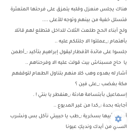
هناك يجلس منعزل وقلبه يتمزق على فرحتها المتعثرة
فتسلل خفية من بينهم وتوجه للأعلى ....
ولج أبناء الحج طلعت الثلاث للداخل فتطلع لهم قائلا
بأهتمام :_عملتوا الا جلتلكم عليه ..
جلسوا على مائدة الأفطار ليقول إبراهيم بتأكيد :_أطمن
يا حاج مسبناش بيت قولت عليه الا وفرحناهم ..
أشار له بهدوء وهب كلا منهم بتناول الطعام لتوقفهم
مكة بغضب :_على فين ؟
إسماعيل بأبتسامة هادئة :_هنفطر يا بنتي ! .
أجابته بحدة :_كدا من غير المديوع ..
أجابها أبيها بسخرية :_طب يا حبيبتي نأكل بس ونشرب
الشاي من أيدك ونديكِ عيونا