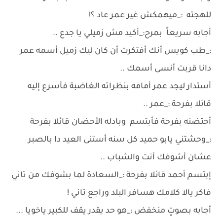
للهجته :_ميهمكش غير عمر عاد ؟!
أجابه سريعاً بمرح:_أكيد مش زميلي يا جدع ..
:_طب كويس أنك أفتكرت أن كان ليك زميل أسمه عمر
دانا قربت أنسى أسمك ..
أستدار ليجد عمر أمامه بنظراته الغاضبة فأسرع إليه
قائلا بفرحة :_عمر ..
أحتضنه بفرحة فأبتسم وبادله الأحضان قائلا بفرحة
:_وحشتني يابو حميد كل سنه أستنى العيد دا بالصبر
عشان أشوفك أنت والشباب ..
إبتسم أحمد قائلا بفرحة :_السعادة لما بشوفك من تاني
فاكر يالا كلامك هسافر البلد وراجع تاني !
أجابه بصوتٍ منخفض :_هو حد يقدر يقف للكبير ياخويا ...