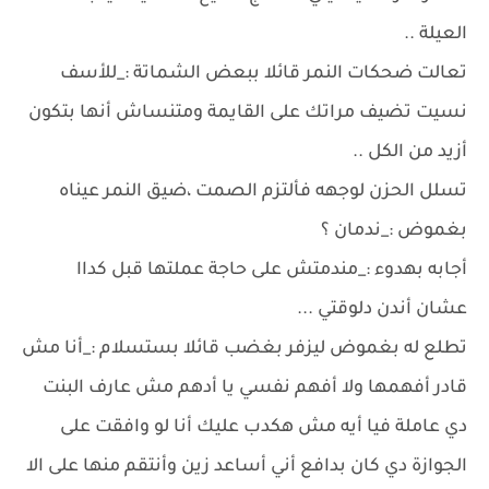
العيلة ..
تعالت ضحكات النمر قائلا ببعض الشماتة :_للأسف
نسيت تضيف مراتك على القايمة ومتنساش أنها بتكون
أزيد من الكل ..
تسلل الحزن لوجهه فألتزم الصمت ،ضيق النمر عيناه
بغموض :_ندمان ؟
أجابه بهدوء :_مندمتش على حاجة عملتها قبل كداا
عشان أندن دلوقتي ...
تطلع له بغموض ليزفر بغضب قائلا بستسلام :_أنا مش
قادر أفهمها ولا أفهم نفسي يا أدهم مش عارف البنت
دي عاملة فيا أيه مش هكدب عليك أنا لو وافقت على
الجوازة دي كان بدافع أني أساعد زين وأنتقم منها على الا