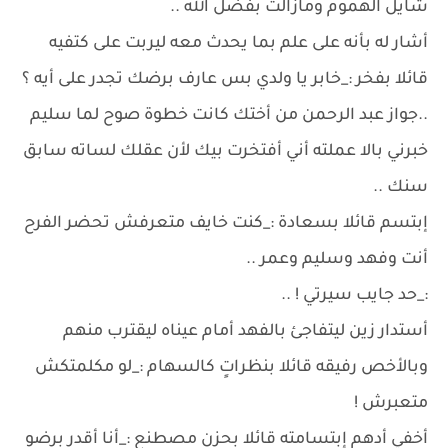
شايل الهموم ومازالت بفضل الله ..
أشار له بأنه على علم بما يحدث معه ليربت على كتفيه
قائلا بفخر :_خابر يا ولدي بس عارف برضك تجدر على أيه ؟
..جواز عبد الرحمن من أختك كانت خطوة صوح لما سليم
خبرني بالا عملته أني أفتخرت بيك لأن عقلك لساته سابق
سنك ..
إبتسم قائلا بسعادة :_كنت خايف متعرفش تحضر الفرح
أنت وفهد وسليم وعمر ..
:_حد جايب سيرتي ! ..
أستدار زين ليتفاجئ بالفهد أمام عيناه ليقترب منهم
وبالأخص رفيقه قائلا بنظراتٍ كالسهام :_لو مكلمتكش
متعبرش !
أخفي أدهم إبتسامته قائلا بحزن مصطنع :_أنا أقدر برضو