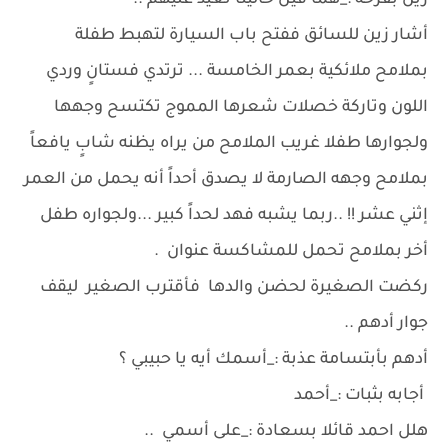
زين بفرحة :_هما فين خالينا نعيد عليهم ..
أشار زين للسائق ففتح باب السيارة لتهبط طفلة
بملامح ملائكية بعمر الخامسة ... ترتدي فستانٍ وردي
اللون وتاركة خصلات شعرها المموج تكتسح وجهها
ولجوارها طفلا غريب الملامح من يراه يظنه شابٍ يافعاً
بملامح وجهه الصارمة لا يصدق أحداً أنه يحمل من العمر
إثني عشر !! ..ربما يشبه فهد لحداً كبير ...ولجواره طفل
أخر بملامح تحمل للمشاكسة عنوان .
ركضت الصغيرة لحضن والدها فأقترب الصغير ليقف
جوار أدهم ..
أدهم بأبتسامة عذبة :_أسمك أيه يا حبيبي ؟
أجابه بثبات :_أحمد
هلل احمد قائلا بسعادة :_على أسمي ..