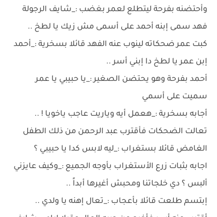
وأحتضنه بفرحة ليتطلع لعمر بغضب :_شايف الرجولة
فهد سمى إبنه أحمد على أسمى مش زيك يا لطخ ..
كبت عمر ضحكاته لينوب عنه الفهد قائلا بسخرية :_أحمد
إبن عمر يا لطخ دا إبني أسر ..
أحمد بفرحة وهو يحتضن الصغير :_يا حبيبي يا عمر
سميت على أسمي
أجابه بسخرية :_هعمل أيه وياريت عاجب ياخويا ! ..
تعالت الضحكات فأقترب عبد الرحمن من ذلك الطفل
الغامض قائلا بستغراب :_ليه لابس كدا يا حبيبي ؟
اجابه بثبات زرع الأستغراب بأوجه الجميع :_وكيف عايزني
ألبس ؟ دي خلجاتنا ومحبش أغيرها أبداً ..
إبتسم طلعت قائلا بأعجاب :_تعال إهنه يا ولدي ..