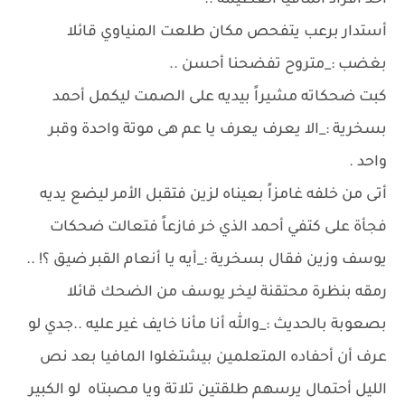
أحد أفراد المافيا العظيمة ..
أستدار برعب يتفحص مكان طلعت المنياوي قائلا
بغضب :_متروح تفضحنا أحسن ..
كبت ضحكاته مشيراً بيديه على الصمت ليكمل أحمد
بسخرية :_الا يعرف يعرف يا عم هى موتة واحدة وقبر
واحد .
أتى من خلفه غامزاً بعيناه لزين فتقبل الأمر ليضع يديه
فجأة على كتفي أحمد الذي خر فازعاً فتعالت ضحكات
يوسف وزين فقال بسخرية :_أيه يا أنعام القبر ضيق ؟! ..
رمقه بنظرة محتقنة ليخر يوسف من الضحك قائلا
بصعوبة بالحديث :_والله أنا مأنا خايف غير عليه ..جدي لو
عرف أن أحفاده المتعلمين بيشتغلوا المافيا بعد نص
الليل أحتمال يرسهم طلقتين تلاتة ويا مصبتاه لو الكبير