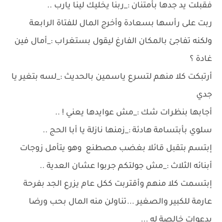
فقبلت يد جدها بأمتنان :_ربنا يخليك لينا يارب ..
ربت على رأسها بسعادة وأخرج المال للفتاة الرابعة
ولكنه تفاجئ بالمكان الفارغ ليقول بستغراب :_أمال فين
غادة ؟
أرتبكت كلا منهم لتسرع ياسمين بالحديث :_لسه بتغير يا
جدي
أجابها بنظرات شك :_مش عوايدها يعني ! ..
سلوي بأبتسامة هادئة :_زمنها نازلة يا أبا الحج ..
إبتسم بتقبل قائلا بغضب مصطنع وهو يتأمل زوجات
أبنائه الثلاث :_مش جولتكم جربوا عشان العدية ..
إبتسمت كلا منهم وأقتربت ككل عام يزرع الجد بفرحة
عارمة للكبير والصغير ...تناولن منه المال بحب ورضا
بدعوات خالصة له ...