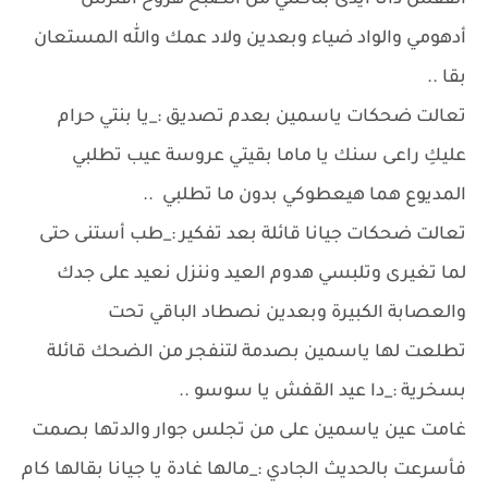
القفش دانا أيدى بتأكلني من الصبح هروح أفترس
أدهومي والواد ضياء وبعدين ولاد عمك والله المستعان
بقا ..
تعالت ضحكات ياسمين بعدم تصديق :_يا بنتي حرام
عليكِ راعى سنك يا ماما بقيتي عروسة عيب تطلبي
المديوع هما هيعطوكي بدون ما تطلبي ..
تعالت ضحكات جيانا قائلة بعد تفكير :_طب أستنى حتى
لما تغيرى وتلبسي هدوم العيد وننزل نعيد على جدك
والعصابة الكبيرة وبعدين نصطاد الباقي تحت
تطلعت لها ياسمين بصدمة لتنفجر من الضحك قائلة
بسخرية :_دا عيد القفش يا سوسو ..
غامت عين ياسمين على من تجلس جوار والدتها بصمت
فأسرعت بالحديث الجادي :_مالها غادة يا جيانا بقالها كام