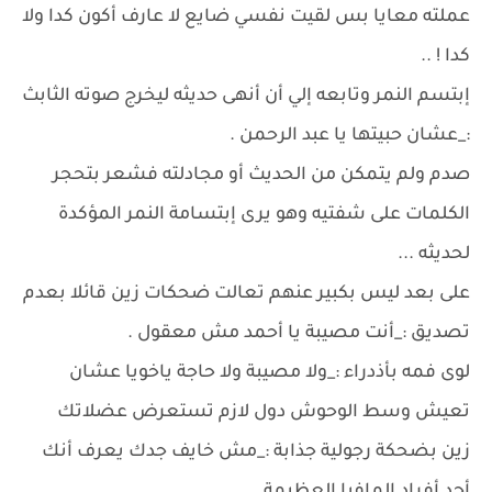
عملته معايا بس لقيت نفسي ضايع لا عارف أكون كدا ولا
كدا ! ..
إبتسم النمر وتابعه إلي أن أنهى حديثه ليخرج صوته الثابث
:_عشان حبيتها يا عبد الرحمن .
صدم ولم يتمكن من الحديث أو مجادلته فشعر بتحجر
الكلمات على شفتيه وهو يرى إبتسامة النمر المؤكدة
لحديثه ...
على بعد ليس بكبير عنهم تعالت ضحكات زين قائلا بعدم
تصديق :_أنت مصيبة يا أحمد مش معقول .
لوى فمه بأذدراء :_ولا مصيبة ولا حاجة ياخويا عشان
تعيش وسط الوحوش دول لازم تستعرض عضلاتك
زين بضحكة رجولية جذابة :_مش خايف جدك يعرف أنك