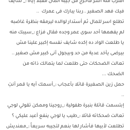
أقترب منه أسر فأخرج من جيبه المال مقبلا إياه :_ شايف
فيك فهد الصغير ..ربنا يبارك فى عمرك ..
تطلع اسر للمال ثم أستدار لوالده ليرمقه بنظرة غاضبه
لم يفهمها أحد سوى عمر وجده فقال فزاع :_سيبك منه
يا طلعت الواد ده إكده شايف نفسه إكبير علينا مش
بيرضى يأخد عدية من حد وبيجول أنى كبير مش صغير ..
تعالت الضحكات حتى طلعت لما يتمالك ذاته من
الضحك ...
حمل زين الصغيرة قائلا بأعجاب :_أسمك أيه يا قمر أنتِ
..
إبتسمت قائلة بنبرة طفولية :_روجينا وممكن تقولي لوجي
تعالت ضحكاته قائلا :_طيب يا لوجي ينفع أعيد عليكي ؟
تطلعت لأبيها فأشار لها بنعم لتجيبه سريعاً :_معنديش