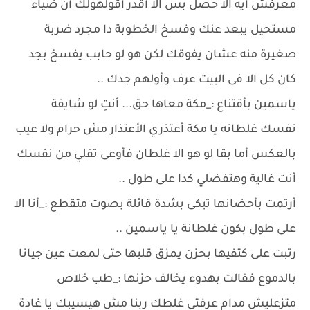
معرفش أيه الا حصل بس الا أقدر أقولهولك أن ضياء
مستحيل يبعد عنك وفسخ الخطوبة دا مجرد ضربة
صغيرة منه عشان يفوقك لكن هو لو حابب يفسخ بجد
كان كل الا فى البيت عرف وأولهم جدك ..
ياسمين بأقتناع :_مكة معاها حق... أنتِ لو شايفة
نفسك غلطانه يا مكة أعتذري الأعتذار مش حرام ولا عيب
بالعكس أما بقا لو هو الا غلطان فأوعى تقلي من نفسك
أنت غالية وهتفضلي كدا على طول ..
أرتمت بأحضانها تبكى بشدة قائلة بصوت متقطع :_أنا الا
على طول بكون غلطانة يا ياسمين ..
رتبت على كتفيها بحزن يمزق قلبها حتى لمعت عين جيانا
بالدموع فقالت بهدوء يخالف حزنها :_طب خلاص
متزعليش مدام عرفتي غلطك ربنا مش هيسيبك يا غادة