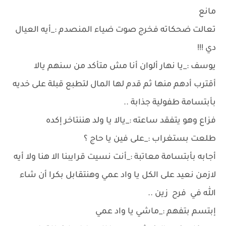
مانع
تعالت ضحكاته فخرج صوت ضياء المنصدم :_أيه العيال
دي !!!
يوسف :_يا نهار ألوان أنا مش متأكد من سنهم يالا
أقترب أدهم منها ثم قدم لها المال لتطبع قبلة على خديه
بأبتسامة طفولية جذابة ..
فزاع وهو يتفقد ساعته :_يالا يا ولد هننتاخر إكده
طلعت بستغراب :_على فين يا حاج ؟
أجابه بأبتسامة معاتبة :_أنت نسيت قرايبنا الا هنا ولا أيه
لازمن نعيد على الكل يا واد عمي وهنتقابل بكرا أن شاء
الله في فرح زين ..
إبتسم بتفهم :_ماشي يا واد عمي