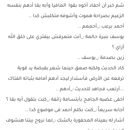
شم خبر أن أحفاد أخوه بقوا المافيا وأبه بقا أدهم بنفسه
الزعيم بصراحة هموت وأشوفه متكلبش كدا ..
أحمد برعب :_أحممم ..
يوسف بنبرة حالمة :_أنت متعرفش بيفتري على خلق الله
أزاي ؟
زين بصدمة :_يوسف ..
كاد الحديث ولكنه صعق حينما شعر بقبضة يد قوية
ترفعه عن الأرض فأستدار ليجد أدهم أمامه بثباته الفتاك
...أرتعب فجاهد للحديث :_أدهم ..
أخفى غضبه الجامح بأبتسامة زائفة :_كنت بتقول أيه بقا ؟
أجابه سريعاً :_كنت بكلم أحمد فى موضوع كدا ..
أشار له بعيناه المحفورة بالشك :_لما نروح بيتنا هنشوف