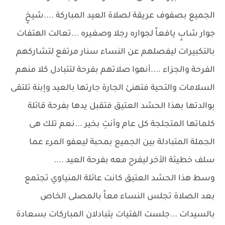
الجميع بصفوف عريقة لصلاة العيد المباركة ....شيخٍ
جوار شابٍ يافعاً لجواره رجلا وصغيره ...تعالت الهتفات
بالتكبيرات ليفصلهم عن النساء سنار مرتفع لتشاركهم
الفرحة والجزاء ....أنهوا صلاتهم بفرحة لتتبادل كلا منهم
السلامات والتحية فتهنئ الجارة جارتها بالعيد وإبنة تلتقى
بوالدتها بهذا الحشد العتيق فتقبل يدها بفرحة قائلة
كلماتها المتجلجة كل عام وأنتِ بخير ...نعم تلك هى
الجملة المتبادلة بين الجميع بمحبة ليعفو المرء عما
سلف خطيئة الأخر ليفرح معه بفرحة العيد ....
وسط هذا الحشد العتيق كانت عائلة المنياوي تجتمع
بعد الصلاة تجلس النساء معاً بالمصلى الخاص
بالسيدات ...جلست الفتيات يتبادلان المباركات بسعادة