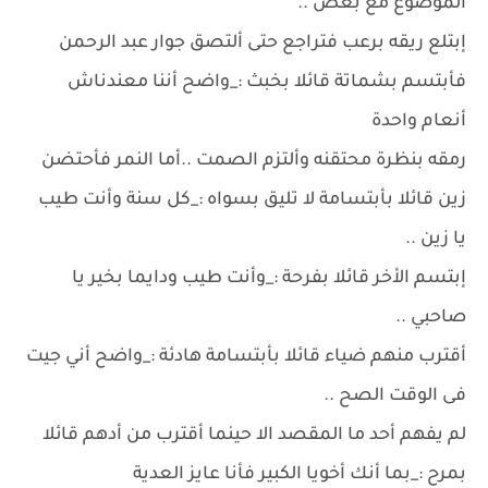
الموضوع مع بعض ..
إبتلع ريقه برعب فتراجع حتى ألتصق جوار عبد الرحمن
فأبتسم بشماتة قائلا بخبث :_واضح أننا معندناش
أنعام واحدة
رمقه بنظرة محتقنه وألتزم الصمت ..أما النمر فأحتضن
زين قائلا بأبتسامة لا تليق بسواه :_كل سنة وأنت طيب
يا زين ..
إبتسم الأخر قائلا بفرحة :_وأنت طيب ودايما بخير يا
صاحبي ..
أقترب منهم ضياء قائلا بأبتسامة هادئة :_واضح أني جيت
فى الوقت الصح ..
لم يفهم أحد ما المقصد الا حينما أقترب من أدهم قائلا
بمرح :_بما أنك أخويا الكبير فأنا عايز العدية