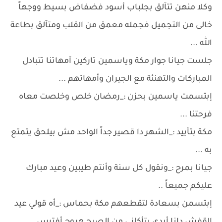
وكلا منهن تتآلق بجلباب أسود فضفاض بسيط ووجهاً
خالى من التجميل فجمله معمق من القلب ومتآلق بطاعة
الله ...
جلست جيانا جوار مكة وياسمين تاركين آمهاتنا تتبادل
المباركات والتهنئة مع الجيران وأمهاتهم ...
إبتسمت ياسمين بحزن :_رمضان خلص وخلصت معاه
فرحتنا ...
مكة بتأييد :_الشهر دا قصير جداً الواحد مش بيلحق يتمتع
به ...
جيانا بمرح :_ونقول كل سنة وأنتم طيبين وعيد مبارك
عليكم جميعاً ..
إبتسمن بسعادة لتقطعهم مكة بحماس :_أه قولي عيد