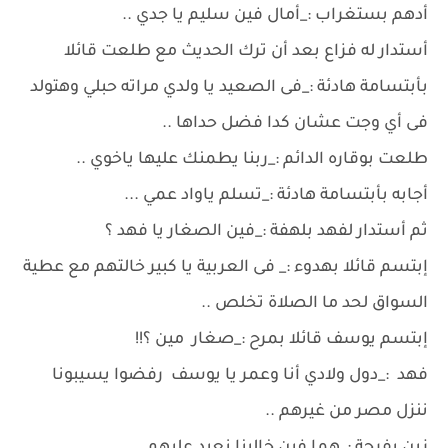
أدهم بستغراب :_أمال فين سليم يا جدي ..
أستدار له فزاع بعد أن ترك الحديث مع طلعت قائلا
بأبتسامة هادئة :_فى الصعيد يا ولدي مراته حبلي وهتولد
فى أي وجت عشان كدا فضل حداها ..
طلعت بوقاره الدائم :_ربنا يطمنك عليها ياخوي ..
أجابه بأبتسامة هادئة :_تسلم ياواد عمي ...
ثم أستدار لفهد بلهفة :_فين الصغار يا فهد ؟
إبتسم قائلا بهدوء :_ فى العربية يا كبير خالتهم مع عطية
السواق لحد ما الصلاة تخلص ..
إبتسم يوسف قائلا بمرح :_صغار مين ؟!!
فهد :_دول ولادي أنا وعمر يا يوسف رفضوا يسيبونا
ننزل مصر من غيرهم ..