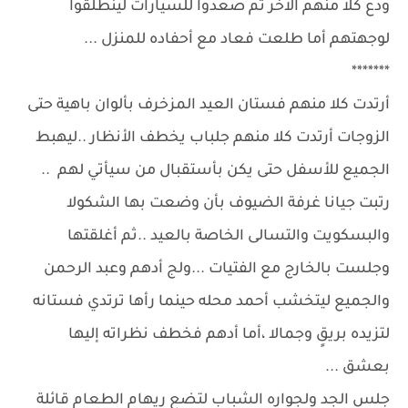
ودع كلا منهم الاخر ثم صعدوا للسيارات لينطلقوا
لوجهتهم أما طلعت فعاد مع أحفاده للمنزل ...
*******
أرتدت كلا منهم فستان العيد المزخرف بألوان باهية حتى
الزوجات أرتدت كلا منهم جلباب يخطف الأنظار ..ليهبط
الجميع للأسفل حتى يكن بأستقبال من سيأتي لهم ..
رتبت جيانا غرفة الضيوف بأن وضعت بها الشكولا
والبسكويت والتسالى الخاصة بالعيد ..ثم أغلقتها
وجلست بالخارج مع الفتيات ...ولج أدهم وعبد الرحمن
والجميع ليتخشب أحمد محله حينما رأها ترتدي فستانه
لتزيده بريقٍ وجمالا ،أما أدهم فخطف نظراته إليها
بعشق ...
جلس الجد ولجواره الشباب لتضع ريهام الطعام قائلة