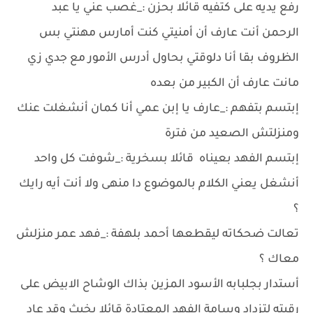
رفع يديه على كتفيه قائلا بحزن :_غصب عني يا عبد
الرحمن أنت عارف أن أمنيتي كنت أمارس مهنتي بس
الظروف بقا أنا دلوقتي بحاول أدرس الأمور مع جدي زي
مانت عارف أن الكبير من بعده
إبتسم بتفهم :_عارف يا إبن عمي أنا كمان أنشغلت عنك
ومنزلتش الصعيد من فترة
إبتسم الفهد بعيناه قائلا بسخرية :_شوفت كل واحد
أنشغل يعني الكلام بالموضوع دا منهى ولا أنت أيه رايك
؟
تعالت ضحكاته ليقطعها أحمد بلهفة :_فهد عمر منزلش
معاك ؟
أستدار بجلبابه الأسود المزين بذاك الوشاح الابيض على
رقبته لتزداد وسامة الفهد المعتادة قائلا بخبث وقد عاد