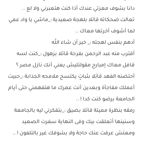
دانا بشوف معزتي عندك أذا كنت هتعبرني ولا لع ..
تعالت ضحكاته قائلا بلهجة صعيدية :_ماشي يا واد عمي
لما أشوف أخرتها معاك ..
أدهم بنفس لهجته :_ خير أن شاء الله
أقترب منه عبد الرحمن بفرحة قائلا بزهول :_كنت لسه
قافل معاك إمبارح مقولتليش يعني أنك نازل مصر ؟
أحتضنه الفهد قائلا بثباتٍ يكتسح ملامحه الجذابة :_حبيت
أعملك مفاجأة وبعدين أنت عمرك ما هتفهمني حتى أيام
الجامعة برضو كنت كدا ! ..
رمقه بنظرة مميتة قائلا بضيق :_بتفكرني ليه بالجامعة
وسنينها أتعلقت بيك وفى النهاية سفرت الصعيد
ومعتش عرفت عنك حاجة ولا بشوفك غير بالتلفون ! ..