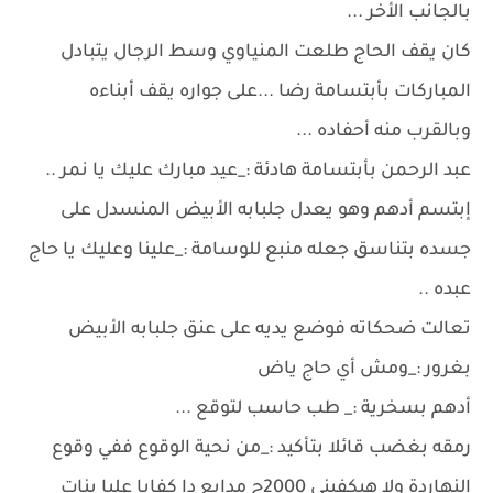
بالجانب الأخر ...
كان يقف الحاج طلعت المنياوي وسط الرجال يتبادل
المباركات بأبتسامة رضا ...على جواره يقف أبناءه
وبالقرب منه أحفاده ...
عبد الرحمن بأبتسامة هادئة :_عيد مبارك عليك يا نمر ..
إبتسم أدهم وهو يعدل جلبابه الأبيض المنسدل على
جسده بتناسق جعله منبع للوسامة :_علينا وعليك يا حاج
عبده ..
تعالت ضحكاته فوضع يديه على عنق جلبابه الأبيض
بغرور :_ومش أي حاج ياض
أدهم بسخرية :_ طب حاسب لتوقع ...
رمقه بغضب قائلا بتأكيد :_من نحية الوقوع ففي وقوع
النهاردة ولا هيكفيني 2000ج مدايع دا كفايا عليا بنات