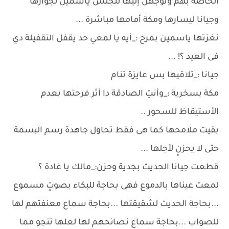
الخاصة بهم وتوجهن إليها لتجلس ياسمين لجوارها
وجيانا ليسارها ومكة أمامها مباشرة ...
نغزتها ياسمين بمرح :_أيه يا لمعي حد يقفل التقفيلة دي
فى العيد ؟! ...
جيانا :_تلاقيها بس عايزة تنام
مكة بسخرية :_وأنتِ الصادقة دا أثر فرحتها بعدم
الأستيقاظ للسحور ..
بقيت ملامحها كما هى فقط تحاول جاهدة رسم البسمة
حتى لا يحزنٍ لأجلها ...
قطعت جيانا الحديث بجدية وحزن:_مالك يا غادة ؟
لمعت عيناها بالدموع فهى بحاجة للبكاء بصوتٍ مسموع
...بحاجة الحديث لشقيقتها ...بحاجة سماع معنفتهم لها
للصواب ...بحاجة سماع نصائحهم لها لعلها تنجو مما