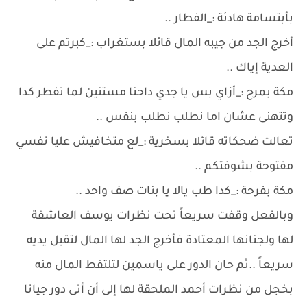
بأبتسامة هادئة :_الفطار ..
أخرج الجد من جيبه المال قائلا بستغراب :_كبرتم على
العدية إياك ..
مكة بمرح :_أزاي بس يا جدي داحنا مستنين لما تفطر كدا
وتتهنى عشان اما نطلب نطلب بنفس ..
تعالت ضحكاته قائلا بسخرية :_لع متخافيش عليا نفسي
مفتوحة بشوفتكم ..
مكة بفرحة :_كدا طب يالا يا بنات صف واحد ..
وبالفعل وقفت سريعاً تحت نظرات يوسف العاشقة
لها ولجنانها المعتادة فأخرج الجد لها المال لتقبل يديه
سريعاً ..ثم حان الدور على ياسمين لتلتقط المال منه
بخجل من نظرات أحمد الملحقة لها إلى أن أتى دور جيانا