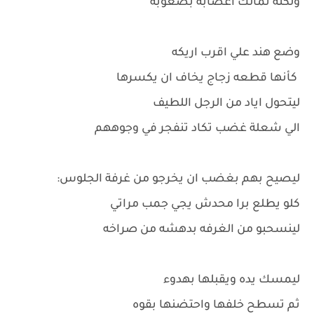
ولكنه تمالك اعصابه بصعوبه
وضع هند علي اقرب اريكه
كأنها قطعه زجاج يخاف ان يكسرها
ليتحول اياد من الرجل اللطيف
الي شعلة غضب تكاد تنفجر في وجوههم
ليصيح بهم بغضب ان يخرجو من غرفة الجلوس:
كلو يطلع برا محدش يجي جمب مراتي
لينسحبو من الغرفه بدهشه من صراخه
ليمسك يده ويقبلها بهدوء
ثم تسطح خلفها واحتضنها بقوه