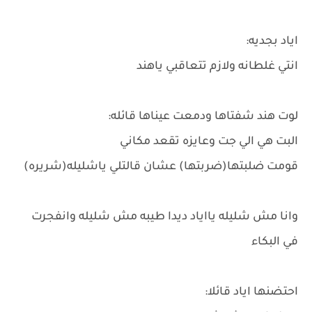
اياد بجديه:
انتي غلطانه ولازم تتعاقبي ياهند
لوت هند شفتاها ودمعت عيناها قائله:
البت هي الي جت وعايزه تقعد مكاني
قومت ضلبتها(ضربتها) عشان قالتلي ياشليله(شريره)
وانا مش شليله يااياد ديدا طيبه مش شليله وانفجرت
في البكاء
احتضنها اياد قائلا: