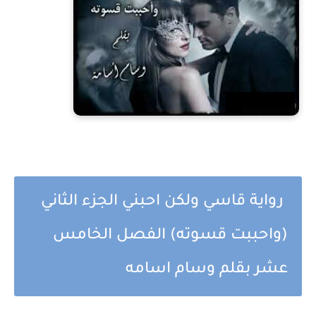
رواية قاسي ولكن احبني الجزء الثاني
(واحببت قسوته) الفصل الخامس
عشر بقلم وسام اسامه