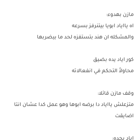
مازن بهدوء:
اه يااياد ابويا بيتنرفز بسرعه
والمشكله ان هند بتستفزه لحد ما بيضربها
كور اياد يده بضيق
محاولاً التحكم في انفعالاته
وقف مازن قائلا:
متزعلش يااياد دا برضه ابوها وهو عمل كدا عشان انتا
اضايقت
اياد بحده: