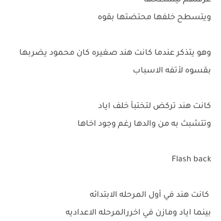
غرفتهم ليسطحها
ويتسطح خلفها محتضتها بقوه
وهو يتذكر عندما كانت هند صغيره كان محمود يضربها
بقسوه لأتفه الاسباب
كانت هند تركض لتختبأ خلف اياد
وتتشبث به من والدها رغم وجود اخاها
Flash back
كانت هند في أول المرحله الابتدائه
بينما اياد ومازن في اخررالمرحله الاعداديه