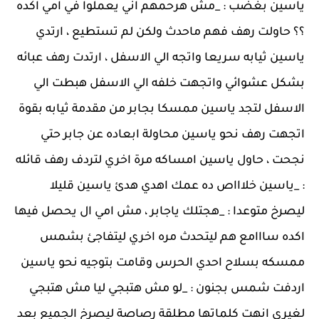
ياسين بغضب : _مش هرحمهم اني يعملوا في امي اكده
؟؟ حاولت رهف فهم ماحدث ولكن لم تستطيع ، ارتدي
ياسين ثيابه سريعا واتجه الي الاسفل ، ارتدت رهف عبائه
بشكل عشوائي واتجهت خلفه الي الاسفل هبطت الي
الاسفل لتجد ياسين ممسكا بجابر من مقدمة ثيابه بقوة
اتجهت رهف نحو ياسين محاولة ابعاده عن جابر حتي
نجحت ، حاول ياسين امساكه مرة اخري لتردف رهف قائله
: _ياسين خلاااص ده عمك اهدي هدئ ياسين قليلا
ليصرخ متوعدا : _هجتلك ياجابر ، مش امي ال يحصل فيها
اكده سااامع هم ليتحدث مره اخري ليتفاجئ بشمس
ممسكه بسلاح احدي الحرس وقامت بتوجيه نحو ياسين
اردفت شمس بجنون : _لو مش هتبجي ليا مش هتبجي
لغيري انهت كلماتها مطلقة رصاصة ليصرخ الجميع بعد