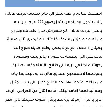
انتفضت صابرة واقفه تنظر الي جابر بصدمه لتردف قائلة :
_انت بتجول ايه ياجابر ، بتهزر صوح ؟؟؟ هز جابر راسه
بالنفي ليردف قائلا : _لع مبهزرش خدي خلجاتك وغوري
من اهنه معاوزش اشوف خلجتك العكره دي تاني صابرة
بعينان دامعه : _لع لع لايمكن يطلع حديته صوح انت
مجبر علي اللي بتعمله ده صوح ؟ جابر بحده وقسوة :
_جولتلك اطلعي برره انتي طالج بالتلاته وقفت صابرة
بموقعها لاتستطيع تصديق مااردف به ، ليجذبها جابر
من ذراعها متجها بها نحو الخارج وصل الي باب المنزل
وهم ليدفعها امامه ليقف امامه اثنان من الحراس ، اردف
جابر باامر : _ارموها بره معايزش اشوف خلجتها تاني نظر