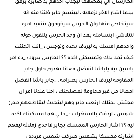
الحارسان الي بعضهما ليجذب احدهم يد صابرة برفق
بينما اشار الاخر لزملائه ، ليبتسم جابر ظننا منه انه
سيتخلص منها وان الحرس سيقومون بتنفيذ امره
لتتلاشي ابتسامته بعد ان وجد الحرس يلتفون حوله
واحدهم امسك به ليردف بحده وتوجس : _انت اتجننت
كيف تمد يدك وتمسكني اكده ؟؟ الحارس ببرود : _ده امر
ياسين بيه ياباشا اتفضل معانا بهدوء حاول جابر
المقاومه ليردف الحارس بصرامه : _جابر باشا اتفضل
امعانا من غير مجاومة لمصلحتك ، احنا عندنا امر ان
مجتش نجتلك ارتعب جابر وهم ليتحدث ليقاطعهم مجئ
شمس ، اردفت بااستغراب : _خالي هما مسكينك اكده
ليه ؟؟ اشار الحارس الممسك بجابر لااحدي زملائه ليفهم
اشارته ممسكا بشمس صرخت شمس مردده :