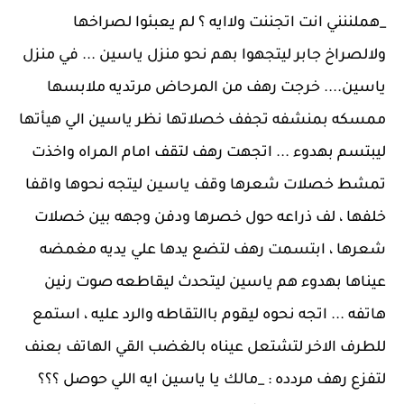
_هملننني انت اتجننت ولاايه ؟ لم يعبئوا لصراخها
ولالصراخ جابر ليتجهوا بهم نحو منزل ياسين ... في منزل
ياسين.... خرجت رهف من المرحاض مرتديه ملابسها
ممسكه بمنشفه تجفف خصلاتها نظر ياسين الي هيأتها
ليبتسم بهدوء ... اتجهت رهف لتقف امام المراه واخذت
تمشط خصلات شعرها وقف ياسين ليتجه نحوها واقفا
خلفها ، لف ذراعه حول خصرها ودفن وجهه بين خصلات
شعرها ، ابتسمت رهف لتضع يدها علي يديه مغمضه
عيناها بهدوء هم ياسين ليتحدث ليقاطعه صوت رنين
هاتفه ... اتجه نحوه ليقوم باالتقاطه والرد عليه ، استمع
للطرف الاخر لتشتعل عيناه بالغضب القي الهاتف بعنف
لتفزع رهف مردده : _مالك يا ياسين ايه اللي حوصل ؟؟؟