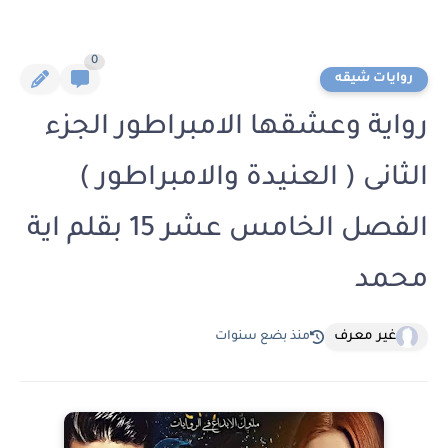
0
روايات شيقه
رواية وعشقها الامبراطور الجزء
الثانى ( العنيدة والامبراطور )
الفصل الخامس عشر 15 بقلم اية
محمد
غير معرف
منذ بضع سنوات