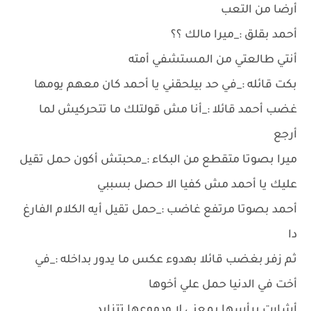
أرضا من التعب
أحمد بقلق :_ميرا مالك ؟؟
أنتي طالعتي من المستشفي أمته
بكت قائله :_في حد بيلحقني يا أحمد كان معهم يومها
غضب أحمد قائلا :_أنا مش قولتلك ما تتحركيش لما
أرجع
ميرا بصوتا متقطع من البكاء :_محبتش أكون حمل تقيل
عليك يا أحمد مش كفيا الا حصل بسببي
أحمد بصوتا مرتفع غاضب :_حمل تقيل أيه الكلام الفارغ
دا
ثم زفر بغضب قائلا بهدوء عكس ما يدور بداخله :_في
أخت في الدنيا حمل علي أخوها
أشارت برأسها بمعني لا ودموعها تتزايد