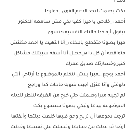
ذلك ؟
بكت بصمت لتجد الدعم القوي بجوارها
أحمد :_خلاص يا ميرا كفيا بكي مش سامعه الدكتور
بيقول أيه كدا حالتك النفسيه هتسوء
ميرا بصوتا متقطع بالبكاء :_أنا انتهيت يا أحمد مكنتش
متواقعه أن كل دا هيحصل أنا أسفه سببتلك مشاكل
كتير وخسارتك صديق عمرك
أحمد بوجع :_ميرا بلاش نتكلم بالموضوع دا أرتاحي أنتي
دلوقتي وأنا هنزل أجيب شويه حاجات كدا وراجع
لم تجيبه ميرا وصمتت حتي خرج من الغرفه لتنظر للدبله
الموضوعه بيدها وتبكي بصوتا مسموع بكت
ترجت دموعها أن تريح وجع قلبها خلعت دبلتها وألقتها
أرضا ثم عدلت من حجابها وتحملت علي نفسها وخطت