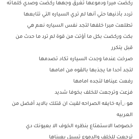
ركضت ميرا ودموعها تغرق وجهها ركضت وصدي كلماته
تردد بأذنيها حتي أنها لم تري السياره التي تتابعها
تطلعت ميرا خلفها لتجد نفس السياره نعم هي
بكت وركضت بكل ما أؤتت من قوة لم ترد ما حدث من
قبل يتكرر
صرخت عندما وجدت السياره تكاد تصدمها
لتجد أحدا ما يجذبها بالقوه من امامها
رفعت عيناها لتجده امامها
فزعت وترجعت للخلف بخوفا شديد
هو :_أيه خايفه الصراحه لقيت ان قتلك بالايد أفضل من
العربيه
خصوصا الاستمتاع بنظره الخوف الا بعيونك دي
ترجعت للخلف والدموع تسيل بعيناها