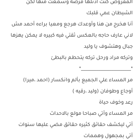
المفروض كنت أدتلها فرصه وسمعت منها لكن
الشيطان عمي قلبك
أنا هخرج من هنا وأوعدك هرجع ومعيا براءه أحمد مش
لاني عارف حاجه بالعكس ثقتي فيه كبيره لا يمكن يهزها
جبال وهتشوف يا وليد
وتركه مراد ورحل تركه يتحطم بالبطئ
*_______________________*
مر المساء علي الجميع بألم وانكسار (احمد ،ميرا)
أوجاع وطوفان (وليد ،رقيه )
رعد وخوف حياة
مر المساء وأتي صباحا مولع بالاحداث
أتي ليكشف حقائق كثيره حقائق مضي عليها سنوات
أتي بمجهول وهممات