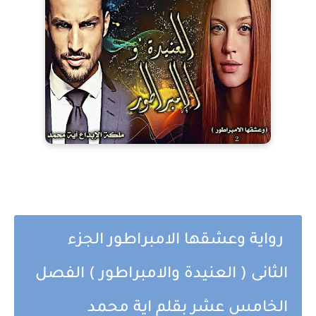
رواية وعشقها الامبراطور الجزء
الثانى ( العنيدة والامبراطور ) الفصل
الخامس عشر بقلم اية محمد