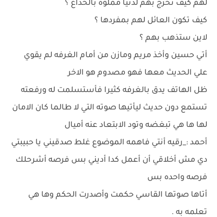
لهم كيف تخرج بهم لدنيا مملؤه بالخداع ؟
كيف تكون العائل لهم بمفردها ؟
لاين ستذهب بهم ؟
أتي حسين وأخذ مريم ومازن من أمام الغرفه لم يقوي
علي الحديث معها فهو مصدوم هو الاخر
ظل الهاتف يدق بالغرفه كثيرا فأستسلمت له ورفعته
تستمع دون حديث ليأتيها صوته التي لا طالما كان الامان
لها ها هي تبغضه وتود الابتعاد عنه أميال
أحمد :_رقيه أنتي فاهمه الموضوع غلط صدقيني يا حبيبتي
دي مش أخلاقي أن أعمل كدا أديني بس فرصه أشرحلك
فرصه واحده بس
أتاها صوتها القاسي حكمت وأصدرت الحكم وها هي
تعلمه به .