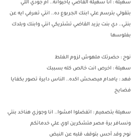
سهيلة : انا سهيلة القاضي ياحيوانة.. أم جودي اللي
بتقولي بترسم علي ابنك الجربوع ده.. انتي تعرفي ايه عن
بنتي.. دي بنت يزيد القاضي تشتريكي انتي وابنك وبلدك
بفلوسها
نوح : حضرتك ملهوش لزوم الغلط
سهيلة : اخرص انت خالص كله بسببك
فهد : يامدام ميصحش اكده.. الناس دايرة تصور بكفايا
فضايح
سهيلة بتصميم : اتفضلوا امشوا.. انا وجوزي هناخد بنتي
ونسافر برة مصر متشكرين اوي علي خدماتكم
نوح وقد أحس بتوقف قلبه عن النبض