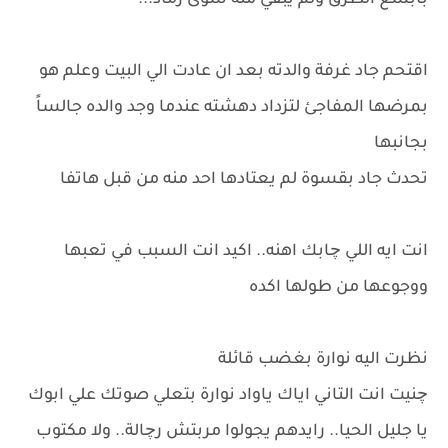
بابشع الطرق ولم يبقي منه سوى رماد...
اقتحم جاد غرفة والدته بعد ان عادت الي البيت وعلم هو
بمرضها المفاجئ لتزداد دهشته عندما وجد والده جالساً
بجانبها
تحدث جاد بقسوة لم يعتادها احد منه من قبل هاتفا
انت ايه اللي چابك اهنه.. اكيد انت السبب في تعبها
ووجوعها من طولها اكده
نظرت اليه نوارة بغضب قائلة
چنيت انت التاني اياك ياواد نوارة بتعلي صوتك علي ابوك
يا جليل الحيا.. رايدهم يجولوا مربتش رچالة.. ولا مكتوب