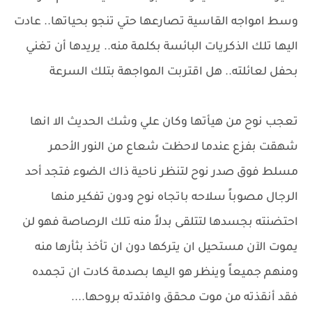
وسط امواجه القاسية تصارعها حتي تنجو بحياتها.. عادت
اليها تلك الذكريات البائسة بكلمة منه.. يريدها أن تغني
بحفل لعائلته.. هل اقتربت المواجهة بتلك السرعة
تعجب نوح من هيأتها وكان علي وشك الحديث الا انها
شهقت بفزع عندما لاحظت شعاع من النور الأحمر
مسلط فوق صدر نوح لتنظر ناحية ذاك الضوء فتجد أحد
الرجال مصوباً سلاحه باتجاه نوح ودون تفكير منها
احتضنته بجسدها لتتلقى بدلاً منه تلك الرصاصة فهو لن
يموت الآن مستحيل ان يتركها دون ان تأخذ بثأرها منه
ومنهم جميعاً وينظر هو اليها بصدمة كادت ان تجمده
فقد أنقذته من موت محقق وافتدته بروحها....