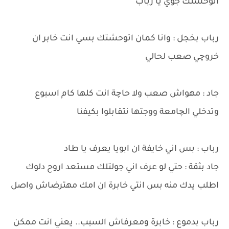
اتوحشتك جوي يا رباب
رباب بخجل : وانا كمان اتوحشتك بسي انت خابر ان
خروچي صعب لحالي
جاد : مهواش صعب ولا حاچة انت كلها كام اسبوع
وتدخلي الچامعة ووجتها نتقابلوا بكيفنا
رباب : بس اني خايفة ان ابويا يعرف يا طاد
جاد بثقة : حتي لو عرف اني جولتلك مستعد اروح دلوك
اطلب يدك منه بس انتي خابرة ان امك مهترضاش واصل
رباب بدموع : خابرة ومعرفاش السبب.. يعني انت ممكن