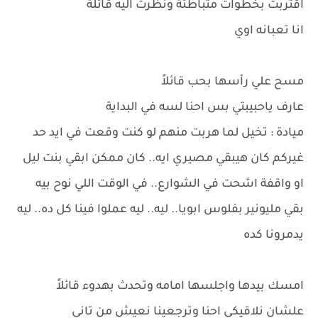
اقتربت بخطوات متباطئة ونظرت اليه قائلة
انا تعبانه اوي
مسح علي رأسها بحب قائلاً
عارف ياحبيبتي بس احنا لسه في البداية
ميادة : تخيل لما هربت منهم لو كنت وقعت في ايد حد
غيركم كان هيبقي مصيري ايه.. كان ممكن ابقي بنت ليل
او واقفة اشحت في الشوارع.. في الوقت اللي نوح بيه
بقي مليونير بفلوس ابويا.. ليه.. ليه عملوا فينا كل ده.. ليه
يدمرونا كده
امسك بيدها واجلسها امامه وتحدث بهدوء قائلاً
علشان نلاقيكي احنا وترجعينا نعيش من تاني