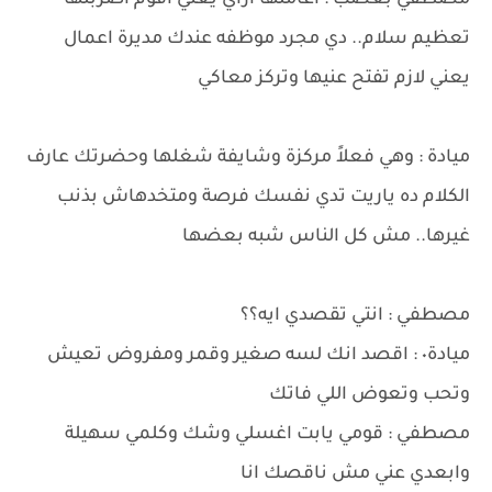
مصطفي بغضب : اعاملها ازاي يعني اقوم اضربلها
تعظيم سلام.. دي مجرد موظفه عندك مديرة اعمال
يعني لازم تفتح عنيها وتركز معاكي
ميادة : وهي فعلاً مركزة وشايفة شغلها وحضرتك عارف
الكلام ده ياريت تدي نفسك فرصة ومتخدهاش بذنب
غيرها.. مش كل الناس شبه بعضها
مصطفي : انتي تقصدي ايه؟؟
ميادة٠ : اقصد انك لسه صغير وقمر ومفروض تعيش
وتحب وتعوض اللي فاتك
مصطفي : قومي يابت اغسلي وشك وكلمي سهيلة
وابعدي عني مش ناقصك انا