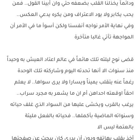
ودائماً يخذلنا القلب بضعفه حتي وان أبينا القول.. فمن
يحب يكابر ولا يود الاعتراف ومن يكره يدعي العكس..
وفي نهاية الأمر نواجه أنفسنا ولكن أسوأ ما في الأمر أن
المواجهة تأتي غالبا متأخرة
قضى نوح ليلته تلك هائماً في عالم اعتاد العيش به وحيداً
منذ سنوات الا أنها تحدته اليوم وشاركته تلك الوحدة
رغماً عنه يتقلب يميناً ويسارا ولا يرى سواها.. لا يعلم
احقاً اوقعته احداهن أم ان ما يشعر به مجرد سراب..
يرغب بالقرب ويخشى عليها من السواد الذي غلف حياته
وسنواته الماضية بأكملها.. فحياته بالفعل مليئة
بالعتمة ليس الا
أخذ يقلب بهاتفه ودون أن يدري كان يبحث عن صفحتها