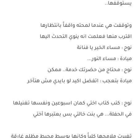
يستوقفها..
وتوقفت هي عندما لمحته واقفاً بانتظارها
اقترب منها فعلمت انه ينوي التحدث اليها
نوح : مساء الخير يا فنانة
ميادة : مساء النور...
نوح : محتاج من حضرتك خدمة.. ممكن
ميادة بتعجب : اتفضل اكيد لو بايدي مش هتأخر
نوح : كتب كتاب اختي كمان اسبوعين ونفسها تغنيلها
في الحفلة... هي بنت خالتي بس بعتبرها أختي
تغيرت ملامحها كلياً وكانها بوسط محيط مظلم غارقة