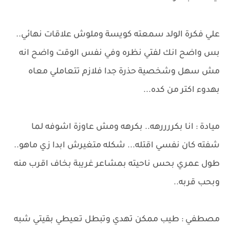
علي فكرة الولد سمعته كويسة وملوش علاقات نهائي..
بس واضح انك لفتي نظره وفي نفس الوقت واضح انه
مش سهل وشخصية حذرة جدا فلازم تتعاملي معاه
بهدوء اكتر من كده...
ميادة : انا بكررررهه.. بكرهه ومش عاوزة اشوفه لما
شفته كان نفسي اقتله... شكله متغيرش ابدا زي ماهو..
طول عمري بحس ناحيته بمشاعر غريبة بخاف اقرب منه
وبحب قربه..
مصطفي : طيب ممكن تهدي وتبطل تعيطي بقيتي شبه