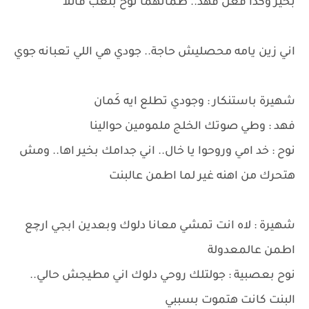
بخير وكذا فعل فهد.. طمأنهما نوح بتعب قائلاً
اني زين يامه محصليش حاجة.. جودي هي اللي تعبانه جوي
شهيرة باستنكار : وجودي تطلع ايه كَمان
فهد : وطي صوتك الخلج ملمومين حوالينا
نوح : خد امي وروحوا يا خال.. اني جدامك بخير اها.. ومش
هتحرك من اهنه غير لما اطمن عالبنت
شهيرة : لاه انت تمشي معانا دلوك وبعدين ابجي ارچع
اطمن عالمعدولة
نوح بعصبية : جولتلك روحي دلوك اني مطيجش حالي..
البنت كانت هتموت بسببي