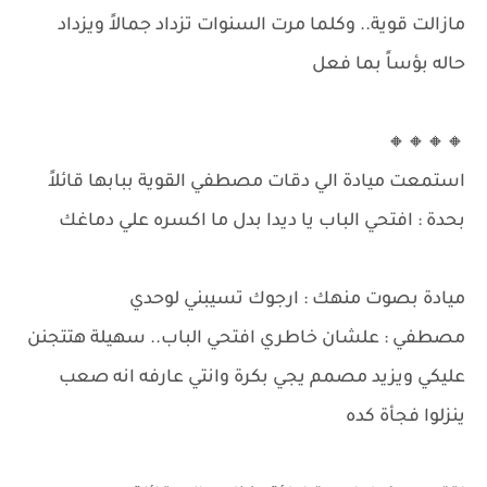
مازالت قوية.. وكلما مرت السنوات تزداد جمالاً ويزداد
حاله بؤساً بما فعل
🔸🔸🔸🔸
استمعت ميادة الي دقات مصطفي القوية ببابها قائلاً
بحدة : افتحي الباب يا ديدا بدل ما اكسره علي دماغك
ميادة بصوت منهك : ارجوك تسيبني لوحدي
مصطفي : علشان خاطري افتحي الباب.. سهيلة هتتجنن
عليكي ويزيد مصمم يجي بكرة وانتي عارفه انه صعب
ينزلوا فجأة كده