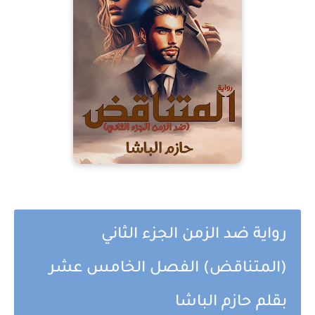
رواية ضد الزمن الجزء الثاني
(المتناقض) الفصل الخامس عشر
بقلم حازم الباشا