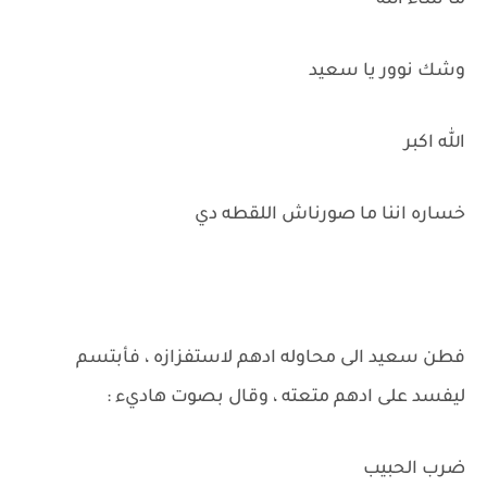
ما شاء الله
وشك نوور يا سعيد
الله اكبر
خساره اننا ما صورناش اللقطه دي
فطن سعيد الى محاوله ادهم لاستفزازه ، فأبتسم
ليفسد على ادهم متعته ، وقال بصوت هاديء :
ضرب الحبيب