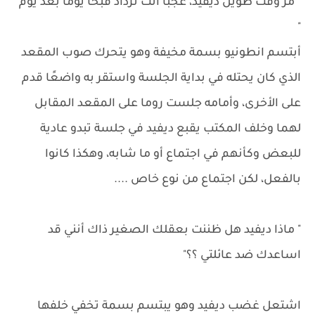
" مر وقت طويل ديفيد، عجبًا أنت تزداد قبحًا يومًا بعد يوم
"
أبتسم انطونيو بسمة مخيفة وهو يتحرك صوب المقعد
الذي كان يحتله في بداية الجلسة واستقر به واضعًا قدم
على الأخرى، وأمامه جلست روما على المقعد المقابل
لهما وخلف المكتب يقبع ديفيد في جلسة تبدو عادية
للبعض وكأنهم في اجتماع أو ما شابه، وهكذا كانوا
بالفعل، لكن اجتماع من نوع خاص ....
" ماذا ديفيد هل ظننت بعقلك الصغير ذاك أنني قد
اساعدك ضد عائلتي ؟؟"
اشتعل غضب ديفيد وهو يبتسم بسمة تخفي خلفها