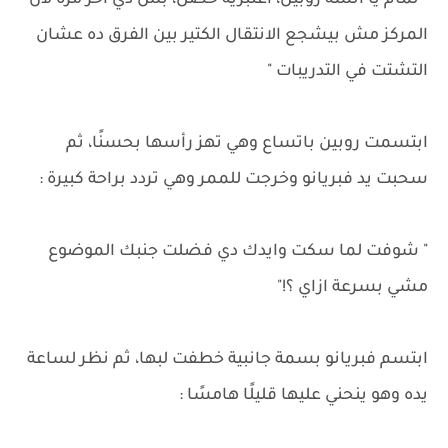
" تمام يا آنسة روبين، اعتبريه حصل، بس دي آخر مرة لأن
المركز مش بيشجع الانتقال الكتير بين الفرق ده عشان
التشتت في التدريبات "
ابتسمت روبين باتساع وهي تهز رأسها بحسنًا، ثم
سحبت يد فبريانو وخرجت للممر وهي تردد براحة كبيرة :
" شوفت لما سكت وايدك دي فضلت جنبك الموضوع
مشي بسرعة ازاي ؟!"
ابتسم فبريانو بسمة جانبية خطفت لبها، ثم نظر لساعة
يده وهو ينحني عليها قليلًا هامسًا :