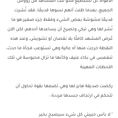
الافواه، لن تستطيع محو تلك المشاهد من روؤس
الجميع، بعدما ظنت أنهم نسوها قديمًا، فقد نُشرت
قديمًا مشوشة بعض الشيء وفقط جزء صغير هو ما
نُشر لها وهي تبكي وتصرخ أن يساعدها أحدهم، لكن الآن
عُرض المشهد كاملًا بلا نقصان أو تشويش، وعند هذه
النقطة خرجت منها آه عالية وهي تستوعب فجأة ما حدث،
تنغمس في بكاء عنيف وكأنها ما تزال محبوسة في تلك
اللحظات المهينة
ركضت صديقة هايز لها وهي تضمها بقوة تحاول أن
تتحكم في ارتجاف جسدها مرددة :
" لا بأس حبيبتي كل شيء سيصبح بخير