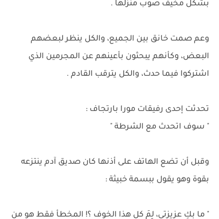
بشكل مخيف صوب منزلها .
وعم صمت خانق بين الجميع، والكل ينظر لبعضهم
البعض، وكأنهم يبحثون بأعينهم عن المجرمين الذي
اشتركوا فيما حدث، والكل يترقب القادم .
تحدثت إحدى رفيقات مورا بارتجاف :
" سوف اتحدث مع الشرطة "
وقبل أن تضع الهاتف على أذنها كان صديق آدم ينتزعه
بقوة وهو يقول ببسمة خبيثة :
" ما بكِ عزيزتي، لِمَ كل هذا الخوف ؟! المخطأ فقط هو من