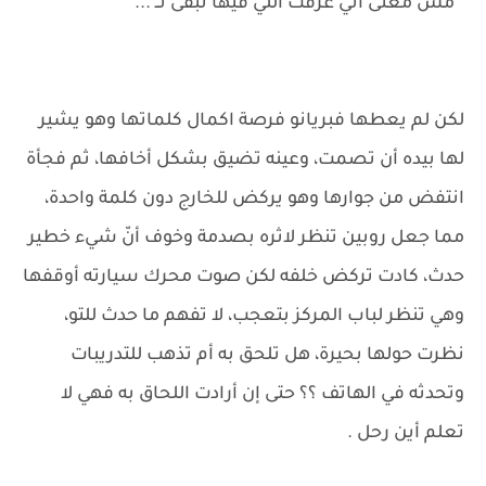
" مش معنى اني عرفت اللي فيها تبقى تــ ..."
لكن لم يعطها فبريانو فرصة اكمال كلماتها وهو يشير
لها بيده أن تصمت، وعينه تضيق بشكل أخافها، ثم فجأة
انتفض من جوارها وهو يركض للخارج دون كلمة واحدة،
مما جعل روبين تنظر لاثره بصدمة وخوف أنّ شيء خطير
حدث، كادت تركض خلفه لكن صوت محرك سيارته أوقفها
وهي تنظر لباب المركز بتعجب، لا تفهم ما حدث للتو،
نظرت حولها بحيرة، هل تلحق به أم تذهب للتدريبات
وتحدثه في الهاتف ؟؟ حتى إن أرادت اللحاق به فهي لا
تعلم أين رحل .