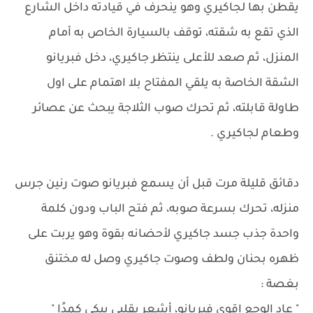
يقطن بها لجاكيري وهو ينحرف في قيادته داخل الشارع
الذي تقع به شقته، توقف بالسيارة الخاص به أمام
المنزل، ثم صعد للأعلى ينتظر جاكيري، دخل فبريانو
الشقة الخاصة به يلقي المفتاح بلا اهتمام على اول
طاولة قابلته، ثم تحرك صوب الثلاجة يبحث عن عصائر
وطعام لجاكيري .
دقائق قليلة مرت قبل أن يسمع فبريانو صوت رنين جرس
منزله، تحرك بسرعة صوبه، ثم فتح الباب ودون كلمة
واحدة جذب جسد جاكيري لأحضانه بقوة وهو يربت على
ظهره بحنان ولطف وصوت جاكيري وصل له مختنق
بغصة :
" عاد الوجع اقوى فبريانو، أشعر بقلبي يبكي كمدًا "