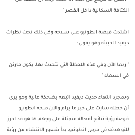
" اتمنى ألا تنزعج من ذلك، أنا فقط أردت أن تخفف من
الكثافة السكانية داخل القصر "
اشتدت قبضة انطونيو على سلاحه وكل ذلك تحت نظرات
ديفيد الخبيثة وهو يقول :
" ربما الآن وفي هذه اللحظة التي نتحدث بها، يكون مارتن
في السماء "
وبمجرد انتهاء حديث ديفيد اتبعه بضحكة عالية وهو يرى
أن خطته سارت على خير ما يرام والآن منحه انطونيو
فرصة رؤية نتائج أفعاله متمثلة على وجهه، ها هو قد احرز
للتو هدفه في مرمى انطونيو، بدأ شعور الانتشاء من رؤية