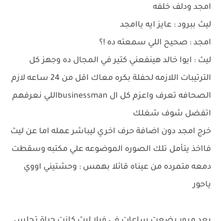
امجد ودلف خلفه
ليث ببرود : عايز ايه ياامجد
امجد : صحيح اللي سمعته ده !؟
ليث : ايوا خالد هينفعني كتير في المجال ده وجهز كل
الترتيبات اللازمه لحفلة بكره معاك اقل من 24 ساعه لازم
الصحافه تعرف واعزم كل ال businessmanاللي نعرفهم
اتفضل شوف شغلك
خرج امجد دون اضافة حرف اخري ليباشر عمله اما عن ليث
فااخذ يتأمل تلك الصوره الموضوعه علي مكتبه وسقطت
دمعه متمرده من عيناه قائلا بهمس : وحشتيني اووي
ياحور
بعد مرور بضعت ساعات في فيلا ليث كانت حياة تجلس