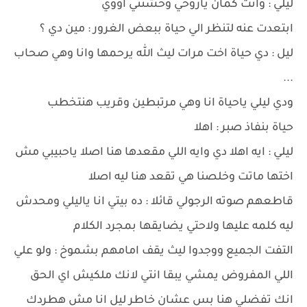
ليلي : وانت كمان ياروحي وحشتني اووي
ابتعدت عنه لتنظر الي حياة ببعض الغرور : مين دي ؟
ليل : دي حياة اخت مرات ليث الله يرحمها وانا وهي صحاب
...
ودي ليلي ياحياة انا وهي مرتبطين وقريب هنتخطب
حياة بنفاذ صبر : اهلا
ليلي : ايه اهلا دي وايه اللي مقعدها هنا اصلا ياحبيبي مش
اختها ماتت وخلصنا هي تقعد هنا ليه اصلا
قاطعهم صوته الرجولي قائلا : ده بيتي انا ياليلي ومحدش
ليه كلمه عليها ولاحتي يضايقها بمجرد الكلام
التفت الجميع ووجدوا ليث يقف امامهم بشموخ : ولو علي
اللي المفروض يمشي يبقا انتي لانك ملكيش اي الحق
انك تفضلي هنا بس عشان خاطر ليل انا مش هطردك