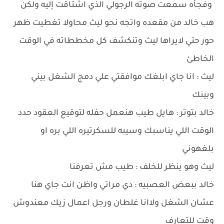
وفجأه سمعت صوته الرجولي الذي اشتاقت إليه ولكن
هب خالد من مقعده واتجه نحو ليث محاولا تغطيت ظهر
حور حتي لايراها ليث وتنكشف كل مخططاته في الوقت
الخاطئ
ليث : انا جاي ابلغك موافقتي علي دمج الشغل بيني
وبينك
خالد بتوتر : هايل طيب هنعمل حفله لتوقيع العقود حدد
الوقت اللي يناسبك وسيبه للسكرتيره اللي بره او
بلغهوني
ليث وهو ينظر للخلف : طيب مش تعرفنا
خالد ببعض العصبيه : دي مراتي واظن انت جاي هنا
عشان الشغل ولاانا غلطان ورجل اعمال زيك معندوش
وقت للتعارف