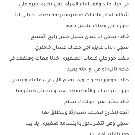
في فيلا خالد وقف امام المرآه يلقي نظره اخيره علي
شكله العام فادخلت صغيرته مردفه بغضب : بابي انا
عاوزه اجي معاك مليس دعوه
خالد : سجي انا عندي شغل مش رايح اتفسح
سجي : لاانا عايزه اجي معاك عسان خاطري
دلفت حور علي كلمات الصغيره : خدنا معاك وهنقعد في
قاعه تانيه او في اي حته بعيد
خالد : حووور برضو عاوزه تنفذي اللي في دماغك ولبستي
حور : بليز ياخالد والله هنقعد بعيد ومحدش هيشوفنا
خالد بنفاذ صبر : قولت لا سلام
اتجه للخارج ليصعد بسيارته وينطلق بها
سجي وهي تنظر لحور باابتسامه صغيره : يلا بينا
حور باابتسامه : يلا