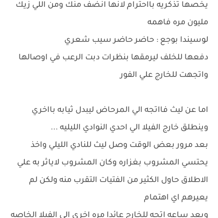
يخصها تذكريه بااحترام لانها انضف منك ومن اللي زيك
مليون مره فاهمه
لوسيندا بوجع : حاضر حاضر سيب شعري
دفعها للخلف ليرمقها بنظرات دبت الرعب في اوصالها
واتجهت للخارج علي الفور
اما عن ليث فااتجه الي المرحاض ليبدل ثيابه بااخري
وينطلق خارج الفيلا الي احدي النوادي الليليه ...
بعد مرور بعض الوقت وصل ليث للنادي الليلي واخذ
يحتسي المشروب بغزاره وكان المشروب لاياثر به علي
الاطلاق حاول الكثير من الفتيات التقرب منه ولكن لم
يعيرهم اي اهتمام
وبعد ساعه اتجه للخارج عائدا مره اخري الي الفيلا الخاصه