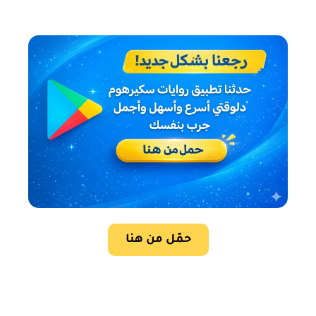
حمّل من هنا