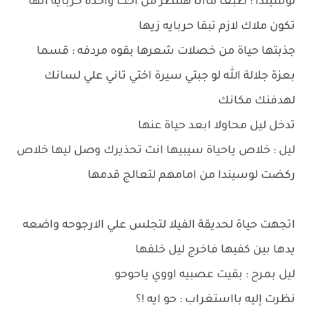
لوسيندا : طبعا ماانا هنتظر من اخت واحده حربايه انها
تكون ملاك لازم تبقا حربايه زيها
جذبتها حياة من خصلات شعرها بقوه مردفه : قسما
بعزة جلالة الله لو جبتي سيرة اختي تاني علي لسانك
لهدفنك مكانك
تدخل ليل محاولا ابعد حياة عنها
ليل : خلاص ياحياة سيبيها انت تحذيرك وصل ليها خلاص
ركضت لوسيندا من امامهم لتعالج قدمها
اتجهت حياة لحديقة الفيلا لتجلس علي الارجوحه واضعه
يدها بين كفيها فاخرج ليل خلفها
ليل بمرح : بقيت عصبيه اووي ياحوحو
نظرت إليه بااستغراب : حو ايه !؟