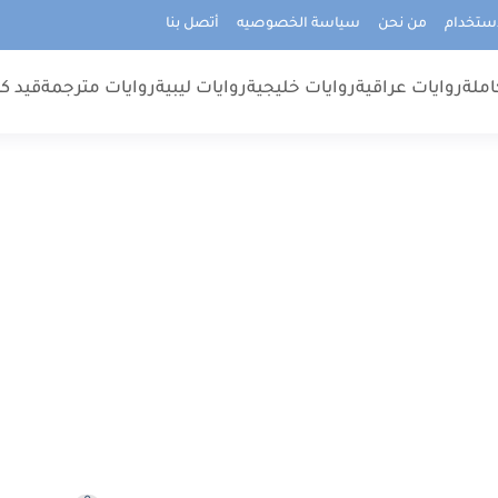
استخدام
من نحن
سياسة الخصوصيه
أتصل بنا
املة
روايات عراقية
روايات خليجية
روايات ليبية
روايات مترجمة
قيد كت