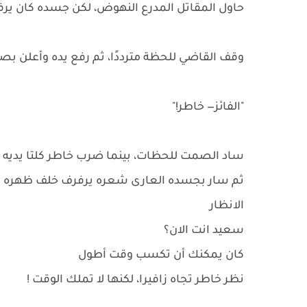
حاول المقاتل المدرع النهوض، لكن جسده كان يرف
وقف القاضي للحظة مترددًا، ثم رفع يده وأعلن بصوت
"الفائز— خاطر!"
ساد الصمت للحظات، بينما ضرب خاطر كلتا يديه
ثم سار بجسده العارى شعره يرفرف خلف ظهره 
الانظار
سعيد انت الان؟
كان يمكنك أن تكسب وقت أطول
نظر خاطر تجاه زافيرا، لكنها لا تملك الوقت !