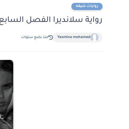
روايات شيقه
رواية سلانديرا الفصل السابع عشر 17 بقلم اسم
Yasmina mohamed
منذ بضع سنوات