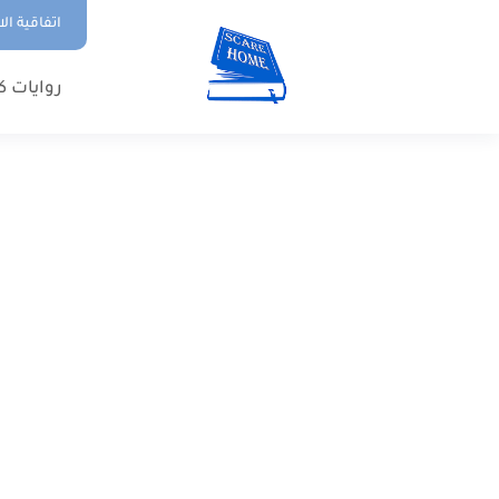
اتفاقية ال
روايات ك