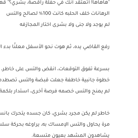
"هاهاها! أتعتقد أنك في حفلة راقصة، بشري؟" قه
الرهانات خلف الحلبه كانت 100٪ لصالح والتس
لم يوجد ولا جنى ولا بشرى اختار المجازفه
رفع القاضي يده، ثم هوت نحو الأسفل معلنًا بدء ال
بسرعة تفوق التوقعات، انقض والتس على خاطر، 
خطوة جانبية خاطفة جعلت قبضة والتس تصطدم ب
لم يمنح والتس خصمه فرصة أخرى، استدار بلكمة 
خاطر لم يكن مجرد بشري، كان جسده يتحرك بانسيا
مرة يحاول والتس الإمساك به، يراوغه بحركة سلس
يشاهدون المشهد بعيون متسعة.