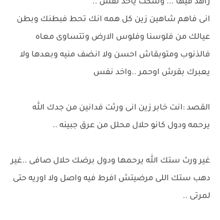
زاهد فيها ... وسكت ياخد نفس ..
انى فاهم شاهين زين كل همه انك تحط فبطنك وبطن
عيالك من فلوسنا وفلوس الارض وتتساوى معاه
فالذنوب ومتوبقاش احسن ولا انضف منيه وبعدها ولا
يعبرك بقرش اوحمر ..واخد نفس
القصد :انت خابر زين انى ورثت فدانين من جدك الله
يرحمه ودول كانو حلال محلل من عرق جبينه ..
غير ورث ستك الله يرحمها ودول برضك حلال صافى ..غير
دهب ستك اللى مرضيتش افرط فيه واصل ولا اوريه حتى
لمرتى ..