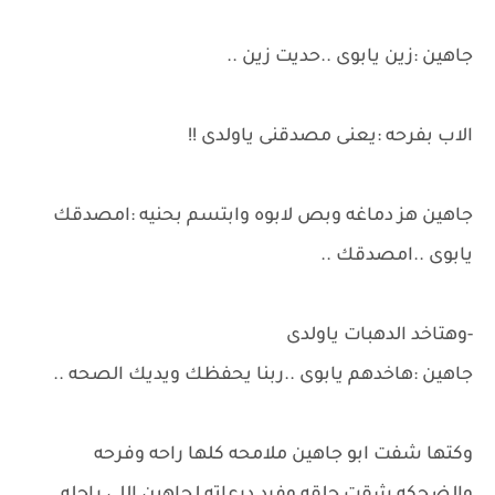
جاهين :زين يابوى ..حديت زين ..
الاب بفرحه :يعنى مصدقنى ياولدى !!
جاهين هز دماغه وبص لابوه وابتسم بحنيه :امصدقك
يابوى ..امصدقك ..
-وهتاخد الدهبات ياولدى
جاهين :هاخدهم يابوى ..ربنا يحفظك ويديك الصحه ..
وكتها شفت ابو جاهين ملامحه كلها راحه وفرحه