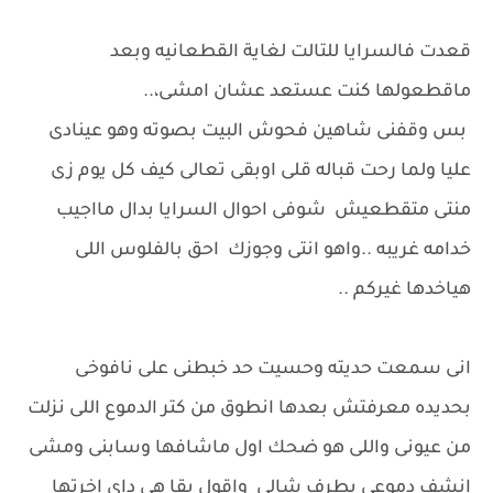
قعدت فالسرايا للتالت لغاية القطعانيه وبعد
ماقطعولها كنت عستعد عشان امشى،..
بس وقفنى شاهين فحوش البيت بصوته وهو عينادى
عليا ولما رحت قباله قلى اوبقى تعالى كيف كل يوم زى
منتى متقطعيش شوفى احوال السرايا بدال مااجيب
خدامه غريبه ..واهو انتى وجوزك احق بالفلوس اللى
هياخدها غيركم ..
انى سمعت حديته وحسيت حد خبطنى على نافوخى
بحديده معرفتش بعدها انطوق من كتر الدموع اللى نزلت
من عيونى واللى هو ضحك اول ماشافها وسابنى ومشى
انشف دموعى بطرف شالى واقول بقا هى داى اخرتها