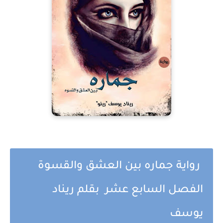
رواية جماره بين العشق والقسوة
الفصل السابع عشر بقلم ريناد
يوسف