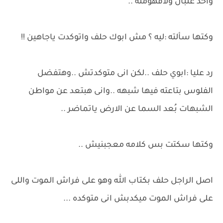
واحد غلبان ولافهومله ..
وكتها سألته :ليه ؟ مش ابوك حلف واتوكدت ياجاهين !!
رد عليا :ابوي حلف ..لكن انى متوكدتش ..وهتفضل
الفلوس بتاعته فيها شبهه ..وانى هبتعد عن مواطن
الشبهات بُعد السما عن الارض ياتماضر ..
وكتها سكتت بس كلامه معجبنيش ..
اصل الراجل حلف بكتاب الله وهو على فراش الموت واللى
على فراش الموت ميكدبش انى متوكده ...