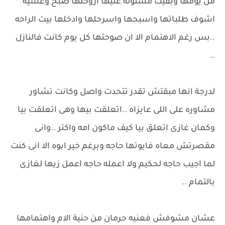
من يومها وبقيت مسئوله عنيها اروحلها صبح وعشيه
اشوف طلباتها واسبحها واسرحلها وادخلها بيت الراحه
..بس رغم الاهتمام الا ان صوحتها كل يوم كانت فالنازل
..
لدرجة انها مبقتش تقدر تتحدت واصل وكانت تشاور
مشاوره على اللى عايزاه ..اتعلقت بيها وهى اتعلقت بيا
وكمان غازى اتعلق بيا كيف ماكون امه واكتر ..وانى
مقصرتش معاه فايوتها حاجه وبرغم خير ابوه الا انى كنت
لما اجيب حاجه لحكيم ولا اعمله حاجه اعمل زيها لغازى
بالتمام ..
عشان مشوفش فعنيه حرمان من حنية الام واهتمامها