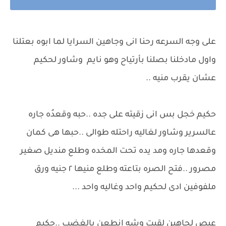
على وجه السرعه رحنا انى وجاهين السرايا لما ابوه بعتلنا
واول مادخلنا بصلنا بأرتياح وهو نايم وشاور لحكيم
عشان يقرب منيه ..
حكيم خجل بس انى زقيته على جده ..حبه وقعدُه جاره
عالسرير وشاور لغاليه راحتله طوالى ..حبها هى كمان
وقعدها جاره ومد يده تحت المخده وطلع منديل صغير
مصرور ..فتح الصره بتاعته وطلع منيها ٢ جنيه ورق
ملفوفين ادى لحكيم واحد وغاليه واحد ...
عبص لجاهين لقيت وشه انطعن بالغضب ..حكيم