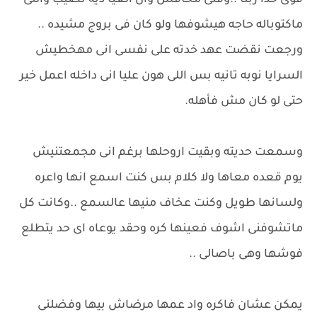
قوى حدا ربنا ..وقلى مخافش وان العيا ديه نصيب واللى
ماكتوباله حاجه هيشوفها ولو كان فى بروج مشيده ..
ورجعت نقضت عهد خدته على نفسى انى مهخطيش
السرايا نوبه تانيه بس اللى هون عليا انى داخله اعمل خير
حتى لو كان مش فأهله.
وسمعت حديته وبقيت اروحلها برغم انى مجمعتنيش
يوم قعده معاها ولا كلام بس كنت اسمع انها واعره
ولسانها طويل وكنت عخاف منيها عالسمع ..وكانت كل
ماتشوفنى اشوف فعينها كره وحقد يوعاه اى حد يتطلع
فوشها وهى باصالى ..
يمكن عشان فاكره واد عمها مرضاش بيها وفضلنى