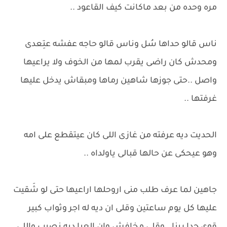
مره وحده من بعد ماكانت كيف القاعود ..
ناس قالو حداها سُل وناس قالو حاجه عفشه عتِعدى
ومحدش كان راضى يقرب لمها من الخوف ولا يراعيها
واصل ..حتى جوزها شاهين رماها ومبقاش يدخل عليها
غرفتها ..
الحديت ديه عرفته من غازى اللى كان عيتقطع على امه
وهو عيحكى عن حالها قبالى ياولداه ..
جاهين لما عرف طلب منى اروحلها اراعيها حتى لو شَقيت
عليها كل يوم ساعتين وقلى ان ديه له اجر وثواب كبير