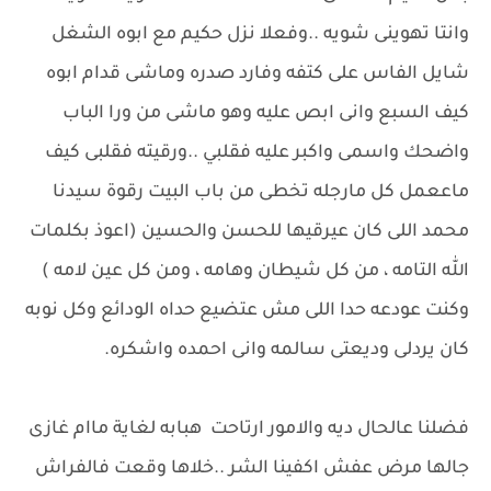
وانتا تهوينى شويه ..وفعلا نزل حكيم مع ابوه الشغل
شايل الفاس على كتفه وفارد صدره وماشى قدام ابوه
كيف السبع وانى ابص عليه وهو ماشى من ورا الباب
واضحك واسمى واكبر عليه فقلبي ..ورقيته فقلبى كيف
ماععمل كل مارجله تخطى من باب البيت رقوة سيدنا
محمد اللى كان عيرقيها للحسن والحسين (اعوذ بكلمات
الله التامه ، من كل شيطان وهامه ، ومن كل عين لامه )
وكنت عودعه حدا اللى مش عتضيع حداه الودائع وكل نوبه
كان يردلى وديعتى سالمه وانى احمده واشكره.
فضلنا عالحال ديه والامور ارتاحت هبابه لغاية ماام غازى
جالها مرض عفش اكفينا الشر ..خلاها وقعت فالفراش