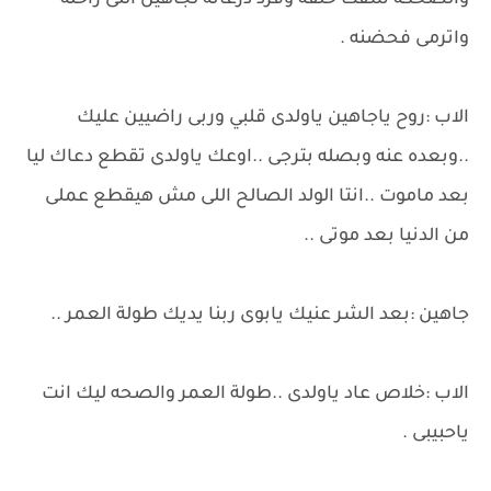
والضحكه شقت حلقه وفرد درعاته لجاهين اللى راحله
واترمى فحضنه .
الاب :روح ياجاهين ياولدى قلبي وربى راضيين عليك
..وبعده عنه وبصله بترجى ..اوعك ياولدى تقطع دعاك ليا
بعد ماموت ..انتا الولد الصالح اللى مش هيقطع عملى
من الدنيا بعد موتى ..
جاهين :بعد الشر عنيك يابوى ربنا يديك طولة العمر ..
الاب :خلاص عاد ياولدى ..طولة العمر والصحه ليك انت
ياحبيبى .