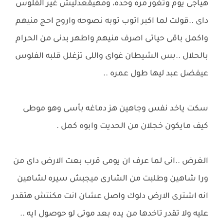
هياجى يوم وتغور مره وحده، ومهيقعدليش غير الفلوس
داى ..قولت لما اكبر اتوب توبه نصوحه واروح احج منيهم
واكمل باقى حياتى اصرف منيهم واطهر بدنى من الحرام
بالحلال ..بس الشيطان غواى واللى تزغلل قلبه الفلوس
عيفضل عبد ليها طول عمره ..
سكت ياخد نفس وجاهين هز دماغه بأسى وهو موطى
كيف مايكون خجلان من الحديت وابوه كمل .
الغرض ..انى لما عرف ان يومى قرب بعت الارض داى من
ورا شاهين وطلبت من الشارى ميجبش سيره لشاهين
انه اشترى الارض دلوك واصل عشان انت مكنتش هتقدر
عليه ولا تقدر تاخدها من يده بعد موتى لو حوصول ايه ..