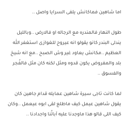
اما شاهين فماكانش يلفى السرايا واصل ..
طول النهار فالمندره مع الرجاله او فالارض ..وبالليل
يندلى البندر كانو يقولو انه عيروح للغوازى استغفر الله
العظيم ..مكانش يعاود غير وش الصبح ..مع انه شيخ
بلد والمفروض يكون قدوه ومثل لكنه كان مثل فالفُجر
والفسوق ..
لما كانت تاجى سيرة شاهين عمايله قدام جاهين كان
يقول شاهين عيمل كيف ماطلع لقى ابوه عيعمل ..وكان
كيف اللى قالو هذا ماوجدنا عليه آبائُنا واجدادنا ..