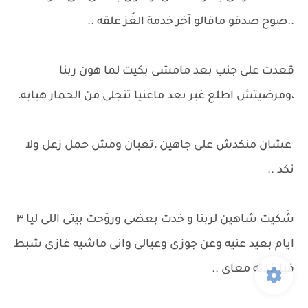
..صوح صدقو ماقالو آخر خدمة الغُز علقه ..
قعدت على جنب بعد مامشى بكيت لما هون ربنا
،ومرضيتش اطلع غير بعد ماعنيا تنجلى من الحمار هبابه،
عشان منكدش على جاهين ،تعبان ومش حمل زعل ولا
نكد ..
شَكيت شاهين لربنا و خدت بعضى وروَحت بيتى اللى ليا ٣
ايام بعيد عنيه وعن جوزى وعيالى وانى ماشيه غازى شبط
فيا خدته معاى ..