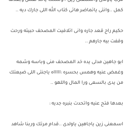
قرب ياولدى واسمعنى زين ..وسكت ياخد نفس وبعدها
كمل ..وانتى ياتماضر هاتى كتاب الله اللى جارك ديه ..
حكيم راح قعد جاره وانى اتلافيت المصحف حبيته ورحت
وقفت بيه جارهم ..
ابو جاهين مدلى يده خد المصحف منى وباسه وشمه
وغمض عنيه وهمس بحسره :اااااه ياجنتى اللى ضيعتك
من يدى بالسعى ورا المال واللهو ..
بعدها فتح عنيه واتحدت بنبره جديه :
اسمعنى زين ياجاهين ياولدى ..قدام مرتك وربنا شاهد