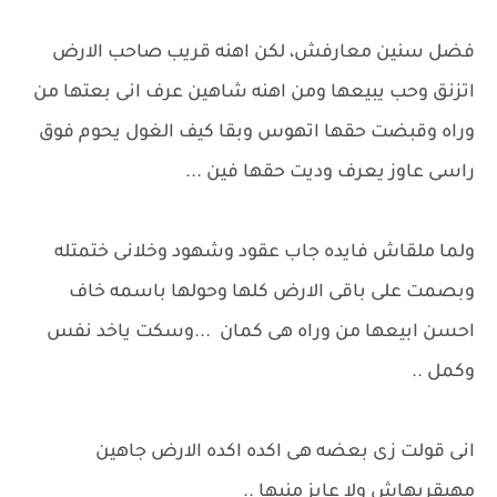
فضل سنين معارفش، لكن اهنه قريب صاحب الارض
اتزنق وحب يبيعها ومن اهنه شاهين عرف انى بعتها من
وراه وقبضت حقها اتهوس وبقا كيف الغول يحوم فوق
راسى عاوز يعرف وديت حقها فين ...
ولما ملقاش فايده جاب عقود وشهود وخلانى ختمتله
وبصمت على باقى الارض كلها وحولها باسمه خاف
احسن ابيعها من وراه هى كمان ...وسكت ياخد نفس
وكمل ..
انى قولت زى بعضه هى اكده اكده الارض جاهين
مهيقربهاش ولا عايز منيها ..