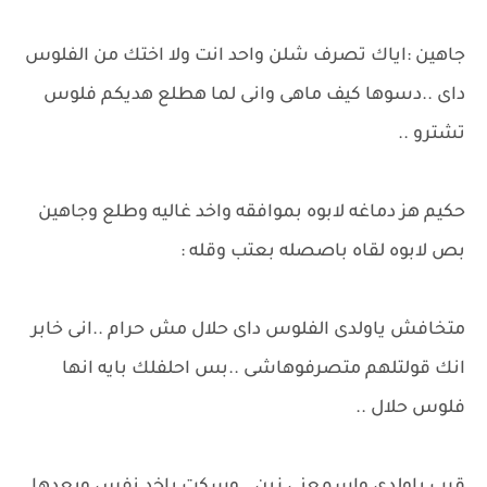
جاهين :اياك تصرف شلن واحد انت ولا اختك من الفلوس
داى ..دسوها كيف ماهى وانى لما هطلع هديكم فلوس
تشترو ..
حكيم هز دماغه لابوه بموافقه واخد غاليه وطلع وجاهين
بص لابوه لقاه باصصله بعتب وقله :
متخافش ياولدى الفلوس داى حلال مش حرام ..انى خابر
انك قولتلهم متصرفوهاشى ..بس احلفلك بايه انها
فلوس حلال ..