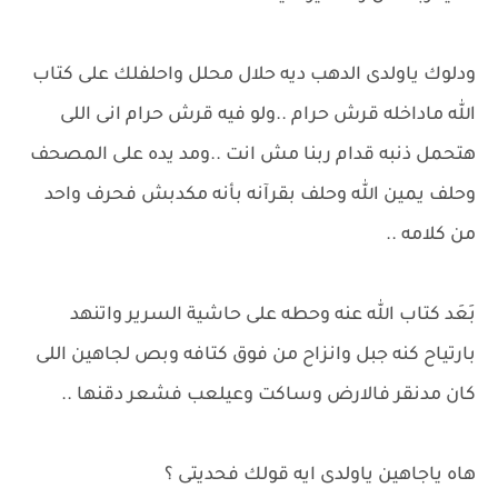
ودلوك ياولدى الدهب ديه حلال محلل واحلفلك على كتاب
الله ماداخله قرش حرام ..ولو فيه قرش حرام انى اللى
هتحمل ذنبه قدام ربنا مش انت ..ومد يده على المصحف
وحلف يمين الله وحلف بقرآنه بأنه مكدبش فحرف واحد
من كلامه ..
بَعَد كتاب الله عنه وحطه على حاشية السرير واتنهد
بارتياح كنه جبل وانزاح من فوق كتافه وبص لجاهين اللى
كان مدنقر فالارض وساكت وعيلعب فشعر دقنها ..
هاه ياجاهين ياولدى ايه قولك فحديتى ؟