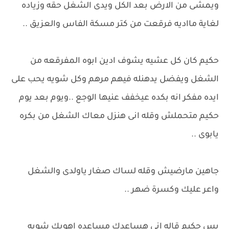
ويمشى من الارض بعد الكل ويدى الشغل حقه وزياده
لغاية مااديه فرقعت من كتر مسكة الفاس والعزيق ..
حكيم كان كل عشيه يشوف ادين ابوه المفرقعه من
الشغل ويفضل يدهنله فيهم مرهم وكل شويه يحب على
ايده مفكر انه بكده عيخفف عنيها الوجع ..ويوم بعد يوم
حكيم متحملش وقله انى هنزل معاك الشغل من بكره
يابوى ..
جاهين مارضيش وقله لساك صغار ياولدى والشغل
واعر عليك وكسرة ضهر ..
بس حكيم قاله انى هساعدك مساعده اهويك شويه