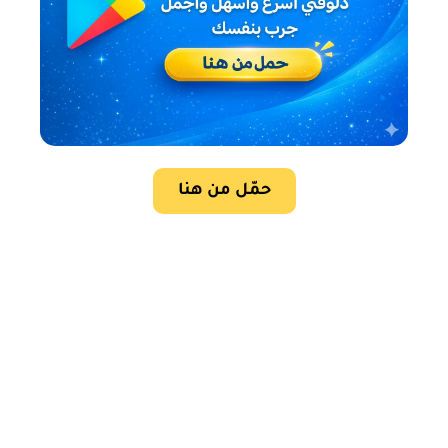
حمّل من هنا