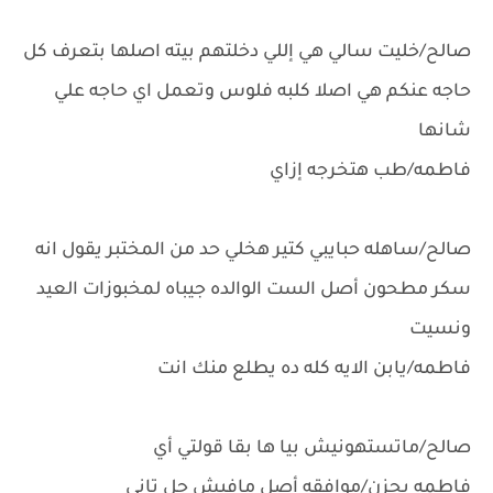
صالح/خليت سالي هي إللي دخلتهم بيته اصلها بتعرف كل
حاجه عنكم هي اصلا كلبه فلوس وتعمل اي حاجه علي
شانها
فاطمه/طب هتخرجه إزاي
صالح/ساهله حبايبي كتير هخلي حد من المختبر يقول انه
سكر مطحون أصل الست الوالده جيباه لمخبوزات العيد
ونسيت
فاطمه/يابن الايه كله ده يطلع منك انت
صالح/ماتستهونيش بيا ها بقا قولتي أي
فاطمه بحزن/موافقه أصل مافيش حل تاني