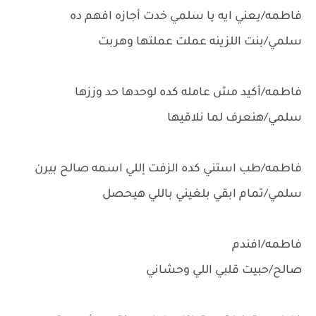
فاطمه/يعني ايه يا سلمي خدت أجازه افهم ده
سلمي/بنت اللزينه عملت عملتها وهربت
فاطمه/أكيد مش عامله كده لوحدها حد وززها
سلمي/هنعرف لما نلاقيها
فاطمه/طب استني كده الزفت إللي اسمه صالح بيرن
سلمي/تمام ابقي بلغيني باللي هيحصل
فاطمه/افندم
صالح/حبيت قلبي اللي وحشاني