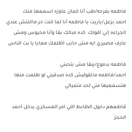
فاطمه بفرحه/طب أنا كمان عاوزه اسمعها منك
احمد بزعل/ياريت يا فاطمه أنا لما كنت حر ماكنتش عندي
الجراءه إني اقولك كده مبالك بقا وأنا محبوس ومش
عارف مصيري ايه مش حابب اظلمك معايا يا بت الناس
فاطمه بدموع/يبقا مش بتحبني
احمد/فاطمه ماتقوليش كده صدقيني لو طلعت منها
هتسمعيها مني لحد متميالي
قاطعهم دخول الظابط اللي امر العسكري يدخل احمد
الحجز