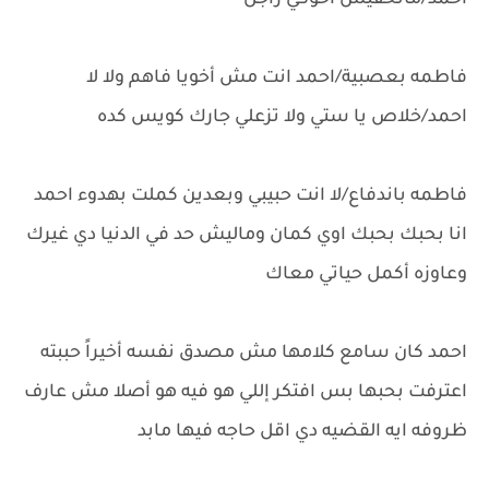
احمد/ماتخفيش اخوكي راجل
فاطمه بعصبية/احمد انت مش أخويا فاهم ولا لا
احمد/خلاص يا ستي ولا تزعلي جارك كويس كده
فاطمه باندفاع/لا انت حبيبي وبعدين كملت بهدوء احمد
انا بحبك بحبك اوي كمان وماليش حد في الدنيا دي غيرك
وعاوزه أكمل حياتي معاك
احمد كان سامع كلامها مش مصدق نفسه أخيراً حببته
اعترفت بحبها بس افتكر إللي هو فيه هو أصلا مش عارف
ظروفه ايه القضيه دي اقل حاجه فيها مابد