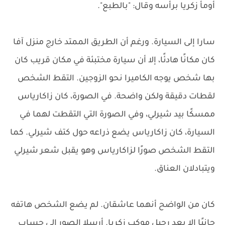
أومأ زكريا برأسه وقال: "بالطبع".
سارا إلى السيارة. ورغم أن الطريق الممتد خارج منزل آفا
كان مكانًا هادئًا، إلا أن سيارة مختبئة في مكان قريب كان
بها شخص يوجه الكاميرا نحو الزوجين. التقط الشخص
لقطات دقيقة ولكن واضحة. في الصورة، كان زاكارياس
ممسكًا بيد شيرلي، وفي الصورة التي التقطت لهما في
السيارة، كان زاكارياس يضع ذراعه حول كتف شيرلي. كما
التقط الشخص صورًا لزاكارياس وهو يقبل شعر شيرلي
ويتبادلان العناق.
كان من الواضح أنهما عاشقان. لم يضع الشخص هاتفه
جانبًا إلا بعد رحيل موكب زكريا. أرسلا الصور إلى حساب