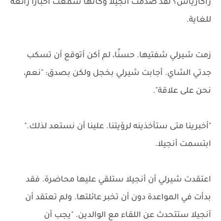
زاكارياس؟ لقد صُدمت أنجيلا وكأنها سمعت أخبارًا رائعة
للغاية.
زمت شيرلي شفتيها. حسنًا، لم أكن أتوقع أن تسكب
جدتي الشاي. أجابت شيرلي بخجل ولكن بصدق: "نعم،
نحن على علاقة".
"أخبرينا متى ستأخذينه لرؤيتنا. علينا أن نستعد لذلك."
ابتسمت أنجيلا.
اعتقدت شيرلي أن أنجيلا ستلقي عليها محاضرة. فقد
بدأت في المواعدة دون أن تخبر عائلتها. ولم تعتقد أن
أنجيلا ستتحدث عن اللقاء مع الوالدين. "يجب أن