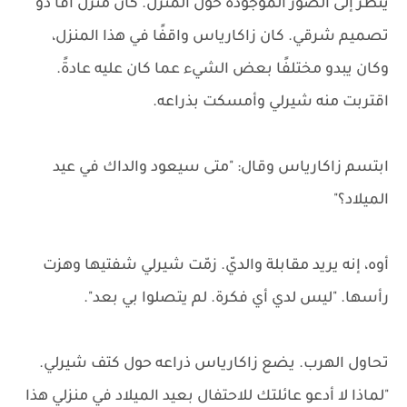
ينظر إلى الصور الموجودة حول المنزل. كان منزل آفا ذو
تصميم شرقي. كان زاكارياس واقفًا في هذا المنزل،
وكان يبدو مختلفًا بعض الشيء عما كان عليه عادةً.
اقتربت منه شيرلي وأمسكت بذراعه.
ابتسم زاكارياس وقال: "متى سيعود والداك في عيد
الميلاد؟"
أوه، إنه يريد مقابلة والديّ. زمّت شيرلي شفتيها وهزت
رأسها. "ليس لدي أي فكرة. لم يتصلوا بي بعد".
تحاول الهرب. يضع زاكارياس ذراعه حول كتف شيرلي.
"لماذا لا أدعو عائلتك للاحتفال بعيد الميلاد في منزلي هذا