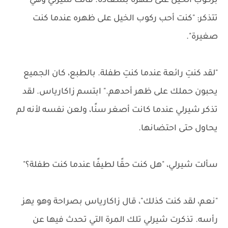
بركوب الخيل على ظهره بسعادة. قالت شيرلي وهي
تتذكر: "كنت أحب ركوب الخيل على ظهره عندما كنت
صغيرة".
"لقد كنتِ رائعة عندما كنتِ طفلة. بالطبع، كان الجميع
يحبون حملك على ظهر أحدهم." ابتسم زاكارياس. لقد
تذكر شيرلي عندما كانت أصغر سنًا، ولعن نفسه لأنه لم
يحاول حتى احتضانها.
سألت شيرلي، "هل كنت حقًا لطيفًا عندما كنت طفلة؟"
"نعم، لقد كنت كذلك"، قال زاكارياس بصراحة وهو يهز
رأسه. تذكرت شيرلي تلك المرة التي تحدث فيها عن