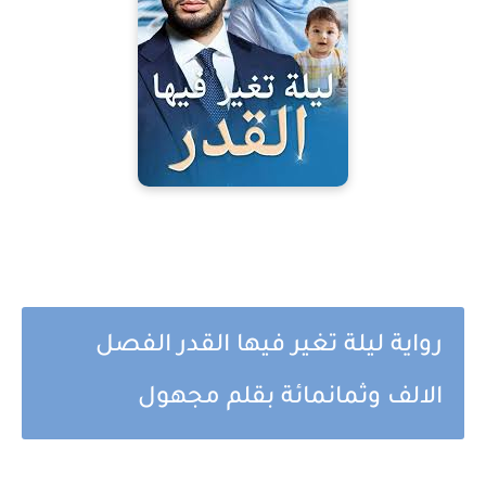
رواية ليلة تغير فيها القدر الفصل
الالف وثمانمائة بقلم مجهول