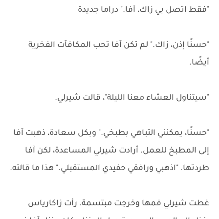
"فقط اتصل بي زاك، آفا." دراما جديدة
"حسنًا إذن، زاك." لم تكن آفا تحب المكافآت الفخرية
أيضًا.
"سيتناول العشاء معنا الليلة"، قالت شيرلي.
"حسنًا، يمكنني التباهي بطبخي." وبكل سعادة، ذهبت آفا
إلى المطبخ للعمل. أرادت شيرلي المساعدة، لكن آفا
طردتها. "اذهبي ورافقي حفيدي المستقبلي." هذا ما قالته.
غطت شيرلي فمها وخرجت مبتسمة. رأت زاكارياس