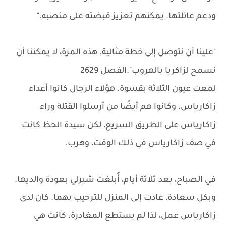
ودعم عائلتها. يمكنهم تعزيز قبضته على منصبه."
"علينا أن نتوصل إلى خطة مثالية. هذه المرة، لا يمكننا أن
نسمح لزاكريا بالهروب".الفصل 2629
لمعت عيون الثلاثة بقسوة. هؤلاء الرجال كانوا أعداء
زاكارياس. وكانوا هم أيضًا من أرسلوا القتلة وراء
زاكارياس على الطريق السريع، لكن سيدة الحظ كانت
في صف زاكارياس في ذلك الوقت، وهرب.
في الصباح، بعد ثلاثة أيام، أُبلغت شيرلي بعودة والديها.
وبكل سعادة، عادت إلى المنزل للترحيب بهما. كان لدى
زاكارياس عمل، لذا لم يستطع المغادرة. كانت هي