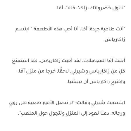
"تناول خضرواتك، زاك"، قالت آفا.
"أنت طاهية جيدة، آفا. أنا أحب هذه الأطعمة." ابتسم
زاكارياس.
أحبت آفا المجاملات. لقد أحبت زاكارياس. لقد استمتع
كل من زاكارياس وشيرلي. لاحقًا، خرجا من منزل آفا،
واقترح زاكارياس أن يمشيا.
ابتسمت شيرلي وقالت: "لا تجعل الأمور صعبة على روي
ورجاله. دعنا نعود إلى المنزل ونتجول حول الملعب".