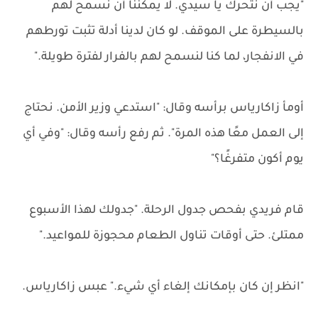
"يجب أن نتحرك يا سيدي. لا يمكننا أن نسمح لهم
بالسيطرة على الموقف. لو كان لدينا أدلة تثبت تورطهم
في الانفجار، لما كنا لنسمح لهم بالفرار لفترة طويلة."
أومأ زاكارياس برأسه وقال: "استدعي وزير الأمن. نحتاج
إلى العمل معًا هذه المرة". ثم رفع رأسه وقال: "وفي أي
يوم أكون متفرغًا؟"
قام فريدي بفحص جدول الرحلة. "جدولك لهذا الأسبوع
ممتلئ. حتى أوقات تناول الطعام محجوزة للمواعيد."
"انظر إن كان بإمكانك إلغاء أي شيء." عبس زاكارياس.