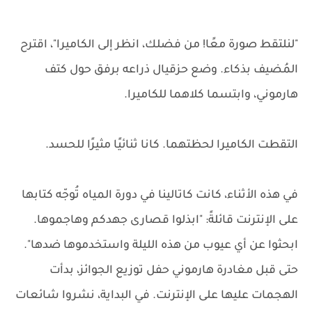
"لنلتقط صورة معًا! من فضلك، انظر إلى الكاميرا"، اقترح
المُضيف بذكاء. وضع حزقيال ذراعه برفق حول كتف
هارموني، وابتسما كلاهما للكاميرا.
التقطت الكاميرا لحظتهما. كانا ثنائيًا مثيرًا للحسد.
في هذه الأثناء، كانت كاتالينا في دورة المياه تُوجّه كتابها
على الإنترنت قائلةً: "ابذلوا قصارى جهدكم وهاجموها.
ابحثوا عن أي عيوب من هذه الليلة واستخدموها ضدها".
حتى قبل مغادرة هارموني حفل توزيع الجوائز، بدأت
الهجمات عليها على الإنترنت. في البداية، نشروا شائعات