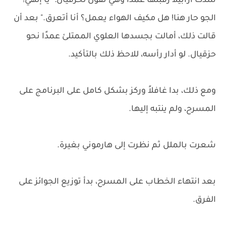
شدّت أرابيلا رقبتها عمدًا وهي تقول لحزقيال: "يا إلهي!
الجو حار هنا! هل مكيف الهواء يعمل؟ أنا أتعرق." بعد أن
قالت ذلك، أمالت بجسدها العلوي الممتلئ عمدًا نحو
حزقيال. لو أدار رأسه، للاحظ ذلك بالتأكيد.
ومع ذلك، بدا غافلاً وركز بشكل كامل على البرنامج على
المسرح، ولم ينتبه إليها.
شعرت بالملل ثم نظرت إلى هارموني بغيرة.
بعد انتهاء الخطاب على المسرح، بدأ توزيع الجوائز على
الفرق.