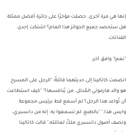
إنها هي مرة أخرى. حصلت مؤخرًا على جائزة أفضل ممثلة.
هل ستحصد جميع الجوائز هذا العام؟ اشتكت إحدى
الفنانات.
"نعم!" وافق آخر.
انضمت كاتالينا إلى حديثهما قائلةً: "الرجل على المسرح
هو والد هارموني المُدلل. من يُنافسها؟" "كيف استطاعت
أن تُواعد هذا الرجل؟ لم أسمع قط برئيس مجموعة
وايس هذا." "بالطبع، لم تسمعوا به. إنه من دانسبري،
ونصف أصول دانسبري ملكٌ لعائلته،" قالت كاتالينا