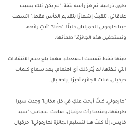
طوى ذراعيه، ثم هز رأسه بثقة. "لم يكن ذلك بسبب
علاقاتي. تلقيتُ إشعارًا بتقديم الكأس فقط." اتسعت
عينا هارموني الجميلتان قليلًا. "حقًا؟" "أنتِ رائعة،
وتستحقين هذه الجائزة،" طمأنها.
حينها فقط تنفست الصعداء. مهما بلغ حجم الانتقادات
التي تلقتها، لم يُثر ذلك أي اهتمام. بعد سماع كلمات
حزقيال، قبلت الجائزة أخيرًا براحة بال.
"هارموني، كنتُ أبحث عنكِ في كل مكان!" وجدت سيرا
طريقها، وعندما رأت حزقيال، صاحت بحماس: "سيد
فايس، إذًا كنتَ هنا لتسليم الجائزة لهارموني!" حزقيال