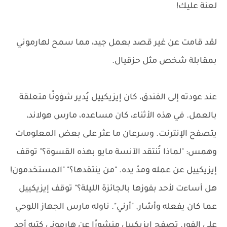
لعنة عليك!
لقد قامت عن غير قصد بعمل جيد، مما سمح لهارموني
بمقابلة شخص مثل حزقيال.
عند عودته إلى الفندق، كان إيزيكييل يُدير شؤونًا متعلقة
بالعمل. في هذه الأثناء، كان مساعده، مارس هولاند،
يتصفح الإنترنت. وسرعان ما عثر على بعض المعلومات
وهمس: "لماذا تُنتقد الآنسة مايو بهذه القسوة؟" توقف
إيزيكييل عن عمله ومدّ يده. "من ينتقدها؟" "المستخدمون!
هل أساءت لأحد بفوزها بالجائزة الليلة؟" توقف إيزيكييل
عما كان يفعله وأشار. "أرني". ناوله مارس الجهاز اللوحي
على الفور. تصفح إيزيكييل منشورًا عن هارموني كتبه أحد