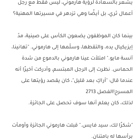
يشعر بالسعادة لرؤية هارموني، ليس فقط مع رجل
أعمال ثري، بل أيضًا وهي تزدهر في مسيرتها المهنية؟
بينما كان الموظفون يضعون الكأس على صينية، مدّ
إيزيكيال يده، والتقطها، وسلّمها إلى هارموني. "تهانينا،
آنسة مايو." امتلأت عينا هارموني بالدموع من شدة
الحماس. نظرت إلى الرجل المبتسم، وأدركت أخيرًا أنه
عندما قال: "أراكِ بعد قليل"، كان يقصد رؤيتها على
المسرح!الفصل 2713
لذلك، كان يعلم أنها سوف تحصل على الجائزة.
"شكرًا لك، سيد فايس." قبلت هارموني الجائزة وأومأت
برأسها له بامتنان.