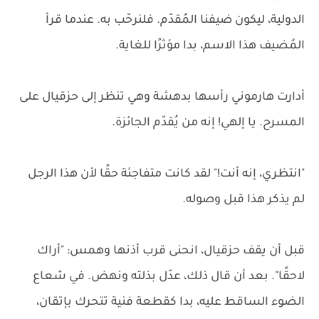
الدولية، ليكون ضيفنا المُقدّم. فلنرحّب به. عندما قرأ
المُضيف هذا الاسم، بدا مؤثرًا للغاية.
أدارت هارموني رأسها بدهشة وهي تنظر إلى حزقيال على
المسرح. يا إلهي! إنه من يُقدّم الجائزة.
"انتظري، إنه أنت!" لقد كانت متفاجئة حقًا لأن هذا الرجل
لم يذكر هذا قبل وصوله.
قبل أن يقف حزقيال، انحنى قرب أذنها وهمس: "أراك
لاحقًا". بعد أن قال ذلك، عدّل بذلته ونهض. في شعاع
الضوء الساقط عليه، بدا كقطعة فنية تتحرك بإتقان،