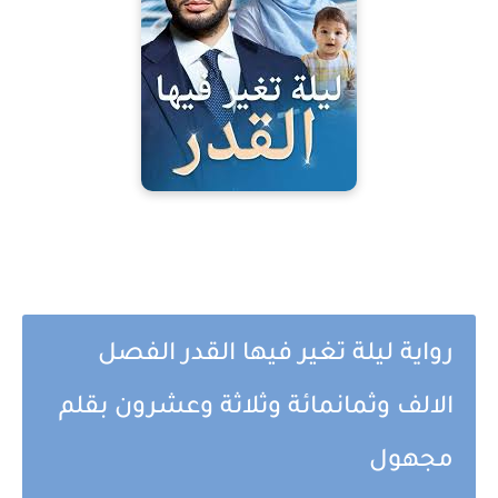
رواية ليلة تغير فيها القدر الفصل
الالف وثمانمائة وثلاثة وعشرون بقلم
مجهول