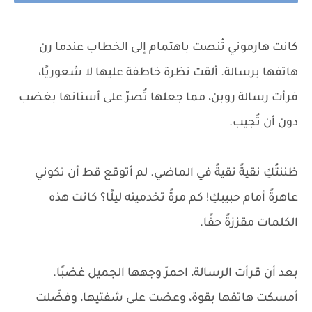
كانت هارموني تُنصت باهتمام إلى الخطاب عندما رن
هاتفها برسالة. ألقت نظرة خاطفة عليها لا شعوريًا،
فرأت رسالة روبن، مما جعلها تُصرّ على أسنانها بغضب
دون أن تُجيب.
ظننتُكِ نقيةً نقيةً في الماضي. لم أتوقع قط أن تكوني
عاهرةً أمام حبيبكِ! كم مرةً تخدمينه ليلًا؟ كانت هذه
الكلمات مقززةً حقًا.
بعد أن قرأت الرسالة، احمرّ وجهها الجميل غضبًا.
أمسكت هاتفها بقوة، وعضت على شفتيها، وفضّلت