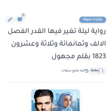
0
روايات شيقه
رواية ليلة تغير فيها القدر الفصل
الالف وثمانمائة وثلاثة وعشرون
1823 بقلم مجهول
GeGe
منذ بضع سنوات