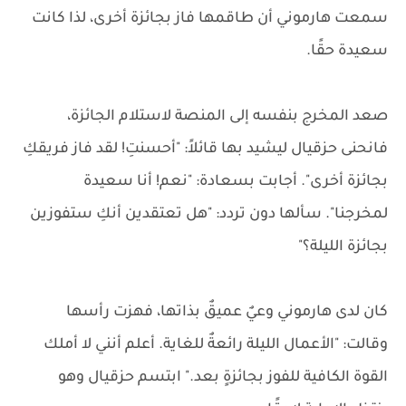
سمعت هارموني أن طاقمها فاز بجائزة أخرى، لذا كانت
سعيدة حقًا.
صعد المخرج بنفسه إلى المنصة لاستلام الجائزة،
فانحنى حزقيال ليشيد بها قائلاً: "أحسنتِ! لقد فاز فريقكِ
بجائزة أخرى". أجابت بسعادة: "نعم! أنا سعيدة
لمخرجنا". سألها دون تردد: "هل تعتقدين أنكِ ستفوزين
بجائزة الليلة؟"
كان لدى هارموني وعيٌ عميقٌ بذاتها، فهزت رأسها
وقالت: "الأعمال الليلة رائعةٌ للغاية. أعلم أنني لا أملك
القوة الكافية للفوز بجائزةٍ بعد." ابتسم حزقيال وهو