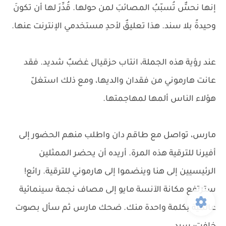
إنها نحسٌّ تُسبّبُ المصائبَ لمن حولها. قُدِّرَ لها أن تكونَ
وحيدةً بلا سند. هذا تعليقٌ لأحدِ مستخدمي الإنترنت عنها.
عند رؤية هذه الجملة، انتاب حزقيال غضبٌ شديد. فقد
عانت هارموني من فقدان والديها، ومع ذلك استغلّ
هؤلاء الناس ألمها لمهاجمتها.
مارس، تواصل مع طاقم دان واطلب منهم الحضور إلى
أفيرنا للترقية هذه المرة. أريده أن يحضر الممثلين
الرئيسيين إلى هنا وينضموا إلى هارموني للترقية. رائع!
سترتفع مكانة الآنسة مايو إلى مصاف نجمة سينمائية
عالمية بكلمة واحدة منك. ضحك مارس ثم سأل بصوت