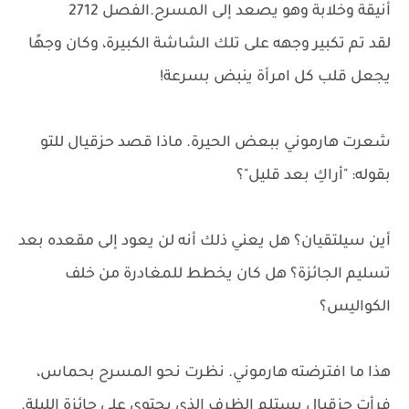
أنيقة وخلابة وهو يصعد إلى المسرح.الفصل 2712
لقد تم تكبير وجهه على تلك الشاشة الكبيرة، وكان وجهًا
يجعل قلب كل امرأة ينبض بسرعة!
شعرت هارموني ببعض الحيرة. ماذا قصد حزقيال للتو
بقوله: "أراكِ بعد قليل"؟
أين سيلتقيان؟ هل يعني ذلك أنه لن يعود إلى مقعده بعد
تسليم الجائزة؟ هل كان يخطط للمغادرة من خلف
الكواليس؟
هذا ما افترضته هارموني. نظرت نحو المسرح بحماس،
فرأت حزقيال يستلم الظرف الذي يحتوي على جائزة الليلة.