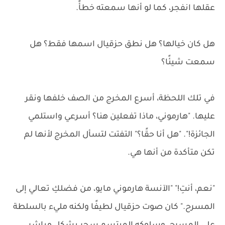
عقلها انفجر، كما لو أنها سمعته خطأً.
هل كان خيالها؟ هل نطق حزقيال اسمها فقط؟ هل
سمعت شيئًا؟
في تلك اللحظة، أسرع المخرج من الصف خلفها ونقر
عليها. "هارموني، ماذا تفعلين هنا؟ أسرعي واستلمي
الجائزة!". "هل أنا حقًا؟" التفتت لتسأل المخرج لأنها لم
تكن متأكدة من أنها هي.
"نعم، أنتِ!" "الآنسة هارموني مايو، من فضلكِ تعالي إلى
المسرح." كان صوت حزقيال لطيفًا ولكنه مليء بالسلطة