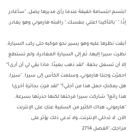
ابتسم ابتسامة خفيفة عندما رأى مديرها يصل. "سأغادر
إذًا." "بالتأكيد! اعتني بنفسك." راقبته هارموني وهو يغادر.
أبقت نظرها عليه وهو يسير نحو موكبه حتى ركب السيارة.
نظرت سيرا إليها، ثم إلى السيارة المغادرة، ولم تستطع
إلا أن تسعل بخفة. "لقد ذهب بعيدًا. ماذا بقي لي أن أرى؟"
احمرّت وجنتا هارموني، وسلمت الكأس إلى سيرا. "سيرا،
هل يمكنكِ حمل هذا من أجلي؟" "لقد فزتِ بجائزة أخرى!
هذا رائع!" شاركت سيرا فرحتها لكنها حذرتها بسرعة.
"هارموني، هناك الكثير من السلبية عنكِ على الإنترنت
الآن. لا تدخلي الإنترنت، ولا تدعي ذلك يؤثر على
مزاجكِ."الفصل 2714