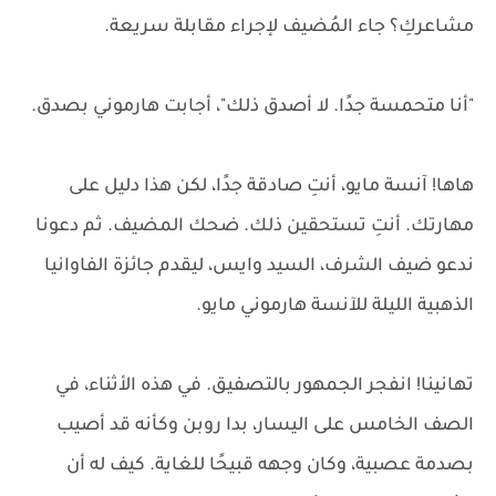
مشاعركِ؟ جاء المُضيف لإجراء مقابلة سريعة.
"أنا متحمسة جدًا. لا أصدق ذلك"، أجابت هارموني بصدق.
هاها! آنسة مايو، أنتِ صادقة جدًا، لكن هذا دليل على
مهارتك. أنتِ تستحقين ذلك. ضحك المضيف. ثم دعونا
ندعو ضيف الشرف، السيد وايس، ليقدم جائزة الفاوانيا
الذهبية الليلة للآنسة هارموني مايو.
تهانينا! انفجر الجمهور بالتصفيق. في هذه الأثناء، في
الصف الخامس على اليسار، بدا روبن وكأنه قد أصيب
بصدمة عصبية، وكان وجهه قبيحًا للغاية. كيف له أن