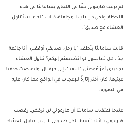
لم ترغب هارموني حقًا في اللحاق بسامانثا في هذه
اللحظة، ولكن من باب المجاملة، قالت: "نعم. سأتناول
العشاء مع صديق".
قالت سامانثا بلُطف: "يا رجل، صديقي أوقفني. أنا جائعة
جدًا. هل تمانعون لو انضممتم إليكم؟ تناول العشاء
بمفردي أمرٌ مُوحش." التفتت إلى حزقيال، وانقبضت حدقتا
عينيها. كان أكثر إثارةً للإعجاب في الواقع مما كان عليه
في الصورة.
عندما اعتقدت سامانثا أن هارموني لن ترفض، رفضت
هارموني قائلة: "آسفة، لكن صديقي لا يحب تناول العشاء