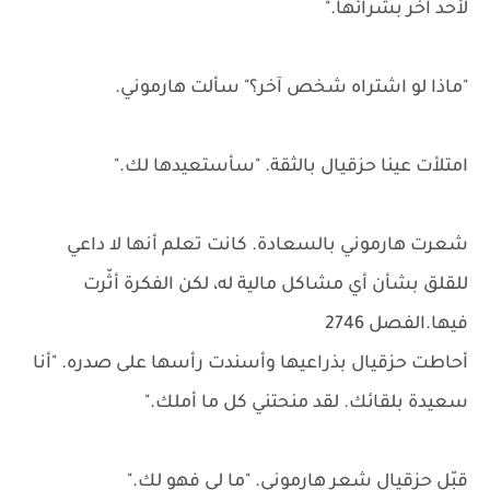
لأحد آخر بشرائها."
"ماذا لو اشتراه شخص آخر؟" سألت هارموني.
امتلأت عينا حزقيال بالثقة. "سأستعيدها لك."
شعرت هارموني بالسعادة. كانت تعلم أنها لا داعي
للقلق بشأن أي مشاكل مالية له، لكن الفكرة أثّرت
فيها.الفصل 2746
أحاطت حزقيال بذراعيها وأسندت رأسها على صدره. "أنا
سعيدة بلقائك. لقد منحتني كل ما أملك."
قبّل حزقيال شعر هارموني. "ما لي فهو لك."