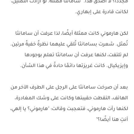
مجددًا؟ لا أصدق هذا." سامانثا ممثلة. لو أرادت التمثيل،
لكانت قادرة على إبهاري.
لكن هارموني كانت ممثلة أيضًا، لذا عرفت أن سامانثا
تُمثل. شعرت بسامانثا تُلقي عليهما نظرةً خفيةً مرتين.
لم تلتفت، لكنها عرفت أن سامانثا تعلم بوجودها
وإيزيكيال. كانت غريزتها دائمًا حادةً في هذا الشأن.
بعد أن صرخت سامانثا على الرجل على الطرف الآخر من
الهاتف، التقطت حقيبتها وكانت على وشك المغادرة،
لكنها رأت هارموني، فتعجبت وقالت: "هارموني؟ يا إلهي،
أنتِ هنا أيضًا؟"