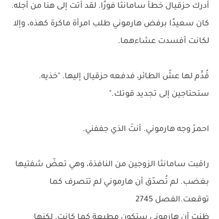
أدرك حزقيال خطأ سامانثا فورًا. لقد أتت إلى هنا من أجله.
كان سعيدًا برفض هارموني طلب امرأة ماكرة كهذه، وإلا
لكانت أفسدت عشاءهما.
قُدِّم لها عشّ الطائر، فدفعه حزقيال إليها. "خذيه.
ستحتاجين إلى تجديد قوتك."
احمرّ وجه هارموني. أنتَ الذي جففني.
راقبت سامانثا الزوجين من النافذة، وهي تعضّ شفتيها
بغضب. لم تُصدّق أن هارموني لم تتصرف كما
توقعت.الفصل 2745
ظنت أن هارموني ستكون مطيعة كما كانت. لكنها