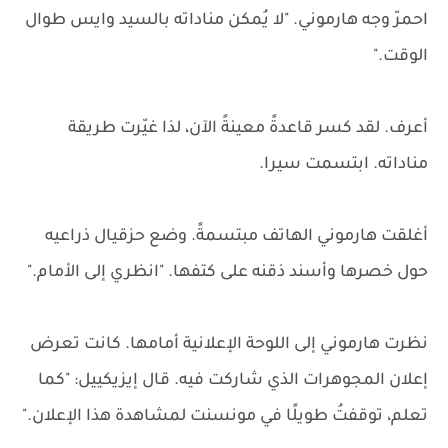
احمرّ وجه هارموني. "لا يُمكن مناداته بالسيد وايس طوال
الوقت."
أعرف. لقد كسر قاعدةً معينةً الآن، لذا غيّرت طريقة
مناداته. ابتسمت سيرا.
أغلقت هارموني الهاتف مبتسمةً. وضع حزقيال ذراعيه
حول خصرها وأسند ذقنه على كتفها. "انظري إلى الأمام."
نظرت هارموني إلى اللوحة الإعلانية أمامها. كانت تعرض
إعلان المجوهرات الذي شاركت فيه. قال إيزيكييل: "كما
تعلم، توقفتُ طويلًا في مونسنت لمشاهدة هذا الإعلان."