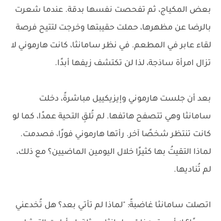
بعض المكياج، ثم تفحصت نفسها بدقة. عندما شعرت
بالرضا عن مظهرها، حملت حقيبتها وخرجت لتتيح فرصة
لقاء عابر في المطعم. في نظر سامانثا، كانت هارموني لا
تزال امرأة ساذجة، لذا لن تكتشف زيفها أبدًا.
بعد أن جلست هارموني وإيزيكييل مباشرةً، دخلت
سامانثا وهي تتصفح هاتفها. لم تُلقِ التحية عمدًا، كما لو
كانت تنتظر شخصًا آخر. رأتها هارموني فورًا، فصدمت.
لماذا التقيتُ بها كثيرًا خلال اليومين الماضيين؟ مع ذلك،
لم تُناديها.
اتصلت سامانثا غاضبةً: "لماذا لم تأتي بعد؟ هل تُخدعني