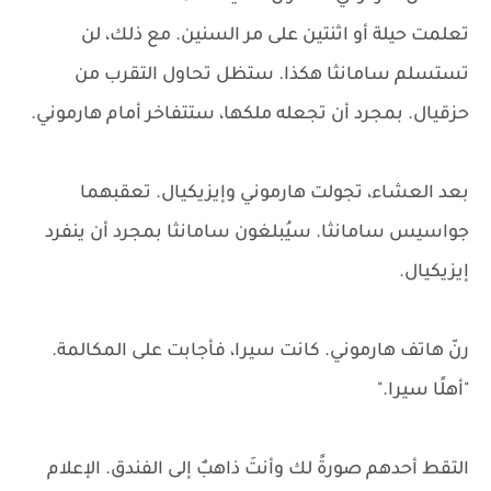
تعلمت حيلة أو اثنتين على مر السنين. مع ذلك، لن
تستسلم سامانثا هكذا. ستظل تحاول التقرب من
حزقيال. بمجرد أن تجعله ملكها، ستتفاخر أمام هارموني.
بعد العشاء، تجولت هارموني وإيزيكيال. تعقبهما
جواسيس سامانثا. سيُبلغون سامانثا بمجرد أن ينفرد
إيزيكيال.
رنّ هاتف هارموني. كانت سيرا، فأجابت على المكالمة.
"أهلًا سيرا."
التقط أحدهم صورةً لك وأنتَ ذاهبٌ إلى الفندق. الإعلام