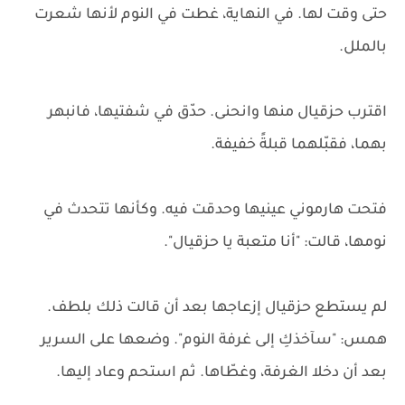
حتى وقت لها. في النهاية، غطت في النوم لأنها شعرت
بالملل.
اقترب حزقيال منها وانحنى. حدّق في شفتيها، فانبهر
بهما، فقبّلهما قبلةً خفيفة.
فتحت هارموني عينيها وحدقت فيه. وكأنها تتحدث في
نومها، قالت: "أنا متعبة يا حزقيال".
لم يستطع حزقيال إزعاجها بعد أن قالت ذلك بلطف.
همس: "سآخذكِ إلى غرفة النوم". وضعها على السرير
بعد أن دخلا الغرفة، وغطّاها. ثم استحم وعاد إليها.