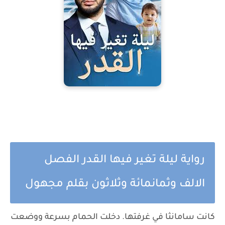
رواية ليلة تغير فيها القدر الفصل
الالف وثمانمائة وثلاثون بقلم مجهول
كانت سامانثا في غرفتها. دخلت الحمام بسرعة ووضعت