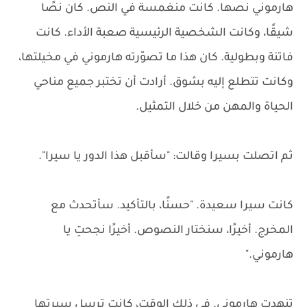
هارموني نصها. كانت منغمسة في النص. كان نصًا
شيقًا، وكانت الشخصية الرئيسية صعبة الأداء. كانت
فاتنة وبطولية. كان هذا ما تصوّرته هارموني في مخيلتها،
وكانت تتطلع إليه بشوق. أرادت أن تختبر جميع مناحي
الحياة والمهن من خلال التمثيل.
ثم اتصلت بسيرا وقالت: "سأقبل هذا الدور يا سيرا".
كانت سيرا سعيدة. "حسنًا، بالتأكيد. سأتحدث مع
المخرج. أخيرًا، سنختار النصوص. أخيرًا نجحتِ يا
هارموني."
تنهدت هارموني. في ذلك الوقت، كانت ترسل سيرتها