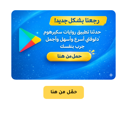
حمّل من هنا