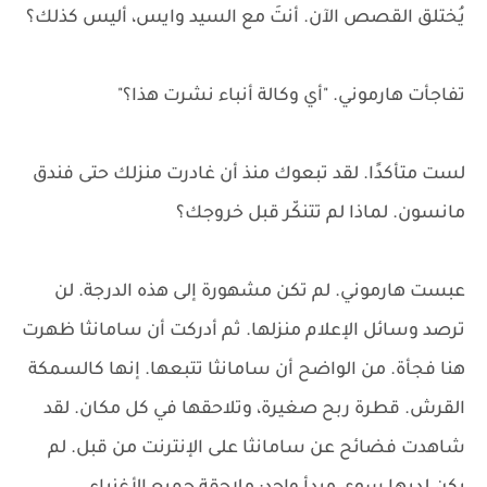
يُختلق القصص الآن. أنتَ مع السيد وايس، أليس كذلك؟
تفاجأت هارموني. "أي وكالة أنباء نشرت هذا؟"
لست متأكدًا. لقد تبعوك منذ أن غادرت منزلك حتى فندق
مانسون. لماذا لم تتنكّر قبل خروجك؟
عبست هارموني. لم تكن مشهورة إلى هذه الدرجة. لن
ترصد وسائل الإعلام منزلها. ثم أدركت أن سامانثا ظهرت
هنا فجأة. من الواضح أن سامانثا تتبعها. إنها كالسمكة
القرش. قطرة ربح صغيرة، وتلاحقها في كل مكان. لقد
شاهدت فضائح عن سامانثا على الإنترنت من قبل. لم