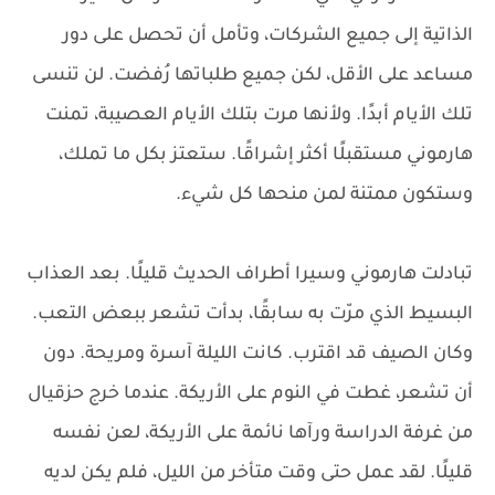
الذاتية إلى جميع الشركات، وتأمل أن تحصل على دور
مساعد على الأقل، لكن جميع طلباتها رُفضت. لن تنسى
تلك الأيام أبدًا. ولأنها مرت بتلك الأيام العصيبة، تمنت
هارموني مستقبلًا أكثر إشراقًا. ستعتز بكل ما تملك،
وستكون ممتنة لمن منحها كل شيء.
تبادلت هارموني وسيرا أطراف الحديث قليلًا. بعد العذاب
البسيط الذي مرّت به سابقًا، بدأت تشعر ببعض التعب.
وكان الصيف قد اقترب. كانت الليلة آسرة ومريحة. دون
أن تشعر، غطت في النوم على الأريكة. عندما خرج حزقيال
من غرفة الدراسة ورآها نائمة على الأريكة، لعن نفسه
قليلًا. لقد عمل حتى وقت متأخر من الليل، فلم يكن لديه