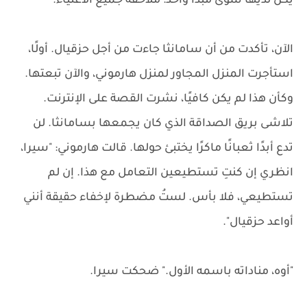
يكن لديها سوى مبدأ واحد: ملاحقة جميع الأغنياء.
الآن، تأكدت من أن سامانثا جاءت من أجل حزقيال. أولًا،
استأجرت المنزل المجاور لمنزل هارموني، والآن تبعتها.
وكأن هذا لم يكن كافيًا، نشرت القصة على الإنترنت.
تلاشى بريق الصداقة الذي كان يجمعها بسامانثا. لن
تدع أبدًا ثعبانًا ماكرًا يختبئ حولها. قالت هارموني: "سيرا،
انظري إن كنتِ تستطيعين التعامل مع هذا. إن لم
تستطيعي، فلا بأس. لستُ مضطرة لإخفاء حقيقة أنني
أواعد حزقيال".
"أوه، مناداته باسمه الأول." ضحكت سيرا.