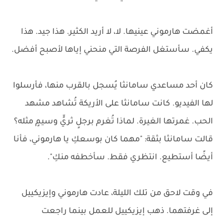
أغمضت هارموني عينيها. لا، لا أريد الكثير. هذا جيد. هذا
يكفي. سأستغل الفرصة التي منحني إياها لأصبح أفضل.
كان أحد مساعدي سامانثا يُسجل بالقرب منها، فأرسلوا
لها الفيديو. كانت سامانثا على الأريكة تُشاهد مشهد
الحب. غمرتها الغيرة. لماذا تُغرم برجلٍ ثريٍّ وسيمٍ مثله؟
قالت سامانثا بثقة: "مهما كان بوسعكِ يا هارموني، فأنا
أيضًا أستطيع. انتظري فقط. سأخطفه منكِ".
في وقت لاحق من تلك الليلة، عادت هارموني وإيزيكييل
إلى غرفتهما. ذهب إيزيكييل للعمل بينما راجعت