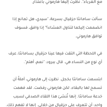
مع الغرباء". نظرت إليها هارموني باعتذار.
سألت سامانثا حزقيال بسرعة، "سيدي، هل تمانع إذا
انضممت إليكما لتناول العشاء؟" إذا وافق، فسوف
توافق هارموني.
في اللحظة التي التقت فيها عينا حزقيال بسامانثا، عرف
أي نوع من النساء هي. قال ببرود: "نعم، أهتم".
ابتسمت سامانثا بخجل. نظرت إلى هارموني، آملةً أن
تسمح لها بالبقاء. لكن هارموني رفضت. لقد فهمت
خدعة سامانثا. إنها تُنشئ هذا اللقاء الصدفي لسبب
واحد: أن تتعرف على حزقيال من خلالي. إنها لا تفهم ذلك.