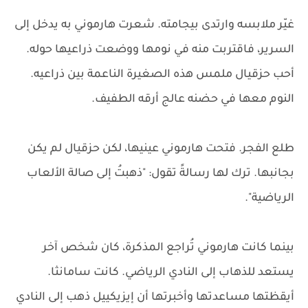
غيّر ملابسه وارتدى بيجامته. شعرت هارموني به يدخل إلى
السرير، فاقتربت منه في نومها ووضعت ذراعيها حوله.
أحب حزقيال ملمس هذه الصغيرة الناعمة بين ذراعيه.
النوم معها في حضنه عالج أرقه الطفيف.
طلع الفجر. فتحت هارموني عينيها، لكن حزقيال لم يكن
بجانبها. ترك لها رسالةً تقول: "ذهبتُ إلى صالة الألعاب
الرياضية".
بينما كانت هارموني تُراجع المذكرة، كان شخص آخر
يستعد للذهاب إلى النادي الرياضي. كانت سامانثا.
أيقظتها مساعدتها وأخبرتها أن إيزيكييل ذهب إلى النادي