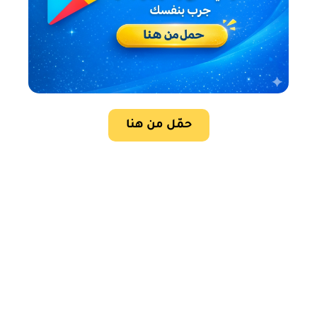
حمّل من هنا