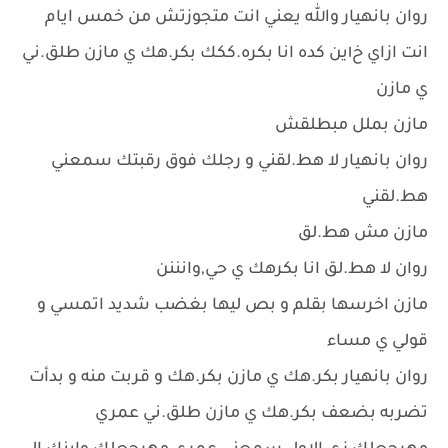
روان بانهيار والله يعني انت متجوزتش من خمس ايام
انت ازاي خ١ين كده انا بكره.ككك بكر.هك ي مازن طلق.ني
ي مازن
مازن بملل مبطلقش
روان بانهيار لا هط.لقني و رجلك فوق رقبتك سمعني
هط.لقني
مازن مش هط.لق
روان لا هط.لق انا بكرهك ي حي,وانننن
مازن اخرسها بقلم و بص ليها بغضب شديد اتمسي و
قولي ي مساء
روان بانهيار بكر.هك ي مازن بكر.هك و قربت منه و بدأت
تضربه بضعف بكر.هك ي مازن طلق.ني عمري