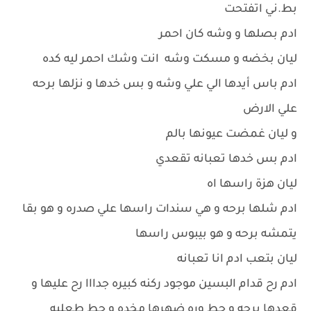
بط.ني اتفتحت
ادم بصلها و وشه كان احمر
ليان بخضه و مسكت وشه انت وشك احمر ليه كده
ادم باس أيدها الي علي وشه و بس خدها و نزلها برحه
علي الارض
و ليان غمضت عيونها بالم
ادم بس خدها تعبانه تقعدي
ليان هزة راسها اه
ادم شلها برحه و هي سندات راسها علي صدره و هو بقا
يتمشه برحه و هو بيبوس راسها
ليان بتعب ادم انا تعبانه
ادم رح قدام البسين موجود ركنه كبيره جدااا رح عليها و
قعدها برحه و حط وره ضهرها مخده و حط طعليه