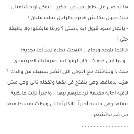
هاترفضى على طول من غير تفكير .. ابوكى لو مشافش
منك جبول مكانش هايرد عالراجل بجلب مليان !
- يانهار اسود قبول ايه ياستى ؟ وربنا مابقبلوا ولا بطيقه
حتى !
قالتها بلوعه ورجاء .. اتنهدت نجلاء تسألها بجديه؟
- ولما انتى كده ؟... كان لزموا ايه تصرفاتك الغريبه دى
منك ،! وخناقتك مع اخوكى اللى اتضر بسببك من والدك ؟
هزت بدماغها وهى بتفتح فى بقها وتقفله تانى وهى مش
لاقيه اجابة مقنعة ترد عليهم بيها .. واخيراً نزلت عالكنبة
بتقلها وهى حاسه أخيراً باالكارثه اللى ورطت نفسها فيها
من غير ماتشعر .
...............................