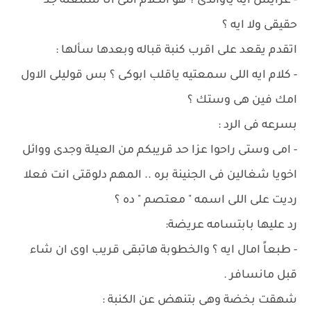
- عرايس ايه ياوالدى ؟ هو الكلام اللى انا سمعته جد
حقيقى ولا ايه ؟
اتقدم يقعد على اقرب كنبة قباله وبعدها سألها :
- كلام ايه اللى سمعتيه ياقلب ابوكى ؟ بس قوليلى الاول
امك فين هى وستك ؟
بسرعه فى الرد :
- امى وستى راحوا عزا حد قريبكم من العيلة وجدى ووائل
اخويا شغالين فى الجنينة بره .. المهم دلوقتى انت فعلا
رديت على اللى اسمه " معتصم " ده ؟
رد عليها بابتسامه عريضة:
- طبعاً امال ايه ؟ والخطوبة هاتبقى قريب اوى ان شاء
قبل مانسافر .
شهقت بخضة وهى بتنهض عن الكنبة :