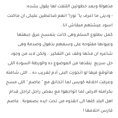
مذهولة وبعد خطوتين اللتفت لها يقول بشده:
- ودينى ما اعرف يا" نورا" انهم ضاغطين عليكى ان ماكنت
اسود عيشتهم مبقاش انا .
كمل بطلوع السلم وهى كانت بتمسح عرق جبهتها
وعيونها مفتوحه على وسعهم بذهول وصدمة وهى
شاعره ان مخها وقف عن التفكير .. ولكن لابد من وجود
حل سريع ينقذها من الموضوع ده والورطة السودة اللى
هاتوقع فيها لو اتجوزت البنى آدم لغريب ده .. اللى شافته
وعرفت اخلاقه كويس لما اتخانق مع " عاصم " اللى مسح
بكرامته الارض لما اتواجهوا مع بعض راجل لراجل قدام
اهل البلد كلها الى انقذوه من تحت ايده بصعوبة . عاصم
فارس احلامها !