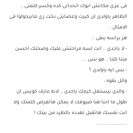
فى عزى مكانش ابوك اتحدانى كده وكسر كلمتى ..
الظاهر ياولدى ان كبرت وعصايتى نخت زى مابيجولوا فى
الامثال .
هز براسه ينفى :
- لا ياجدى .. انت لسه مراحتش عليك وصحتك احسن
مننا كلنا .. هو بس ...
- بس ايه ياولدى ؟
وائل بقوه :
- والدى بيستغل كرمك ياجدى .. لانه عارف كويس ان
طول ما احنا هنا ضيوفك لا يمكن هاتفرض كلمتك ولا
انت نفسك هاتقبل تهدده بالطرد من بيتك !
.................. ..