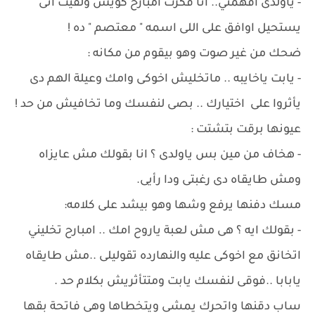
- ياولدى افهمني.. انا فكرت امبارح كويس ولقيت انى
يستحيل اوافق على اللى اسمه " معتصم " ده !
ضحك من غير صوت وهو بيقوم من مكانه :
- يابت ياخايبه .. ماتخليش اخوكى وامك وعيلة الهم دى
يأثروا على اختيارك .. بصى لنفسك وما تخافيش من حد !
عيونها برقت بتشتت :
- هخاف من مين بس ياولدى ؟ انا بقولك مش عايزاه
ومش طايقاه دى رغبتى ودا رأيى.
مسك دفنها يرفع وشها وهو بيشد على كلامه:
- بقولك ايه ؟ هى مش لعبة ياروح امك .. امبارح تخليني
اتخانق مع اخوكى عليه والنهارده تقوليلى ..مش طايقاه
يابابا ..فوقى لنفسك يابت ومتتأثريش بكلام حد .
ساب دقنها واتحرك يمشى ويتخطاها وهى فاتحة بقها