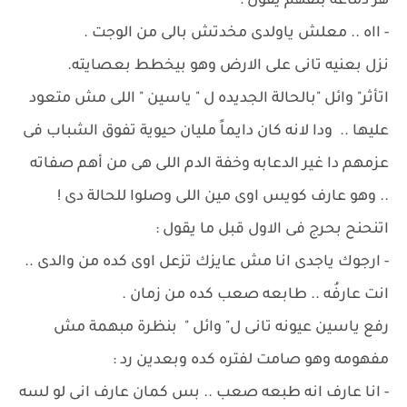
هز دماغه بتفهم يقول :
- ااه .. معلش ياولدى مخدتش بالى من الوجت .
نزل بعنيه تانى على الارض وهو بيخطط بعصايته.
اتأثر" وائل "بالحالة الجديده ل " ياسين " اللى مش متعود
عليها .. ودا لانه كان دايماً مليان حيوية تفوق الشباب فى
عزمهم دا غير الدعابه وخفة الدم اللى هى من أهم صفاته
.. وهو عارف كويس اوى مين اللى وصلوا للحالة دى !
اتنحنح بحرج فى الاول قبل ما يقول :
- ارجوك ياجدى انا مش عايزك تزعل اوى كده من والدى ..
انت عارفُه .. طابعه صعب كده من زمان .
رفع ياسين عيونه تانى ل" وائل " بنظرة مبهمة مش
مفهومه وهو صامت لفتره كده وبعدين رد :
- انا عارف انه طبعه صعب .. بس كمان عارف انى لو لسه