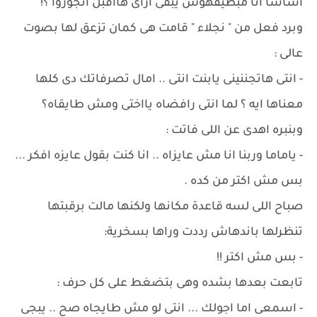
اساساً انا مبطيقهوش يبقى ازاى هاأقبل اتجوزوا ؟!
وبرد فعل من " نجلاء " قامت هى كمان تزعق لها بصوت
عالى :
- انتى هاتجننينى يابنت انتى .. امال تصرفاتك دى كلها
معناها ايه ؟ لما انتى رافضاه يااختى ومش طايقاه؟
وبنبره اهدى عن اللى فاتت :
- ياماما وربنا انا مش عايزاه .. انا كنت بقول عايزه افكر ...
بس مش اكتر من كده .
صباح اللى لسه قاعدة مكانها ولكنها مالت برقبتها
تنظرلها باندهاش رددت وراها بسخرية:
- بس مش اكتر !!
تابعت بعدها بشده وهى بتضغط على كل حرف :
- اسمعى اما اجولك ... انتى لو مش طايجاه صح .. يبجى