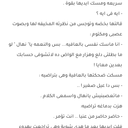
سريعه ومسك ايديها بقوة .
- ايه فى ايه ؟
قالتها بخضه وتوجس من نظرته المخيفه لها وبصوت
عصبى ومكتوم :
- انا ماسك نفسى بالعافيه... بس والنعمه يا" نهال " لو
ما بطلتى دلع وهزار مع الواض ده لاتشوفى حسابك
بعدين معايا !
مسكت ضحكتها بالعافية وهى بتراضيه :
- بس دا عيل صغير ! ..
- ماتعصبنيش يانهال واسمعى الكلام .
هزت بدماغه تراضيه:
- حاضر حاضر من عنيا .. انت تؤمر .
فلت ايديها بعد ما هدى شوية وهى تراجعت بهدوء