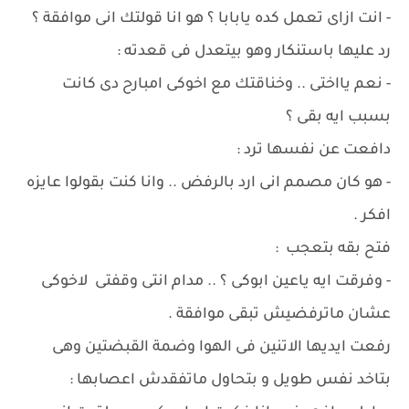
- انت ازاى تعمل كده يابابا ؟ هو انا قولتك انى موافقة ؟
رد عليها باستنكار وهو بيتعدل فى قعدته :
- نعم يااختى .. وخناقتك مع اخوكى امبارح دى كانت
بسبب ايه بقى ؟
دافعت عن نفسها ترد :
- هو كان مصمم انى ارد بالرفض .. وانا كنت بقولوا عايزه
افكر .
فتح بقه بتعجب :
- وفرقت ايه ياعين ابوكى ؟ .. مدام انتى وقفتى لاخوكى
عشان ماترفضيش تبقى موافقة .
رفعت ايديها الاتنين فى الهوا وضمة القبضتين وهى
بتاخد نفس طويل و بتحاول ماتفقدش اعصابها :