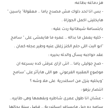
هز دماغه بطاعه:
- بس انا لحد دلوك مش مصدج ياما .. معقولة" ياسين "
هايخلينى اكمل الجوزاة .
بابتسامة شيطانية ردت عليه :
- خليه يعمل ما بداله .. عمره ما هايمشى على " سامح
"ابو البت اللى حلم الكنز زغلل عنيه وطير عجله كمان .
عقد حواجبه يسأل والدته بحيره :
- صح جوليلى ياما .. انتى ازاى عرفتى كده بسرعه ان
موضوع المقبره الفرعوني هو اللى هايأثر على "سامح
"ويخليه ينزل من اسكندرية على ملا وشه ؟
انتصار بزهو :
- عشان انا طول عمرى شاطره وبفهمها وهى طايره..
سامح ده جبل مايسافر اسكندرية .. فضل سنة بحالها