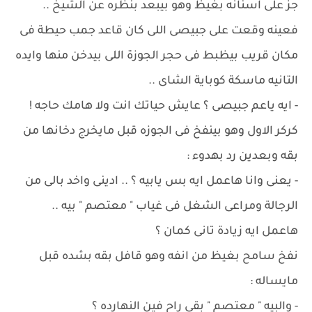
جز على اسنانه بغيظ وهو بيبعد بنظره عن الشيخ ..
فعينه وقعت على جبيصى اللى كان قاعد جمب حيطة فى
مكان قريب بيظبط فى حجر الجوزة اللى بيدخن منها وايده
التانيه ماسكة كوباية الشاى ..
- ايه ياعم جبيصى ؟ عايش حياتك انت ولا هامك حاجه !
كركر الاول وهو بينفخ فى الجوزه قبل مايخرج دخانها من
بقه وبعدين رد بهدوء :
- يعنى وانا هاعمل ايه بس يابيه ؟ .. ادينى واخد بالى من
الرجالة ومراعى الشغل فى غياب " معتصم " بيه ..
هاعمل ايه زيادة تانى كمان ؟
نفخ سامح بغيظ من انفه وهو قافل بقه بشده قبل
مايساله :
- والبيه " معتصم " بقى راح فين النهارده ؟