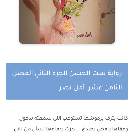
رواية ست الحسن الجزء الثاني الفصل
الثامن عشر أمل نصر
كانت بترف برموشها تستوعب اللى سمعته بذهول
وعقلها رافض يصدق ... هزت بدماغها تسأل من تانى