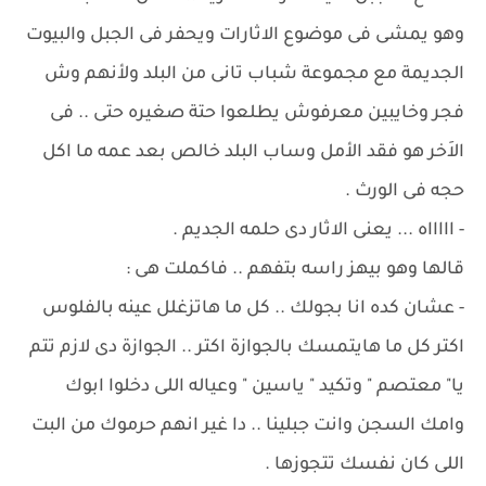
وهو يمشى فى موضوع الاثارات ويحفر فى الجبل والبيوت
الجديمة مع مجموعة شباب تانى من البلد ولأنهم وش
فجر وخايبين معرفوش يطلعوا حتة صغيره حتى .. فى
الاَخر هو فقد الأمل وساب البلد خالص بعد عمه ما اكل
حجه فى الورث .
- اااااه ... يعنى الاثار دى حلمه الجديم .
قالها وهو بيهز راسه بتفهم .. فاكملت هى :
- عشان كده انا بجولك .. كل ما هاتزغلل عينه بالفلوس
اكتر كل ما هايتمسك بالجوازة اكتر .. الجوازة دى لازم تتم
يا" معتصم " وتكيد " ياسين " وعياله اللى دخلوا ابوك
وامك السجن وانت جبلينا .. دا غير انهم حرموك من البت
اللى كان نفسك تتجوزها .