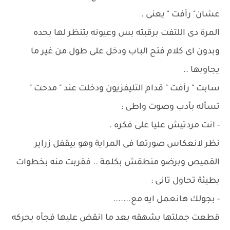
عشان" رأفت " يعنى .
المرة دى اللتفت برقبته بس وعيونه بتنظر لها بحده
وبدون اى كلام فتح الباب ودخل على طول من غير ما
يجاوبها ..
سابت " رأفت " قدام التليفزيون ودخلت عند " مدحت "
تسأله بأدب وصوت واطى :
- انت مردتيش عليا على فكره .
نظر لانعكاس صورتها فى المراية وهو بيقفل زراير
القميص وبرضو منطقش بكلمة .. فقربت منه بخطوات
بطيئة تحاول تانى :
- بجولك هانعمل ايه مع.......
قطعت جملتها بشهقه بعد ما انقض عليها فجأه بحركه