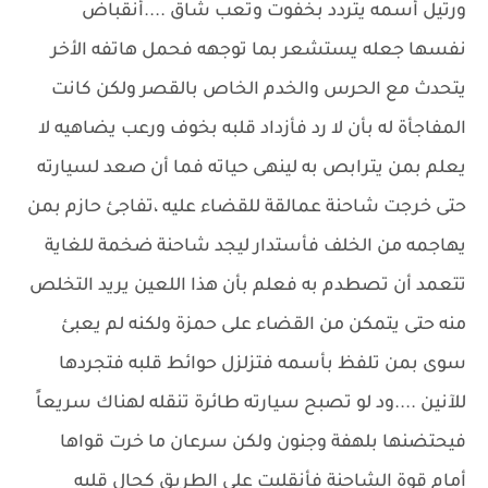
ورتيل أسمه يتردد بخفوت وتعب شاق ....أنقباض
نفسها جعله يستشعر بما توجهه فحمل هاتفه الأخر
يتحدث مع الحرس والخدم الخاص بالقصر ولكن كانت
المفاجأة له بأن لا رد فأزداد قلبه بخوف ورعب يضاهيه لا
يعلم بمن يترابص به لينهى حياته فما أن صعد لسيارته
حتى خرجت شاحنة عمالقة للقضاء عليه ،تفاجئ حازم بمن
يهاجمه من الخلف فأستدار ليجد شاحنة ضخمة للغاية
تتعمد أن تصطدم به فعلم بأن هذا اللعين يريد التخلص
منه حتى يتمكن من القضاء على حمزة ولكنه لم يعبئ
سوى بمن تلفظ بأسمه فتزلزل حوائط قلبه فتجردها
للآنين ....ود لو تصبح سيارته طائرة تنقله لهناك سريعاً
فيحتضنها بلهفة وجنون ولكن سرعان ما خرت قواها
أمام قوة الشاحنة فأنقلبت على الطريق كحال قلبه