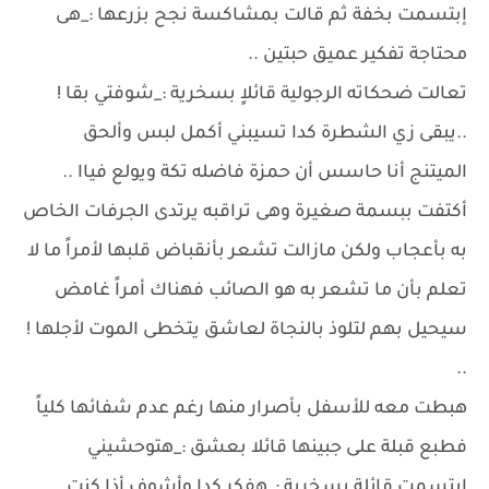
إبتسمت بخفة ثم قالت بمشاكسة نجح بزرعها :_هى
محتاجة تفكير عميق حبتين ..
تعالت ضحكاته الرجولية قائلاٍ بسخرية :_شوفتي بقا !
..يبقى زي الشطرة كدا تسيبني أكمل لبس وألحق
الميتنج أنا حاسس أن حمزة فاضله تكة ويولع فياا ..
أكتفت ببسمة صغيرة وهى تراقبه يرتدى الجرفات الخاص
به بأعجاب ولكن مازالت تشعر بأنقباض قلبها لأمراً ما لا
تعلم بأن ما تشعر به هو الصائب فهناك أمراً غامض
سيحيل بهم لتلوذ بالنجاة لعاشق يتخطى الموت لأجلها !
..
هبطت معه للأسفل بأصرار منها رغم عدم شفائها كلياً
فطبع قبلة على جبينها قائلا بعشق :_هتوحشيني
إبتسمت قائلة بسخرية :_هفكر كدا وأشوف أذا كنت