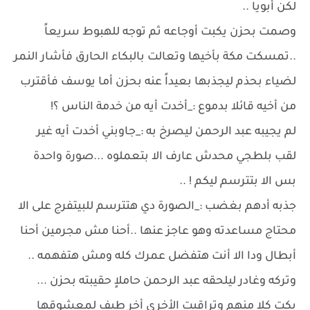
لكن أبويا ..
وصمت بحزن يكبت أوجاعه ثم توجه للهبوط سريعاً
..تمسكت مكة بأخيها وتعالت بالبكاء الحارق فأشار النمر
لضياء بحذم ليجذبها بعيداً عنه بحزن أما يوسف فأقترب
من أخيه قائلا بدموع :_أخدت أيه من خدمة الناس ؟!
لم يجيبه عبد الرحمن ليصرخ به :_جاوبني أخدت أيه غير
لقب بلطجي محدش عارف الا بتعملوه ...صورة واحدة
بس الا بتترسم ليكم ! ..
جذبه أدهم بغضب :_الصورة دي هتترسم للبيتفرج على الا
محتاج مساعدته وهو عاجز عنها ..أحنا مش مجرمين أحنا
أبطال ودا الا أنت هتفضل عمرك كله ومش هتفهمه ..
وتركه وغادر ليلحقه عبد الرحمن حاملاٍ حقيبته بحزن ...
بكت كلا منهم وتراقبت الأخرى أخر طيف لمعشوقها