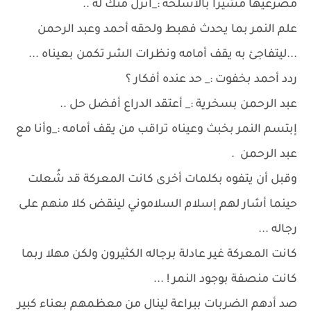
مصرعيها مشيراً بالأسلحة :_أنزل منك له ..
علم النمر بما يحدث فهبط ولحقه أحمد وعبد الرحمن
...ليتفاجئ به يقف أمامه ونظرات الشر تكمن بعيناه ...
ردد أحمد بخفوت :_ حد عنده أفكار ؟
عبد الرحمن بسخرية :_ أعتقد الدراع أفضل حل ..
إبتسم النمر بخبث وعيناه تراقب من يقف أمامه :_وأنا مع
عبد الرحمن .
وقبل أن يتفوه بكلمات أخرى كانت المعركة قد شُعلت
حينما أشار لهم إسلام السلاموني لينقض كلا منهم على
رجاله ...
كانت المعركة غير عادلة برجاله الكثيرون ولكن مهلا ربما
كانت منصفة بوجود النمر ! ...
صد أدهم الضربات ببراعة لينال من معظمهم بعناء كبير