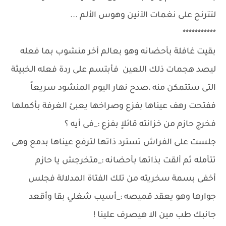
لتترنح على نغمات الآنين وهوس الألم ...
***********
بقيت غافلة بأحضانه وهو بعالم أخر منشوب بما فعله
ليصد هجمات ذلك اللعين فأبتسم على ردة فعله الخبيثة
التى ستتمكن منه ،صدح نهار اليوم المنشود سريعاً
ففتحت رهف عيناها بفزع وصراخها يعبئ الغرفة بأكملها
فخرج حازم من خزانته قائلاٍ بفزع :_فى أيه ؟
جلست على الفراش تسترد ذاتها لترفع عيناها بدمع وهى
تتأمله ثم ألقت بذاتها بأحضانه :_متخرجش يا حازم
أخفى بسمة سخريته من تلك الفتاة المدلالة فجلس
جوارها وهو يعقد قميصه :_أسيب شغلي بقا وأقعد
جانبك طب مين الا هيصرف علينا !