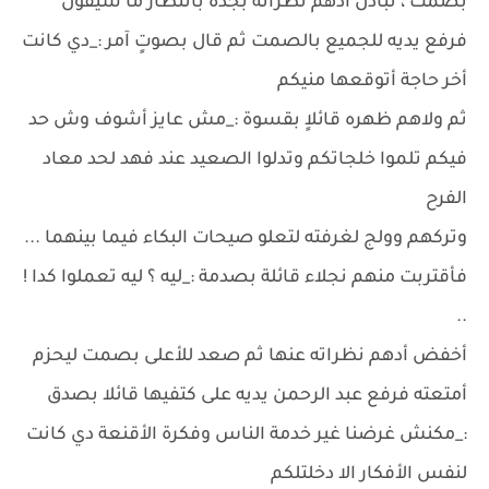
بصمت ، تبادل أدهم نظراته بجده بأنتظار ما سيقول
فرفع يديه للجميع بالصمت ثم قال بصوتٍ آمر :_دي كانت
أخر حاجة أتوقعها منيكم
ثم ولاهم ظهره قائلاٍ بقسوة :_مش عايز أشوف وش حد
فيكم تلموا خلجاتكم وتدلوا الصعيد عند فهد لحد معاد
الفرح
وتركهم وولج لغرفته لتعلو صيحات البكاء فيما بينهما ...
فأقتربت منهم نجلاء قائلة بصدمة :_ليه ؟ ليه تعملوا كدا !
..
أخفض أدهم نظراته عنها ثم صعد للأعلى بصمت ليحزم
أمتعته فرفع عبد الرحمن يديه على كتفيها قائلا بصدق
:_مكنش غرضنا غير خدمة الناس وفكرة الأقنعة دي كانت
لنفس الأفكار الا دخلتلكم