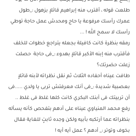
طلعت قوله ، أقترب منه إبراهيم قائلاٍ بزهول :_طول
عمرك رأسك مرفوعة يا حاج ومحدش عمل حاجة توطي
رأسك لا سمح الله ! ...
رمقه بنظرة كانت كافيلة بجعله يتراجع خطوات للخلف
فأقترب منه إبنه الأكبر قائلاٍ بهدوء :_فى حاجة حصلت
زعلت حضرتك؟
طافت عيناه أحفاده الثلاث ثم نقل نظراته لأبنه قائلاٍ
بعصبية شديدة :_فى أنك معرفتش تربى يا ولدي .....فى
أن تربيتك فى أبنك البكري كانت كلها غلط فى غلط ..
رفع محمد المنياوي عيناه على أدهم بتفحص كأنه يسأله
بنظراته عما أرتكبه بأبيه ولكن وجده ثابتٍ للغاية فقال
بخوف وتوتر :_ أدهم ؟ عمل أيه أيه !