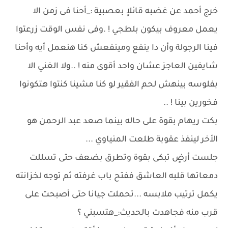
خرج أحمد عن غضبه قائلاٍ بعصبية :_أحنا فى زمن الا
يعمل معروف بيكون بلطجي ! .وفى نفس الوقت زرعتوا
فينا الرجولة وأن دا ينفع ومينفعش كنا هنعمل أيه وأحنا
شايفين العاجز عشان واحد أقوى منه ! ..ولا الغني الا
بفلوسه بينهش لحم الفقير لو كنا مشينا كنتوا هتكونوا
فخورين بينا ! ..
بكت ريهام بقوة على حاله بينما صعد عبد الرحمن هو
الأخر لينفذ عقوبة طلعت المنياوي ...
جلست أرضٍ تبكى بقوة وتطرق بضعف حتى تسللت
دمعاتها قلبه العاشق ففتح باب غرفته ثم توجه لخزانته
يكمل ترتيب ملابسه ...تحملت جيانا حتى أصبحت على
قرب منه فجاهدت بالحديث:_هتسبني ؟