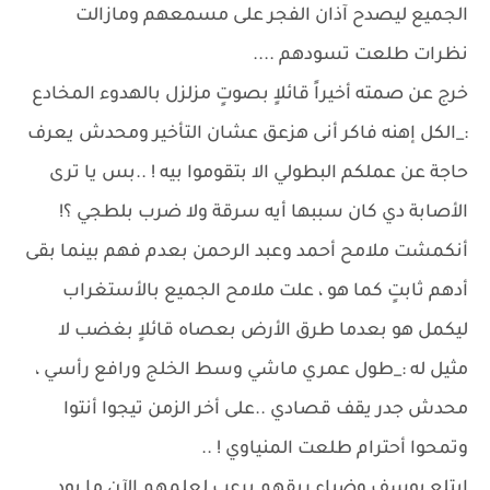
الجميع ليصدح آذان الفجر على مسمعهم ومازالت
نظرات طلعت تسودهم ....
خرج عن صمته أخيراً قائلاٍ بصوتٍ مزلزل بالهدوء المخادع
:_الكل إهنه فاكر أنى هزعق عشان التأخير ومحدش يعرف
حاجة عن عملكم البطولي الا بتقوموا بيه ! ..بس يا ترى
الأصابة دي كان سببها أيه سرقة ولا ضرب بلطجي ؟!
أنكمشت ملامح أحمد وعبد الرحمن بعدم فهم بينما بقى
أدهم ثابتٍ كما هو ، علت ملامح الجميع بالأستغراب
ليكمل هو بعدما طرق الأرض بعصاه قائلاٍ بغضب لا
مثيل له :_طول عمري ماشي وسط الخلج ورافع رأسي ،
محدش جدر يقف قصادي ..على أخر الزمن تيجوا أنتوا
وتمحوا أحترام طلعت المنياوي ! ..
إبتلع يوسف وضياء ريقهم برعب لعلمهم الآن ما يود