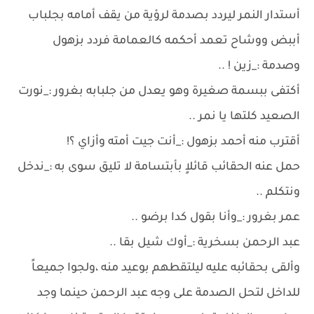
أستدار النمر ليردد بصدمة لرؤية من يقف أمامه بجلباب
أببض ووشاح تعمد أحكمه كالعمامة فردد بزهول
وصدمة :_زين ! ..
أكتفى ببسمة صغيرة وهو يعدل من جلبابه بغرور :_نورت
الصعيد كلتها يا نمر ..
أقترب منه أحمد بزهول :_أنت جيت أمته وأزاي ؟!
حمل عنه الحقائب قائلاٍ بأبتسامة لا تليق سوى به :_ندخل
ونتكلم ..
عمر بغرور :_وأنا بقول كدا برضو ..
عبد الرحمن بسخرية :_أوك شيل بقا ..
وألقى بحقائبه عليه ليلتقطهم بوعيد منه ،ولجوا جميعاً
للداخل لتحل الصدمة على وجه عبد الرحمن حينما وجد