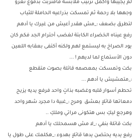
لم يجيبها وأكمل ترتيب ملابسه فأقتربت بدموع تغزو
وجهها بلا رحمة ثم تمسكت بذراعيه الحاملة للثياب
لتطرق بضعف :_مش هقدر أعيش من غيرك يا أدهم
رفع عيناه الخضراء الكابتة لغضب أحترام الجد فكم كان
يود الصراخ به ليستمع لهم ولكنه أكتفى بعقابه اللعين
دون الأستماع لما لديهم ! ...
بكت وتمسكت بمعصمه قائلة بصوت متقطع
:_متمشيش يا أدهم ...
تحطم أسوار قلبه وغضبه بذاتٍ واحد فرفع يديه يزيح
دمعاتها قائلاٍ بعشق ومرح :_غبية دا مجرد شهر واحد
وهرجع ليكِ بس هتكونى مراتي وملكِ ..
بكت قائلة بنفي :_لا مش هسمحلك يا أدهم
رفع يديه يحتضن يدها قائلاٍ بهدوء :_هكلمك على طول يا