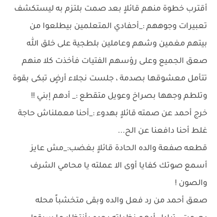
أقترب خطوة منهم قائلاٍ بعد صمت بلتزم به ليستكشف
تعبيرات وجوههم :_أحفادي المتعلمين بيطلعوا من
بيتهم مغمين وشهم وعاملين بلطجية على خلق الله
صعق الجميع وعلى رؤسهم الفتيات فأخذت كلا منهم
تتأمل معشوقها بصدمة ، جلست نجلاء أرضٍ تبكى بقوة
وتلطم وجهها بصراخ وعويل متقطع :_ أدهم إبني !!
خرج أحمد عن صمته قائلاٍ بهدوء :_أحنا معملناش حاجة
غلط أحنا دافعنا عن الح...
قطعه صفعة والده الحادة قائلاٍ بغضب:_مش عايز
أسمع صوتك كفايا أوى الا عملته يا محامي الشرف
والصون !
صعق أحمد من رد فعل والده وبقى متخشباً محله