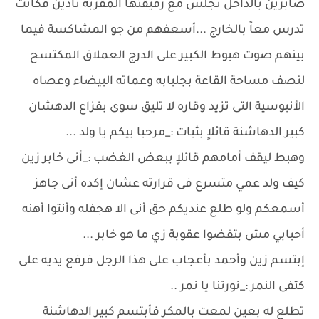
صابرين بالداخل تجلس مع رفيقتها المقربة نادين فكانت
تدرس معاً بالخارج ...أسعفهم من جو المشاكسة فيما
بينهم صوت هبوط الكبير على الدرج العملاق المكتسح
لنصف مساحة القاعة بجلبابه وعماته البيضاء وعصاه
الأنبوسية التى تزيد وقاره لا تليق سوى بفزاع الدهشان
كبير الدهاشنة قائلاٍ بثبات :_مرحبا بيكم يا ولد ...
وهبط ليقف أمامهم قائلاٍ ببعض الغضب :_أنى خابر زين
كيف ولد عمي متسرع فى قرارته عشان إكده أنى جاهز
أسمعكم ولو طلع عنديكم حق أنى الا هجفله وأنتوا أهنه
أحبابي مش بتقضوا عقوبة زي ما هو خابر ...
إبتسم زين وأحمد بأعجاب على هذا الرجل فرفع يديه على
كتفى النمر :_نورتنا يا نمر ..
تطلع له بعين لمعت بالمكر فأبتسم كبير الدهاشنة