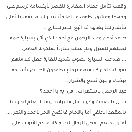
وقفت تتأمل خطاه المغادرة للقصر بأبتسامة ترسم على
وجهها وعشق يطوف عيناها فأستدار ليراها تقف بالأعلى
فأشار لها بهدوء ثم أتبع النمر للخارج ..
صعد أدهم وعبد الرحمن مع أحمد الذي أتى بسيارة عمه
ليقيلهم للمنزل وكلاٍ منهم شارداً بملكوته الخاص
....صدحت السيارة بصوتٍ شديد للغاية جعل كلا منهم
يفق ليتفاجئ كلا منهم برجالاٍ يطوفون الطريق بأسلحة
بيضاء وأعين تشع بالشرار ..
عبد الرحمن بأستغراب :_فى أيه يا أحمد ؟
تحلى بالصمت وهو يتأمل ما يراه فربما لا يعلم لجلوسه
بالمقعد الخلفي أما بالأمام فأتضح الأمر لأحمد والنمر ....
أقترب منهم بعض الرجال ليفتح كلا منهم الأبواب على