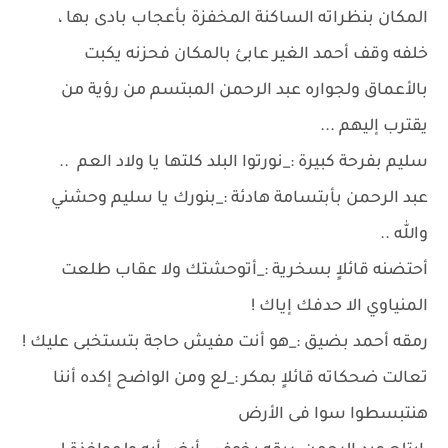
المكان بنظراته الساكنة المخفزة بأعجاب بادى بها ،
خلفه وقف أحمد الغير عابئ بالمكان فحزنه يكبت
بالأعماق ولجواره عبد الرحمن المبتسم من رؤية من
يقترب إليهم ...
سليم بفرحة كبيرة :_نورتوا البلد كلتها يا ولاد العم ..
عبد الرحمن بأبتسامة هادئة :_بنورك يا سليم وحشني
والله ..
أحتضنه قائلاٍ بسخرية :_أتوحشتك ولا عقاب طلعت
المنياوي الا حدفك إياك !
رمقه أحمد بضيق :_هو أنت مفيش حاجة بتستخبى عليك !
تعالت ضحكاته قائلاٍ بمكر :_لع ومن الواضح إكده أننا
هنتبسطوا سوا فى الأرض