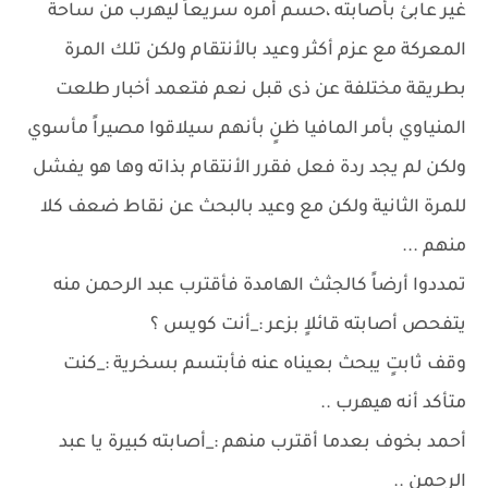
غير عابئ بأصابته ،حسم أمره سريعاً ليهرب من ساحة
المعركة مع عزم أكثر وعيد بالأنتقام ولكن تلك المرة
بطريقة مختلفة عن ذى قبل نعم فتعمد أخبار طلعت
المنياوي بأمر المافيا ظنٍ بأنهم سيلاقوا مصيراً مأسوي
ولكن لم يجد ردة فعل فقرر الأنتقام بذاته وها هو يفشل
للمرة الثانية ولكن مع وعيد بالبحث عن نقاط ضعف كلا
منهم ...
تمددوا أرضاً كالجثث الهامدة فأقترب عبد الرحمن منه
يتفحص أصابته قائلاٍ بزعر :_أنت كويس ؟
وقف ثابتٍ يبحث بعيناه عنه فأبتسم بسخرية :_كنت
متأكد أنه هيهرب ..
أحمد بخوف بعدما أقترب منهم :_أصابته كبيرة يا عبد
الرحمن ..