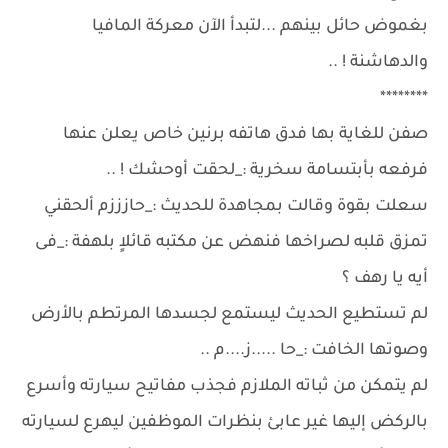
بغموض حائل بينهم ...لتبدأ الآن معركة المافيا
والدهاشنة ! ..
********
صفن للغاية بها فدق هاتفه برنين خاص يعلن عنها
فرفعه بأبتسامة سخرية :_لحقت أوحشك ! ..
سعلت بقوة وقالت بمجاهدة للحديث :_حازززم ألحقني
تمزق قلبه لصراخها فنهض عن مكتبه قائلاٍ بلهفة :_فى
أيه يا رهف ؟
لم تستطيع الحديث ليستمع لجسدها المرتطم بالأرض
وصوتها الخافت :_حا .....ز....م ..
لم يتمكن من ثباته الملازم فجذب مفاتيح سيارته وأسرع
بالركض إليها غير عابئ بنظرات الموظفين ليهرع لسيارته