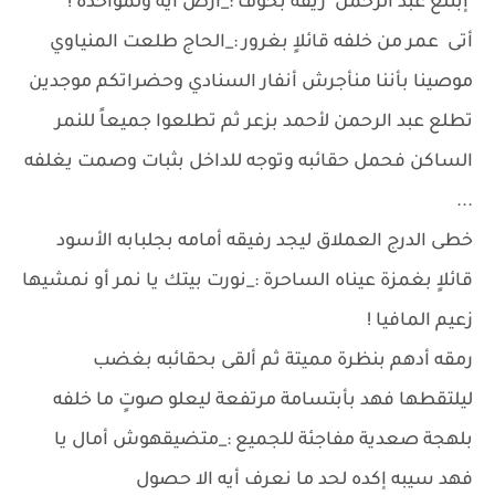
إبتلع عبد الرحمن ريقه بخوف :_أرض أيه ولمواخذة !
أتى عمر من خلفه قائلاٍ بغرور :_الحاج طلعت المنياوي
موصينا بأننا منأجرش أنفار السنادي وحضراتكم موجدين
تطلع عبد الرحمن لأحمد بزعر ثم تطلعوا جميعاً للنمر
الساكن فحمل حقائبه وتوجه للداخل بثبات وصمت يغلفه
...
خطى الدرج العملاق ليجد رفيقه أمامه بجلبابه الأسود
قائلاٍ بغمزة عيناه الساحرة :_نورت بيتك يا نمر أو نمشيها
زعيم المافيا !
رمقه أدهم بنظرة مميتة ثم ألقى بحقائبه بغضب
ليلتقطها فهد بأبتسامة مرتفعة ليعلو صوتٍ ما خلفه
بلهجة صعدية مفاجئة للجميع :_متضيقهوش أمال يا
فهد سيبه إكده لحد ما نعرف أيه الا حصول