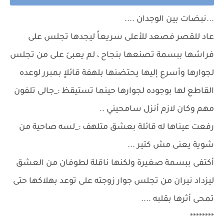
...نبضات بين الوجدان ....
عاد للقصر فصعد للأعلى سريعاً ليجدها تجلس على
فراشها ببسمة تصنعها بنجاح ، لم يعبئ على من تجلس
لجوارها وأسرع إليها يحتضنها بلهفة قائلاٍ بمبرر لوعده
القاطع لها بوجوده لجوارها حينما تستيقظ :_جالى تلفون
مهم وكان لازم أنزل سامحيني ..
رفعت عيناها له قائلة بعشق متلهف :_لسه صاحية من
شوية يعنى مش كتير ...
أكتفى ببسمة صغيرة ولكنها ناقلة لطوفان من العشق
ليزداد نيران من تجلس جوار زوجته على توعد بهلاكها حتى
تمحى أثرها بقلبه ....
********