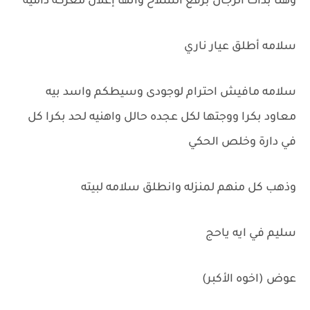
وهنا بدأت الرجال برفع السلاح وأنها إعلان معركة داميه
سلامه أطلق عيار ناري
سلامه مافيش احترام لوجودى وسيطكم واسد بيه
معاود بكرا ووجتها لكل عجده حالل واهنيه لحد بكرا كل
في دارة وخلص الحكي
وذهب كل منهم لمنزله وانطلق سلامه لبيته
سليم في ايه ياحج
عوض (اخوه الأكبر)