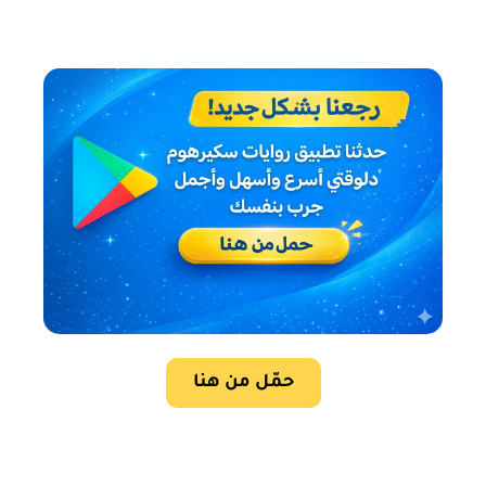
حمّل من هنا