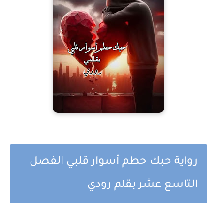
رواية حبك حطم أسوار قلبي الفصل
التاسع عشر بقلم رودي