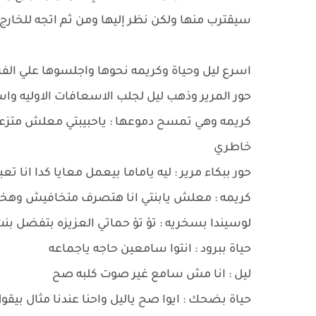
سيقترب منها ولكن نظر إليها ومن ثم اتجه للخارج
اسرع ليل وحياة وكريمه نحوها واجلسوها علي الفر
حور المرير وذهب ليل لجلب الاسعافات الاوليه واس
كريمه وهي تمسح دموعها : ياحبيبتي معلش متز
خاطري
حور ببكاء مرير : ليه ياماما بيعمل معايا كدا انا
كريمه : معلش يابنتي انا هتصرف متخافيش وهخل
لوسيندا بسخريه : تؤ تؤ حماتي العزيزه بتفضل بنت 
حياة ببرود : انتوا سامعين حاجه ياجماعه
ليل : انا مش سامع غير صوت كلبه صح
حياة بضحك : ايوا صح ياليل واحنا عندنا مثال بيقو