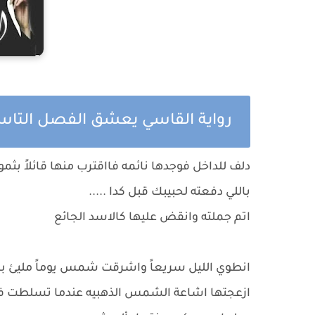
رواية القاسي يعشق الفصل التا
دلف للداخل فوجدها نائمه فااقترب منها قائلاً بثم
باللي دفعته لحبيبك قبل كدا .....
اتم جملته وانقض عليها كالاسد الجائع
انطوي الليل سريعاً واشرقت شمس يوماً مليئ بألم
ازعجتها اشاعة الشمس الذهبيه عندما تسلطت فوق