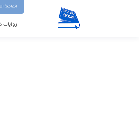
اتفاقية ال
روايات ك