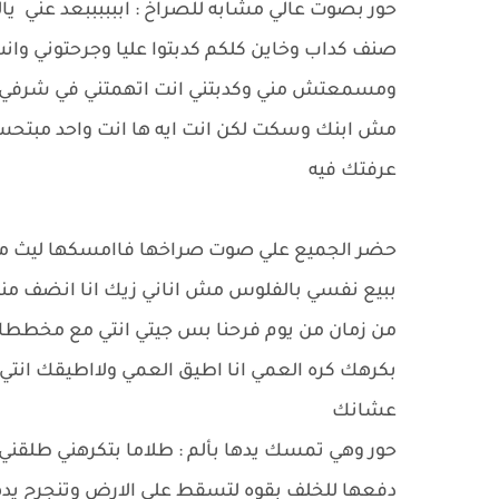
حور بصوت عالي مشابه للصراخ : اببببببعد عني يال
صنف كداب وخاين كلكم كدبتوا عليا وجرحتوني وانت 
ومسمعتش مني وكدبتني انت اتهمتني في شرفي و
مش ابنك وسكت لكن انت ايه ها انت واحد مبتحسش و
عرفتك فيه
حضر الجميع علي صوت صراخها فاامسكها ليث من
ببيع نفسي بالفلوس مش اناني زيك انا انضف من
من زمان من يوم فرحنا بس جيتي انتي مع مخططاتك و
بكرهك كره العمي انا اطيق العمي ولااطيقك انت
عشانك
حور وهي تمسك يدها بألم : طلاما بتكرهني طلقني
دفعها للخلف بقوه لتسقط علي الارض وتنجرح يدها