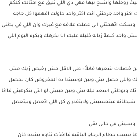
يث روحلها واشبع بيها مهي دي اللي تليق مع امثالك كلكم
اكتر واحد جرحتني انت اكتر واحد حاولت افهموا كل حاجه
سكت اتهمتني اني عملت علاقه مع غيرك وان اللي في بطني
احد كلمة زباله قليله عليك انا بكرهك وبكره اليوم اللي
 خصلات شعرها قائلاً : علي الاقل مش رخيص زيك مش
ك واللي حصل بيني وبين لوسيندا ده المفروض كان يحصل
بوظتي اسعد ليله بيني وبين حبيبتي لو انتي بتكرهيني فاانا
ي شيطانه مبتحسيش ولابتقدري كل اللي اتعمل وبيتعمل
 وسيبني في حالي بقي
 بسبب حطام الزجاج الباقيه فااخذت تتآوه بشده كان