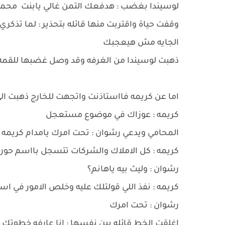
لوسيندا بغضب : هدفعك التمن غالي يابنت محم
وقفت حياة واقتربت منها قائله بتحذير : لما تذكري 
الجايه مش هيعجبك
ذهبت لوسيندا من الغرفه وقد وصل غضبها للقم
اما عن كريمه فااستاذنت واتجهت للخارج ذهبت الي
كريمه : عوزاك في موضوع مستعجل
المحامي ويدعي رشوان : تحت امرك يامدام كريمه
كريمه : كل الاملاك والشركات تتسجل بااسم حور
رشوان : وليث بيه ياهانم؟
كريمه : نفذ اللي قولتلك عليه وخلص الامور في 
رشوان : تحت امرك
اغلقت الخط قائله بين نفسها : انا عارفه خطوتك 