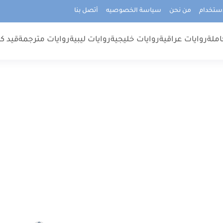
استخدام
من نحن
سياسة الخصوصيه
أتصل بنا
املة
روايات عراقية
روايات خليجية
روايات ليبية
روايات مترجمة
قيد كت