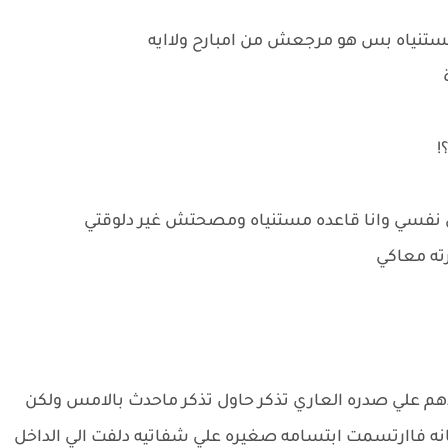
ت مستنياه بس هو مرجعش من امبارح ولاايه
ة
!
علي نفسي وانا قاعده مستنياه ومصحتش غير دلوقتي
رته معاكي
م علي صدره العاري تذكر حاول تذكر ماحدث بالامس ولكن
ه فاارتسمت ابتسامه صغيره علي شفاتيه دلفت الي الداخل