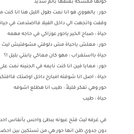
حولها ممسكه بعنقها بألم شديد
حور : يالهووي هو انا نمت طول الليل هنا انا كن
وقفت واتجهت الي داخل الفيلا فااصتدمت في حيا
حياة : صباح الخير ياحور عوزاكي في حاجه مهمه
حور : معلش ياحياة مش دلوقتي مشوفتيش ليث ؟
حياة بااستغراب : مهو كان معاكي يابنتي بليل !؟
حور : معايا فين انا كنت نايمه في الجنينه نمت 
حياة : اصل انا شوفته امبارح داخل اوضتك فاافتك
حور وهي تفكر قليلاً : طيب انا هطلع اشوفه
حياة : طيب
في غرفه ليث فتح عيونه ببطئ واحس بأنفاس احده
دون جدوي ظن انها حور هي من تستكين بين احضان