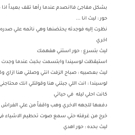
بشكل مفاجئ فاانصدم عندما رأها تقف بعيداً اذا
حور : ليث انا ...
نظرت إليه فوجدته يحتضنها وهي نائمه علي صدره ا
اخري
ليث بتسرع : حور استني هفهمك
استيقظت لوسيندا وابتسمت بخبث عندما وجدت نفس
ليث بعصبيه : صباح الزفت انتي وصلتي هنا ازاي وك
لوسيندا : انت اللي جبتني هنا وقولتلي انك محتاجن
كانت احلي ليله في حياتي
دفعها للجهه الاخري وهب واقفاً من علي الفراش و
خرج من غرفته حتي سمع صوت تحطيم الاشياء في ال
ليث بحده : حور اهدي