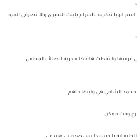
د
اسم ابويا تذكريه بااحترام يابنت البحيري والا تصرفي المره
ه
 غرفتها والتقطت هاتفها مجريه اتصالاً بالمحامي
 محمد الشامي هي وابنها فاهم
اسرع وقت ممكن
الجايه ايه يالوسيندا بس صدقيني هتندمي