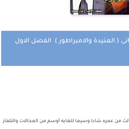
نى ( العنيدة والامبراطور ) الفصل الاول
الث من عمره شابا وسيما للغايه أوسم من المجالات والتلفاز