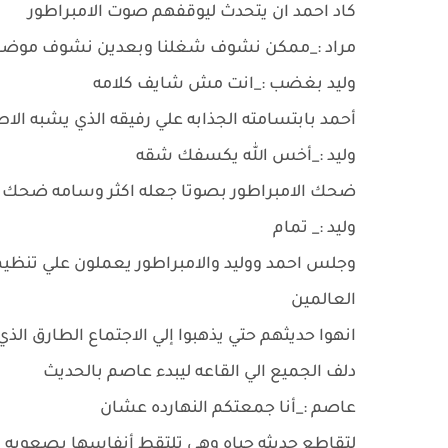
كاد احمد ان يتحدث ليوقفهم صوت الامبراطور
مراد :_ممكن نشوف شغلنا وبعدين نشوف موضا
وليد بغضب :_انت مش شايف كلامه
أحمد بابتسامته الجذابه علي رفيقه الذي يشبه الاط
وليد :_أخس الله يكسفك شقه
ضحك الامبراطور بصوتا جعله اكثر وسامه ضحك ق
وليد :_ تمام
وجلس احمد ووليد والامبراطور يعملون علي تنظ
العالمين
انهوا حديثهم حتي يذهبوا إلي الاجتماع الطارق 
دلف الجميع الي القاعه ليبدء عاصم بالحديث
عاصم :_أنا جمعتكم النهارده عشان
لتقاطع حديثه حياه وهي تلتقط أنفاسها بصعوبه