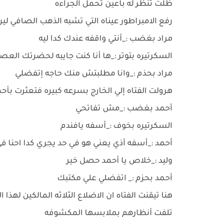
ظلت تنظر له باعين تحمل الجراءه
رفع الامبراطور عيناه التي تشبه الذهب الصافي لير
مراد بغضب :_أنتي واقفه عندك كدا ليه
السكرتيره بتوتر :_ها أنا كنت جايبه لحضرتك العص
مراد بحذم :_وانا مطلبتش منك حاجه إتفضلي
هرولت الفتاه إلي الخارج بسرعه كبيره فتعثرت بأحم
أحمد بغضب :_مش تفاتحي
السكرتيره بخوف :_أسفه يافندم
أحمد :_أسفه أذي يعني هو في حد يجري كدا احن
وليد :_خلاص يا أحمد حصل خير
أحمد بحزم :_ اتفضلي علي مكتبك
هنا تيقنت الفتاه ان الاضلاع الثلاثه المالكين لهذا
تلفت أنظارهم بملابسها المكشوفه