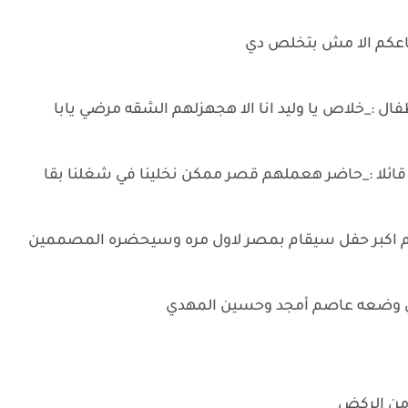
عكم الا مش بتخلص دي
فال :_خلاص يا وليد انا الا هجهزلهم الشقه مرضي يابا
ائلا :_حاضر هعملهم قصر ممكن نخلينا في شغلنا بقا
يم اكبر حفل سيقام بمصر لاول مره وسيحضره المصممين
الذي وضعه عاصم أمجد وحسين المهدي
 من الركض