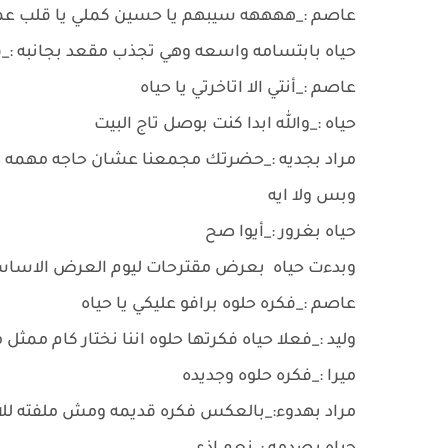
عاصم :_ههههه سيبهم يا حسين كملي يا قلب 
حياه بابتسامه واسعه وهي تجذب مقعد بجانبه :_ق
عاصم :_أنتي الا اتاخرتي يا حياه
حياه :_والله ابدا كنت بوصل تاج البيت
مراد بجديه :_حضرتك مجمعنا عشان حاجه مهمه وال
وبس ولا ايه
حياه بغرور :_أيوا صح
وبدءت حياه بعرض مقترحات ليوم العرض الاسا
عاصم :_فكره حلوه برافو عليكي يا حياه
وليد :_فعلا حياه فكرتها حلوه اننا نختار كام مم
ميرا :_فكره حلوه وجديده
مراد بهدوء:_بالعكس فكره قديمه ومش ملفته للا