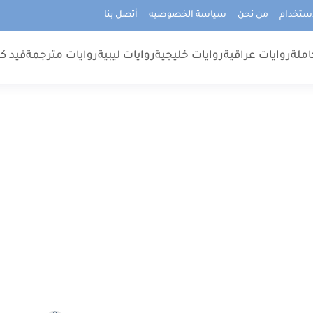
استخدام
من نحن
سياسة الخصوصيه
أتصل بنا
املة
روايات عراقية
روايات خليجية
روايات ليبية
روايات مترجمة
قيد كت