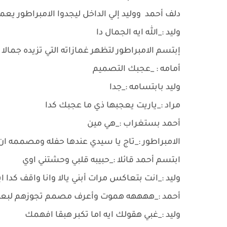
دلف أحمد ووليد إلي الداخل ليجدوا الامبراطور 
وليد :_الله ايه الجمال دا
إبتسم الامبراطور لتظهر غمازاته التي تزيده جما
أمامه : _عجبك التصميم
وليد بابتسامه :_جدا
مراد :_ياريت يعجبها ذي ما عجبك كدا
أحمد بستغراب :_هي مين
الامبراطور :_تاج يا سيدي عندها حفله ومصممه ان 
ابتسم أحمد قائلا :_حبيبه قلبي وحشتني اوي
وليد :_انت بتعاكس مرات أبني يالا وانا واقف كدا 
أحمد :_ههههه هموت وأعرف مصمم تجوزهم لبع
وليد :_غبي هقولك ايه اما تكبر هبقا افهمك