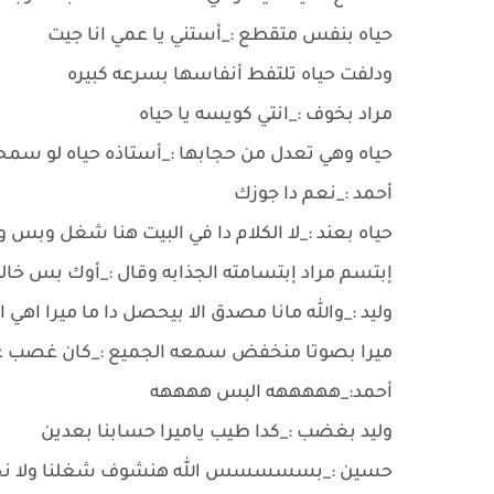
حياه بنفس متقطع :_أستني يا عمي انا جيت
ودلفت حياه تلتفط أنفاسها بسرعه كبيره
مراد بخوف :_انتي كويسه يا حياه
حياه وهي تعدل من حجابها :_أستاذه حياه لو سمح
أحمد :_نعم دا جوزك
حياه بعند :_لا الكلام دا في البيت هنا شغل وبس ولا
إبتسم مراد إبتسامته الجذابه وقال :_أوك بس خا
وليد :_والله مانا مصدق الا بيحصل دا ما ميرا اهي 
ميرا بصوتا منخفض سمعه الجميع :_كان غصب ع
أحمد:_هههههه البس ههههه
وليد بغضب :_كدا طيب ياميرا حسابنا بعدين
حسين :_بسسسسس الله هنشوف شغلنا ولا ن