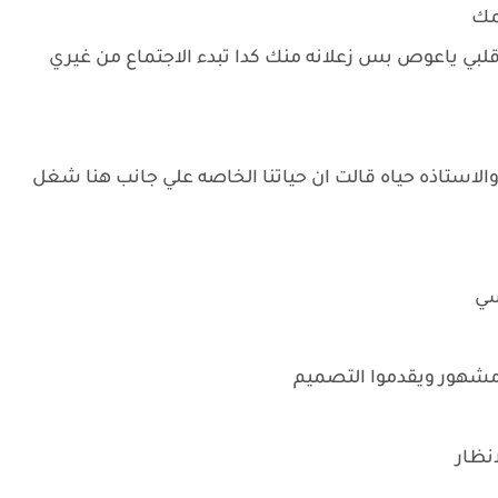
عمك
لبي ياعوص بس زعلانه منك كدا تبدء الاجتماع من غيري
استاذه حياه قالت ان حياتنا الخاصه علي جانب هنا شغل
سي
ثل مشهور ويقدموا التصميم
نظار