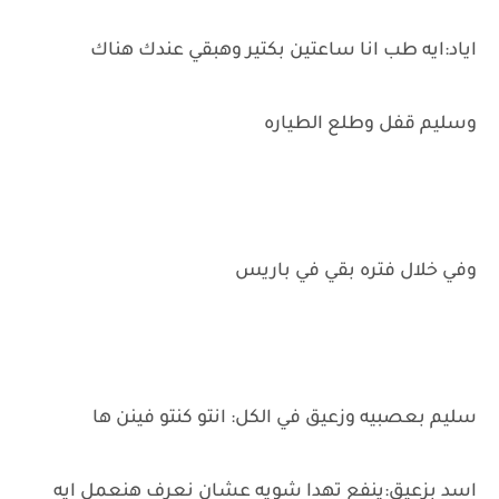
اياد:ايه طب انا ساعتين بكتير وهبقي عندك هناك
وسليم قفل وطلع الطياره
وفي خلال فتره بقي في باريس
سليم بعصبيه وزعيق في الكل: انتو كنتو فينن ها
اسد بزعيق:ينفع تهدا شويه عشان نعرف هنعمل ايه