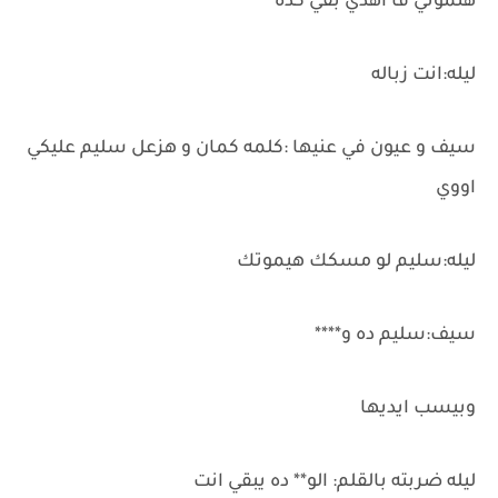
هتموتي فا اهدي بقي كده
ليله:انت زباله
سيف و عيون في عنيها :كلمه كمان و هزعل سليم عليكي
اووي
ليله:سليم لو مسكك هيموتك
سيف:سليم ده و****
وبيسب ايديها
ليله ضربته بالقلم: الو** ده يبقي انت