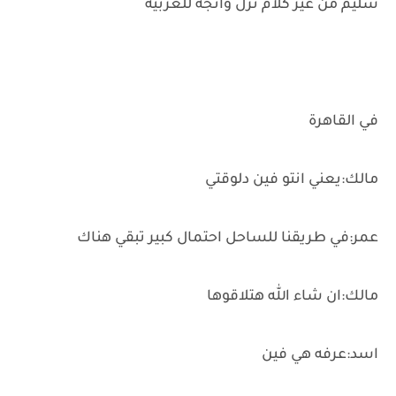
سليم من غير كلام نزل واتجه للعربيه
في القاهرة
مالك:يعني انتو فين دلوقتي
عمر:في طريقنا للساحل احتمال كبير تبقي هناك
مالك:ان شاء الله هتلاقوها
اسد:عرفه هي فين