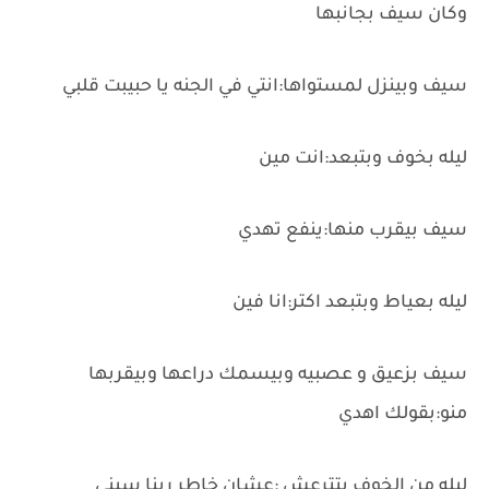
وكان سيف بجانبها
سيف وبينزل لمستواها:انتي في الجنه يا حبيبت قلبي
ليله بخوف وبتبعد:انت مين
سيف بيقرب منها:ينفع تهدي
ليله بعياط وبتبعد اكتر:انا فين
سيف بزعيق و عصبيه وبيسمك دراعها وبيقربها
منو:بقولك اهدي
ليله من الخوف بتترعش :عشان خاطر ربنا سبني