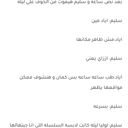
بعد نص ساعه و سليم هيموت من الخوف علي ليله
سليم: اياد فين
اياد:مش ظاهر مكانها
سليم: اززاي يعني
اياد:طب ساعه ساعه بس كمان و هنشوف ممكن
مواقعها يظهر
سليم: بسرعه
سليم: لوليا ليله كانت لابسه السلسله اللي انا جبتهالها