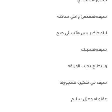
ليله:وراقة ايه دي
سيف:هتمضئ وانتي ساكته
ليله:حاضر بس هتسبني صح
سيف:هسيبك
و بيطلع يجيب الوراقه
سيف في تفكيره:هتتجوزها
عقلو:اه وهزل سليم