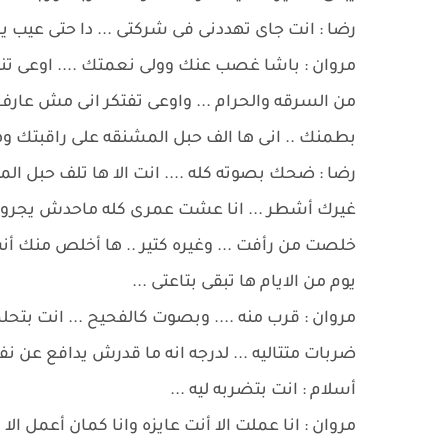
رضا : انت جاى تهددنى فى شركتى ... دا حتى عيب 
مروان : باشا غصب عنك وولى نعمتك .... اوعى تن
من السرقه والحرام ... واوعى تفتكر انى مش عارف
بطمنك .. انى ها الف حبل المشنقه على راقبتك وه
رضا : ضحك بصوته كله .... انت الا ها تلف حبل المن
غيرك أشطر ... انا عشت عمرى كله ماحدش يجروء ول
خلصت من رأفت ... وغيره كتير .. ها أخلص منك أنت 
يوم من الايام ها تبقى بتاعتى ...
مروان : قرب منه .... وبصوت كالفحيح ... انت بتحل
ضربات متتاليه ... لدرجه انه ما قدرش يدافع عن نف
أسلام : انت بتضربه ليه ...
مروان : انا عملت الا أنت عايزه وانا كمان أعمل الا