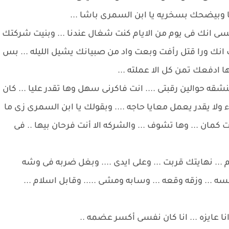
يا وبيضحك بسخريه يا ابن السمرى باشا ...
سى انك فى يوم من الايام كنت شغال عندنا ... وبنيت شركتك
 انك ورا قتل رأفت وبعت واد من صبيانك يشيل الليله ... بس
ا ادفعك تمن كل الا عملته ...
شقه حوالين رقبتى .... انت فاكرنى سهل وها تقدر عليا ... كان
ا يقدر يعمل معايا حاجه .... وبقولك يا ابن السمرى زى ما
كمان ... وها تشوف ... والشركه الا أنت فرحان بيها .. فى
م ... نهايتك قربت ... وعلى ايدى .... وبغل ضربه فى وشه
سه ... وزقه وقعه ... وسابه ومشى ..... وقابل اسلام ...
 انا عايزه ... انا كان نفسى أكسر عضمه ..