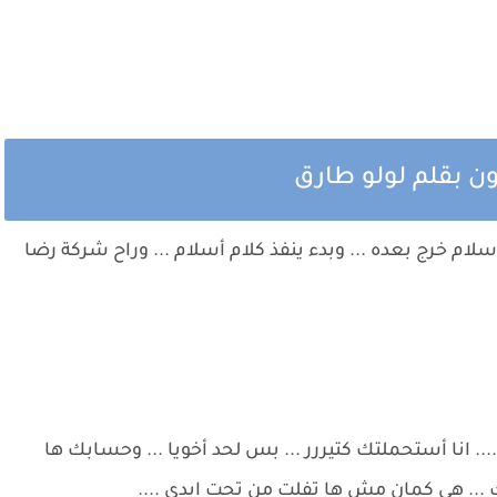
ن بقلم لولو طارق
لام خرج بعده ... وبدء ينفذ كلام أسلام ... وراح شركة رضا
.. انا أستحملتك كتيررر ... بس لحد أخويا ... وحسابك ها
لك ... هى كمان مش ها تفلت من تحت ايدى ....