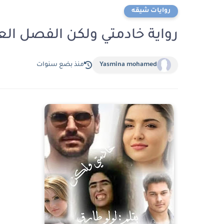
روايات شيقه
رواية خادمتي ولكن الفصل العشرون 20 بقلم
Yasmina mohamed
منذ بضع سنوات