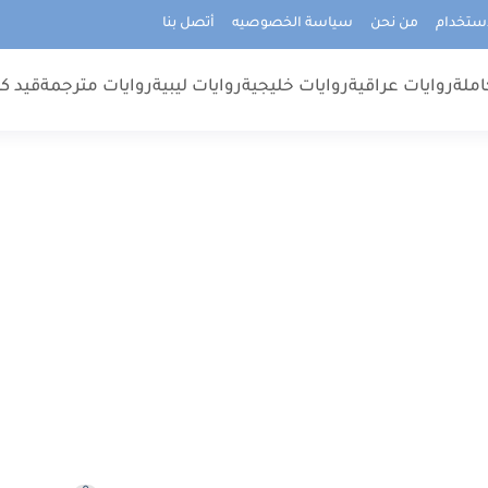
استخدام
من نحن
سياسة الخصوصيه
أتصل بنا
املة
روايات عراقية
روايات خليجية
روايات ليبية
روايات مترجمة
قيد كت