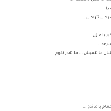
 دا
جلى تتراجنى ....
ير يا مازن
سرعه ..
ان ما تتعبش ... ها تقدر تقوم
لحمام يا ماندو ...