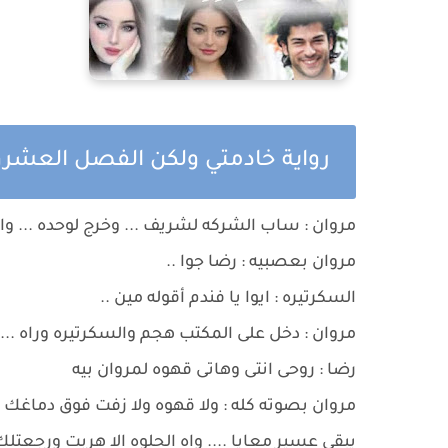
رواية خادمتي ولكن الفصل العشرو
مروان : ساب الشركه لشريف ... وخرج لوحده ... واس
مروان بعصبيه : رضا جوا ..
السكرتيره : ايوا يا فندم أقوله مين ..
مروان : دخل على المكتب هجم والسكرتيره وراه ...
رضا : روحى انتى وهاتى قهوه لمروان بيه
مروان بصوته كله : ولا قهوه ولا زفت فوق دماغك ..
يبقى عسير معايا .... واه الحلوه الا هربت ورجعت