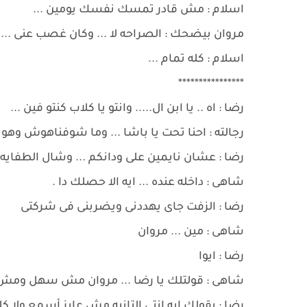
اسلام : مش قادر تمسك نفسك يومين ...
مروان بيضحك : الصراحه لا ... وكان غصب عنى ...
اسلام : كله تمام ...
****************
رضا : اه .. يا ابن ال..... وانتو يا كلاب كنتو فين ...
رجالته : احنا تحت يا باشا ... وما شوفناهوش وهو 
رضا : عشان نايمين على ودانكم ... وشال الطفايه 
شاهى : داخله عنده ... ايه الا حصلك دا .
رضا : الزفت جاى يهددنى ويضربنى فى شركتى
شاهى : مين ... مروان
رضا : ايوا
شاهى : قولتلك يا رضا ... مروان مش سهل ومش 
رضا : بقولك ايه انتى التانيه مش عايز أسمع ولا 