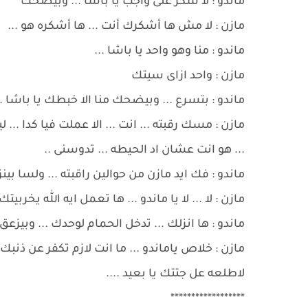
ماندو : لا شكر على واجب يا باشا ... وبيضحك
مازن : لا مش ها أشكرك أنت ... ها أشكره هو ...
ماندو : منا وهو واحد يا باشا ...
مازن : واحد ازاى سيتك
ماندو : بتسرع ... وبيضحك منا الا خبطك يا باشا ..
مازن : مسك رقبته ... انت ... الا عملت فيا كدا ..
... هو انت عشان اد الحيطه ... تدوسنى ..
ماندو : فك ايد مازن من حوالين راقبته ... ولسا بينز
مازن : لا ... لا يا ماندو ... ها تعمل ايه الله يخربيتك 
ماندو : ها انزلك ... تدخل الحمام لوحدك ... وبيزعق 
مازن : خلاص ياماندو ... ما انت لازم تكفر عن ذنبك 
لاطلعه عل جتتك يا بعيد ....
******************