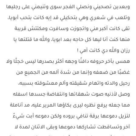
وبعدين تصحيني ونصلي الفجر سوى وتنيمني على رجليها
وتلعب في شعري وهي بتحكيلي قد إيه كانت بتحب أبويا،
تقى كانت أكبر مني واتجوزت وسافرت ومكتتش قريبة
منها كنت أنا ليها كل حاجه بعد ابويا، والله ما قتلتها يا
رزان والله دي كانت أمي !
همس بآخر حروفه دافنًا وجهه أكثر بصدرها ليس خجلًا ولا
غضبًا من ضعفه وإنما من شدة ألمه من الجميع من
رحيل والدته واتهام شقيقته وألم معشوقته بسببه،
وصل لأذنيه صوت شهقاتها وانتفاضة جسدها اسفله
مما جعله يرفع نظره ليرى بكاؤها المرير عليه، مد أناملة
لتزيل دموعها برقة تنافي بروده ولكن دموعه أبت شيءً
آخر وتساقطت تشاركها دموعها وبقى الاثنان لمدة لا