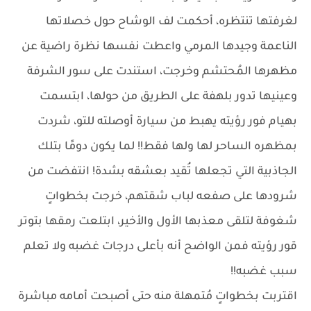
لغرفتها تنتظره، أحكمت لف الوشاح حول خصلاتها
الناعمة وجيدها المرمي واعطت نفسها نظرة راضية عن
مظهرها المُحتشم وخرجت، استندت على سور الشرفة
وعينيها تدور بلهفة على الطريق من حولها، ابتسمت
بهيام فور رؤيته يهبط من سيارة أوصلته للتو، شردت
بمظهره الساحر لها ولها فقط!! لما يكون دومًا بتلك
الجاذبية التي تجعلها تُقيد بعشقه بشدة! انتفضت من
شرودها على صفعه لباب شقتهم، خرجت بخطواتٍ
شغوفة لتلقى معذبها الأول والأخير، ابتلعت رمقها بتوتر
قور رؤيته فمن الواضح أنه بأعلى درجات غضبه ولا تعلم
سبب غضبه!!
اقتربت بخطواتٍ مُتمهلة منه حتى أصبحت أمامه مباشرة