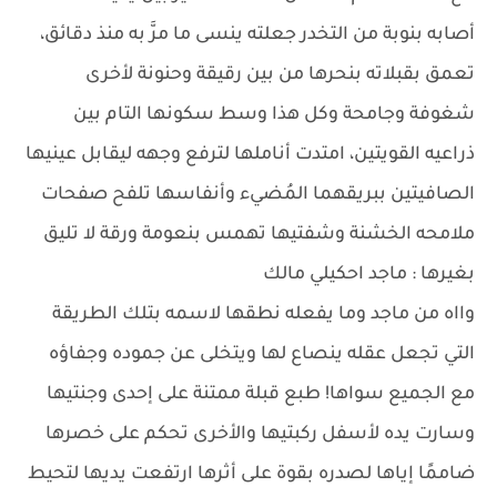
أصابه بنوبة من التخدر جعلته ينسى ما مرَّ به منذ دقائق،
تعمق بقبلاته بنحرها من بين رقيقة وحنونة لأخرى
شغوفة وجامحة وكل هذا وسط سكونها التام بين
ذراعيه القويتين، امتدت أناملها لترفع وجهه ليقابل عينيها
الصافيتين ببريقهما المُضيء وأنفاسها تلفح صفحات
ملامحه الخشنة وشفتيها تهمس بنعومة ورقة لا تليق
بغيرها : ماجد احكيلي مالك
وااه من ماجد وما يفعله نطقها لاسمه بتلك الطريقة
التي تجعل عقله ينصاع لها ويتخلى عن جموده وجفاؤه
مع الجميع سواها! طبع قبلة ممتنة على إحدى وجنتيها
وسارت يده لأسفل ركبتيها والأخرى تحكم على خصرها
ضاممًا إياها لصدره بقوة على أثرها ارتفعت يديها لتحيط