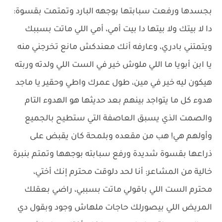
بجسدها ورفعت سبابتها بوجهه البارد وتمتمت بقسوة:
دا لا بيتك ولا بيتها دا بيت أمي، أمي اللي ماتت بسببك
ويتمتني بادري، وعارفه أنك معندكش مانع تخرجني منه
يا ابن أبويا ما اللي ملوش خير في الست اللي ولدته وربته
هيكون ليه خير في مين، طول عمرك واطي وحقير يا ماجد
هدوء كل ما يتواجد بينهم بعد حديثها هو الهدوء التام
والصمت الذي يسبق العاصفة التي ستطيح بالجميع
وأولهم هي! هب من مقعده وبلمحة كان يقبض على
ذراعها بقسوة شديدة ورفع سبابته بوجهها وتمتم بنبرة
خالية من المشاعر: أنا لحد دلوقت محترم إنك أختي،
محترم الست اللي باقولي ماتت بسببي، راضي بعقلك
المريض اللي بيصورلك حاجات ملهاش وجود وبقول دي