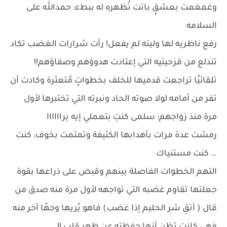
وغمغمت بعشقٍ باتت تُظهره له ببطء: حمدالله على
السلامه
رفع ناظريه لها وليته لم يفعل! رأت شرارات الغضب تكاد
تندلع من قزحيتيه التي إعتادت هدوؤهم وصفاؤهم!!
تلقائيًا تراجعت قدميها للخلف بخطواتٍ مُتعثرة وكادت أن
تفر من أمامه لولا صوته الحاد ونبرته التي تختبرها لأول
مرة منذ زواجهم: سلمى كنتِ بتعملي إيه براااااا
رمشت عدة مرات بأهدابها الكثيفة وتمتمت بخوف: كنت
… كنت مستنياك
التهم الخطوات الفاصلة بينهم وقبض على ذراعها بقوة
جعلتها تقاوم غضبه التي تواجهه لأول مرة منه صدق من
قال ( أتقِ شر الحليم إذا غضب) فاهو يُريها وجهًا أخر منه