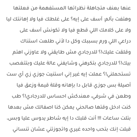
عنها بعنف متجاهلة نظراتها المستفهمة من فعلتها
وهتفت بألم: آسف على إيه؟ على غلطك فيا ولا إهانتك ليا
ولا على كلامك اللي قطع فيا ولا تكونش آسف على
دراعي اللي ورم بسببك وكل دا لأني طلعت استناك
وقلقت عليك!؟ للدرجادي مش طايقني ولا عاوزني اهتم
بيك!؟ للدرجادي بتكرهني وشايفني عالة عليك وبتتغصب
تستحملني!؟ عملت إيه غير إني استنيت جوزي زي أي ست
أصيلة بس جوزي قابل دا بإهانه وقلة قيمة وزعق فيا
وطعن في شرفي، معندكش احساس للدرجادي!؟ طب
كنت ادخل وقتها صالحني يمكن كنا اصفالك مش بعدها
بتلت ساعات !!! أنت قلبك دا إيه شاطر يدوس عليا وبس،
قبلت إنك بتحب واحده غيري واتجوزتني عشان تنساني