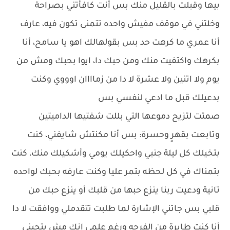
بيها وقبلت بالقليل منك بس أنت كافأتني بصراحة
وخلتني في موقف مفيش واحده تتمنى تكون فيه، عارف
أنا عمري ما كرهت حد بس بقولهالك اهو يا سامح، أنا
بكرهك واكتفيت منك ومن حبك دا، ايوا بحبك ومش من
يوم ولا اتنين ولا عشرة لا دا من زماااان اوووي وكنت
بدعيلك قبل ما ادعي لنفسي بس
صمتت لتزيح دموعها التي بللت شفتيها الداميتين
وتابعت بقهرٍ وحسرة: بس أنا مكنتش شايفني، كنت
بتخيلك كل ليلة جنبي واحكيلك يومي وأشكيلك منك، كنت
بتمناك في كل لحظه بتمر عليا وكنت عارفه بحبك لواحده
تانية ودعيت ربنا ينزع حبها من قلبك أو ينزع حبك من
قلبي بس جاتني الإشارة لما طلبت تتقدملي ووافقت لا دا
أنا كنت طايرة من الفرحه ورغم علمي إنك مش بتحبني