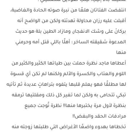
عظيمًا جاء إليكِ، ليتكِ تعودين فتضميني !
انتفضت الفتاتان هلعًا من نبرة صوته الحادة والغاضبة،
أقبلت عليه رزان محاولة تهدئته ولكن من الواضح أنه
بركانْ على وشك الانفجار، ومازاد الطين بلة هو حديث
المدعوة شقيقته الساخر : أهلًا باللي قتل أمه وحرمني
منها
أعطاها ماجد نظرة حملت بين طياتها الكثير والكثير من
اللوم والعتاب والكسرة والألم ولكنها لم تكن أي قسوة
لها مطلقًا فهو يعلم قلبها يتفوه بتراهاتٍ عديدة ثم تأتيه
تبكي تتحامى به ولكن لما تغير كل ذلك ومقلتيها ترمقه
بنظرة لأول مرة يختبرها منها!! نظرة تُوجت جميع
مرادفات الحقد والبغض!!
تخطاها بهدوء واضعًا الأغراض التي طلبتها زوجته منه