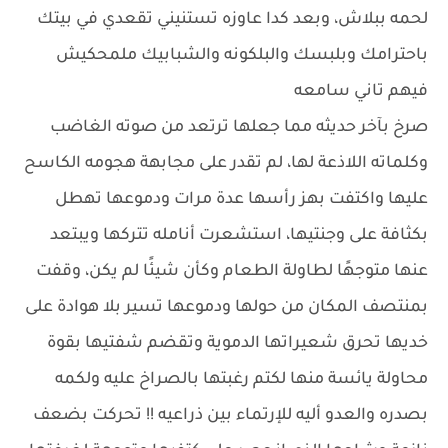
لحمه ببلاش، وبعد كدا عاوزه تستنيني تقعدي في بيتك
باحترامك وبلبسك والبلكونه والشبابيك ملمحكيش
فيهم تاني سامعه
صرخ بآخر حديثه مما جعلها ترتعد من صوته الغاضب
وكلماته اللاذعة لها، لم تقدر على مجابهة هجومه الكاسح
عليها واكتفت بهز رأسها عدة مرات ودموعها تهطل
بكثافة على وجنتيها، استشعرت أنامله تتركها ويبتعد
عنها متوجهًا لطاولة الطعام وكأن شيئًا لم يكن، وقفت
بمنتصف المكان من حولها ودموعها تسير بلا هوادة على
خديها تحرق شعيراتها الدموية وتقضم شفتيها بقوة
محاولة يائسة منها لكتم رغبتها بالصراخ عليه ولكمه
بصدره والعدو أليه للإرتماء بين ذراعيه !! تحركت بضعف