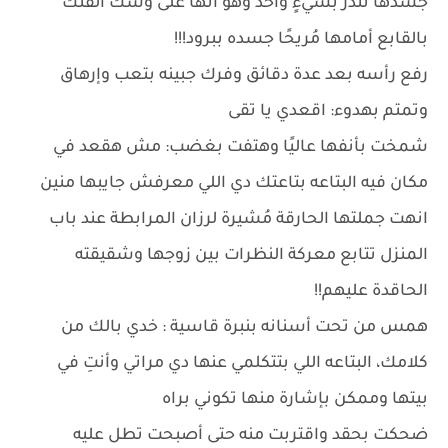
جسدها تنذز بشيءٍ واحد وهو أنها على وشك الفتك
بالقابع أمامها مُريحًا جسده ببرود!!!
رفع رأسه بعد عدة دقائق وفرك جبينه بتعب وإرهاق
وتمتم بهدوء: اقعدي يا تقى
شمخت بأنفها عاليًا وهتفت بغضب: مش هقعد في
مكان فيه البتاعه بتاعتك دي اللي معرفش جايبها منين
انهت جملتها الحارقة مُشيرة لرزان المرابطة عند باب
المنزل تتابع معركة النظرات بين زوجها وشقيقته
الحاقدة عليهم!!
همس من تحت أسنانه بنبرة قاسية : خدي بالك من
كلامك، البتاعه اللي بتتكلمي عنها دي مراتي وأنتِ في
بيتها وممكن بإشارة منها تكوني براه
ضحكت بحقد واقتربت منه حتى أصبحت تطل عليه