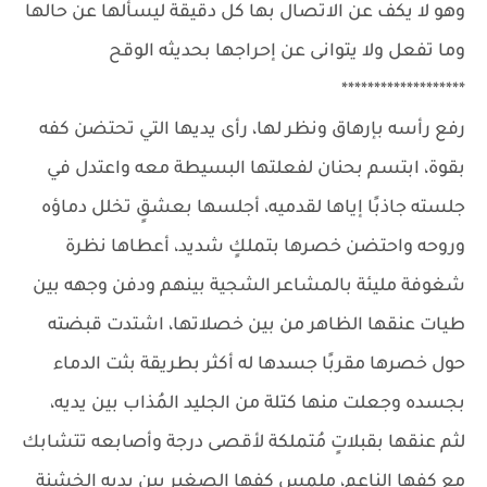
وهو لا يكف عن الاتصال بها كل دقيقة ليسألها عن حالها
وما تفعل ولا يتوانى عن إحراجها بحديثه الوقح
*******************
رفع رأسه بإرهاق ونظر لها، رأى يديها التي تحتضن كفه
بقوة، ابتسم بحنان لفعلتها البسيطة معه واعتدل في
جلسته جاذبًا إياها لقدميه، أجلسها بعشقٍ تخلل دماؤه
وروحه واحتضن خصرها بتملكٍ شديد، أعطاها نظرة
شغوفة مليئة بالمشاعر الشجية بينهم ودفن وجهه بين
طيات عنقها الظاهر من بين خصلاتها، اشتدت قبضته
حول خصرها مقربًا جسدها له أكثر بطريقة بثت الدماء
بجسده وجعلت منها كتلة من الجليد المُذاب بين يديه،
لثم عنقها بقبلاتٍ مُتملكة لأقصى درجة وأصابعه تتشابك
مع كفها الناعم، ملمس كفها الصغير بين يديه الخشنة