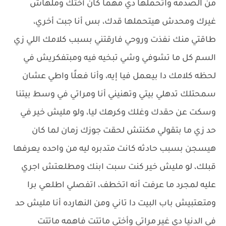
من الصدمه واتحملها دي مهما كان أختك وملهاش
غيرك ومحدش هيتحملها قدك، بس أنا جبت أخري،
طاقتي منك نفذت وروحي فارقتني بسبب كلامك اللي زي
السم كل ما تشوفي وشي تبخيه فيه ومبتفكريش في
لحظه كلامك دا بيعمل فيا إيه، وأنا فعلًا واطي عشان
سمحتلك تدهلي بيتي وتهنيني أنا ومراتي في وسط بيتنا
وسكت عن حقدك وغلك وكرهك ليا، ولو مليش خير في
حد زي ما بتقولي مكنتش لحقت جوزك زمان لما كان
هيسجن بسبب حادثه كانت متدبره ليه من واحده يعرفها
قبلك، لو مليش خير كنت سبت ابنك ومطلعتش اجري
عليه لمجرد ما عرفت أنه اتخطف، اتفصلي اطلعي برا
ومتعتبيش باب البيت دا تاني ومن النهارده أنا مليش حد
في الدنيا دي غير مراتي وأختي ماتتت فاهمه ماتتت