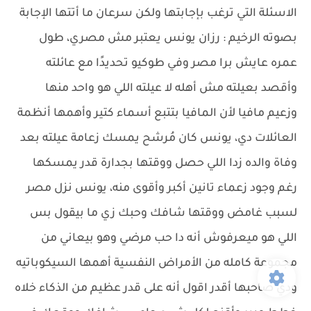
الاسئلة التي ترغب بإجابتها ولكن سرعان ما أتتها الإجابة
بصوته الرخيم : رزان يونس يعتبر مش مصري، طول
عمره عايش برا مصر وفي طوكيو تحديدًا مع عائلته
وأقصد بعيلته مش أهله لا عيلته اللي هو واحد منها
وزعيم مافيا لأن المافيا بتتبع أسماء كتير وأهمها أنظمة
العائلات دي، يونس كان مُرشح يمسك زعامة عيلته بعد
وفاة والده زدا اللي حصل ووقتها بجدارة قدر يمسكها
رغم وجود زعماء تانين أكبر وأقوى منه، يونس نزل مصر
لسبب غامض ووقتها شافك وحبك زي ما بيقول بس
اللي هو ميعرفوش أنه دا حب مرضي وهو بيعاني من
مجموعة كامله من الأمراض النفسية أهمها السيكوباتيه
ودي صاحبها أقدر اقول أنه على قدر عظيم من الذكاء خلاه