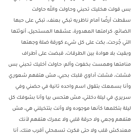
بس قولت هخليك تحبني وحاولت والله حاولت
سقطت أرضًا أمام ناظريه تبكي بعنف، تبكي على حبها
الضائع، كرامتها المهدورة، عشقها المستحيل، أنوثتها
التي جُرحت، بكت على كل شيء كورقة ضلة وجهتها
وبقيت بلا هوادة بين الطرقات، قبضت على أطراف
منامتها وهمست بخفوت وألم: حاولت أخليك تحبني بس
فشلت، فشلت أداوي قلبك بحبي، مش هتفهم شعوري
وأنا بسمعك بتقول اسم واحده تانية في حضني وفي
سريري في ليلة دخلتي، مش هتحس بيا وأنا بشوفك كل
ليلة بتكلمها كأنها موجوده ولا وأنت بتتخيلني هي، مش
هتفهم وجعي ولا حرقة قلبي ولا عمرك هتفهم لأنك
معندكش قلب ولا حتى فكرت تسمحلي أقرب منك، أنا