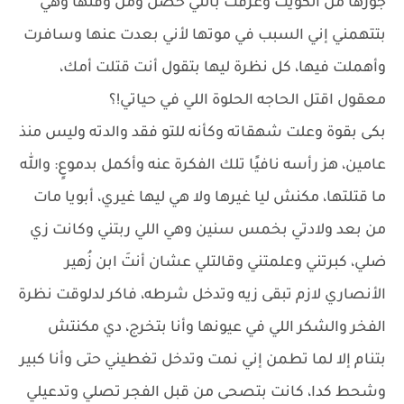
جوزها من الكويت وعرفت باللي حصل ومن وقتها وهي
بتتهمني إني السبب في موتها لأني بعدت عنها وسافرت
وأهملت فيها، كل نظرة ليها بتقول أنت قتلت أمك،
معقول اقتل الحاجه الحلوة اللي في حياتي!؟
بكى بقوة وعلت شهقاته وكأنه للتو فقد والدته وليس منذ
عامين، هز رأسه نافيًا تلك الفكرة عنه وأكمل بدموعٍ: والله
ما قتلتها، مكنش ليا غيرها ولا هي ليها غيري، أبويا مات
من بعد ولادتي بخمس سنين وهي اللي ربتني وكانت زي
ضلي، كبرتني وعلمتني وقالتلي عشان أنتَ ابن زُهير
الأنصاري لازم تبقى زيه وتدخل شرطه، فاكر لدلوقت نظرة
الفخر والشكر اللي في عيونها وأنا بتخرج، دي مكنتش
بتنام إلا لما تطمن إني نمت وتدخل تغطيني حتى وأنا كبير
وشحط كدا، كانت بتصحى من قبل الفجر تصلي وتدعيلي