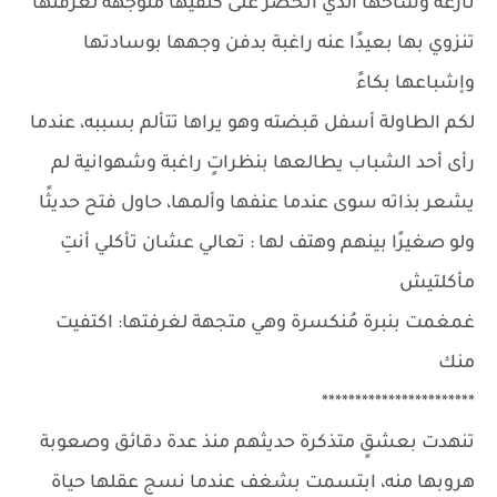
نازعة وشاحها الذي انحصر على كتفيها متوجهة لغرفتها
تنزوي بها بعيدًا عنه راغبة بدفن وجهها بوسادتها
وإشباعها بكاءً
لكم الطاولة أسفل قبضته وهو يراها تتألم بسببه، عندما
رأى أحد الشباب يطالعها بنظراتٍ راغبة وشهوانية لم
يشعر بذاته سوى عندما عنفها وألمها، حاول فتح حديثًا
ولو صغيرًا بينهم وهتف لها : تعالي عشان تأكلي أنتِ
مأكلتيش
غمغمت بنبرة مُنكسرة وهي متجهة لغرفتها: اكتفيت
منك
***********************
تنهدت بعشقٍ متذكرة حديثهم منذ عدة دقائق وصعوبة
هروبها منه، ابتسمت بشغف عندما نسج عقلها حياة