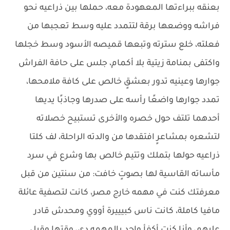
بعنقه ببراءتها المعهودة معه، حملها بين ذراعيه نحو
فراشه ووضعها برقة لتتمدد عليه وسط تعجبها من
فعلته، خلع سترته وتبعها قميصه الأسود وسط خجلها
واكتفى بمنامة زيتية بلا أكمام، جلس على حافة الفراش
جوارها وعينيه تدور بعشقٍ خالص على كافة ملامحها،
تمدد جوارها واضعًا رأسه على صدرها وجاذبًا يديها
أحدهما تلتف حول خصره والأخرى تستبيح خصلاته
لتشعره بمشاعرٍ افتقدها من والدته الراحلة، لف كلتا
ذراعيه حولها بتملك وتتيم خالص بها وشرع في سرد
مأساته القاسية لها بصوتٍ خافت: من سنتين من قبل
معرفتك كنت في مهمه خارج مصر، كانت لتصفية عائلة
مافيا كاملة، كانت ناس كبيييرة أووي ومحدش قادر