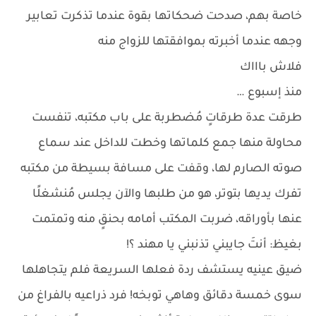
خاصة بهم، صدحت ضحكاتها بقوة عندما تذكرت تعابير
وجهه عندما أخبرته بموافقتها للزواج منه
فلاش باااك
منذ إسبوع …
طرقت عدة طرقاتٍ مُضطربة على باب مكتبه، تنفست
محاولة منها جمع كلماتها وخطت للداخل عند سماع
صوته الصارم لها، وقفت على مسافة بسيطة من مكتبه
تفرك يديها بتوتر، هو من طلبها والآن يجلس مُنشغلًا
عنها بأوراقه، ضربت المكتب أمامه بحنقٍ منه وتمتمت
بغيظ: أنتَ جايبني تذنبني يا مهند ؟!
ضيق عينيه يستشف ردة فعلها السريعة فلم يتجاهلها
سوى خمسة دقائق وهاهي توبخه! فرد ذراعيه بالفراغ من