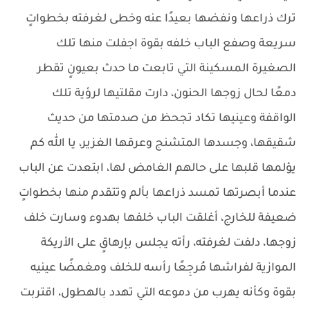
ترك ذراعها ونفضها بعيدًا عنه وخطى لغرفته بخطواتٍ
سريعة وصفع الباب خلفه بقوة اجفلت منها تلك
الصغيرة المسكينة التي تابعت ما حدث بعيونٍ تقطر
دمعًا لحال زوجها الحنون، دارت مقلتيها لرؤية تلك
الواقفة وعينيها تكاد تجحظ من صدمتها من حديث
شقيقها، وجسدها المتشنج وعرقها الغزير، يا الله كم
يؤلمها قلبها على حالهم الغامض لها، ابتعدت عن الباب
عندما أبصرتها تمسد ذراعها بألم وتتقدم منها بخطواتٍ
ضعيفة للخارج، أغلقت الباب خلفها بهدوء وسارت خلف
زوجها، دلفت لغرفته، رأته يجلس بإرهاقٍ على الأريكة
الموازية لفراشها مُرجِعًا رأسه للخلف ومغمضًا عينيه
بقوة وكأنه يهرب من دموعه التي تهدد بالهطول، اقتربت