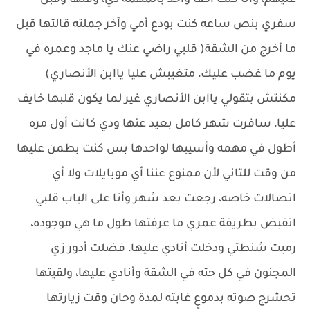
عليهم، وأنا كنت أكفأ واحد بالمهمه دي، وقتها وقبل
سفري بنص ساعه كنت بودع أمي وآخر جملته قالتها قبل
ما أخرج من الشقة( قلبي راضي عنك يا ماجد وعمره في
يوم ما غضب عليك، متغيبش عليا ياابن الأنصاري)
مكنتش بتقولي ياابن الأنصاري غير لما يكون قلبها خايف
عليا، سافرت شهر كامل بعيد عنها ودي كانت أول مره
أطول في مهمه وأسيبها لواحدها بس كنت بطمن عليها
من وقت للتاني لأن ممنوع عننا أي موبايلات ولا أي
اتصالات خاصه، رجعت بعد شهر وأنا على الباب قلبي
اتقبض بطريقة عمري ما عرفتها طول ما هي موجوده،
رميت شنطتي ودخلت أنادي عليها، فضلت أدور زي
المجنون في كل حته في الشقة وأنادي عليها، ولقيتها
تحشرج صوته بدموعٍ غابته لمدة وحان وقت زيارتها