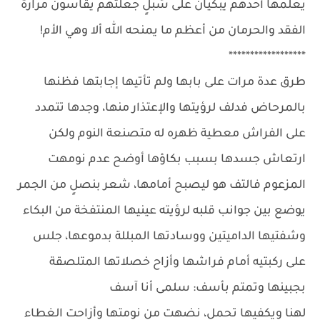
يعلمها أحدهم يبكيان على سُبلٍ جعلتهم يقاسون مرارة
الفقد والحرمان من أعظم ما يمنحه الله ألا وهي الأم!
******************
طرق عدة مرات على بابها ولم تأتيها إجابتها فظنها
بالمرحاض فدلف لرؤيتها والإعتذار منها، وجدها تتمدد
على الفراش معطية ظهره له متصنعة النوم ولكن
ارتعاش جسدها بسبب بكاؤها أوضح عدم نومهت
المزعوم فالتف هو ليصبح أمامها، شعر بنصلٍ من الجمر
يوضع بين جوانب قلبه لرؤيته عينيها المنتفخة من البكاء
وشفتيها الداميتين ووسادتها المبللة بدموعها، جلس
على ركبتيه أمام فراشها وأزاح خصلاتها المتلصقة
بجبينها وتمتم بأسف: سلمى أنا آسف
لهنا ويكفيها تحمل، نضهت من نومتها وأزاحت الغطاء