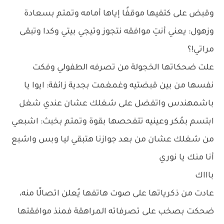
وقبض على كتفيها موقفًا إياها أمامه وتمتم بسعادة
وزهول: يعني أنتِ موافقه نتجوز وتيجي بيتي وكدا وتبقى
مراتي!؟
علت ضحكاتها الخجولة من تصرفه الطفولي وفكت
نفسها من بين قبضتيه وغمغمت بجدية زائفة: ايوا يا
باشمهندس واتفضل على شغلك عشان عندي شغل
ابتسم بمُكر وعينيه تتفحصها بقوة وتمتم بخبث: اشبعي
من شغلك عشان من بعد جوازنا هتبقي ليا وبس واشبع
أنا منك يا نوري
باااك
عادت من ذكرياتها على صوت هاتفها يُعلن اتصالًا منه،
ضحكت بصخب على تصرفاته المراهقة فمنذ موافقتها