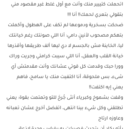
اتحملت كتييير منك وأنت مع أول غلط غير مقصود مني
بتقولي بتعري لحمك!! أنا !!!
ضحكت بسخرية ودموعها لم تكف على الهطول وأكملت
بتهكم مصحوب لأنينٍ دامي: أنا اللي صونتك رغم خيانتك
ليا، الخاينة مش بالجسم لا دي ليها ألف طريقها وأقذرها
خيانة القلب والعقل، أنا اللي سيبت كرامتي وجريت وراك
وورا حبك وقدمت كل قوتي عشانك وأنت مقدمتش أي
شىء، بس ملحوقة، أنا اكتفيت منك يا سامح، فاهم
يعني إيه اكتفت!!
وقفت بشموخ وكبرياء أنثى جُرحَ للتو وتمتمت بقوة: يعني
تطلقني وكل شيء بينا انتهى، اتفضل أخرج عشان تعبانه
وعاوزه ارتاح