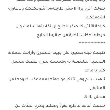
رأته يكاد أن يتحدث فصرخت به بغضب وحدة لاذعة:
بقولك أخرج برااااا مش طايقةةة أشوفكككك ولا عاوزه
أشوفككك
كرامة الأنثى كالصقر الجارح إن تفاديتها سلمت وإن
جرحتها هكلت بنظرة من صقرها الجارح
******************
طبعت قبلة صغيره على جبينه المتعرق وأزاحت خصلاته
الفحمية الملتصقة به وهمست بحزن: طلعت متحمل
كتير يا ماجد
تنهدت بألم وهي تتذكر مواجهتها معه عقب خروجها من
المشفى
فلاش باااك
جلست أمامه تناظره بقوة وعقلها يطرح المئات من