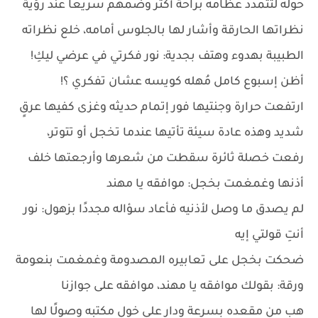
حوله لتتمدد عظامه براحة أكثر وضمهم سريعًا عند رؤية
نظراتها الحارقة وأشار لها بالجلوس أمامه، خلع نظراته
الطبيبة بهدوء وهتف بجدية: نور فكرتي في عرضي ليكِ!
أظن إسبوع كامل مُهله كويسه عشان تفكري ؟!
ارتفعت حرارة وجنتيها فور إتمام حديثه وغزى كفيها عرقٍ
شديد وهذه عادة سيئة تأتيها عندما تخجل أو تتوتر،
رفعت خصلة ثائرة سقطت من شعرها وأرجعتها خلف
أذنها وغمغمت بخجل: موافقه يا مهند
لم يصدق ما وصل لأذنيه فأعاد سؤاله مجددًا بزهول: نور
أنتِ قولتي إيه
ضحكت بخجل على تعابيره المصدومة وغمغمت بنعومة
ورقة: بقولك موافقه يا مهند، موافقه على جوازنا
هب من مقعده بسرعة ودار على خول مكتبه وصولًا لها