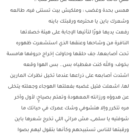
فهي كانت تظن أنها حفظته عن ظهر قلب !!
همس بحدة وغضب : وملكيش بيت تستنى فيه، طالعه
وشعرك باين يا محترمه ورقبتك باينه
رفعت يديها فورًا لتأتيها الإجابة على هيئة خصلاتها
النافرة من وشاحها وعنقها الذي استشعرت ظهوره
تحت أصابعها، جف حلقها وحاولت إخراج حروفها هامسة
بخوف: والله كنت مغطياه بس.. بس الهوا وقعه
اشتدت أصابعه على ذراعها عندما تخيل نظرات المارين
لها، اشعلت فتيل غضبه بفعلتها الهوجاء وجعلته يتخلى
عن هدوؤه ورزانته المعهودة وتمتم بصياحٍ: لأول وأخر
مره تتكرر وإلا هتشوفي وشك عمرك في حياتك ما
شوفتيه يا سلمى، مش مراتي اللي تخرج شعرها باين
ورقبتها للناس تستبيحهم وكأنها بتقول ليهم بصوا