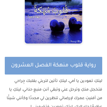
رواية قلوب منهكة الفصل العشرون
ليتكِ تعودين يا أمي، ليتكِ تأتين لتربتي بقلبك جِراحي
فتخجل منكِ وترحل عني وتبقي أنتِ منبع حناني، ليتكِ يا
من أفنيتِ عمرك لإرضائي تنظرين لي مجددًا وكأنني شيئًا