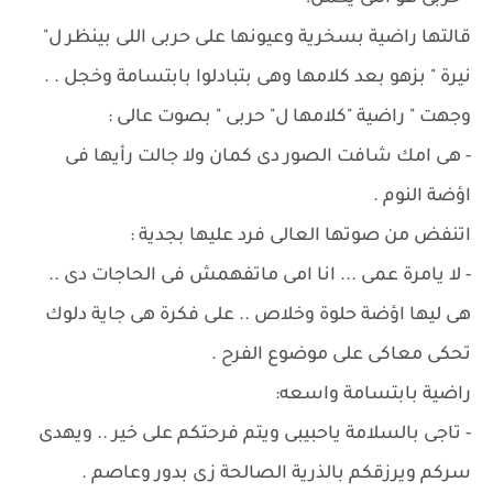
قالتها راضية بسخرية وعيونها على حربى اللى بينظر ل"
نيرة " بزهو بعد كلامها وهى بتبادلوا بابتسامة وخجل . .
وجهت " راضية "كلامها ل" حربى " بصوت عالى :
- هى امك شافت الصور دى كمان ولا جالت رأيها فى
اؤضة النوم .
اتنفض من صوتها العالى فرد عليها بجدية :
- لا يامرة عمى ... انا امى ماتفهمش فى الحاجات دى ..
هى ليها اؤضة حلوة وخلاص .. على فكرة هى جاية دلوك
تحكى معاكى على موضوع الفرح .
راضية بابتسامة واسعه:
- تاجى بالسلامة ياحبيبى ويتم فرحتكم على خير .. ويهدى
سركم ويرزقكم بالذرية الصالحة زى بدور وعاصم .