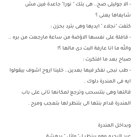
- الا جوليلى صح.. هى بتك " نورا" جاعدة فين مش
شايفاها يعنى ؟
كتفت "نجلاء " ايديها وهى بترد بحزن :
- قافلة على نفسها الاؤضة من ساعة مارجعت من بره ..
والله ما انا عارفة البت دى مالها ؟!
صباح بعد ما افتكرت :
- طب نبجى نفكر فيها بعدين.. خلينا اروح اشوف بيقولوا
ايه فى المندرة دلوك .
قالتها وهى بتتسحب وترجع لمكانها تانى على باب
المندرة قدام بنتها الى بتنظر لها بتعجب ومرح .
وبداخل المندرة
عبد الرحيم وهو بينظر ل" وائل " بدهشة .