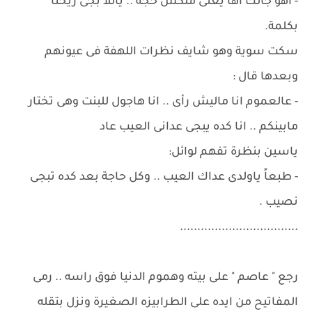
- اهو جالك اها يعنى ملكش حجة .. ياللا بجى ريحنا
بكلمة.
سكت سوية وهو شايف نظرات اللهفة فى عيونهم
وبعدها قال :
- عالعموم انا ماليش رأى .. انا هاجول للبنت وهى تختار
مابينكم .. انا كده يبجى عدانى العيب عاد
ياسين بنظرة تفهم لوائل:
- طبعاً ياولدى عداك العيب .. وكل حاجة بعد كده تبجى
نصيب .
..................................
رجع " عاصم " على بيته وهموم الدنيا فوق راسه .. رمى
المفاتيح من ايده على الطرابيزه الصغيرة ونزل بتقله