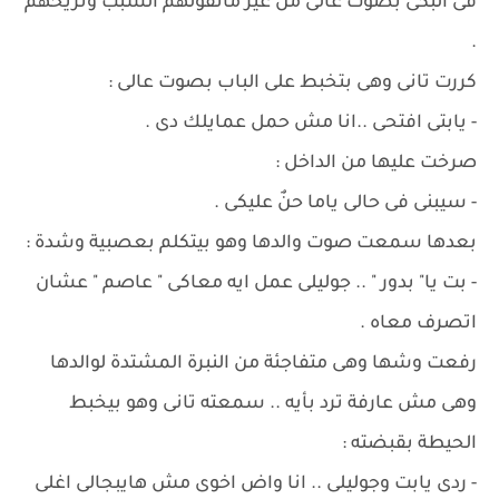
فى البكى بصوت عالى من غير ماتقولهم السبب وتريحهم
.
كررت تانى وهى بتخبط على الباب بصوت عالى :
- يابتى افتحى ..انا مش حمل عمايلك دى .
صرخت عليها من الداخل :
- سيبنى فى حالى ياما حنٌ عليكى .
بعدها سمعت صوت والدها وهو بيتكلم بعصبية وشدة :
- بت يا" بدور " .. جوليلى عمل ايه معاكى " عاصم " عشان
اتصرف معاه .
رفعت وشها وهى متفاجئة من النبرة المشتدة لوالدها
وهى مش عارفة ترد بأيه .. سمعته تانى وهو بيخبط
الحيطة بقبضته :
- ردى يابت وجوليلى .. انا واض اخوى مش هايبجالى اغلى