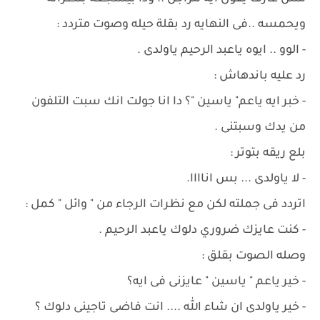
ويحمسه ..فى النهايه رد بقلة حيله وصوت متردد :
- الوو .. ايوه ياعبد الرحيم ياولدى .
رد عليه باندهاش :
- خبر ايه ياعم" ياسين "؟ دا انا جولت انك سبت التلفون
من يدك وسبتنى .
بلع ريقه بتوتر :
- لا ياولدى ... بس اناااا.
اتردد فى جملته لكن مع نظرات الرجاء من " وائل " كمل :
- كنت عايزك ضروري دلوك ياعبد الرحيم .
وصله الصوت بقلق :
- خير ياعم " ياسين " عايزنى فى ايه؟
- خير ياولدى ان شاء الله .... انت فاضى تاجينى دلوك ؟