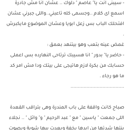
- سيبنى انت يا" عاصم " دلوك .. عشان انا مش جادرة
اسمع اى كلام ..وجسمى كله تاعبني..واللى جبرني عشان
افتحلك الباب بس زعل ابويا وعشان الموضوع مايكبرش
.
غمض عينه بتعب وهو بيتنهد بعمق :
- حاضر يا" بدور " انا هسيبك ترتاحى النهارده بس اعملى
حسابك من بكرة لازم هاتيجى على بيتك ودا مش امر كد
ما هو رجاء .
.....................................
صباح كانت واقفة على باب المندرة وهى بتراقب القعدة
اللى جمعت " ياسين " مع " عبد الرحيم " و" وائل " .. نجلاء
بنتها شدتها من ايدها بخفة وبعدت بيها شوية وبصوت