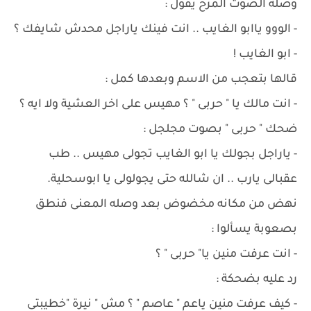
وصله الصوت المرح يقول :
- الووو ياابو الغايب .. انت فينك ياراجل محدش شايفك ؟
- ابو الغايب !
قالها بتعجب من الاسم وبعدها كمل :
- انت مالك يا " حربى " ؟ مهيس على اخر العشية ولا ايه ؟
ضحك " حربى " بصوت مجلجل :
- ياراجل بجولك يا ابو الغايب تجولى مهيس .. طب
عقبالى يارب .. ان شالله حتى يجولولى يا ابوسحلية.
نهض من مكانه مخضوض بعد وصله المعنى فنطق
بصعوبة يسألوا :
- انت عرفت منين يا" حربى " ؟
رد عليه بضحكة :
- كيف عرفت منين ياعم " عاصم " ؟ مش " نيرة "خطيبتى