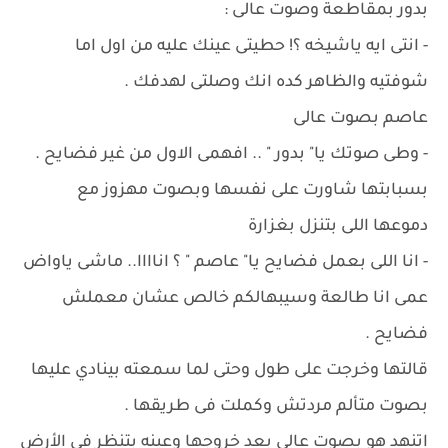
بدور بمقاطعة وصوت عالى :
- انتى ايه ياشيخه ؟! حطيتى عينك عليه من اول اما
شوفتيه والظاهر كده انك وصلتى لهدفك .
عاصم بصوت عالى
- وطى صوتك يا" بدور " .. افهمى الاول من غير فضايح .
بسبابتها شاورت على نفسها وبصوت مهزوز مع
دموعها اللى بتنزل بغزارة
- انا اللى بعمل فضايح يا" عاصم " ؟ اناااا.. ماشى ياواض
عمى انا طالعة وسيبهالكم خالص عشان معملش
فضايح .
قالتها وخرجت على طول وحتى لما سمعته بينادي عليها
بصوت متألم مردتش وكملت فى طريقها .
اتنهد هو بصوت عالى بعد خروجها وعينه بتنظر فى الأرض