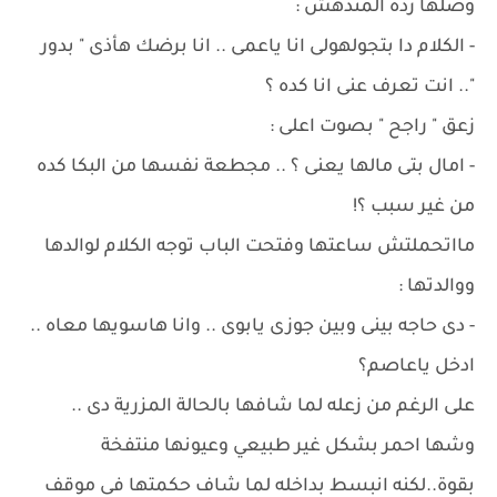
وصلها رده المندهش :
- الكلام دا بتجولهولى انا ياعمى .. انا برضك هأذى " بدور
".. انت تعرف عنى انا كده ؟
زعق " راجح " بصوت اعلى :
- امال بتى مالها يعنى ؟ .. مجطعة نفسها من البكا كده
من غير سبب ؟!
مااتحملتش ساعتها وفتحت الباب توجه الكلام لوالدها
ووالدتها :
- دى حاجه بينى وبين جوزى يابوى .. وانا هاسويها معاه ..
ادخل ياعاصم؟
على الرغم من زعله لما شافها بالحالة المزرية دى ..
وشها احمر بشكل غير طبيعي وعيونها منتفخة
بقوة..لكنه انبسط بداخله لما شاف حكمتها فى موقف