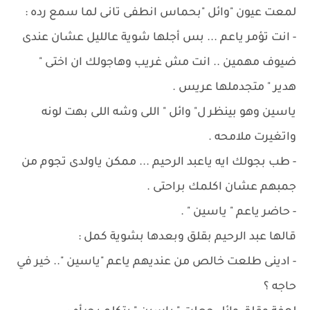
لمعت عيون "وائل "بحماس انطفى تانى لما سمع رده :
- انت تؤمر ياعم ... بس أجلها شوية عالليل عشان عندى
ضيوف مهمين .. انت مش غريب وهاجولك ان اختى "
هدير " متجدملها عريس .
ياسين وهو بينظر ل" وائل " اللى وشه اللى بهت لونه
واتغيرت ملامحه .
- طب بجولك ايه ياعبد الرحيم ... ممكن ياولدى تجوم من
جمبهم عشان اكلمك براحتى .
- حاضر ياعم " ياسين " .
قالها عبد الرحيم بقلق وبعدها بشوية كمل :
- ادينى طلعت خالص من عنديهم ياعم "ياسين ".. خير في
حاجه ؟