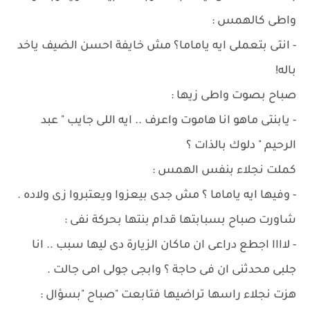
واطى كالهمس :
- انتى بتعملى ايه ياماما؟ مش خايفة احسن الضيف ياخد
باله!
صباح بصوت واطى زيها :
- يابنتى ماهو انا هاموت واعرف .. ايه اللى جايب " عبد
الرحيم " دلوك بالذات ؟
كملت نجلاء بنفس الهمس :
- وفيها ايه ياماما ؟ مش جدى بيعزوا ويعتبروا زى ولاده .
شاورت صباح بسبابتها قدام بنتها بحركة نفى :
- لاااا اجطع دراعى ان ماكان الزيارة دى ليها سبب .. انا
جلبى محدثنى ان فى حاجة ؟ وابجى جولى امى جالت .
هزت نجلاء راسها تراضيها فتابعت "صباح "بسؤال :