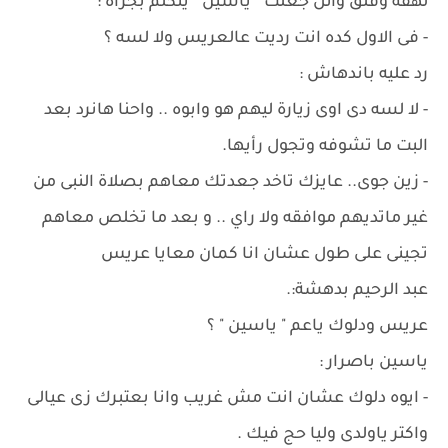
لهفة وقلق وائل جعلت " ياسين " يتكلم بجرأه :
- فى الاول كده انت رديت عالعريس ولا لسه ؟
رد عليه باندهاش :
- لا لسه دى اوى زيارة ليهم هو وابوه .. واحنا هانرد بعد
البت ما تشوفه وتجول رأيها.
- زين جوى.. عايزك تاخد جعدتك معاهم بصلاة النبى من
غير ماتديهم موافقه ولا راي .. و بعد ما تخلص معاهم
تجينى على طول عشان انا كمان معايا عريس
عبد الرحيم بدهشة:.
عريس ودلوك ياعم " ياسين " ؟
ياسين باصرار :
- ايوه دلوك عشان انت مش غريب وانا بعتبرك زى عيالى
واكتر ياولدى وليا حج فيك .