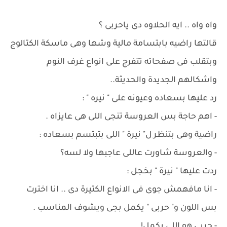
واه واه .. ايه الحلاوه دى ياحربى ؟
قالتها راضيه بابتسامة مالية وشها وهى ماسكة الكتالوج
وبتقلب فى صفحاته تتفرج على انواع غرف النوم
واشكالهم الجديدة والحديثة..
رد عليها بسعاده وعيونه على " نيره " :
- اهم حاجة بس العروسة تنجى اللى هى عايزاه .
راضية وهى بتنظر ل" نيرة " اللى بتبتسم بسعاده :
- والعروسة شاورت عاللى عاجبها ولا لسه؟
ردت عليها " نيرة " بخجل :
- انا مافهمش جوى فى الانواع الكتيرة دى .. انا اخترت
بس اللون و" حربى " يكمل بجى ويشوف المناسب .
- حربى هو اللى يكمل!