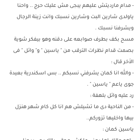
- مدام مارديتش عليهم يبجى مش عليك حرج .. واحنا
ياولدى شارين البت وشارين نسبك وانت زينة الرجال
ويشرفنا نسبك .
مسح بكف بطرف صوابعه على دقنه وهو بيفكر شوية
بصمت قدام نظرات الترقب من " ياسين " و" وائل " فى
الاَخر قال :
- والله انا كمان يشرفني نسبكم .. بس اسكندرية بعيدة
جوى ياعم " ياسين " .
رد عليه وائل بلهفة :
- من الناحية دى ما تشيلش هم انا كل كام شهر هنزل
بيها واخليها تزوركم..
ياسين كمان :