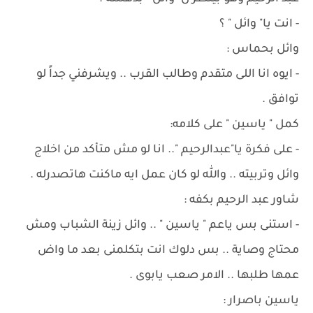
- انت يا" وائل " ؟
وائل بحماس :
- ايوه انا اللى متقدم وطالب القرب .. ويشرفني جداً لو
توافق .
كمل " ياسين " على كلامه:
- على فكرة يا"عبدالرحيم ".. انا لو مش متأكد من اخلاج
وائل وتربيته .. والله لو كان عمل ايه ماكنت هاتصدرله .
شاور عبد الرحيم بكفه :
- استنى بس ياعم " ياسين " .. وائل زينة الشباب ومش
محتاج وصاية .. بس دلوك انت بتكلمنى بعد ما واض
عمها طلبها .. الامر صعب يابوى .
ياسين باصرار :