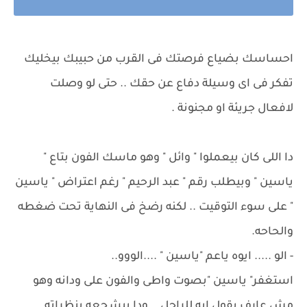
احساسك بضياع فرصتك فى القرب من حبيبك بيخليك
تفكر فى اى وسيلة دفاع عن حقك .. حتى لو وصلت
لافعال جريئة او مجنونة .
دا اللى كان بيعملوا " وائل " وهو ماسك الفون بتاع "
ياسين " وبيطلب رقم " عبد الرحيم " رغم اعتراض " ياسين
" على سوء التوقيت .. لكنه رضخ فى النهاية تحت ضغطه
والحاحه.
- الو ..... ايوه ياعم "ياسين " ....الووو..
استغفر" ياسين "بصوت واطى والفون على ودانه وهو
مش عارف يقول ايه للراجل .. ودا بيشجعه بنظراته