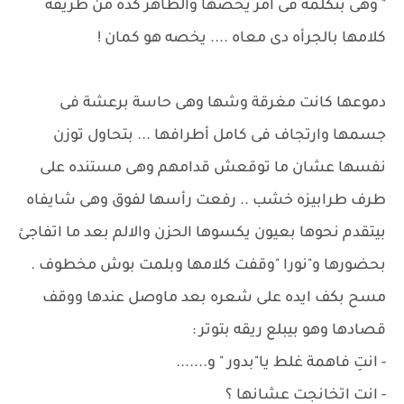
" وهى بتكلمه فى امر يخصها والظاهر كده من طريقة
كلامها بالجرأه دى معاه .... يخصه هو كمان !
دموعها كانت مغرقة وشها وهى حاسة برعشة فى
جسمها وارتجاف فى كامل أطرافها ... بتحاول توزن
نفسها عشان ما توقعش قدامهم وهى مستنده على
طرف طرابيزه خشب .. رفعت رأسها لفوق وهى شايفاه
بيتقدم نحوها بعيون يكسوها الحزن والالم بعد ما اتفاجئ
بحضورها و"نورا "وقفت كلامها وبلمت بوش مخطوف .
مسح بكف ايده على شعره بعد ماوصل عندها ووقف
قصادها وهو بيبلع ريقه بتوتر :
- انتِ فاهمة غلط يا"بدور " و.......
- انت اتخانجت عشانها ؟