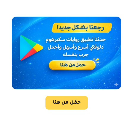
حمّل من هنا