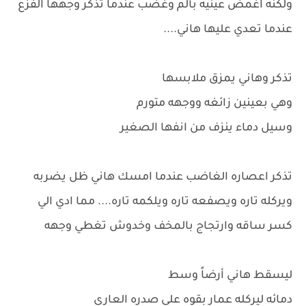
ولكنه اغمض عينيه بألم وغضب عندما تذكر وجهها الفزع
عندما تعدي عليها هاني....
تذكر وهاني يمزق ملابسها
وهي بعينين زائغه ووجهه متورم
وسيل دماء ينزف من انفها الصغير
تذكر اعصاره الغاضب عندما امسك هاني ظل يضربه
ويركله تاره ويصفعه تاره ويلكمه تاره.... مما ادي الي
كسر ساقه وارتجاج بالمخف وخدوش تغطي وجهه
ليسقط هاني أرضاً وسط
دمائه ليركله عمار بقوه علي صدره العاري