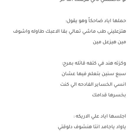
لو خاصمتني تاني هزعلك انتا حر
حملها اياد ضاحكاً وهو يقول:
هتزعليني طب ماشي تعالي بقا الاعبك طاوله واشوف
مين هيزعل مين
وكزته هند في كتفه قائله بمرح:
سبع سنين بتعلم فيها عشان
انسي الخساير الفادحه الي كنت
بخسرها قدامك
اجلسها اياد علي الاريكه :
ياواد ياجامد انتا هنشوف دلوقتي