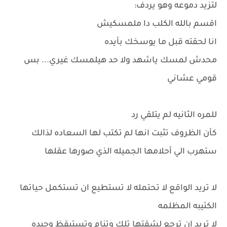
لتزيد دموعه وهو يردف:
اقسم بالله الكلب دا ملمسكيش
انا لحقته قبل ما يوسخك بأيده
محدش لمسك ياشهد ولا حد هيلمسك غيري... بس
قومي عشاني
للمره الثانيه لم يتلقي رد
كأن الظروف تثبت انها لم تكتب لها السعاده لذالك
ستهرب الي أحلامها الجميله الذي صورها عقلها
لا تريد الواقع لا تحتمله لا تستطيع ان تستكمل حياتها
الكئيبه المظلمه
لا تريد ان ترجع لشقتها تلك وتنام وتستيقظ وحيده