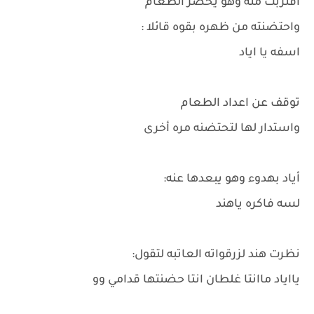
اقتربت منه وهو يحضر الطعام
واحتضنته من ظهره بقوه قائلا :
اسفه يا اياد
توقف عن اعداد الطعام
واستدار لها لتحتضنه مره أخرى
أياد بهدوء وهو يبعدها عنه:
لسه فاكره ياهند
نظرت هند لزرقواته العاتبه لتقول:
يااياد ماانتا غلطان انتا حضنتها قدامي وو