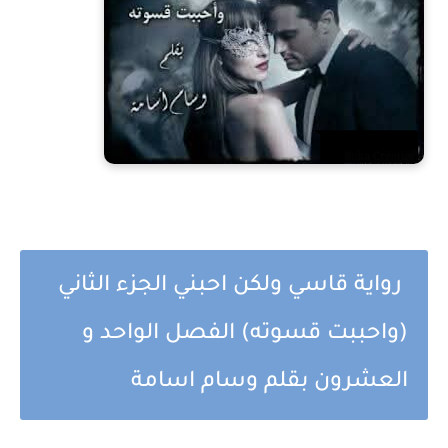
رواية قاسي ولكن احبني الجزء الثاني
(واحببت قسوته) الفصل الواحد و
العشرون بقلم وسام اسامة