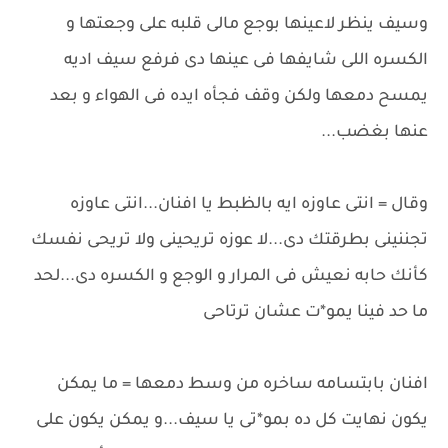
وسيف ينظر لاعينها بوجع مالى قلبه على وجعتها و
الكسره اللى شايفها فى عينها دى فرفع سيف اديه
يمسح دمعها ولكن وقف فجأه ايده فى الهواء و بعد
عنها بغضب...
وقال = انتى عاوزه ايه بالظبط يا افنان...انتى عاوزه
تجننينى بطرقتك دى...لا عوزه تريحينى ولا تريحى نفسك
كأنك حابه نعيش فى المرار و الوجع و الكسره دى...لحد
ما حد فينا يمو*ت عشان ترتاحى
افنان بابتسامه ساخره من وسط دمعها = ما يمكن
يكون نهايت كل ده بمو*تى يا سيف...و يمكن يكون على