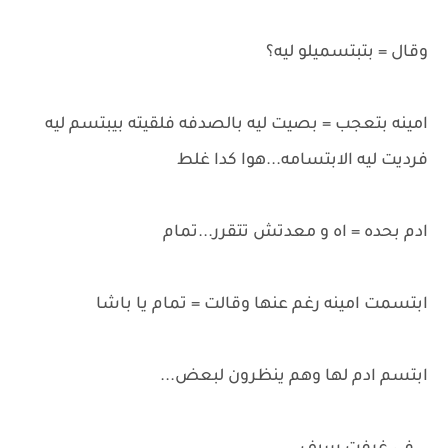
وقال = بتبتسميلو ليه؟
امينه بتعجب = بصيت ليه بالصدفه فلقيته بيبتسم ليه
فرديت ليه الابتسامه...هوا كدا غلط
ادم بحده = اه و معدتش تتقرر...تمام
ابتسمت امينه رغم عنها وقالت = تمام يا باشا
ابتسم ادم لها وهم ينظرون لبعض...