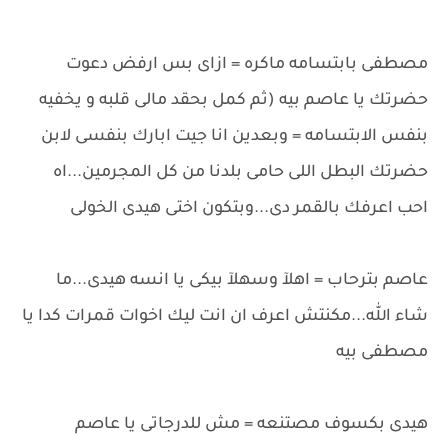
مصطفى بابتسامه ماكره = ازاى بس ارفض دعوت
حضرتك يا عاصم بيه (ثم كمل بحقد مالى قلبه و يخفيه
بنفس الابتسامه = وبعدين انا جيت ابارك بنفسى لابن
حضرتك البطل اللى حامى بلدنا من كل المجرمين...اه
احب اعرفك بالقمر دى...وبتكون اختى هيدى الخولى
عاصم بترحاب = اهلآ وسهلآ بيكى يا انسه هيدى...ما
شاء الله...مكنتش اعرف ان انت ليك اخوات قمرات كدا يا
مصطفى بيه
هيدى بكسوف مصتنعه = مش للدرجاتى يا عاصم