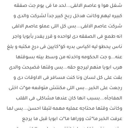
شغل هوا و عاصم الالفى...لحد ما فى يوم جت صفقه
كبيره ليهم وكانت هدخل ربح كبير جدآ لشركت والدى و
شركت عاصم الالفى...بس كل اللى عملو عاصم الالفى
انه طمع فى الصفقه دى لواحده و قرر يغدر بأبويا واجر
ناس يحطو ليه اكياس بدره كو*كايين فى درج مكتبه و بلغ
عنه...و جت الحكومه واخدته من وسط بيته بسوقتها
هرب ابويا منهم ليرجع حقه...بس وقتها فضيحت والدى
بقت على كل لسان ونا كنت مسافر فى الااوقات دى و
رجعت على الخبر...بس اللى مكنتش متوقعه مو*ت اختى
المفاجأه...بسبب انها كان عندها مشاكلى فى القلب
وكانت وقتها محتاجه عمليه مهمه لتبقا احسن...بس لما
عرفت الخبر ما*تت ووراها ما*ت ابويا قبل ما يرجع