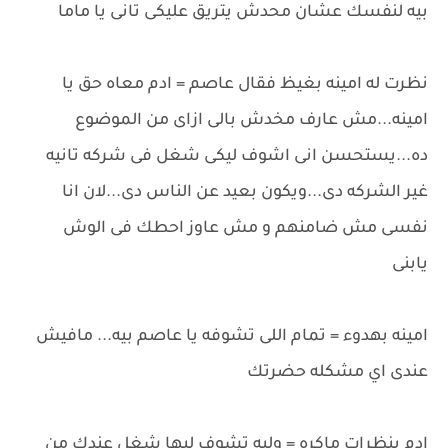
بيه لنفسك عشان محدش يتريق عليكى تانى يا ماما
نظرت له امينه بغيظ فقال عاصم = ادم معاه حق يا
امينه...مش عارف مخدش بالى ازاى من الموضوع
ده...يستحسن انى اشوف ليكى شغل فى شركه تانيه
غير الشركه دى...ويكون بعيد عن الناس دى...لان انا
نفسى مش ضامنهم و مش عاوز احطك فى الوش
يابنى
امينه بهدوء = تمام اللى تشوفه يا عاصم بيه... مافيش
عندى اي مشكله حضرتك
ادم بنظرات ماكره = وليه تشوف ليها شغل عندك من