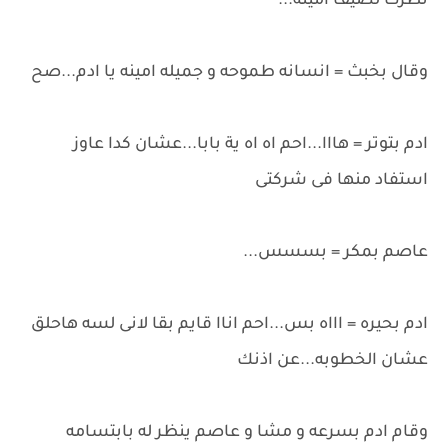
نظرت لضيف امينه...
وقال بخبث = انسانه طموحه و جميله امينه يا ادم...صح
ادم بتوتر = هااا...احم اه اه ية بابا...عشان كدا عاوز
استفاد منها فى شركتى
عاصم بمكر = بسسس...
ادم بحيره = اااه بس...احم اناا قايم بقا لانى لسه هاحلق
عشان الخطوبه...عن اذنك
وقام ادم بسرعه و مشا و عاصم ينظر له بابتسامه