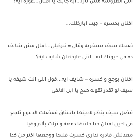
انتى العروسه مش تارا...ايه جابك يا افنان...عوزه ايه؟
افنان بكسره = جيت اباركلك...
ضحك سيف بسخريه وقال = تبركيلى...امال مش شايف
ده فى عيونك ليه...انتى عارفه ان شايف ايه؟
افنان بوجع و كسره = شايف ايه...قول اللى انت شيفه يا
سيف لو تقدر تقوله صح يا ابن الالفى
فضل سيف ينظر لاعينها باختناق ففضلت الدموع تلمع
فى اعين افنان حتا خانتها دمعه و نزلت بألم وهيا
معدتش قادره تدارى كسرت قلبها ووجعها اكتر من كدا