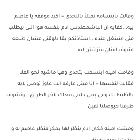
وقالت بابتسامه تمتلأ بالتحدى = اكيد موفقه يا عاصم
بيه...كفايه ان الباشمهندس ادم بنفسه هوا اللى بيطلب
منى اشتغل عنده...استأذنكم بقا دلوقتى عشان طلعه
اشوف افنان منزلتش ليه
وقامت امينه ابتسمت بتحدى وهيا ماشيه نحو الفلا
فقالت لنفسها = انا مش عارفه انت عاوز توصل لايه
بالظبط يا دومى بس خلينى معاك لاخر الطريق...ونشوف
طرقنا هيوصلنا لفين
ومشت امينه فكان ادم ينظر لها بمكر فنظر عاصم له و