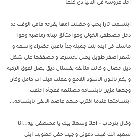
احلا عروسه فى الدنيا دى كلها
ابتسمت تارا بحب و حضنت امها بفرحه فافى الوقت ده
دخل مصطفى الخولى وهوا متألق ببدله رماضيه وهوا
ماسك فى ايده بنت جميله جدآ باعين خضراء واسعه و
شعر اصفر طويل يصل لخسرها و مصففها على شكل
ديل حصان و كانت متألقه بفستان ديق يصل لفوق الركبه
و بكم باللون الاسود اللامع و عملت ميك اب كامل وكان
وجهها مزين بابتسامه مصتنعه ففجأه اختفت
ابتسامتها عندما اقترب منهم عاصم الالفى بابتسامه...
وقال بترحاب = اهلآ وسهلآ بيك يا مصطفى بيه...انا
سعيد انك قبلت دعوتى و جيت حفل خطوبت ابنى