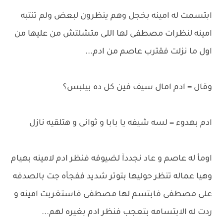
ابتسمت له امينه بخجل وهم ينظرون لبعض ولم تنتبه
امينه لنظرات مصطفى لها اللى متشلتش من عليها من
اول ما نزلت فقترب عاصم من ادم...
وقال = ادم امال سيف فين كل ده بيلبس؟
ادم بهدوء = لسه شيفه يا بابا و ثوانى و هتلقيه نازل
اومأ له عاصم و عاد نجددآ لضيوفه فنظر ادم لامينه بهيام
وهيا عماله تنظر حوليها بتوتر شديد ففجأه جت بالصدفه
على مصطفى فابتسم لها مصطفى فاستغربت امينه و
ردت له الابتسامه بتعجب فنظر ادم بغيره لهم...