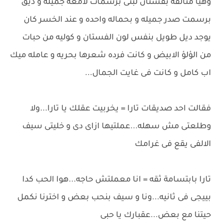
وهيا متألقه بفستان لبنى برسمات لامعه جميله و ديق
برسمت صدر جميله و بحماله واحده و عند الخسر كان
يوجد ديل طويل بنفس لون الفستان و كوليه من حبات
من الؤلؤ الابيض و كانت فرده شعرها بحريه و عامله ميك
اب كامل و كانت فى غايت الجمال...
فقالت احد صديقات تارا = يخربيت عقلك يا تارا...ولا
وطلعتى مش سهله...عملتيها ازاى دى و خليتى سيف
الالفى يقع فى غرامك
تارا بابتسامة ثقه = انا معملتش حاجه...هوا الحب كدا
بييجى فى ثانيه...ونا و سيف بنحب بعض و اخترنا نكمل
حيتنا مع بعض...عقبارك يا حبى