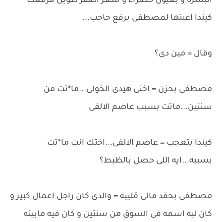
البشره و بعيون خضراء و شعر اصفر طويل فرفعت
كيندا اعينها لمصطفى برفع حاجب...
وقال = مين دى؟
مصطفى بحزن = اختى هيدى الخولى...ما*تت من
سنتين...ماتت بسبب عاصم الالفى
كيندا بتعجب = عاصم الالفى...اختك انت ما*تت
بسببه...ايه اللى حصل بالظبط؟
مصطفى بحقد مالى قليبه = والدى كان راجل اعمال كبير و
كان ليه اسمه فى السوق من سنتين و كان فيه مابينه