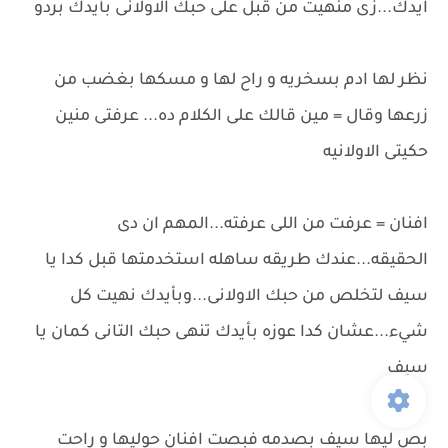
ايدك...زى منهيت من قبل على حبك الاولانى بأيدك بردو
نظر لها ادم بسخريه و راح لها و مسكها بغضب من
زرعها وقال = مين قالك على الكلام ده... عرفتى منين
حكيتى الاولانيه
افنان = عرفت من اللى عرفته...المهم ان دى
الحقيقه...عندك طريقه ساهله استخدمتها قبل كدا يا
سيف لتخلص من حبك الاولانى...وبأيدك نهيت كل
شيء...عشان كدا عوزه بأيدك تنهى حبك التانى كمان يا
سيف
بص ليها سيف بصدمه فبصت افنان حوليها و راحت