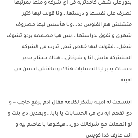
بدور على شغل كامدتربه فى اي شركه و منها بمرتبها
تصرف على نفسها و درستها...ونا قولت ليها كتير
متشلش هم الفلوس ده...ونا هأسس ليها مصروف
شهرى و تفوق لدراستها...بس هيا مصممه بردو تشوف
شغل...فقولت ليها خلاص تيجى تدرب فى الشركه
المشتركه مابينى انا و شركائى...هناك محتاج مدير
حسبات يدير ليا الحسابات هناك و ملقتش احسن من
امينه
ابتسمت له امينه بشكر لكلامه فقال ادم برفع حاجب = و
دى تفهم ايه دى فى الحسابات يا بابا...وبعدين دى بنت و
لو اتعملت مع شركائك دول...هيكلوها يا عاصم بيه و
انت عارف كدا كويس