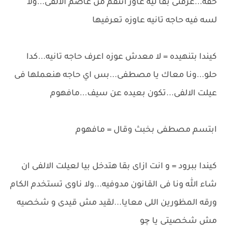
حقه...عرفتى بقا ليه عاوز انتقم من عاصم الالفى...ولا
لسه فيه حاجه تانيه عاوزه تعرفيها
كيندا بتنهيده = لا معدش عوزه اعرف حاجه تانيه...كدا
حلو...ونا معاك يا مصطفى...بس اي حاجه هنعملها فى
عيلت الالفى...تكون بعيده عن سيف...مافهوم
ابتسم مصطفى بخبث وقال = مافهوم
كيندا ببرود = و انت ازاى بقا هتدخل بيا لعيلت الالفى ان
شاء الله ونا فى القانون مدوفيه...ولا ناوى تستخدم الكام
ورقه المظورين اللى معايا...لقيد مش قيدى و شخصيه
مش شخصيتى يا چو