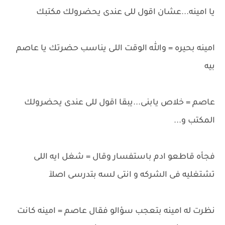
يا امينه...عشان اقول للى عندى يحضرولك مكتبك
امينه بحيره = والله الوقت اللى يناسب حضرتك يا عاصم
بيه
عاصم = خلاص يابنى...يبقا اقول للى عندى يحضرولك
المكتب و...
فجأه قاطعو ادم باستفسار وقال = شغل ايه اللى
تشتغليه فى الشركه و انتى لسه بتدرسى اصلآ
نظرت له امينه بتعجب سؤالو فقال عاصم = امينه كانت