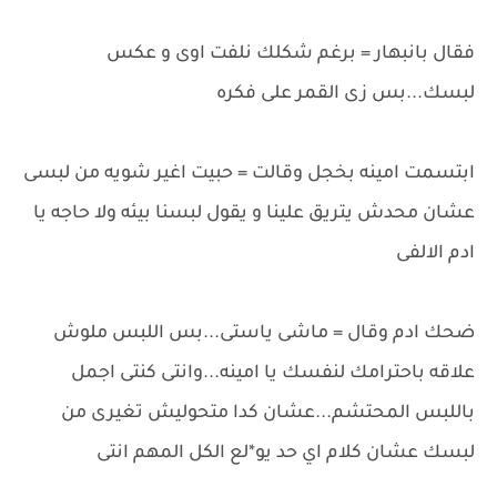
فقال بانبهار = برغم شكلك نلفت اوى و عكس
لبسك...بس زى القمر على فكره
ابتسمت امينه بخجل وقالت = حبيت اغير شويه من لبسى
عشان محدش يتريق علينا و يقول لبسنا بيئه ولا حاجه يا
ادم الالفى
ضحك ادم وقال = ماشى ياستى...بس اللبس ملوش
علاقه باحترامك لنفسك يا امينه...وانتى كنتى اجمل
باللبس المحتشم...عشان كدا متحوليش تغيرى من
لبسك عشان كلام اي حد يو*لع الكل المهم انتى