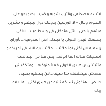
ابتسم مصطفى وقترب شويه و ضرب بصوبعو على
الصوره وقال = لا الورقتين بدوعك دول تبليهم و تشربى
ميتهم يا حبى...انتى هتدخلى فى وسط عيلت الالفى
بصفتك هيدى الخولى يا كيندا...اختى المدوفيه...بأوراق
رسميه لان اختى لما ما*تت...ما*تت بره البلد فى امريكه و
اتسجلت هناك انها انوفد...بس هنا فى البلد لسه
متثبتش ان هيدى الخولى فعلآ متوفيه... ومتخفيش
محدش هيكشفك حتا سيف...لان بعمليه بصيده
خالص...هتكونى نسخه تانيه من هيدى اختى...هااا ايه
ردك