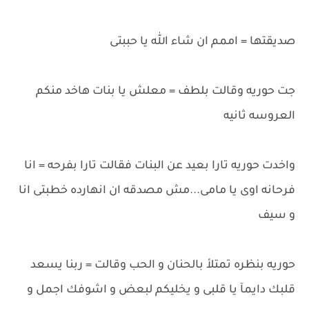
صديقتها = اممم ان شاء الله يا حببتى
جت حوريه وقالت بلطف = معلش يا بنات هاخد منكم
العروسه ثانيه
واخدت حوريه تارا بعيد عن البنات فقالت تارا بفرحه = انا
فرحانه اوى يا مامى...مش مصدقه ان انهارده خطبتى انا
و سيف
حوريه بنظره تمتلأ بالحنان و الحب وقالت = ربنا يسعد
قلبك دايمآ يا قلبى و يخليكم لبعض و اشوفك اجمل و