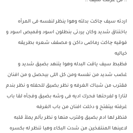
.. فى غرفت سيف ..
اردته سيف چاكت بدلته وهوا ينظر لنفسه فى المرأه
باختناق شديد وكان يردتى بنطلون اسود وقميص اسود و
فوقيه چاكت رماضى داكن و مصفف شعره بطريقه
خياليه
فظبط سيف ياقت البدله وهوا يتنهد بضيق شديد و
غضب شديد من نفسه ومن كل اللى بيحصل و من افنان
فقترب من شباك الغرفه و نظر بضيق للحفله و نظر بندم
لتارا و لفرحتها فحرك اديه فى وشه بضيق وفجأه لقا باب
غرفته بيتفتح و دخلت افنان من باب الغرفه
فنظر لها ادم بضيق وقترب منها و نظر بألم يملأ قلبه
لاعينها المنتفخين من شدت البكاء وهيا تنظر له بكسره