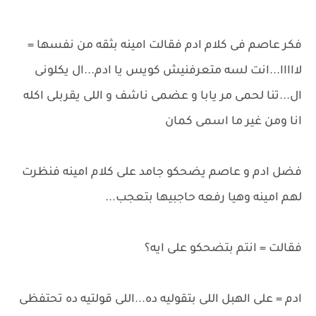
فكر عاصم فى كلام ادم فقالت امينه بثقه من نفسها =
لااااا...انت لسه متعرفنيش كويس يا ادم...ال يكلونى
ال...تنا لحمى مر يابا و عضمى ناشف و اللى يقربلى اكله
انا ومن غير ما اسمى كمان
فضل ادم و عاصم يضحكو جامد على كلام امينه فنظرت
لهم امينه وهيا رفعه حاجبيها بتعجب...
فقالت = انتم بتضحكو على ايه؟
ادم = على الهبل اللى بتقوليه ده...اللى قولتيه ده تحتفظى