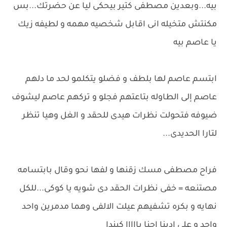
بيه...وبعدين مصطفى كتير بيحكى ليا عن حضرتك...بس
مكنتش متخيله انى اقابل شخصيه مهمه و لطيفه زيك
يا عاصم بيه
ابتسم عاصم لها بلطف و فضلو يتكلمو لحد ما دلهم
عاصم إلى الطاوله بتاعتهم فجلو و تركهم عاصم ليشوف
ضيوفه فتحولت نظرات هيدى للحقد و الغل وهيا تنظر
لتارا الحديدى...
فراح مصطفى مسك زقنها و لفها نحو وقال بابتسامه
مصتنعه = خفى نظرات الحقد دى شويه يا كوكى...للكل
نهايه و بكره تشفيهم عيلت الالفى وهما مدمرين واحد
واحد و على ادينا احنا يااااا كيندا