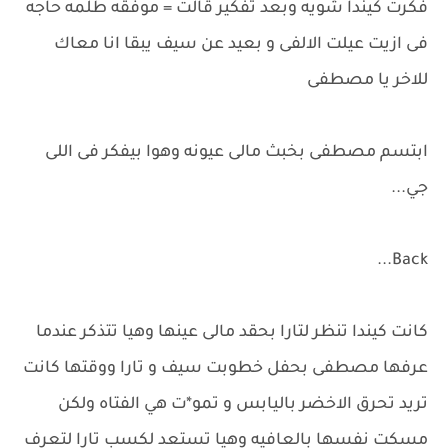
فكرت كيندا شويه وبعد تفكير قالت = موفقه طلمه حاجه
فى ازيت عيلت الالفى و بعيد عن سيف يبقا انا معاك
للاخر يا مصطفى
ابتسم مصطفى بخبث مالى عيونه وهوا بيفكر فى اللى
جي...
Back...
كانت كيندا تنظر لتارا بحقد مالى عينها وهيا تتذكر عندما
عرفها مصطفى بحفل خطوبت سيف و تارا ووقتها كانت
تريد تحرق الاخضر باليابس و تمو*ت هي الفتاه ولكن
مسكت نفسها بالعافيه وهيا تستعد لكسب تارا لتعرف