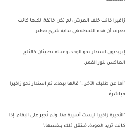
زافيرا كانت خلف العرش، لم تكن خائفة، لكنها كانت
تعرف أن هذه اللحظة هي بداية شيءٍ خطير.
إيريديون استدار نحو الوفد، وعيناه تضيئان كالثلج
العاكس لنور القمر.
"أما عن طلبك الآخر…" قالها ببطء، ثم استدار نحو زافيرا
مباشرةً.
"الأميرة زافيرا ليست أسيرة هنا، ولم تُجبر على البقاء. إذا
كانت تريد العودة، فلتقل ذلك بنفسها."