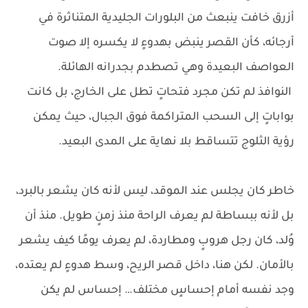
أزرق خافت ينبعث من البلورات الجليدية المتناثرة في
أرجائه، كأن القصر ينبض بهدوءٍ لا يكسره إلا صوت
العواصف البعيدة وهي تصطدم بجدرانه الهائلة.
النوافذ لم تكن مجرد فتحاتٍ تطل على الخارج، بل كانت
بواباتٍ إلى السحب المتراكمة فوق الجبال، حيث يمكن
رؤية الثلوج تتساقط بلا نهاية على المدى البعيد.
خاطر كان يجلس عند الموقد، ليس لأنه كان يشعر بالبرد،
بل لأنه ببساطة لم يعرف الراحة منذ زمنٍ طويل. منذ أن
وُلد، كان رجل هروبٍ ومطاردة، لم يعرف يومًا كيف يشعر
بالأمان. لكن هنا، داخل قصر الريح، وسط هدوءٍ لم يعتده،
وجد نفسه أمام إحساسٍ مختلف… إحساس لم يكن