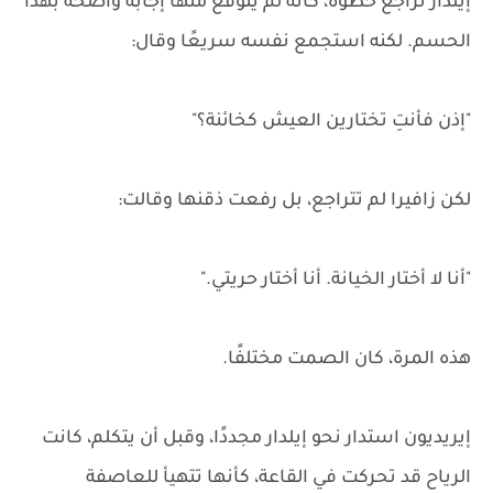
إيلدار تراجع خطوةً، كأنه لم يتوقع منها إجابةً واضحةً بهذا
الحسم. لكنه استجمع نفسه سريعًا وقال:
"إذن فأنتِ تختارين العيش كخائنة؟"
لكن زافيرا لم تتراجع، بل رفعت ذقنها وقالت:
"أنا لا أختار الخيانة. أنا أختار حريتي."
هذه المرة، كان الصمت مختلفًا.
إيريديون استدار نحو إيلدار مجددًا، وقبل أن يتكلم، كانت
الرياح قد تحركت في القاعة، كأنها تتهيأ للعاصفة