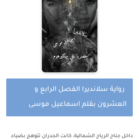
رواية سلانديرا الفصل الرابع و
العشرون بقلم اسماعيل موسى
داخل جناح الرياح الشمالية، كانت الجدران تتوهج بضياء