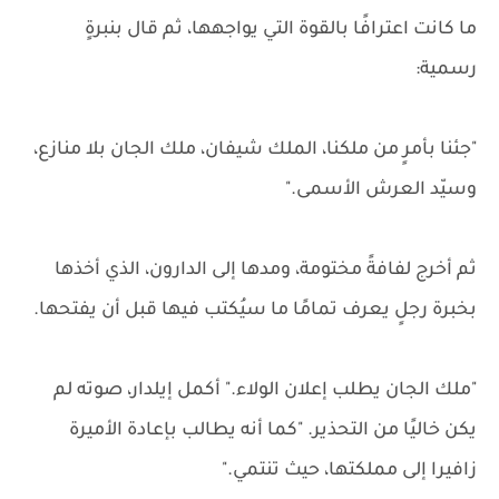
ما كانت اعترافًا بالقوة التي يواجهها، ثم قال بنبرةٍ
رسمية:
"جئنا بأمرٍ من ملكنا، الملك شيفان، ملك الجان بلا منازع،
وسيّد العرش الأسمى."
ثم أخرج لفافةً مختومة، ومدها إلى الدارون، الذي أخذها
بخبرة رجلٍ يعرف تمامًا ما سيُكتب فيها قبل أن يفتحها.
"ملك الجان يطلب إعلان الولاء." أكمل إيلدار، صوته لم
يكن خاليًا من التحذير. "كما أنه يطالب بإعادة الأميرة
زافيرا إلى مملكتها، حيث تنتمي."