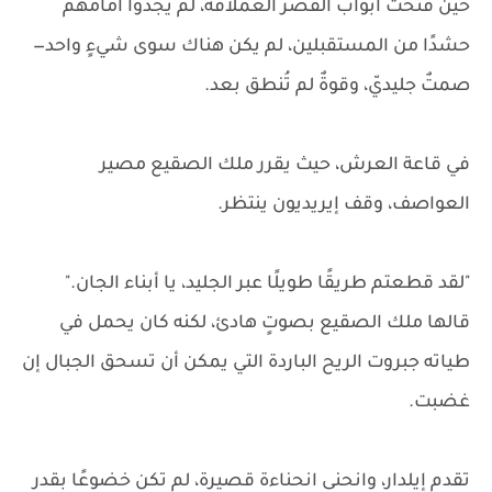
حين فُتحت أبواب القصر العملاقة، لم يجدوا أمامهم
حشدًا من المستقبلين، لم يكن هناك سوى شيءٍ واحد—
صمتٌ جليديّ، وقوةٌ لم تُنطق بعد.
في قاعة العرش، حيث يقرر ملك الصقيع مصير
العواصف، وقف إيريديون ينتظر.
"لقد قطعتم طريقًا طويلًا عبر الجليد، يا أبناء الجان."
قالها ملك الصقيع بصوتٍ هادئ، لكنه كان يحمل في
طياته جبروت الريح الباردة التي يمكن أن تسحق الجبال إن
غضبت.
تقدم إيلدار، وانحنى انحناءة قصيرة، لم تكن خضوعًا بقدر