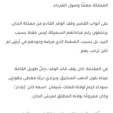
المملكة، معلنًا وصول الغرباء.
على أبواب القصر، وقف الوفد القادم من مملكة الجان،
يرتجفون رغم عباءاتهم السميكة، ليس فقط بسبب
البرد، بل بسبب الضغط الذي فرضه وجودهم في أرضٍ لم
تكن ترحب بهم.
في المقدمة، كان يقف قائد الوفد—جانٌ طويل القامة،
عيناه بلون الذهب المحترق، ويرتدي درعًا مغطى بنقوشٍ
سوداء كرمزٍ لولائه للملك شيفان. اسمه كان "إيلدار"،
وكان معروفًا بولائه المطلق لعرش الجان.