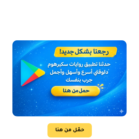
حمّل من هنا