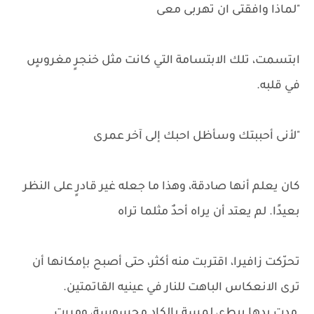
"لماذا وافقتى ان تهربى معى
ابتسمت، تلك الابتسامة التي كانت مثل خنجرٍ مغروسٍ
في قلبه.
"لأنى أحببتك وسأظل احبك إلى آخر عمرى
كان يعلم أنها صادقة، وهذا ما جعله غير قادرٍ على النظر
بعيدًا. لم يعتد أن يراه أحدٌ مثلما تراه
تحرّكت زافيرا، اقتربت منه أكثر، حتى أصبح بإمكانها أن
ترى الانعكاس الباهت للنار في عينيه القاتمتين.
مدت يدها ببطء، لمسة بالكاد محسوسة، ومررت