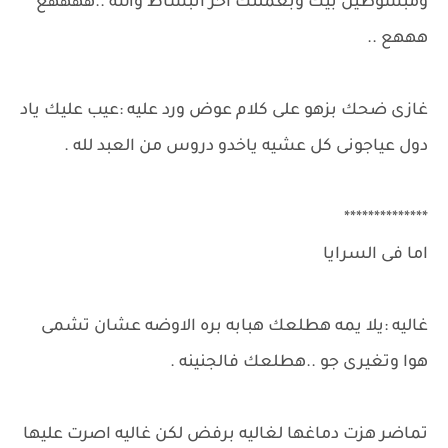
ومبسوطين بيك وبعملتك آخر انبساط والله ..ههههع
هههع ..
غازى ضحك بزهو على كلام عوض ورد عليه :عيب عليك ياد
دول عياجونى كل عشيه ياخدو دروس من العبد لله .
**************
اما فى السرايا
غاليه :يلا يمه هطلعك هبابه بره الاوضه عشان تشمى
هوا وتغيرى جو ..هطلعك فالجنينه .
تماضر هزت دماغها لغاليه برفض لكن غاليه اصرت عليها