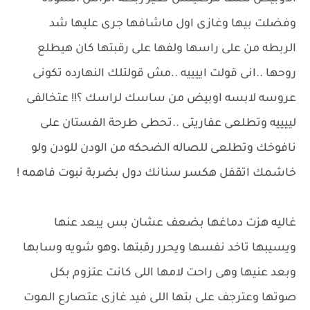
وفضلت بيها وغازى اول ماشافها جرى عليها شد
الربطه من على راسها ولفها على رقبتها كان هيطلع
روحها ..انى قولت اييييه ..مش قولتلك النهارده تكونى
عروسه لابسه اوبيض من ساسك لراسك ؟!! عتخالفى
لييييه وتطلعى عفاريتى ..تحطى طرحة الفستان على
نافوخك وتطلعى للصاله الضحكه من الودن للودن ولو
خاشمك اتقفل هكسر سنانك دول بضربة نبوت فاهمه !
غاليه هزت دماغها بضعف عشان بس يبعد عنها
ويسيبها تاخد نفسها ويحرر رقبتها ،وهو شويه وسابها
وبعد عنيها وهى راحت لامها اللى كانت عتزوم بكل
صوتها وعترجف على بتها اللى فيد غازى عتصارع الموت