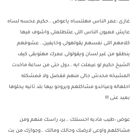
غازى :عمر الناس مهتنساه ياعوض ..حكيم عحسه لساه
عايش فعيون الناس اللى عتتطلعلى واشوف فيها
كلامهم اللى نفسهم يقولهولى وخايفين.. عشوفهم
ينطقو من غير لسان ويقولولى عمرك مهتوبقى كيف
الشيخ حكيم لو عيملت ايه ..دول حتى من ساعة ماخدت
المشيخه محدش جالى منهم ففصل ولا فمشكله
احلهاله وعياخدو مشاكلهم ويروحو بيها بلد تانيه يحلوها
بعيد عنى !!!
عوض :طيب ماديه احسنلك ..برد راسك منهم ومن
مشاكلهم واوعى لارضك وحالك ومالك ..وجوازك من بت