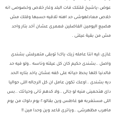
عوض :ياشيخ قلتلك فات البلد وغار خلاص وخصوصى انه
خلاص معادلهوشى حد اهنه تلاقيه حسبها وقلك مش
هضيع اليومين الفاضلين فعمرى عشان آخد بتار واحد
مش من بقية عيلتى .
غازى :ليه انتا عامله زيك ياك! توبقى متعرفش بشندى
واصل ..بشندى حكيم كان كل عيلته وناسه ..ولو فيه حد
فالدنيا كلها يحط حياته على كفه عشان ياخد بتاره الحد
ديه بشندى ..اوعك تكون عامل ان كل الرجاله اللى حواليا
داى هتحمينى منيه لو جالى ..ولا كدهم تانى وحياتك ..بس
اللى مستغربه هو غاطس وين بقالو٢٠ يوم دلوك من يوم
ماهرب مظهرشى ..وياترى قاعد وين وحدا مين !!