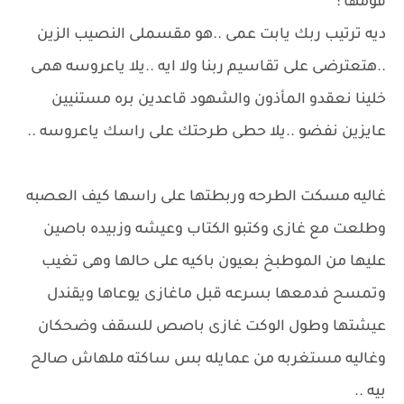
قومها :
ديه ترتيب ربك يابت عمى ..هو مقسملى النصيب الزين
..هتعترضى على تقاسيم ربنا ولا ايه ..يلا ياعروسه همى
خلينا نعقدو المأذون والشهود قاعدين بره مستنيين
عايزين نفضو ..يلا حطى طرحتك على راسك ياعروسه ..
غاليه مسكت الطرحه وربطتها على راسها كيف العصبه
وطلعت مع غازى وكتبو الكتاب وعيشه وزبيده باصين
عليها من الموطبخ بعيون باكيه على حالها وهى تغيب
وتمسح فدمعها بسرعه قبل ماغازى يوعاها ويقندل
عيشتها وطول الوكت غازى باصص للسقف وضحكان
وغاليه مستغربه من عمايله بس ساكته ملهاش صالح
بيه ..