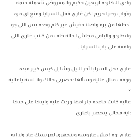
وادى النهارده اربعين حكيم والمفروض تتعمله ختمه
وثواب وعزا حريم لكن غازى قفل السرايا ومنع اى مره
تدخلها من بره واصلا مفيش غير كام وحده بس اللى جو
وانطردو والباقى مجاش لحاله خاف من كلاب غازى اللى
واقفه على باب السرايا ..
غازى دخل السرايا آخر الليل وشايل كيس كبير فيده
ووقف قبال غاليه وسألها :حضرتى حالك ولا لسه ياغاليه
؟
غاليه كانت قاعده جار امها وردت عليه وايدها على خدها
:ايه فحالى يتحضر ياغازى !
غازى :وه ! مش عاروسه وتتجهزى لعريسك عاد ولا ايه