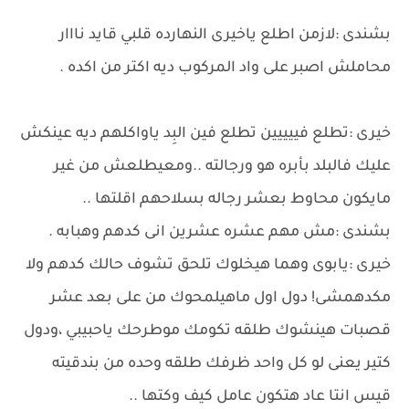
بشندى :لازمن اطلع ياخيرى النهارده قلبي قايد نااار
محاملش اصبر على واد المركوب ديه اكتر من اكده .
خيرى :تطلع فييييين تطلع فين البِد ياواكلهم ديه عينكش
عليك فالبلد بأبره هو ورجالته ..ومعيطلعش من غير
مايكون محاوط بعشر رجاله بسلاحهم اقلتها ..
بشندى :مش مهم عشره عشرين انى كدهم وهبابه .
خيرى :يابوى وهما هيخلوك تلحق تشوف حالك كدهم ولا
مكدهمشى! دول اول ماهيلمحوك من على بعد عشر
قصبات هينشوك طلقه تكومك موطرحك ياحبيبي ،ودول
كتير يعنى لو كل واحد ظرفك طلقه وحده من بندقيته
قيس انتا عاد هتكون عامل كيف وكتها ..