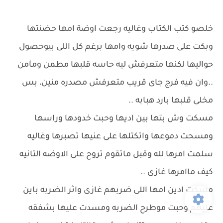
خلصو كتب الكتاب وغاليه رجعت اوضة امها حضنتها
وبكت على صدرها شويه وامها برغم كل اللى بيوحصول
حواليها لكنها متعرفش ليه حاسه قلبها مطمن ومآمن
..وان فيه فرج جاى قريب متعرفش مصدره منين، بس
مخلى قلبها بارد هبابه ..
مسكت وش بتها بين اديها وحبت خدودها وراسها
ومسحت دموعها واتكتلها على عنيها تصبرها وغاليه
سلمت امرها لله وقبل ماتقوم تروح على الاوضه التانيه
كيف ماامرها غازى ..
مسكت ادين امها اللى ضربهم غازى واثر الضربه باين
عليهم وحبت موطرح الضربه ومسدت عليها بشفقه