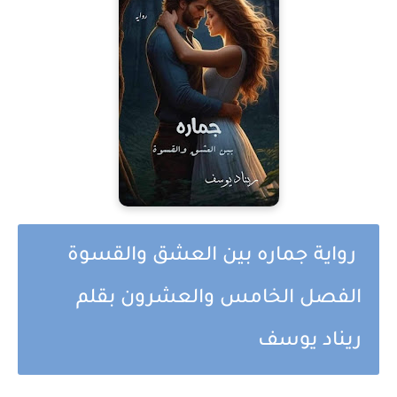
رواية جماره بين العشق والقسوة
الفصل الخامس والعشرون بقلم
ريناد يوسف