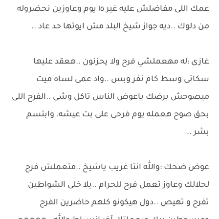
عمك اللى مفاضلش عليه غير ١٥ يوم وعاوزين نحضروله
من دلوك ..ديه جواز شيخ البلد مش ايوتها حد عاد ..
غازى :له مهعملشي فرح ولا يحزنون ..هعقد عليها
سكاتى وسط كام نفر وبس ..واد عمى لساه ميت
ميصوحش برضك ياعوض الناس تاكل وشى ..الفرح اللى
بحق صوح هعمله يوم فرحى على بت عيشه. وابتسم
بشر ..
عوض ضحك :والله انتا غريب ياشيخ ..متعملش فرح
لحلالك وعاوز تعمل فرح للحرام ..يلا خلى الشواطين
تفرح و تهيص ..دول هيكونو كلهم حاضرين الفرح