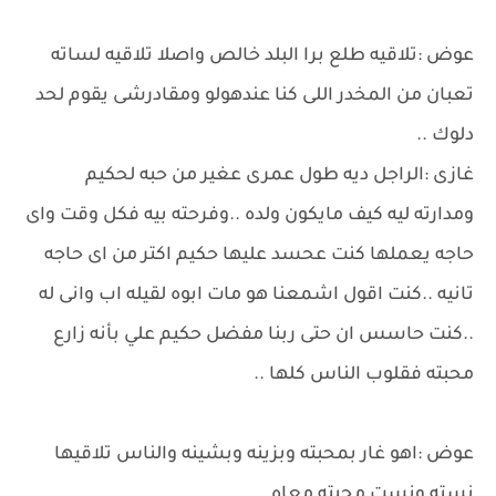
عوض :تلاقيه طلع برا البلد خالص واصلا تلاقيه لساته
تعبان من المخدر اللى كنا عندهولو ومقادرشى يقوم لحد
دلوك ..
غازى :الراجل ديه طول عمرى عغير من حبه لحكيم
ومدارته ليه كيف مايكون ولده ..وفرحته بيه فكل وقت واى
حاجه يعملها كنت عحسد عليها حكيم اكتر من اى حاجه
تانيه ..كنت اقول اشمعنا هو مات ابوه لقيله اب وانى له
..كنت حاسس ان حتى ربنا مفضل حكيم علي بأنه زارع
محبته فقلوب الناس كلها ..
عوض :اهو غار بمحبته وبزينه وبشينه والناس تلاقيها
نسته ونست محبته معاه ..