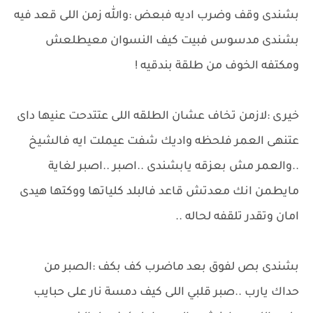
بشندى وقف وضرب اديه فبعض :والله زمن اللى قعد فيه
بشندى مدسوس فبيت كيف النسوان معيطلعش
ومكتفه الخوف من طلقة بندقيه !
خيرى :لازمن تخاف عشان الطلقه اللى عتتدحت عنيها داى
عتنهى العمر فلحظه واديك شفت عيملت ايه فالشيخ
..والعمر مش بعزقه يابشندى ..اصبر ..اصبر لغاية
مايطمن انك معدتش قاعد فالبلد كلياتها ووكتها هيدى
امان وتقدر تلقفه لحاله ..
بشندى بص لفوق بعد ماضرب كف بكف :الصبر من
حداك يارب ..صبر قلبي اللى كيف دمسة نار على حبايب