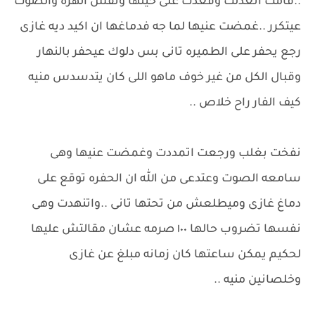
..قامت اتعدلت وقعدت على حيلها ونفس الهزه والصوت
عيتكرر ..غمضت عنيها لما جه فدماغها ان اكيد ديه غازى
رجع يحفر على الطميره تانى بس دلوك عيحفر بالنهار
وقبال الكل من غير خوف ماهو اللى كان يتدسدس منيه
كيف الفار راح خلاص ..
نفخت بغلب ورجعت اتمددت وغمضت عنيها وهى
سامعه الصوت وعتدعى من الله ان الحفره توقع على
دماغ غازى وميطلعش من تحتها تانى ..واتنهدت وهى
نفسها تضروب حالها ١٠٠ صرمه عشان مقالتش عليها
لحكيم يمكن ساعتها كان زمانه مبلغ عن غازى
وخلصانين منيه ..