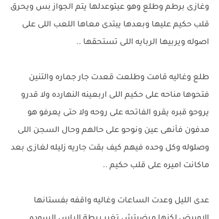
وغازى برطم وطلع وهو عيتوعدلها يتم الجواز بس ويحرق
قلب حكيم عليها وبعدها يبتدى معاها اللعب اللى على
اصوله ويربيها الربايه اللى تستحقها ..
طلع وغاليه قامت وطلعت قعدت جار جماره والتنين
فتحوها مناحه على حكيم اللى اربعينه النهارده ولا قدرو
يروحو قبره يقرو الفاتحه على روحه ولا حتى يعرفو هو
مدفون فأنهى عين ونوحو على حالهم وحال السجن اللى
وصلوله وكل وحده فيهم كيف بقت جاريه زليله لغازى بعد
ماكانت اميره على قلب حكيم ..
عدى الليل وعدت الساعات وغاليه واقفه بفستانها
الاوبيض لكنها مرضيتش تغير ربطة الراس السوده