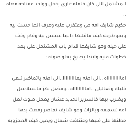
المشتمل اللى كان قافله غازى بقفل وواخد مفتاحه معاه
..
حكيم شايف امه هى وعتقرب عليه وعرف انها حست بيه
وبموطرحه كيف ماقلبها دايما عيحس بيه وقام وقف
على حيله وهو شايفها قدام باب المشتمل على بعد
خطوات منيه وابتدا يصرخ بعلو صوته :
امااااااااااه ..انى اهنه يمااااااااا..انى اهنه ياتماضر تبعى
قلبك وتعاليلى ..اماااااااااه ..وفضل يهز فالسلاسل
ويضرب بيها فالسرير الحديد عشان يعمل صوت لعل
امه تسمعه وبالزات وهو شايف تماضر رفعت يدها
حطتها على قلبها وعتتلفت شمال ويمين كيف المجزوبه
..