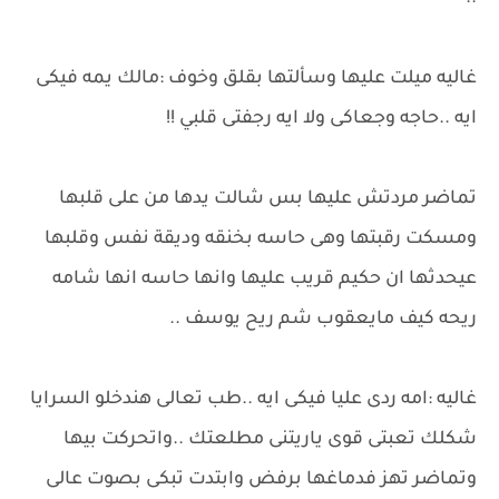
غاليه ميلت عليها وسألتها بقلق وخوف :مالك يمه فيكى
ايه ..حاجه وجعاكى ولا ايه رجفتى قلبي !!
تماضر مردتش عليها بس شالت يدها من على قلبها
ومسكت رقبتها وهى حاسه بخنقه وديقة نفس وقلبها
عيحدثها ان حكيم قريب عليها وانها حاسه انها شامه
ريحه كيف مايعقوب شم ريح يوسف ..
غاليه :امه ردى عليا فيكى ايه ..طب تعالى هندخلو السرايا
شكلك تعبتى قوى ياريتنى مطلعتك ..واتحركت بيها
وتماضر تهز فدماغها برفض وابتدت تبكى بصوت عالى