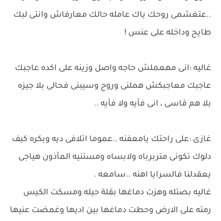
..عتغشمى روحك ياك عامله حالك معارفاش وانتى لبك
طايح وداخله على عنس !
غاليه :انى مهعملش حاجه واصل وزينه على اكده عاجبك
عاجبك معاجبكش هملنى وروح وسيبنى فحالى بلا جيزه
بلا هم قاسى ، انى فأيه ولا فأيه ..
غازى :على راحتك يامعفنه ..عموما اتلافى ديه وبكره كيف
دلوك تكونى متربرباه ولابساه ومستنيه المأذون هياجى
يعقدلنا فالسرايا اهنه ..سامعه .
غاليه بصتله وهزت دماغها بقلة حيله ومسكت الكيس
رمته على الارض وحطت دماغها بين اديها وغمضت عنيها