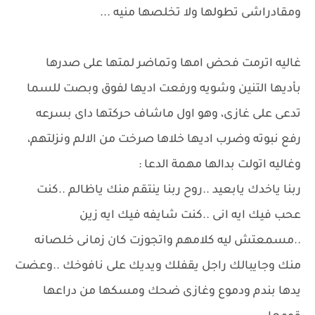
ومقادراشى تطولها ولا تخلصها منيه ...
غاليه اترمت فحض امها وتماضر لمتها على صدرها
بأديها التنين وشويه ورفعت اديها لفوق وبصت للسما
تدعى على غازى، وهو اول ماشاف حركتها داى بسرعه
رفع نبوته وضرب اديها خلاها صرخت من الالم ونزلتهم،
وغاليه اتولت بدالها مهمة الدعا :
ربنا ياخدك يابعيد ..روح ربنا ينتقم منك ياظالم ..كنت
عحب فيك ايه انى ..كنت شايفه فيك ايه زين
..مسمعتش ليه كلامهم واتجوزت كان زمانى خلصانه
منك وجايبالك راجل يقفلك ويديك على نافوخك ..وعضت
يدها بندم ودموع وغازى ضحك ومسكها من دراعها