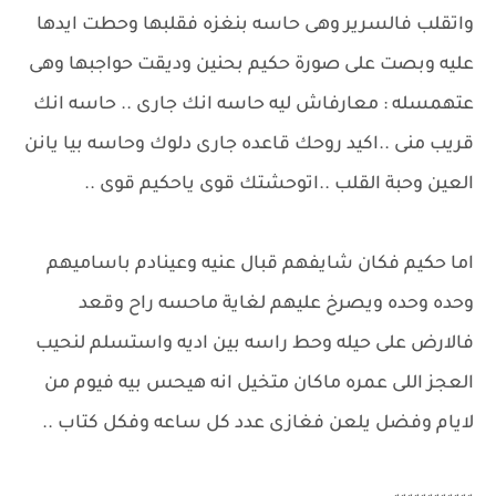
واتقلب فالسرير وهى حاسه بنغزه فقلبها وحطت ايدها
عليه وبصت على صورة حكيم بحنين وديقت حواجبها وهى
عتهمسله : معارفاش ليه حاسه انك جارى .. حاسه انك
قريب منى ..اكيد روحك قاعده جارى دلوك وحاسه بيا يانن
العين وحبة القلب ..اتوحشتك قوى ياحكيم قوى ..
اما حكيم فكان شايفهم قبال عنيه وعينادم باساميهم
وحده وحده ويصرخ عليهم لغاية ماحسه راح وقعد
فالارض على حيله وحط راسه بين اديه واستسلم لنحيب
العجز اللى عمره ماكان متخيل انه هيحس بيه فيوم من
لايام وفضل يلعن فغازى عدد كل ساعه وفكل كتاب ..