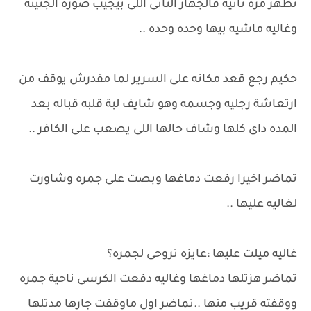
تظهر مره تانيه فالجهاز التانى اللى بيجيب صورة الجنينه
وغاليه ماشيه بيها وحده وحده ..
حكيم رجع قعد مكانه على السرير لما مقدرش يوقف من
ارتعاشة رجليه وجسمه وهو شايف لبة قلبه قباله بعد
المده داى كلها وشاف حالها اللى يصعب على الكافر ..
تماضر اخيرا رفعت دماغها وبصت على جمره وشاورت
لغاليه عليها ..
غاليه ميلت عليها :عايزه تروحى لجمره؟
تماضر هزتلها دماغها وغاليه دفعت الكرسى ناحية جمره
ووقفته قريب منها ..تماضر اول ماوقفت جارها مدتلها