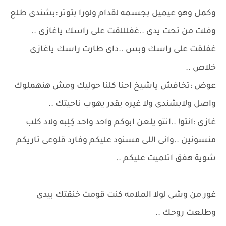
وكمل وهو عيميل بجسمه لقدام ولورا بتوتر :بشندى طلع
وفلت من تحت يدى ..غفلللقت على راسك ياغازى ..
غفلقت على راسك وبس ..داى طارت راسك ياغازى
خلاص ..
عوض :تخافش ياشيخ احنا كلنا حوليك ومش هنهملوك
واصل ولابشندى ولا غيره يقدر يهوب ناحيتك ..
غازى :انتو! ..انتو يلعن ابوكم واحد واحد كِلِبه ولاد كلب
منسونين ..وانى اللى مسنود عليكم وفارد قلوعى تاريكم
شوية هفق اتلميت عليكم ..
غور من وشى لولا الملامه كنت قومت خنقتك بيدى
وطلعت روحك ..