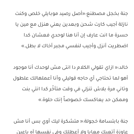
جنة بخجل مصطنع:«أصل رصيد موبايلي خلص وكنت
نازلة أجيب كارت شحن وبعدين يعني هنزل مع مين يا
حسرة ما انت عارف إن أنا هنا لوحدي فعشان كدا
اضطريت أنزل وأجيب لنفسي مجبر أخاك لا بطل.»
خالد:« ازاي تقولي الكلام دا انتى مش لوحدك أنا موجود
أهو لما تحتاجي أي حاجه قوليلي وأنا أعملهالك علطول
وتاني مرة بلاش تنزلي في وقت متأخّر كدا انتي بنت
وممكن حد يعاكسك خصوصاً إنك حلوة.»
جنة بابتسامة خجولة:« متشكرة ليك أوي بس أنا مش
عاوزة أتعبك معايا ولا أعطلك وفي نفسها آه ياعين