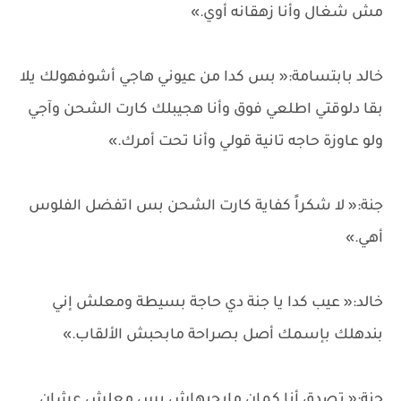
مش شغال وأنا زهقانه أوي.»
خالد بابتسامة:« بس كدا من عيوني هاجي أشوفهولك يلا
بقا دلوقتي اطلعي فوق وأنا هجيبلك كارت الشحن وآجي
ولو عاوزة حاجه تانية قولي وأنا تحت أمرك.»
جنة:« لا شكراً كفاية كارت الشحن بس اتفضل الفلوس
أهي.»
خالد:« عيب كدا يا جنة دي حاجة بسيطة ومعلش إني
بندهلك بإسمك أصل بصراحة مابحبش الألقاب.»
جنة:« تصدق أنا كمان مابحبهاش بس معلش عشان