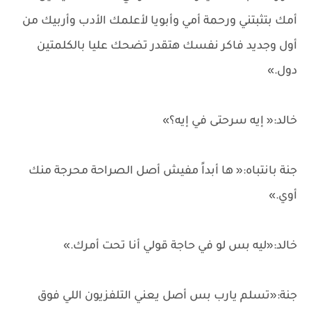
أمك بتثبتني ورحمة أمي وأبويا لأعلمك الأدب وأربيك من
أول وجديد فاكر نفسك هتقدر تضحك عليا بالكلمتين
دول.»
خالد:« إيه سرحتى في إيه؟»
جنة بانتباه:« ها أبداً مفيش أصل الصراحة محرجة منك
أوي.»
خالد:«ليه بس لو في حاجة قولي أنا تحت أمرك.»
جنة:«تسلم يارب بس أصل يعني التلفزيون اللي فوق