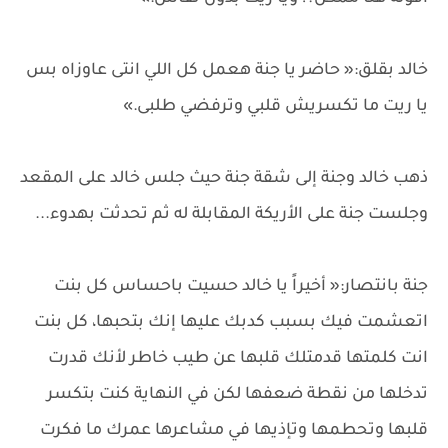
خالد بقلق:« حاضر يا جنة هعمل كل اللي انتى عاوزاه بس
يا ريت ما تكسريش قلبي وترفضي طلبى.»
ذهب خالد وجنة إلى شقة جنة حيث جلس خالد على المقعد
وجلست جنة على الأريكة المقابلة له ثم تحدثت بهدوء...
جنة بانتصار:« أخيراً يا خالد حسيت باحساس كل بنت
اتعشمت فيك بسبب كدبك عليها إنك بتحبها، كل بنت
انت كلمتها قدمتلك قلبها عن طيب خاطر لأنك قدرت
تدخلها من نقطة ضعفها لكن في النهاية كنت بتكسر
قلبها وتحطمها وتإذيها في مشاعرها عمرك ما فكرت