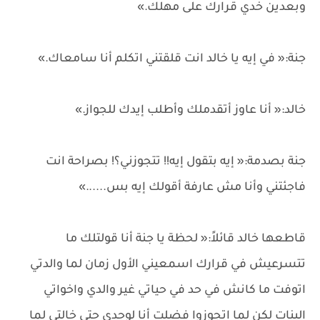
وبعدين خدي قرارك على مهلك.»
جنة:« في إيه يا خالد انت قلقتني اتكلم أنا سامعاك.»
خالد:« أنا عاوز أتقدملك وأطلب إيدك للجواز.»
جنة بصدمة:« إيه بتقول إيه!! تتجوزني؟! بصراحة انت
فاجئتني وأنا مش عارفة أقولك إيه بس......»
قاطعها خالد قائلاً:« لحظة يا جنة أنا قولتلك ما
تتسرعيش في قرارك اسمعيني الأول زمان لما والدتي
اتوفت ما كانش في حد في حياتي غير والدي واخواتي
البنات لكن لما اتجوزوا فضلت أنا لوحدي حتى خالتي لما