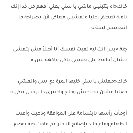
خالد:«اه بتثبتيني ماشي يا ستي يعني أفهم من كدا إنك
ناوية تعطفي عليا وتعشيني معاكى لأن بصراحة ما
اتغديتش لسة.»
جنة:«بس انت ليه تعبت نفسك أنا أصلاً مش بتعشى
عشان أحافظ على جسمي باكل فاكهة بس.»
خالد:«معلش يا ستي خليها المرة دي بس واتعشي
معايا عشان يبقا عيش وملح واعتبري دا ترحيبي بيكي.»
أومأت رأسها بابتسامة على الموافقة وذهبت وأعدت
الطعام وقام خالد بإصلاح التلفاز ثم قامت جنة بوضع