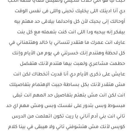
حبك ليا هو اللي خلاك تتخيلني وتعيش معايا قصة الحب
دي أنا اديتك اللى يخليك تحبنى واللى فى نفس الوقت
أوحالك إنى بحبك لأن كل واحدلما بيلاقى حد مهتم بيه
بيفكر إنه بيحبه ودا اللى انت كنت بتعمله مع كل بنت
عارف انت عمرك ما هتقدر تنساني يا خالد وهتتمناني في
كل لحظة وهتندم إنك خسرتني في يوم من الأيام وإنك
حطمت مشاعري ولعبت بيها هتندم لأنك هتفضل
عايش على ذكرى الأيام دي أنا قدرت أتخطاك لكن انت
مش هتقدر لأنك بكل بساطة حبيت الإهتمام بتفاصيلك
انت لكن انت مش بتهتم بتفاصيل حد المهم انت تبقى
مبسوط وبس بتدور على نفسك وبس ومش مهم اي حد
تاني انت بني آدم أناني يا ريت تكون اتعلمت من الدرس
كويس لأنك مش هتشوفني تاني ولا هيبقى في بينا كلام