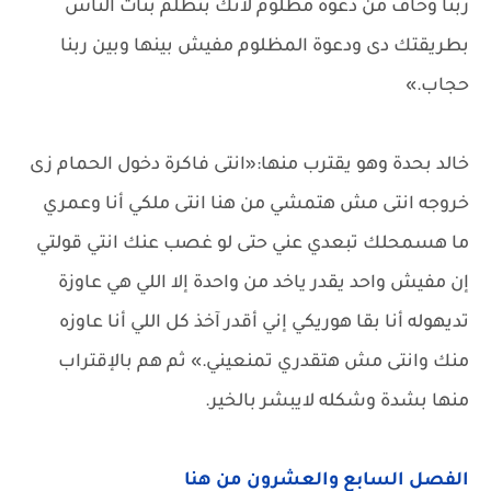
ربنا وخاف من دعوة مظلوم لأنك بتظلم بنات الناس
بطريقتك دى ودعوة المظلوم مفيش بينها وبين ربنا
حجاب.»
خالد بحدة وهو يقترب منها:«انتى فاكرة دخول الحمام زى
خروجه انتى مش هتمشي من هنا انتى ملكي أنا وعمري
ما هسمحلك تبعدي عني حتى لو غصب عنك انتي قولتي
إن مفيش واحد يقدر ياخد من واحدة إلا اللي هي عاوزة
تديهوله أنا بقا هوريكي إني أقدر آخذ كل اللي أنا عاوزه
منك وانتى مش هتقدري تمنعيني.» ثم هم بالإقتراب
منها بشدة وشكله لايبشر بالخير.
الفصل السابع والعشرون من هنا