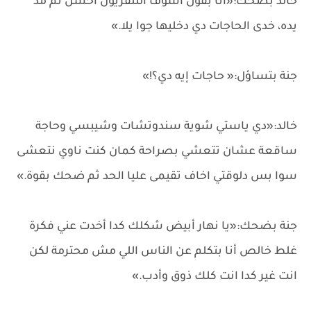
خالد بضحك:«أنا بقول أشوف التلفزيون أحسن ثم مد
يده، خدى الحاجات دي دخليها جوا يلا.»
جنة بتساؤل:« حاجات إيه دي؟!»
خالد:«دي ياستي شوية سندوتشات وشيبسي وحاجة
ساقعة عشان تتعشي بصراحة كمان كنت ناوي نتعشى
سوا بس دلوقتي اخاف تقيمى عليا الحد ثم ضحك بقوة.»
جنة بضحك:«يا نهار أبيض شكلك كدا أخدت عني فكرة
غلط خالص أنا بتكلم عن الناس اللي مش محترمة لكن
انت غير كدا انت كلك ذوق وأدب.»