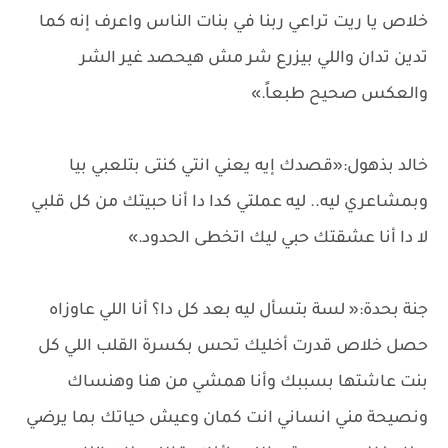
خلاص يا ريت تراعي ربنا في بنات الناس واعرف إنه كما
تدين تدان واللي بيزرع شر مش هيحصد غير الشر
والعكس صحيح طبعاً.»
خالد بذهول:«قصدك إيه يعني انتي كنتى بتلعبي بيا
وبمشاعري ليه.. ليه عملتي كدا دا أنا حبيتك من كل قلبي
لا دا أنا عشقتك حبي ليك اتخطى الحدود.»
جنة بحدة:« لسة بتسأل ليه بعد كل دا؟ أنا اللي عاوزاه
حصل خلاص قدرت أخليك تحس بكسرة القلب اللي كل
بنت عاشتها بسببك وأنا همشي من هنا وهنساك
ونصيحة مني انساني انت كمان وعيش حياتك بما يرضي