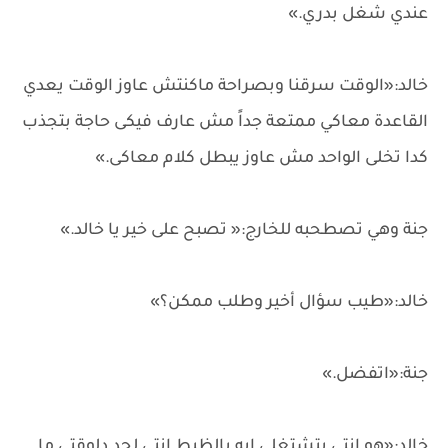
عندي شغل بدري.»
خالد:«الوقت سرقنا وبصراحة ماكنتش عاوز الوقت يعدي
القاعدة معاكي ممتعة جداً مش عارف فيكى حاجة بتجذب
كدا تخلى الواحد مش عاوز يبطل كلام معاكى.»
جنة وهي تصطحبه للخارج:« تصبح على خير يا خالد.»
خالد:«طيب سؤال أخير وطلب ممكن؟»
جنة:«اتفضل.»
خالد:«هو انتى بتشتغلي إيه بالظبط انتى لحد دلوقتي ما