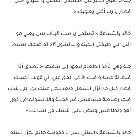
جنة:« صباح الخير على الكسلان اتفضل يا سيدي أحلى
فطار يا رب أكلي يعجبك.»
خالد بابتسامة:« تسلمي يا ست البنات بس يعني هو
انتى اللي طبختى الجبنة واللانشون؟!» ثم ضحك بشدة.
جنة وهي تأخذ الطعام لتعود إلى شقتها:« تصدق أنا
غلطانة خسارة فيك الأكل الحق علي إني قولت أجيبلك
فطار قبل ما أنزل الشغل وبعدينهى عينك دى اللى يتدب
فيها رصاصة مشافتش غير الجبنة واللانشونمافى فول
أهو وبطاطس وبيض ياللى تنشك فى لسانك.»
خالد بابتسامة:«استني بس يا قفوشة هانم بهزر تسلم