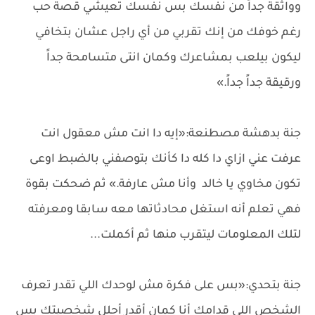
وواثقة جداً من نفسك بس نفسك تعيشي قصة حب
رغم خوفك من إنك تقربي من أي راجل عشان بتخافي
ليكون بيلعب بمشاعرك وكمان انتى متسامحة جداً
ورقيقة جداً جداً.»
جنة بدهشة مصطنعة:«إيه دا انت مش معقول انت
عرفت عني ازاي دا كله دا كأنك بتوصفني بالضبط اوعى
تكون مخاوي يا خالد وأنا مش عارفة.» ثم ضحكت بقوة
فهي تعلم أنه استغل محادثاتها معه سابقا ومعرفته
لتلك المعلومات ليتقرب منها ثم أكملت...
جنة بتحدي:«بس على فكرة مش لوحدك اللي تقدر تعرف
الشخص اللي قدامك أنا كمان أقدر أحلل شخصيتك بس