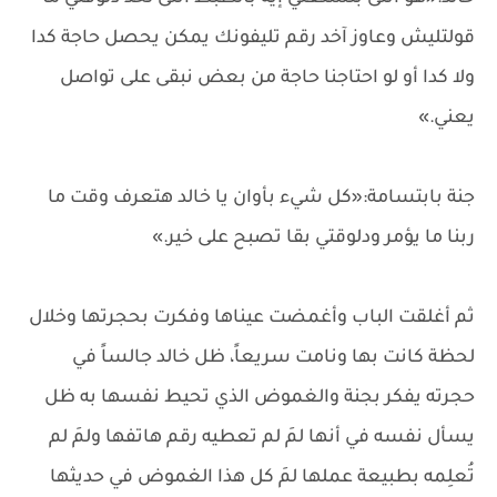
قولتليش وعاوز آخد رقم تليفونك يمكن يحصل حاجة كدا
ولا كدا أو لو احتاجنا حاجة من بعض نبقى على تواصل
يعني.»
جنة بابتسامة:«كل شيء بأوان يا خالد هتعرف وقت ما
ربنا ما يؤمر ودلوقتي بقا تصبح على خير.»
ثم أغلقت الباب وأغمضت عيناها وفكرت بحجرتها وخلال
لحظة كانت بها ونامت سريعاً، ظل خالد جالساً في
حجرته يفكر بجنة والغموض الذي تحيط نفسها به ظل
يسأل نفسه في أنها لمَ لم تعطيه رقم هاتفها ولمَ لم
تُعلِمه بطبيعة عملها لمَ كل هذا الغموض في حديثها