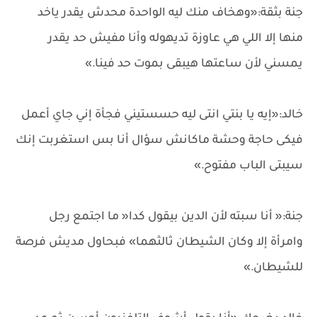
جنة بثقة:«وهخاف منك ليه الواحدة محدش يقدر ياخد
منها إلا اللي هي عاوزة تديهوله وأنا مفيش حد يقدر
يمسني لأن ساعتها هيبقى بموت حد فينا.»
خالد:«إيه يا بنتي انتى ليه حسستيني فجأة إني جاي أعمل
فيكى حاجة وحشة ماكانش سؤال أنا بس استغربت إنك
سيبتى الباب مفتوح.»
جنة:« أنا سبته لأن الدين بيقول كدا« ما اجتمع رجل
وامرأة إلا وكان الشيطان ثالثهما» فبحاول مديش فرصة
للشيطان.»