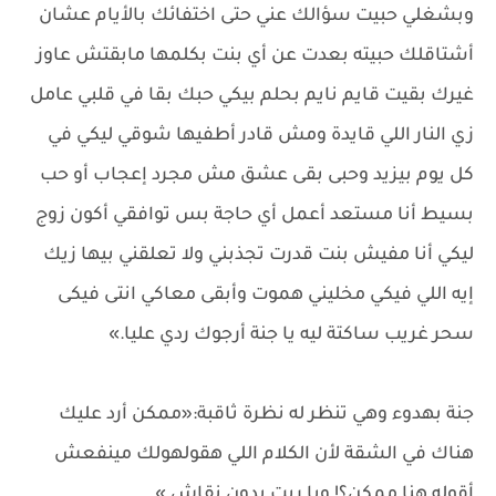
وبشغلي حبيت سؤالك عني حتى اختفائك بالأيام عشان
أشتاقلك حبيته بعدت عن أي بنت بكلمها مابقتش عاوز
غيرك بقيت قايم نايم بحلم بيكي حبك بقا في قلبي عامل
زي النار اللي قايدة ومش قادر أطفيها شوقي ليكي في
كل يوم بيزيد وحبى بقى عشق مش مجرد إعجاب أو حب
بسيط أنا مستعد أعمل أي حاجة بس توافقي أكون زوج
ليكي أنا مفيش بنت قدرت تجذبني ولا تعلقني بيها زيك
إيه اللي فيكي مخليني هموت وأبقى معاكي انتى فيكى
سحر غريب ساكتة ليه يا جنة أرجوك ردي عليا.»
جنة بهدوء وهي تنظر له نظرة ثاقبة:«ممكن أرد عليك
هناك في الشقة لأن الكلام اللي هقولهولك مينفعش
أقوله هنا ممكن؟! ويا ريت بدون نقاش.»