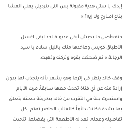
إيدك يا ستي هدية مقبولة بس انتى بترديلي يعني العشا
بتاع امبارح ولا إيه؟!»
جنة:«أصل ما بحبش أبقى مديونة لحد ابقى اغسل
الأطباق كويس وهاخدها منك بالليل سلام يا سيد
الرجالة.» ثم ضحكت بقوه وتركته وذهبت.
وقف خالد ينظر في إثرها وهو يشعر بأنه ينجذب لها بدون
إرادة منه عن أي فتاة تحدث معها سابقاً، مرت الأيام
واستمرت جنة في التقرب من خالد بطريقة جعلته يتعلق
بها بشدة فكانت دائماً كالغائب الحاضر تهتم بكل
تفاصيله وعمله، تعد له الأطعمة التى يفضلها، تتحدث